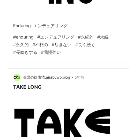
Enduring. エンデュアリング
#
enduring
#
エンデュアリング
#
永続的
#
永続
#
永久的
#
不朽の
#
尽きない
#
長く続く
#
長続きする
#
我慢強い
•
英語の顔表情.airabuwo.blog
5年前
TAKE LONG