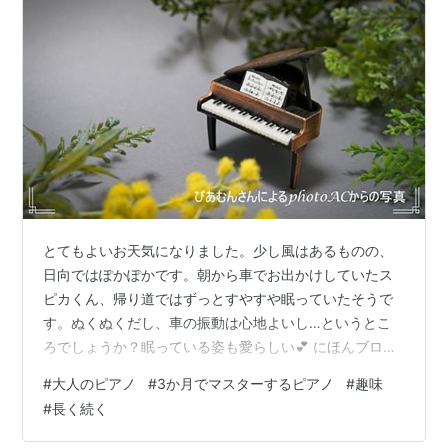
とてもよいお天気になりました。少し風はあるものの、
日向ではぽかぽかです。朝から車でお出かけしていたス
ピカくん、帰り道ではずっとすやすや眠っていたそうで
す。ぬくぬくだし、車の振動は心地よいし…というとこ
ろでしょうか？眠っている姿も愛らしい💕 にほんブログ
村 昨年の10月、たまたま『3か月でマスターするピア
#
大人のピアノ
#
3か月でマスターするピアノ
#
趣味
ノ』という番組を目にしました。 何回目かの放送だった
#
長く続く
のですけれど、引き込まれるように見た番組です。 全く
の初心者である生徒さんが真摯に向き合う姿を見て、私