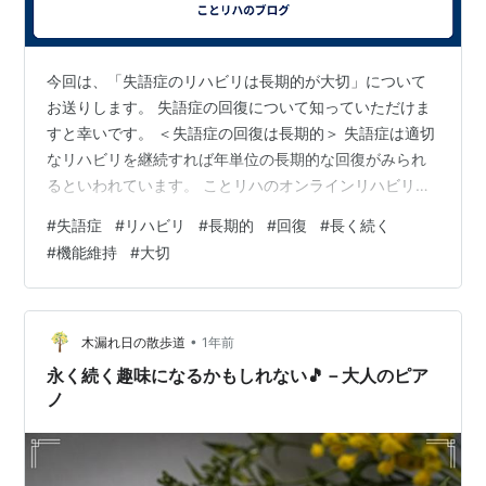
今回は、「失語症のリハビリは長期的が大切」について
お送りします。 失語症の回復について知っていただけま
すと幸いです。 ＜失語症の回復は長期的＞ 失語症は適切
なリハビリを継続すれば年単位の長期的な回復がみられ
るといわれています。 ことリハのオンラインリハビリを
受けていらしゃる失語症の患者さんたちも、発症から数
#
失語症
#
リハビリ
#
長期的
#
回復
#
長く続く
年経っていても未だに回復がみられていますよ！ ＜失語
#
機能維持
#
大切
症の回復はゆっくり＞ 失語症は、発症から半年くらいは
回復の変化が大きいことが多いのですが、その後は回復
が緩やかになってきます。 しかし、回復が緩やかになっ
ても、リハビリを続ければ回復が長期的に続く方が多い
•
木漏れ日の散歩道
1年前
んです！ また、リハビリで適応力、応…
永く続く趣味になるかもしれない🎵－大人のピア
ノ