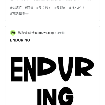
症は、短期間で改善する方が少ない一方で、適切なリハ
#
失語症
#
回復
#
長く続く
#
長期的
#
リハビリ
ビリを続けると長期的に回復がみられるのが特徴です。
#
言語聴覚士
失語症の検査の結果が横ばいになってきている方でも、
コミュニケーションの応用力をつけることで、日常生活
でのコミュニケーションのスムーズさがアップする方も
たくさんいらっしゃいます。 ＜諦めずにリハビリを＞ 失
•
英語の顔表情.airabuwo.blog
4年前
語症の方の中には、発症から数年経って…
ENDURING