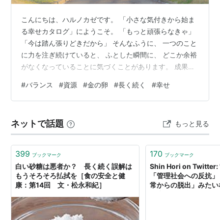
こんにちは、ハルノカゼです。 「小さな気付きから始ま
る幸せカタログ」にようこそ。 「もっと頑張らなきゃ」
「今は踏ん張りどきだから」 そんなふうに、 一つのこと
に力を注ぎ続けていると、 ふとした瞬間に、 どこか余裕
がなくなっていることに気づくことがあります。 成果は
出ているはずなのに、 どこか満たされない。 そんな感覚
#
バランス
#
資源
#
金の卵
#
長く続く
#
幸せ
を覚えたことはありませんか？ 今日は、 「バランス」と
いう少しやわらかいテーマについて、 一緒に考えてみた
いと思います。 なぜ「バランス」が大切なのか バランス
ネットで話題
もっと見る
が大切だと言われる理由は、 とてもシンプルかもしれま
せん。 それは、 「長期的に、望んでいる結果を得続ける
ことができるか…
399
170
ブックマーク
ブックマーク
白い砂糖は悪者か？ 長く続く誤解は
Shin Hori on Twitt
もうそろそろ払拭を［食の安全と健
「管理社会への反抗」
康：第14回 文・松永和紀］
常からの脱出」みたい
れ少なかれ含まれてい
いたが、次第に弱まり
くらいにほぼ絶滅した