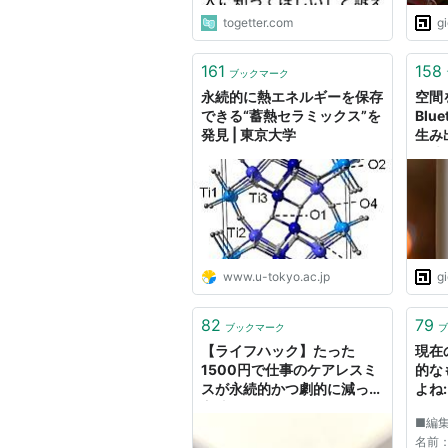
togetter.com
g
161
158
ブックマーク
永続的に熱エネルギーを保存
空間
できる“蓄熱セラミックス”を
Blu
発見 | 東京大学
生み
電池
イス
www.u-tokyo.ac.jp
g
82
79
ブックマーク
ブ
【ライフハック】たった
現在
1500円で仕事のケアレスミ
的な
スが永続的かつ劇的に減った
よね
方法
ク 
■編集
とめ
名前