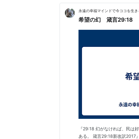
永遠の幸福マインドで今ココを生きる d
希望の幻 箴言29:18
『29:18 幻がなければ、民
ある。 箴言29:18新改訳2