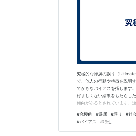
究極的な帰属の誤り（Ultimate 
で、他人の行動や特徴を説明
てがちなバイアスを指します。
好ましくない結果をもたらし
傾向があるとされています。
響を強調する傾向が見られます
#
究極的
#
帰属
#
誤り
#
社
アスの一つであり、個人の内
#
バイアス
#
特性
評価する傾向があるとされて…