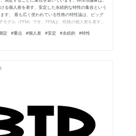
おける個人差を表す、安定した永続的な特性の集合という
ます。 最も広く使われている性格の特性論は、ビッグ
子モデル（FFM）です。FFMは、性格の個人差を表す中
、良心性、外向性、同意性、神経症の5つが存在すると
測定
#
重点
#
個人差
#
安定
#
永続的
#
特性
性は、生涯を通じて比較的安定しており、学業成績、仕事
まな行動や結果に影響を…
前