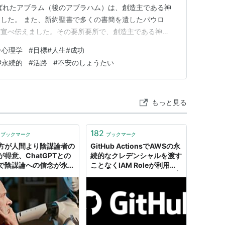
ばれたアブラム（後のアブラハム）は、創造主である神
した。 また、新約聖書で多くの書簡を遺したパウロ
を宣べ伝えました。その要所要所で、創造主である神
られたのです。 それを信じ行動することで、パウロに
ン心理学
#
目標#人生#成功
す。 どうやら、この【主】からの啓示に対する応答の
#
永続的
#
活路
#
不安のしょうたい
響してくると言う…
もっと見る
182
ブックマーク
ブックマーク
の方が人間より陰謀論者の
GitHub ActionsでAWSの永
が得意、ChatGPTとの
続的なクレデンシャルを渡す
で陰謀論への信念が永続
ことなくIAM Roleが利用で
揺らぐとの研究結果
きるようになったようです |
DevelopersIO