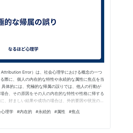
Attribution Error）は、社会心理学における概念の一つ
する際に、個人の内在的な特性や永続的な属性に焦点を当
 具体的には、究極的な帰属の誤りでは、他人の行動が
た場合、その原因をその人の内在的な特性や性格に帰する
逆に、好ましい結果や成功の場合は、外的要因や状況の影
。 この誤りは、他人を評価する際に起こる認知的バイ
会心理学
#
内在的
#
永続的
#
属性
#
焦点
在的な特性を過大評価し、外的な要因や状況の影響を過小