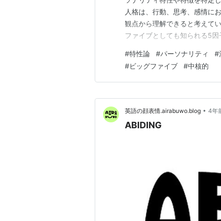
人格は、行動、思考、感情に
観点から理解できると考えてい
ファイブとしても知られる5因
核的な性格特性として、開放性
#
特性論
#
パーソナリティ
#
提唱しています。これらの特
#
ビッグファイブ
#
中核的
ぶり、精神的健康など、さまざ
•
英語の顔表情.airabuwo.blog
4年
ABIDING