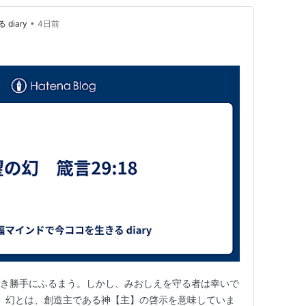
•
iary
4日前
は好き勝手にふるまう。しかし、みおしえを守る者は幸いで
017』 幻とは、創造主である神【主】の啓示を意味していま