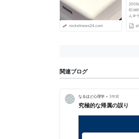
2009/
ID:b
ん＠十周
17:5
rocketnews24.com
al
婦が
長期
かな
なん
習を永
関連ブログ
•
なるほど心理学
3年前
究極的な帰属の誤り