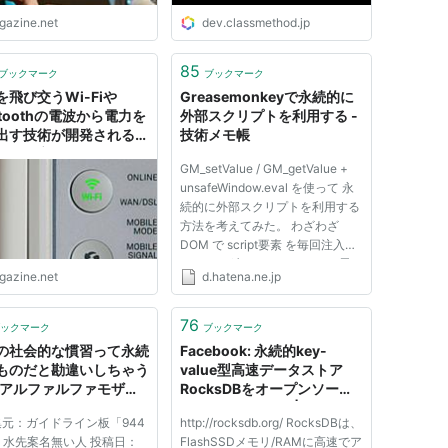
igazine.net
dev.classmethod.jp
85
ブックマーク
ブックマーク
を飛び交うWi-Fiや
Greasemonkeyで永続的に
etoothの電波から電力を
外部スクリプトを利用する -
出す技術が開発される、
技術メモ帳
無しで永続的に動くデバ
GM_setValue / GM_getValue +
の実現へ向けた一歩
unsafeWindow.eval を使って 永
続的に外部スクリプトを利用する
方法を考えてみた。 わざわざ
DOM で script要素 を毎回注入す
るよりも 速いんじゃないかと思
igazine.net
d.hatena.ne.jp
う。 Greasemonkeyには、
GM_setValue / GM_getValue と
いうのがあって、
76
ックマーク
ブックマーク
GM_setValue("キー", "値") 上記の
の社会的な慣習って永続
Facebook: 永続的key-
ように入力してあげる事...
ものだと勘違いしちゃう
value型高速データストア
:アルファルファモザイ
RocksDBをオープンソース
- ２ちゃんねるスレッドま
で提供 - ワザノバ |
元：ガイドライン板「944
http://rocksdb.org/ RocksDBは、
ブログ
wazanova.jp
：水先案名無い人 投稿日：
FlashSSDメモリ/RAMに高速でア