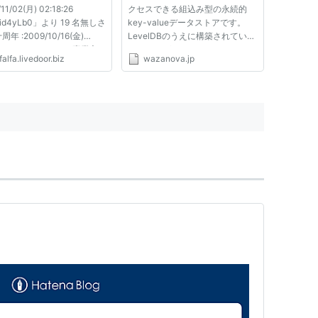
11/02(月) 02:18:26
クセスできる組込み型の永続的
Wid4yLb0」より 19 名無しさ
key-valueデータストアです。
年 :2009/10/16(金)
LevelDBのうえに構築されていて
5:02 ID:MVkpniAp0 専業主
CPUコアがたくさんあるサーバで
falfa.livedoor.biz
wazanova.jp
一般的だったのは高度経済成
スケーラブルに実行され、高速の
の数十年、たった１世代でし
ストレージを効率的に利用し、
いという事実 よくあること
IO-bound / in-memory / write-
だけど、今現在の社会的な慣
once な作業をサポートします。
続的...
（Google...