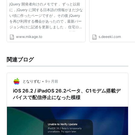
jQuery 開発者向けのメモです． ずっと以前
に，jQuery に関する日本語の情報がまだ少な
い頃に作ったページですが， その後 jQuery
を再び利用する機会があったので，最新バー
ジョン向けに記述を更新しました． 住宅ロー
ンシミュレーションです． jQueryを利用した
www.mikage.to
s.deeeki.com
フォームの動的な追加や，flotプラグインに
よるグラフ描...
関連ブログ
•
となりずむ
9ヶ月前
iOS 26.2 / iPadOS 26.2ベータ、C1モデム搭載デ
バイスで配信停止になった模様