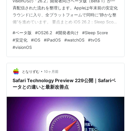
visionOSの「26.2」開発者向けベータ版（Beta 1）が一
斉配信された流れを整理します。Appleは年末前の安定化
ラウンドに入り、全プラットフォームで同時に“静かな整
備”を進めています。 要点まとめ iOS 26.2：Sleep Score
再設計とLiquid Glass調整 その他の主要な新機能 iPadOS
#
ベータ版
#
OS26.2
#
開発者向け
#
Sleep Score
26.2：Slide Over復活の続報と安定化 macOS Tahoe
#
安定化
#
iOS
#
iPadOS
#
watchOS
#
tvOS
26.2：遅れて合流、ビルド「25C5031i」 watchOS・
#
visionOS
tvOS・visionOS 26.2：年末前の「静かな整備」 Apple…
•
となりずむ
10ヶ月前
Safari Technology Preview 229公開｜Safariベ
ータとの違いと最新改善点