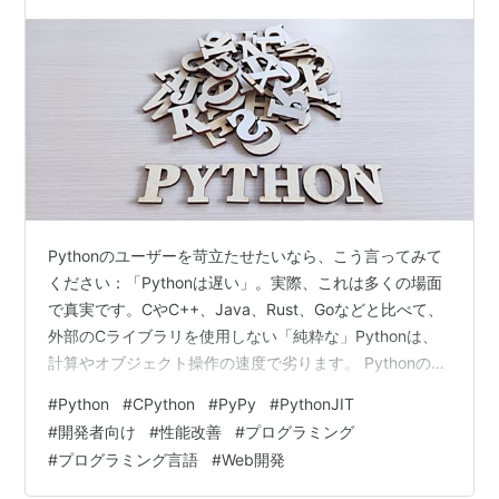
Pythonのユーザーを苛立たせたいなら、こう言ってみて
ください：「Pythonは遅い」。​実際、これは多くの場面
で真実です。​CやC++、Java、Rust、Goなどと比べて、
外部のCライブラリを使用しない「純粋な」Pythonは、
計算やオブジェクト操作の速度で劣ります。​ Pythonの速
度向上が難しい理由 Pythonのパフォーマンスの問題は、
#
Python
#
CPython
#
PyPy
#
PythonJIT
インタプリタ言語であることよりも、その「動的性」に
#
開発者向け
#
性能改善
#
プログラミング
起因します。​C++やRustのような言語では、変数に型が
#
プログラミング言語
#
Web開発
明確に割り当てられ、コンパイラが最適化を行いやすい
です。​しかし、Pythonでは変数にどんな型の値でも代入