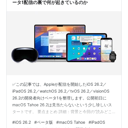
ータ1配信の裏で何が起きているのか
✅この記事では、Appleが配信を開始したiOS 26.2／
iPadOS 26.2／watchOS 26.2／tvOS 26.2／visionOS
26.2の開発者向けベータ1を整理します。公開初日に
macOS Tahoe 26.2は見当たらないという少し珍しいス
タートです。 要点まとめ 詳細：背景と今回の“読みどこ
ろ” 実務メモ：ベータの“付き合い方” 議論型考察：なぜ
#
iOS 26.2
#
ベータ版
#
macOS Tahoe
#
iPadOS
「Macは遅れてもいい」のか ひとこと：アップデート