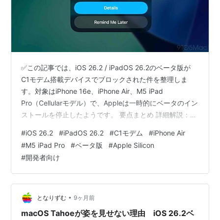
✅この記事では、iOS 26.2 / iPadOS 26.2のベータ版が
C1モデム搭載デバイスでブロックされた件を整理しま
す。対象はiPhone 16e、iPhone Air、M5 iPad
Pro（Cellularモデル）で、Appleは一時的にベータのイン
ストールを停止したようです。 要点まとめ 詳細解説：な
ぜC1モデムが関係しているのか 背景：C1モデム世代の課
#
iOS 26.2
#
iPadOS 26.2
#
C1モデム
#
iPhone Air
題 今後の見通し 日本向けの注意点 ひとこと：新しいモ
#
M5 iPad Pro
#
ベータ版
#
Apple Silicon
デムの“慣らし運転”期間 まとめ：C1世代の通信は、ま
#
開発者向け
だ“実験中” どうも、となりです。 Appleが配布している
iOS 26.2 / iPadOS 26.2ベータ1が、一部の…
•
となりずむ
9ヶ月前
macOS Tahoeが姿を見せない理由 iOS 26.2ベ