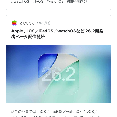
#
watchOS
#
tvOS
#
visionOS
#
開発者向け
は“マラソン方式”で考える まとめ：まずは様子見、Mac
は少し待つ どうも、となりです。 日本時間の2025年11
月5日（水）、26.1正式版の直後に次ラウンドのベータが
始ま…
•
となりずむ
9ヶ月前
Apple、iOS／iPadOS／watchOSなど 26.2開発
者ベータ配信開始
✅この記事では、iOS／iPadOS／watchOS／tvOS／