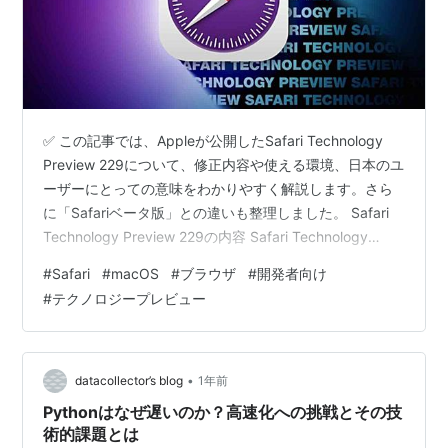
✅ この記事では、Appleが公開したSafari Technology
Preview 229について、修正内容や使える環境、日本のユ
ーザーにとっての意味をわかりやすく解説します。さら
に「Safariベータ版」との違いも整理しました。 Safari
Technology Preview 229の内容 Safari Technology
PreviewとSafariベータ版の違い 日本ユーザーへの影響
#
Safari
#
macOS
#
ブラウザ
#
開発者向け
日常ユーザーにとっての意味 背景と今後の見通し さいご
#
テクノロジープレビュー
に どうも、となりです。 SafariといえばiPhoneやMacに
標準搭載されているブラウザですが、その裏には「開発
中の新機能を試すための…
•
datacollector’s blog
1年前
Pythonはなぜ遅いのか？高速化への挑戦とその技
術的課題とは