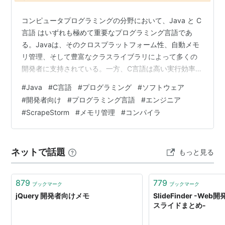
コンピュータプログラミングの分野において、Java と C
言語 はいずれも極めて重要なプログラミング言語であ
る。Javaは、そのクロスプラットフォーム性、自動メモ
リ管理、そして豊富なクラスライブラリによって多くの
開発者に支持されている。一方、C言語は高い実行効率と
低レイヤへの直接的な制御能力を武器に、システム開発
#
Java
#
C言語
#
プログラミング
#
ソフトウェア
や組み込み分野などで重要な地位を占めている。 本稿で
#
開発者向け
#
プログラミング言語
#
エンジニア
は、理論面と実践面の両方から、JavaとC言語の代表的
#
ScrapeStorm
#
メモリ管理
#
コンパイラ
な利用シーンにおける性能を比較・分析する。 一、理論
的観点から見た性能差 1. コンパイルおよび実行方式 C言
語：コンパイル型言語であり、コンパイラによってソー
ネットで話題
もっと見る
スコードが直接機械語…
879
779
ブックマーク
ブックマーク
jQuery 開発者向けメモ
SlideFinder -W
スライドまとめ-