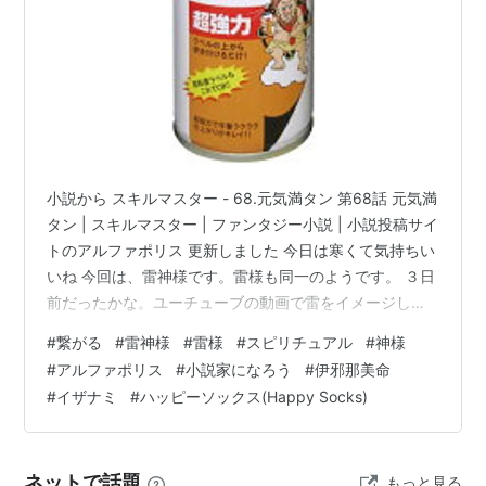
小説から スキルマスター - 68.元気満タン 第68話 元気満
タン | スキルマスター | ファンタジー小説 | 小説投稿サイ
トのアルファポリス 更新しました 今日は寒くて気持ちい
いね 今回は、雷神様です。雷様も同一のようです。 ３日
前だったかな。ユーチューブの動画で雷をイメージした
ものが出ました。雷なるのかな？と思っていたら夜にゴ
#
繋がる
#
雷神様
#
雷様
#
スピリチュアル
#
神様
ロゴロと雷が鳴りました。ユーチューブって何だろう
#
アルファポリス
#
小説家になろう
#
伊邪那美命
ね？ そんな訳で、雷神様について調べることにしまし
#
イザナミ
#
ハッピーソックス(Happy Socks)
た。 雷神様は、八百万の神ではないようです。八百万の
神の雷様は、八雷神（ヤクサノイカヅチノカミ）のよう
です。こちらにづいてはまたの機会にします。 wikiを調
ネットで話題
もっと見る
べたとこ…