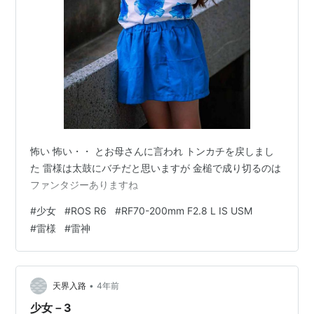
怖い 怖い・・ とお母さんに言われ トンカチを戻しまし
た 雷様は太鼓にバチだと思いますが 金槌で成り切るのは
ファンタジーありますね
#
少女
#
ROS R6
#
RF70-200mm F2.8 L IS USM
#
雷様
#
雷神
•
天界入路
4年前
少女－3