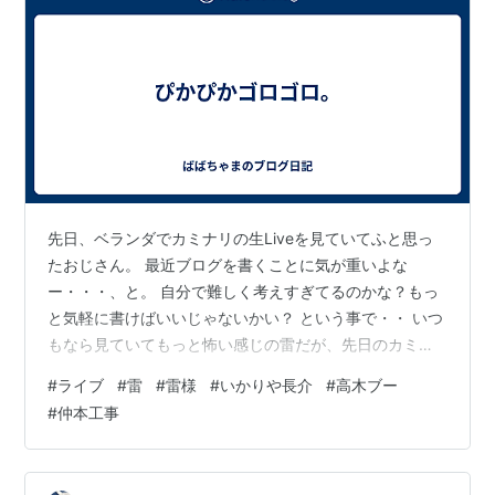
先日、ベランダでカミナリの生Liveを見ていてふと思っ
たおじさん。 最近ブログを書くことに気が重いよな
ー・・・、と。 自分で難しく考えすぎてるのかな？もっ
と気軽に書けばいいじゃないかい？ という事で・・ いつ
もなら見ていてもっと怖い感じの雷だが、先日のカミナ
リLiveは不思議となんだか優しい感じがした。 きっとお
#
ライブ
#
雷
#
雷様
#
いかりや長介
#
高木ブー
空いるはずの長さん、ブーさん、工事さんが和やかにラ
#
仲本工事
イブをやっていたに違いない。 ・・・という感じで行き
まっしょい！