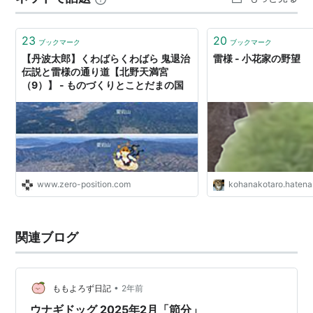
23
20
ブックマーク
ブックマーク
【丹波太郎】くわばらくわばら 鬼退治
雷様 - 小花家の野望
伝説と雷様の通り道【北野天満宮
（9）】 - ものづくりとことだまの国
www.zero-position.com
kohanakotaro.hatena
関連ブログ
•
ももよろず日記
2年前
ウナギドッグ 2025年2月「節分」