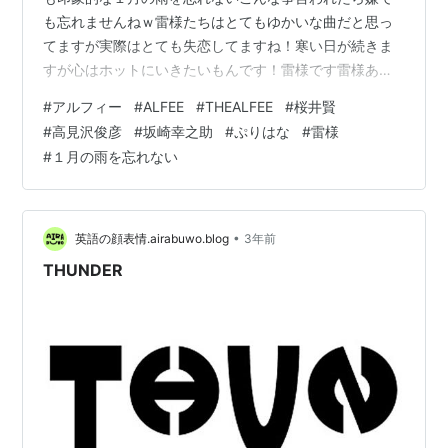
も忘れませんねｗ雷様たちはとてもゆかいな曲だと思っ
てますが実際はとても失恋してますね！寒い日が続きま
すが心はホットにいきたいもんです！雷様です雷様あり
がとう！仕事したので帰る昨夜は大盛り上がりされたか
#
アルフィー
#
ALFEE
#
THEALFEE
#
桜井賢
な？賢さんの誕生日！！ライセンス、ケートラと、メン
#
高見沢俊彦
#
坂崎幸之助
#
ぷりはな
#
雷様
バーからそして公式インスタ、お祝いされてましたね
#
１月の雨を忘れない
～！！ますます春が待ち遠しい！！ 【中古】パンフレッ
ト(ライブ・コンサート) ≪パンフレット(ライブ)≫ パン
フ)THE ALFEE Travelin’ band 30th anniversary 20…
•
英語の顔表情.airabuwo.blog
3年前
THUNDER