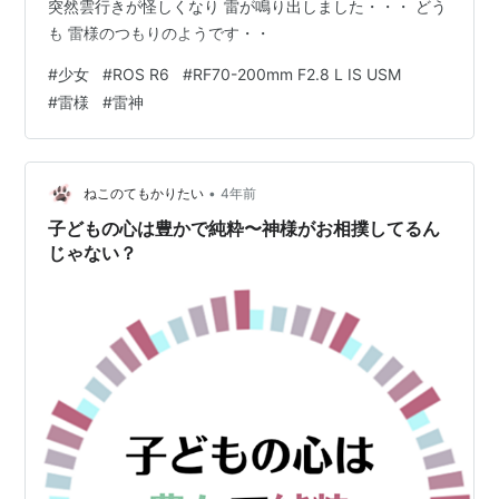
突然雲行きが怪しくなり 雷が鳴り出しました・・・ どう
も 雷様のつもりのようです・・
#
少女
#
ROS R6
#
RF70-200mm F2.8 L IS USM
#
雷様
#
雷神
•
ねこのてもかりたい
4年前
子どもの心は豊かで純粋〜神様がお相撲してるん
じゃない？