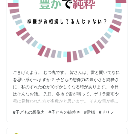
ごきげんよう。 むつ丸です。 皆さんは、雷と聞いてなに
を思い浮かべますか？ 子どもの想像力の豊かさと純粋さ
に、私のすれた心が恥ずかしくなる時があります。 今日
はそんなお話。 先日、各地で雷が鳴って、ゲリラ豪雨や
雹に見舞われた方が多数かと思います。 そんな雷が鳴る
中でのお譲と私の会話がこちら。 雷鳴ってるね〜 なんで
#
子どもの想像力
#
子どもの純粋さ
#
雷様
#
ドリフ
雷鳴ってるの？ なんでだろう？あ、きっと神様が雲の上
で喧嘩してるんじゃない？ 違うよ！神様が相撲してるん
だよ！ （SUMOU……！） 「答え出てるんじゃん！」っ