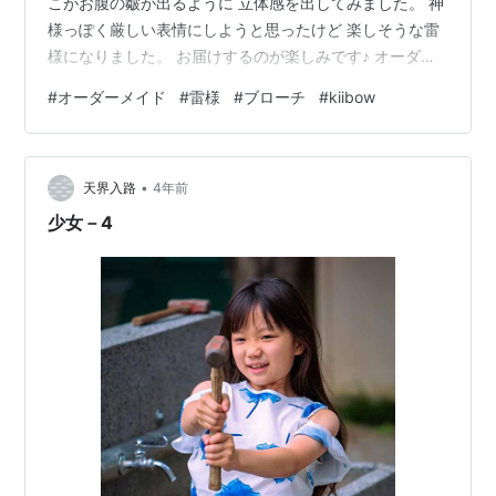
こがお腹の皺が出るように 立体感を出してみました。 神
様っぽく厳しい表情にしようと思ったけど 楽しそうな雷
様になりました。 お届けするのが楽しみです♪ オーダー
ありがとうございました！ 2023年の予定 アトリエサロ
#
オーダーメイド
#
雷様
#
ブローチ
#
kiibow
ンヤマネコ『新春ヤマネコ祭り』1月9日~13日 13時-19
時
•
天界入路
4年前
少女－4