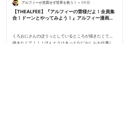
•
て突っ込みもあるんですが、そうか、お相撲か。 ママに
アルフィーが意図せず世界を救う！
5年前
はそんな言葉出てこなかったよ。 だって、ママの頭の中
【THEALFEE】『アルフィーの雷様だよ！全員集
での雷は、ドリフのご…
合！ドーンとやってみよう！』アルフィー漫画イ
ラストマンガ