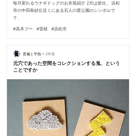
毎月変わるウナギドッグのお衣装紹介 2月は節分。 浜松
市の中田島砂丘近くにある石人の星公園のシンボルで
す。
#
高木ブー
#
雷様
#
浜松市
•
普遍と平熱
2年前
元穴であった空間をコレクションする鬼、という
ことですか