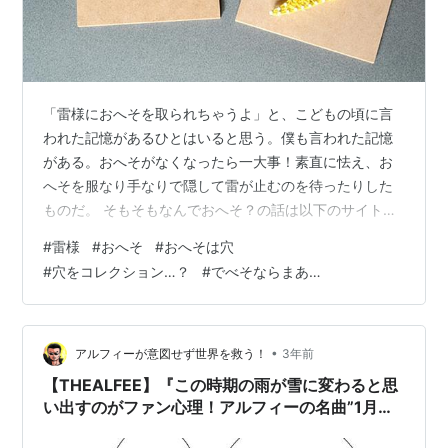
「雷様におへそを取られちゃうよ」と、こどもの頃に言
われた記憶があるひとはいると思う。僕も言われた記憶
がある。おへそがなくなったら一大事！素直に怯え、お
へそを服なり手なりで隠して雷が止むのを待ったりした
ものだ。 そもそもなんでおへそ？の話は以下のサイトを
どうぞ。 めちゃくちゃざっくりいうと雷が鳴るような気
#
雷様
#
おへそ
#
おへそは穴
候下では冷たい風が吹きやすすくなるのでおなかを保護
#
穴をコレクション…？
#
でべそならまあ…
しましょうねの意味でおへそあたりをガードするように
うながしたのでは、という説が有名なようだ。 ほー、な
るほど。幼児に理科的な説明をしても響かないだろうか
ら考えられたものだなあと思ったところではたと思う。
•
アルフィーが意図せず世界を救う！
3年前
おへそって”穴”だよな。”穴を取る”ってど…
【THEALFEE】『この時期の雨が雪に変わると思
い出すのがファン心理！アルフィーの名曲”1月の
雨を忘れない”の印象的な歌詞とは？』アルフィー