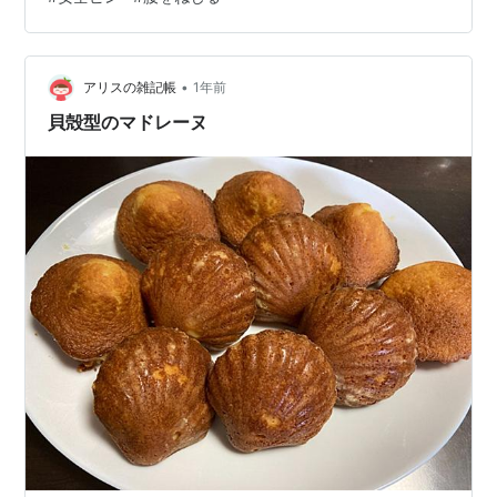
分、きっと、恐らくは。 P.S.それにしても祝日である５
月５日にいったい何やってんだろう、私。ㅤ これじゃ「こ
どもの日｣ じゃなくて「こどもっぽい日｣ じゃないの｡
（駄洒落） ･･…
•
アリスの雑記帳
1年前
貝殻型のマドレーヌ