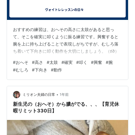
おすすめの練習は、おへその高さに太鼓があると思っ
て、そこを確実に叩くように振る練習です。興奮すると
腕を上に持ち上げることで表現しがちですが、むしろ落
ち着いて下向きに叩く動作を大切にしましょう。（♯∂）
#
おへそ
#
高さ
#
太鼓
#
確実
#
叩く
#
興奮
#
腕
#
むしろ
#
下向き
#
動作
•
ミリオン夫婦の日常
1年前
新生児の（おへそ）から膿がでる、、、【育児休
暇リミット330日】