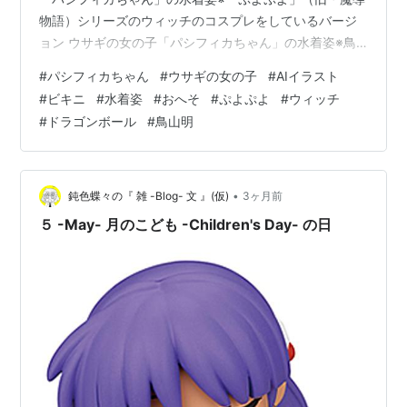
物語）シリーズのウィッチのコスプレをしているバージ
ョン ウサギの女の子「パシフィカちゃん」の水着姿※鳥
山明風（ドラゴンボール風）AIイラスト --- キャラクター
#
パシフィカちゃん
#
ウサギの女の子
#
AIイラスト
紹介 【パシフィカちゃん】メイベルちゃんのライバルで
#
ビキニ
#
水着姿
#
おへそ
#
ぷよぷよ
#
ウィッチ
あるウサギの女の子。埼玉県さいたま市（旧・大宮市）
#
ドラゴンボール
#
鳥山明
出身。高飛車な性格をしており嫌味を言うこともある
が、根は優しい。名前の由来は、海外アニメ「怪奇ゾー
ン グラビティフォールズ」のパシフィカ・ノースウェス
トというキャラクターから。 ---…
•
鈍色蝶々の『 雑 -Blog- 文 』(仮)
3ヶ月前
５ -May- 月のこども -Children's Day- の日