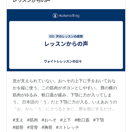
息が支えられていない。おへその上下に手をおいておな
かを縦に使う。この筋肉がポヨンとしやすい。 唇の横の
筋肉がゆるみ、軟口蓋が緩み、下顎に力が入ってしま
う。 日本語の「う」だと下顎に力が入る。いえあおうの
「お」から「う」にうつるときに、唇を前にするだけで
下顎は動かさない。 背骨や鎖骨、胸骨まわりのストレッ
#
支え
#
筋肉
#
おへそ
#
上下
#
軟口蓋
#
下顎
チ
#
鎖骨
#
背骨
#
胸骨
#
ストレッチ