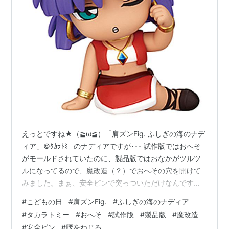
えっとですね★（≧ω≦）「肩ズンFig. ふしぎの海のナデ
ィア」©ﾀｶﾗﾄﾐｰ のナディアですが･･･ 試作版ではおへそ
がモールドされていたのに、製品版ではおなかがツルツ
ルになってるので、魔改造（？）でおへその穴を開けて
みました。まぁ、安全ピンで突っついただけなんですが
ｗでも、これぐらいの大きさの方がソレっぽい！？ おへ
#
こどもの日
#
肩ズンFig.
#
ふしぎの海のナディア
その位置が向かって右にちょっとずれてるような気もし
#
タカラトミー
#
おへそ
#
試作版
#
製品版
#
魔改造
ますが、腰をねじってるからそう見えるだけです。多
#
安全ピン
#
腰をねじる