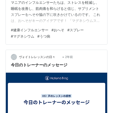
マニアのインフルエンサーたちは、ストレスを軽減し、
睡眠を改善し、筋肉痛を和らげると信じ、サプリメント
スプレーをへそや脇の下に吹きかけているのです。 これ
は、おへそがキーのアイデアです！ 「マグネシウムスプ
レーを毎日使うことの重要性はいくら強調しても足りま
#
健康インフルエンサー
#
おへそ
#
スプレー
せん」 「日中は脇の下とへそにスプレーします」 スプレ
#
マグネシウム
#
うつ病
ーする理由として、医師によると、マグネシウムはエネ
ルギーと骨の健康を高め、神経、心臓血管、胃腸の機能
をサポートする電解質なのです。マグネシウムは、不
安、頭痛、うつ病を軽減し、月経前症候群や閉経後症状
•
ヴォイトレレッスンの日々
2年前
を改善します。 「マグネシウム…
今日のトレーナーのメッセージ