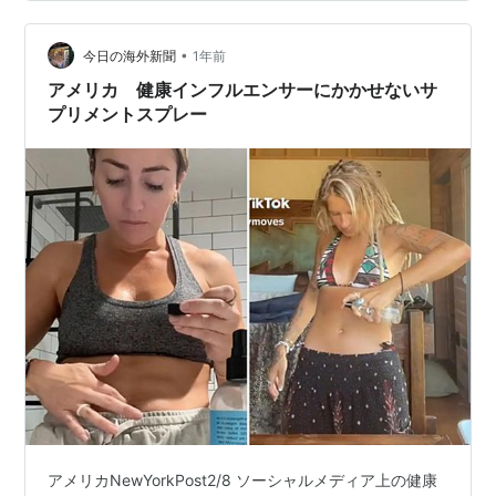
に連れて行くことになりました。 おへそは、写真の状況
です。 膿を綿棒で取った状況ですが、数時間立つとまた
•
黄色い膿が出てきてしまいました。 また、赤くただれて
今日の海外新聞
1年前
おりました。 先生に診てもらった結果、、、 「何も心配
アメリカ 健康インフルエンサーにかかせないサ
いらないよ」 とのことでした（…
プリメントスプレー
アメリカNewYorkPost2/8 ソーシャルメディア上の健康