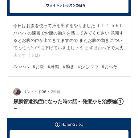
今日はお腹を使って声を出すをやりました ｆｆｆ ｈｈｈ
ハハハ の練習でお腹の動きを感じてみてください 意識す
るとお腹の声が出てきてますので またお腹の動きについ
て 少しづつ下に下げていきましょう まずはおへそで大丈
夫です（♭Ц）
#
ハハハ
#
お腹
#
練習
#
動き
#
少しづつ
#
おへそ
•
リンメイド06
2年前
尿膜管遺残症になった時の話～発症から治療編①
～