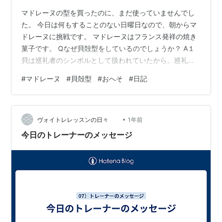
マドレーヌの型を買ったのに、まだ使っていませんでし
た。 今日は何もすることのない日曜日なので、朝からマ
ドレーヌに挑戦です。 マドレーヌはフランス発祥の焼き
菓子です。 Qなぜ貝殻型をしているのでしょうか？ A１
貝は巡礼者のシンボルとして扱われていたから。巡礼者
はお守りとして「ホタテ貝」を持参していたそうです。
#
マドレーヌ
#
貝殻型
#
おへそ
#
日記
A２ マドレーヌという女性が有り合わせの材料でお菓子
を作ることになり、貝殻型を使って黄金色に輝くケーキ
を作ったことから。 マドレーヌ 《材料》シェル型10個分
•
卵1個 グラニュー糖60g→50g 無塩バター60g はちみつ
ヴォイトレレッスンの日々
1年前
10g A薄力粉60g ベーキングパウダー1.5g バニラオイル
今日のトレーナーのメッセージ
→…