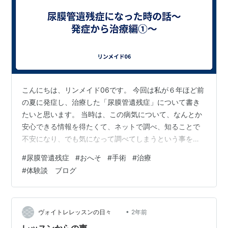
こんにちは、リンメイド06です。 今回は私が６年ほど前
の夏に発症し、治療した「尿膜管遺残症」について書き
たいと思います。 当時は、この病気について、なんとか
安心できる情報を得たくて、ネットで調べ、知ることで
不安になり、でも気になって調べてしまうという事を繰
り返していました。 手術から6年経った今までの間、再
#
尿膜管遺残症
#
おへそ
#
手術
#
治療
発することもなく、元気に暮らしています。 手術は本当
#
体験談 ブログ
に必要なのか。 しなかった場合どうなるのか。 全身麻酔
の手術がどんなものだったのか。など 当時の自分と同じ
病名を告げられ、不安になっている方にとって、少しで
も参考になれば嬉しいです。 発症 ちょうど今頃の７月
•
ヴォイトレレッスンの日々
2年前
に、おへその辺りが痛いというか、…
レッスンからの声