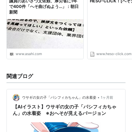
議員のあいさつ文依頼、厚労省に1年
HESO-CLICK！[へ
で400件「へそ曲げぬよう…」：朝日
新聞
www.asahi.com
www.heso-click.com
関連ブログ
•
ウサギの女の子「パシフィカちゃん」の水着姿
1ヶ月前
【AIイラスト】ウサギの女の子「パシフィカちゃ
ん」の水着姿 ※おへそが見えるバージョン