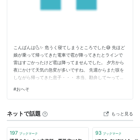
こんばんは🌜✨ 危うく寝てしまうところでした😅 先ほど
娘が乗って帰ってきた電車で雹が降ってきたとラインで
雷はすごかったけど雹は降ってませんでした。 夕方から
夜にかけて天気の急変が多いですね。 先週からまた咳を
しながら帰ってきた息子・・・ 本当、勘弁して〜って感
じなんですが 今度は主人がおへそを洗い過ぎて「おへそ
#
おへそ
が痛い！」と言い出して（子供かよ〜） 洗いすぎて傷つ
いてそこから化膿して仕事休んで病院行って 娘より若い
先生に「おへそは洗わなくていいの！！」って怒られた
ネットで話題
もっと見る
そう・・・ 多分ゴシゴシ洗わなくていいの！って言う意
味なんでしょうけど しゅんとなって帰ってきました。 で
も自業自得すぎてかけてあげ…
197
93
ブックマーク
ブックマーク