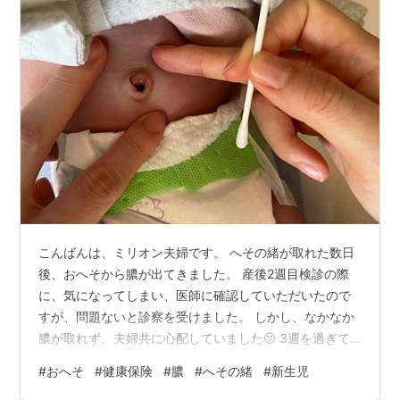
こんばんは、ミリオン夫婦です。 へその緒が取れた数日
後、おへそから膿が出てきました。 産後2週目検診の際
に、気になってしまい、医師に確認していただいたので
すが、問題ないと診察を受けました。 しかし、なかなか
膿が取れず、夫婦共に心配していました🫤 3週を過ぎて
も改善せず、、、 一ヶ月検診まで待とうか考えたのです
#
おへそ
#
健康保険
#
膿
#
へその緒
#
新生児
が、遅くなって悪化するのも心配になり、初めて小児科