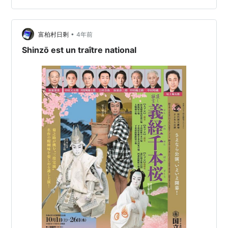
お正月や襲名のめでたい時にかかる、歌舞伎らしさにあ
ふれる演目です。50分くらい。 あらすじを簡単に言うと
•
「曽我兄弟が親の仇である工藤祐経に会う」。ただそれ
富柏村日剩
4年前
だけの話です。 歌舞伎のおもちゃ箱だ！といった感じの
Shinzō est un traître national
演目です。（深く掘…