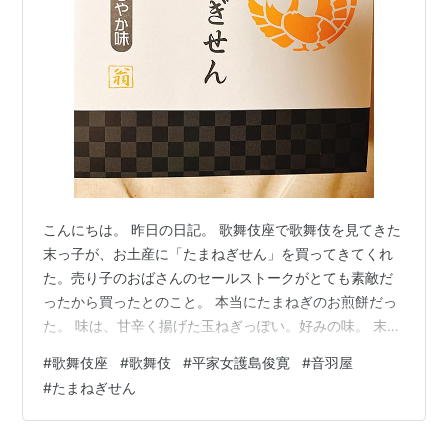
こんにちは。 昨日の日記。 歌舞伎座で歌舞伎を見てきた
末っ子が、お土産に「たまねぎせん」を買ってきてくれ
た。売り子のおばさんのセールストークがとても素敵だ
ったから買ったとのこと。 本当にたまねぎのお煎餅だっ
た。 味は、甘辛く揚げた玉ねぎっぽい。好みの味。 末っ
子が見た演目は、「平家女護島 俊寛」。 とてもよかった
#
歌舞伎座
#
歌舞伎
#
平家女護島俊寛
#
音羽屋
そうだ。 上演中、何度も大声で叫ぶ男性のお客さんがい
#
たまねぎせん
て、一緒に行った学生たちが「変な人がいる！」と怯え
ていたとか。 俊寛をやっているのが尾上菊之助だから、
「音羽屋！」と声をかけていたのだろう。 そういう風習