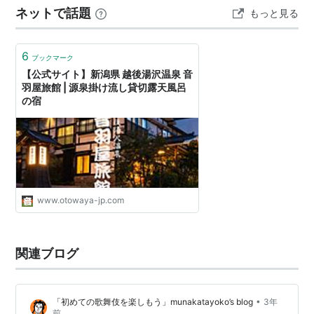
ネットで話題
もっと見る
があると知らなければ、ちょっも怖いかも。 末っ子たち
は、大学の芸術鑑賞企画で行っ…
6
ブックマーク
【公式サイト】新潟県 越後湯沢温泉 音
羽屋旅館 | 源泉掛け流し貸切露天風呂
の宿
www.otowaya-jp.com
関連ブログ
•
「初めての歌舞伎を楽しもう」munakatayoko’s blog
3年
前