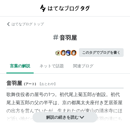
はてなブログ トップ
音羽屋
このタグでブログを書く
言葉の解説
ネットで話題
関連ブログ
音羽屋
(
アート
)
【
おとわや
】
歌舞伎役者の屋号の1つ。初代尾上菊五郎が創設。初代
尾上菊五郎の父の半平は、京の都萬太夫座付き芝居茶屋
の出方を営んでいたが、生まれたのが東山の清水寺にほ
解説の続きを読む
ど近い地だったことから、その境内にある音羽の滝にち
なんで、自らを音羽屋半平と名乗っていたことがその名