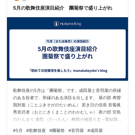
5月の歌舞伎座演目紹介 團菊祭で盛り上がれ
歌舞伎座の5月は「團菊祭」です。成田屋と音羽屋の所縁
のある役者で、所縁のある演目を出します。 昼の部 寿曽
我対面（ことぶきそがのたいめん） 若き日の信長 音菊眞
秀若武者（おとにきくまことのわかむしゃ） 夜の部 宮島
のだんまり 達陀 （だったん） 梅雨小袖昔八丈～髪結新
三 上演スケジュール チケット金額、売り場 歌舞伎座ア
#
5月
#
歌舞伎座
#
團菊祭
#
音羽屋
#
成田屋
クセス 昼の部 寿曽我対面（ことぶきそがのたいめん）