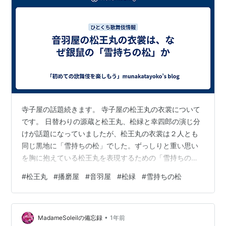
寺子屋の話題続きます。 寺子屋の松王丸の衣裳について
です。 日替わりの源蔵と松王丸、松緑と幸四郎の演じ分
けが話題になっていましたが、松王丸の衣裳は２人とも
同じ黒地に「雪持ちの松」でした。ずっしりと重い思い
を胸に抱えている松王丸を表現するための「雪持ちの
松」です。お、おもい……。 本来、音羽屋型の松緑は銀
#
松王丸
#
播磨屋
#
音羽屋
#
松緑
#
雪持ちの松
鼠というグレーがかった地に「雪持ちの松」、でも今回
は黒地に「雪持ちの松」でした。黒地の播磨屋に弔意を
示しての判断だそう。 つまり、この月は播磨屋の衣裳で
•
音羽屋型を演じるレアな松王丸が見られたというわけで
MadameSoleilの備忘録
1年前