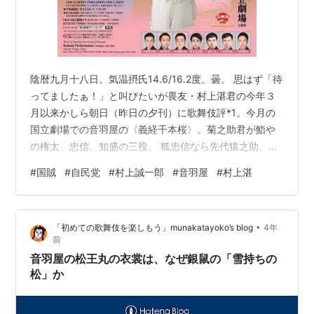
陰暦九月十八日。気温摂氏14.6/16.2度。曇。 思はず「待
ってましたぁ！」と叫びたいが畏友・村上湛君の今年３
月以来かしら朝日（昨日の夕刊）に歌舞伎評*1。今月の
国立劇場での音羽屋の〈義経千本桜〉。菊之助君が鮨や
の権太、忠信、知盛の三役。 狐忠信なら先代猿之助、知
盛ならアタシですらこれまでどれだけの名優のものを見
#
国賊
#
自民党
#
村上誠一郎
#
音羽屋
#
村上湛
てきたか、いがみの権太なら昭和の終はり延若Ⅲだとか記
憶に残る舞台あり菊之助君の個性、身体能力、表現から
して得手不得手もあらうと思つてゐたが湛君が見事にそ
•
「初めての歌舞伎を楽しもう」munakatayoko’s blog
4年
れをこの劇評で述べてをられる。さすが。その上で（が
前
あるのが彼の劇評の面白さだが）丑之助君の特異稀なる
音羽屋の松王丸の衣裳は、なぜ銀鼠の「雪持ちの
才能は別として父（菊五郎丈）が湛…
松」か