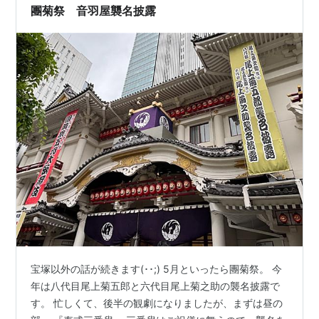
す。 松緑ブログ1052によれば、黒地の衣裳にすることに
團菊祭 音羽屋襲名披露
ついては音羽屋の菊五郎に相談して許可を…
宝塚以外の話が続きます(･･;) 5月といったら團菊祭。 今
年は八代目尾上菊五郎と六代目尾上菊之助の襲名披露で
す。 忙しくて、後半の観劇になりましたが、まずは昼の