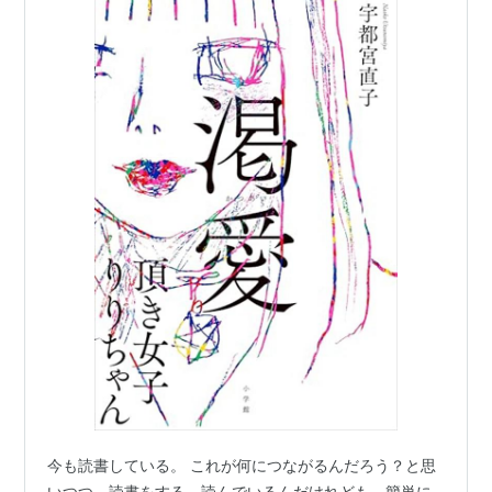
今も読書している。 これが何につながるんだろう？と思
いつつ、読書をする。読んでいるんだけれども、簡単に