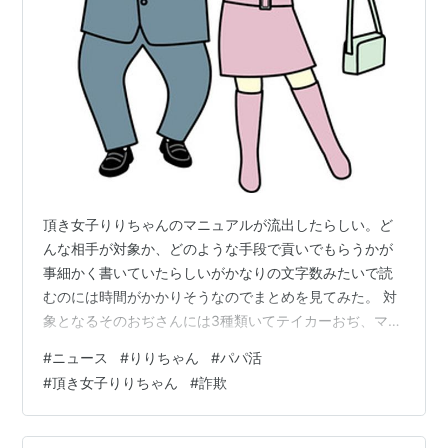
頂き女子りりちゃんのマニュアルが流出したらしい。ど
んな相手が対象か、どのような手段で貢いでもらうかが
事細かく書いていたらしいがかなりの文字数みたいで読
むのには時間がかかりそうなのでまとめを見てみた。 対
象となるそのおぢさんには3種類いてテイカーおぢ、マッ
チャーおぢ、ギバーおぢがいるらしい。その中でも狙う
#
ニュース
#
りりちゃん
#
パパ活
のはギバーおじ。ギバーとはGiver、つまり誰かに与える
#
頂き女子りりちゃん
#
詐欺
事を好むおぢさんの事を言うみたいだ。その中でも独り
身で自己責任の考え、夢や希望や趣味がない、自分にあ
まり金をかけない、寂しいと感じており癒しを欲しがっ