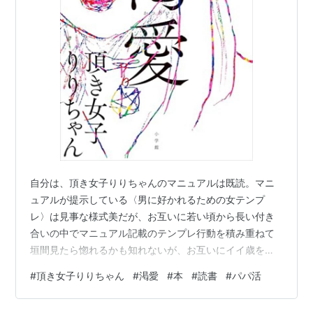
自分は、頂き女子りりちゃんのマニュアルは既読。マニ
ュアルが提示している〈男に好かれるための女テンプ
レ〉は見事な様式美だが、お互いに若い頃から長い付き
合いの中でマニュアル記載のテンプレ行動を積み重ねて
垣間見たら惚れるかも知れないが、お互いにイイ歳をし
てから会った女がコレに該当したら、自分なんかは自己
#
頂き女子りりちゃん
#
渇愛
#
本
#
読書
#
パパ活
陶酔の売女としか思わないので、彼女が１億円も受け取
れた事を全く理解に苦しんだ。 自分の場合、面食いなの