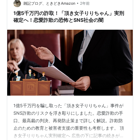
ら比べると圧倒的に弱男の方…
•
雑記ブログ、ときどきAmazon
2年前
1億5千万円の詐取！「頂き女子りりちゃん」実刑
確定へ！恋愛詐欺の恐怖とSNS社会の闇
1億5千万円を騙し取った「頂き女子りりちゃん」事件が
SNS詐欺のリスクを浮き彫りにしました。恋愛詐欺の手
口、最高裁の判決、再発防止策まで詳しく解説。詐欺防
止のための教育と被害者支援の重要性も考察します。 頂
き女子りりちゃん実刑確定へ 広告の下に記事の続きがあ