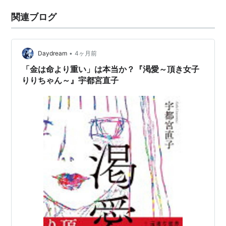
関連ブログ
•
Daydream
4ヶ月前
「金は命より重い」は本当か？『渇愛～頂き女子
りりちゃん～』宇都宮直子