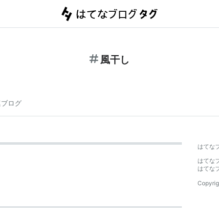
風干し
連ブログ
はてな
はてな
はてな
Copyrig