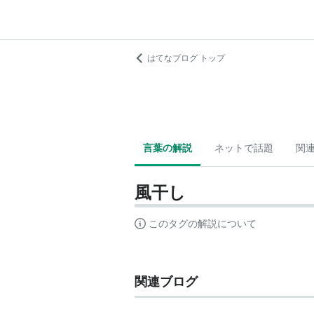
はてなブログ トップ
言葉の解説
ネットで話題
関
風干し
このタグの解説について
関連ブログ