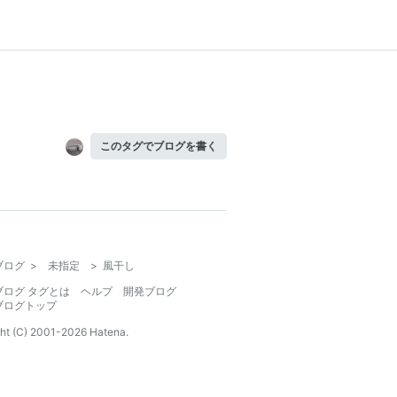
このタグでブログを書く
ブログ
>
未指定
>
風干し
ブログ タグとは
ヘルプ
開発ブログ
ブログトップ
ht (C) 2001-
2026
Hatena.