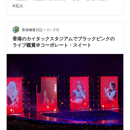
ー）です。 中環のランドマークも綺麗に飾り付けがされ
#
花火
ていました。 美しい馬が楽しそうに駆けているホログラ
ムもとても素敵でしたよ。 18日の夜8時から、恒例の23
分間にわたる旧正月（春節）を祝う華やかな花火がヴィ
クトリア・ハーバーで楽しめます…
•
香港極妻日記
6ヶ月前
香港のカイタックスタジアムでブラックピンクの
ライブ鑑賞＠コーポレート・スイート