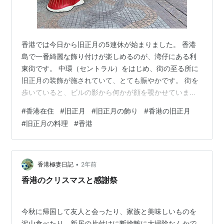
香港では今日から旧正月の5連休が始まりました。 香港
島で一番綺麗な飾り付けが楽しめるのが、湾仔にある利
東街です。 中環（セントラル）をはじめ、街の至る所に
旧正月の装飾が施されていて、とても賑やかです。 街を
歩いていると、ビルの影から何かが顔を覗かせていま
す。 近づいてみると、頭にドラゴン・ダンスの被り物を
#
香港在住
#
旧正月
#
旧正月の飾り
#
香港の旧正月
している可愛いパンダさんでしたー。 今年も旧正月のギ
#
旧正月の料理
#
香港
フトをいただいたので、我が家でも飾り付けをしてみま
した。 まずは手書きの飾りですが、達筆ですよねー。 春
聯（シュンレン、または英語でレッド・バナー）をヘル
パーさんと玄関やガラージなど、全てのドアに飾ってみ
•
香港極妻日記
2年前
ました。 なんだかとても縁起が良さそう…
香港のクリスマスと感謝祭