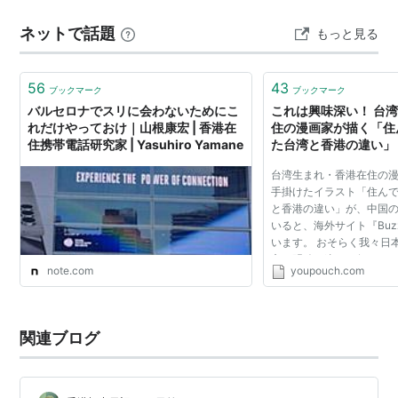
ネットで話題
もっと見る
56
43
ブックマーク
ブックマーク
バルセロナでスリに会わないためにこ
これは興味深い！ 台
れだけやっておけ｜山根康宏 | 香港在
住の漫画家が描く「住
住携帯電話研究家 | Yasuhiro Yamane
た台湾と香港の違い」 |
チ］
台湾生まれ・香港在住の漫画家
手掛けたイラスト「住ん
と香港の違い」が、中国の
いると、海外サイト『Buz
います。 おそらく我々日
方の明確な違いは何か」
note.com
youpouch.com
できる人はそう多くはな
うか。 考えられる...
関連ブログ