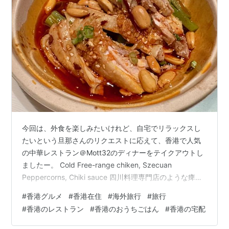
今回は、外食を楽しみたいけれど、自宅でリラックスし
たいという旦那さんのリクエストに応えて、香港で人気
の中華レストラン＠Mott32のディナーをテイクアウトし
ましたー。 Cold Free-range chiken, Szecuan
Peppercorns, Chiki sauce 四川料理専門店のような痺れ
る辛さではなく、どちらかというとチリオイルとガーリ
#
香港グルメ
#
香港在住
#
海外旅行
#
旅行
ックが効いたチキンでした。 Free-range chicken, Dried
#
香港のレストラン
#
香港のおうちごはん
#
香港の宅配
Chili, Szechuan Red Peppercorns 衣が軽い分、少し油
っぽかったですが、こちらも四川料理専門店の痺れる激