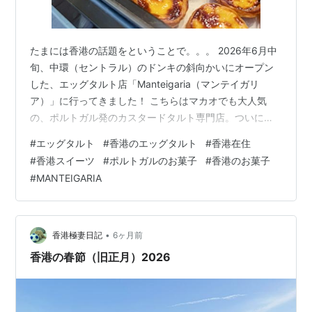
たまには香港の話題をということで。。。 2026年6月中
旬、中環（セントラル）のドンキの斜向かいにオープン
した、エッグタルト店「Manteigaria（マンテイガリ
ア）」に行ってきました！ こちらはマカオでも大人気
の、ポルトガル発のカスタードタルト専門店。ついに香
港初上陸です。 ちょうどオープン直後に通りかかったた
#
エッグタルト
#
香港のエッグタルト
#
香港在住
め、早速列に並んでみることに。。。 オープンしたてと
#
香港スイーツ
#
ポルトガルのお菓子
#
香港のお菓子
いうこともあり、焼き立てを待つ人たちでとても賑わっ
#
MANTEIGARIA
ていました！ 超人気レトロ葡撻（ポルトガル式エッグタ
ルト）専門店ということで、イラストも可愛くてずっと
気になっていたんです。 エッグタルトはホロホロのタル
ト生地よりもパイ生地派なので…
•
香港極妻日記
6ヶ月前
香港の春節（旧正月）2026