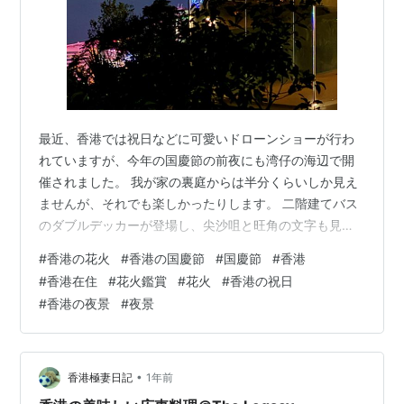
最近、香港では祝日などに可愛いドローンショーが行わ
れていますが、今年の国慶節の前夜にも湾仔の海辺で開
催されました。 我が家の裏庭からは半分くらいしか見え
ませんが、それでも楽しかったりします。 二階建てバス
のダブルデッカーが登場し、尖沙咀と旺角の文字も見え
ましたよ。 昨日の国慶節の夜は、非常に空気が澄んでい
#
香港の花火
#
香港の国慶節
#
国慶節
#
香港
て、美しい夜景が広がっていました。 国慶節の花火は、
#
香港在住
#
花火鑑賞
#
花火
#
香港の祝日
23分間にわたってとても美しかったですよ。 風がなかっ
#
香港の夜景
#
夜景
たので、煙が立ち込めてしまいましたが、それでも美し
い花火を楽しむことができました。 初めて見る可愛らし
い花火もありました。 いつも楽しみにしているハートと
ニコちゃんマークの花火も打ち上がり…
•
香港極妻日記
1年前