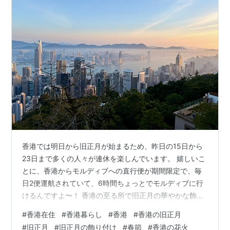
香港では明日から旧正月が始まるため、昨日の15日から
23日まで多くの人々が連休を楽しんでいます。 嬉しいこ
とに、香港からモルディブへの直行便が期間限定で、毎
日2便運航されていて、6時間ちょっとでモルディブに行
けるんですよ〜！ 香港の至る所で旧正月の華やかな飾り
付けやイベントが盛大に行われています。 ここ数年のお
#
香港在住
#
香港暮らし
#
香港
#
香港の旧正月
気に入りは、やはり湾仔の利東街（リートンアベニュ
#
旧正月
#
旧正月の飾り付け
#
春節
#
香港の花火