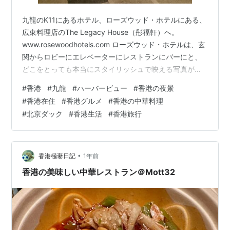
九龍のK11にあるホテル、ローズウッド・ホテルにある、
広東料理店のThe Legacy House（彤福軒）へ。
www.rosewoodhotels.com ローズウッド・ホテルは、玄
関からロビーにエレベーターにレストランにバーにと、
どこをとっても本当にスタイリッシュで映える写真が撮
れるんですよ。 廊下の突き当たりにあるThe Legacy
#
香港
#
九龍
#
ハーバービュー
#
香港の夜景
House（彤福軒）の玄関を入ると。。。 ハーバーを見渡
#
香港在住
#
香港グルメ
#
香港の中華料理
せる大きな窓と洗練されたエレガントなデザインが印象
#
北京ダック
#
香港生活
#
香港旅行
的です。 香港の高級住宅街、ピークやレパルスベイにあ
る邸宅のインテリアに似た雰囲気の中で、食事を楽しみ
ながら贅沢な空間を満喫できます。 ほとんどのテ…
•
香港極妻日記
1年前
香港の美味しい中華レストラン＠Mott32