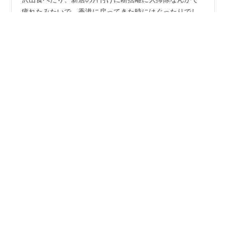
今秋に帰国して友人と会ったり、家族と美味しいものを
沢山食べたり、新居の片付けに断捨離に大掃除なんかで
疲れたみたいで、香港に戻ってきた時にはぐったりでし
た。 弱っていた時にインフルエンザを拾ってしまったみ
たいで、関節痛から始まり、高熱と咳で眠れず、2週間く
らいおこもりさんしてました（苦笑。 復活したと思った
#
香港在住
#
クリスマスケーキ
#
クリスマスクッキー
ら、もう感謝祭！ということで、昨年同様ブラックシー
#
香港のクリスマス
#
感謝祭
#
ペニンシュラホテル
プさんの美味しい感謝祭ディナーを頼んで、お手抜き主