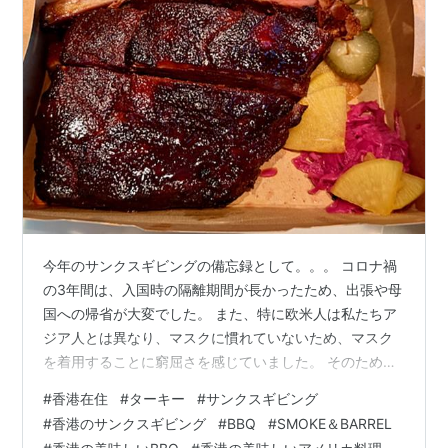
今年のサンクスギビングの備忘録として。。。 コロナ禍
の3年間は、入国時の隔離期間が長かったため、出張や母
国への帰省が大変でした。 また、特に欧米人は私たちア
ジア人とは異なり、マスクに慣れていないため、マスク
を着用することに窮屈さを感じていました。 そのため、
香港から母国に帰国したエクスパットやローカルの富裕
#
香港在住
#
ターキー
#
サンクスギビング
層の数はかなり多かったです。 しかし、今年に入ってか
#
香港のサンクスギビング
#
BBQ
#
SMOKE＆BARREL
らは特に欧米などから多くのエクスパットの富裕層が家