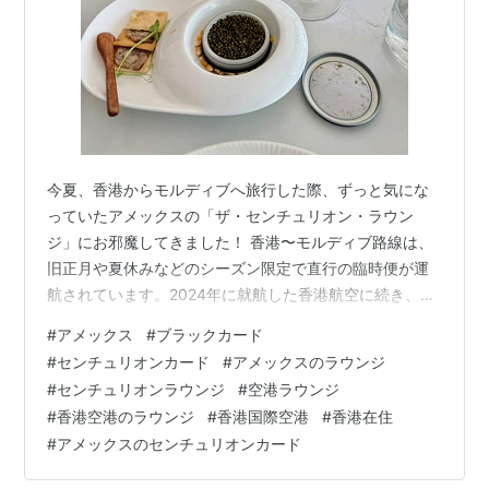
今夏、香港からモルディブへ旅行した際、ずっと気にな
っていたアメックスの「ザ・センチュリオン・ラウン
ジ」にお邪魔してきました！ 香港〜モルディブ路線は、
旧正月や夏休みなどのシーズン限定で直行の臨時便が運
航されています。2024年に就航した香港航空に続き、
2025年からはLCCのグレーターベイ航空も期間限定で臨
#
アメックス
#
ブラックカード
時便をスタートさせています。 実は、今年は3月にもモ
#
センチュリオンカード
#
アメックスのラウンジ
ルディブへ行ったのですが、6月にもまた行こうと思った
#
センチュリオンラウンジ
#
空港ラウンジ
ら、友人たちと予定がなかなか合わず断念（涙。「それ
#
香港空港のラウンジ
#
香港国際空港
#
香港在住
なら直行便が出る7月にいっそ行ってしまおう！」という
#
アメックスのセンチュリオンカード
ことで、今月ついに今年2回目のモルディブ旅が実現しま
した。 今回利用したグレーターベイ…