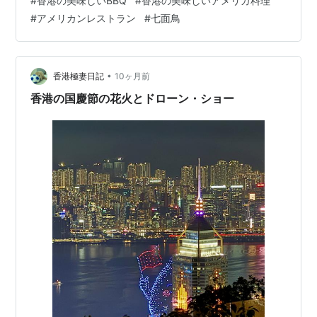
#
香港の美味しいBBQ
#
香港の美味しいアメリカ料理
族を連れて香港に戻ってきており、特にザ・ピーク、ミ
#
アメリカンレストラン
#
七面鳥
ッドレベル、レパルスベイなどの大きめの住宅の賃貸が
不足していると不動産関係者から聞きました。 実際、最
近では中環の街や高級レストランなどでも…
•
香港極妻日記
10ヶ月前
香港の国慶節の花火とドローン・ショー