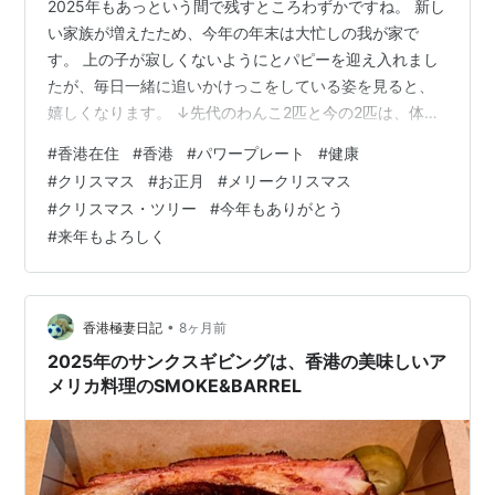
2025年もあっという間で残すところわずかですね。 新し
い家族が増えたため、今年の年末は大忙しの我が家で
す。 上の子が寂しくないようにとパピーを迎え入れまし
たが、毎日一緒に追いかけっこをしている姿を見ると、
嬉しくなります。 ↓先代のわんこ2匹と今の2匹は、体型
や性格が非常に似ていて、時折重なって胸が熱くなるこ
#
香港在住
#
香港
#
パワープレート
#
健康
とがあります。 上と下の2枚は20年ほど前の先代犬の写
#
クリスマス
#
お正月
#
メリークリスマス
真ですが、ちょっとした仕草や苦手なもの、好きなおも
#
クリスマス・ツリー
#
今年もありがとう
ちゃに遊びのパターンまで似ているので、まるで4匹全員
#
来年もよろしく
がここに一緒にいるような気がして、心がポカポカして
きます。 先代のワンコたちにもっとしてあげたかったこ
とを、今は毎日たくさん行っている…
•
香港極妻日記
8ヶ月前
2025年のサンクスギビングは、香港の美味しいア
メリカ料理のSMOKE&BARREL