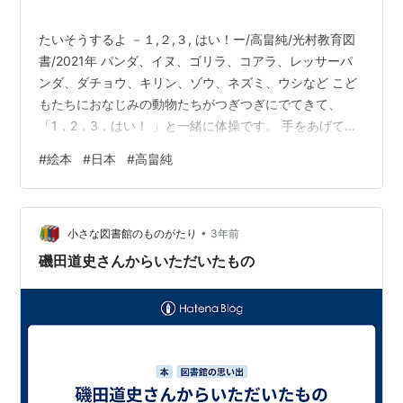
たいそうするよ －１,２,３, はい！ー/高畠純/光村教育図
書/2021年 パンダ、イヌ、ゴリラ、コアラ、レッサーパ
ンダ、ダチョウ、キリン、ゾウ、ネズミ、ウシなど こど
もたちにおなじみの動物たちがつぎつぎにでてきて、
「1，2，3，はい！ 」と一緒に体操です。 手をあげて、
おろして からだの よこを のばして のばして まげて まげ
#
絵本
#
日本
#
高畠純
て しゃがんで のびあがって －－ ここまでは なんの変哲
もないのですが ここから （前のページにもどり もうい
ちど）と、自然に体を動かしてみようというのが みそ。
•
体を動かしたくなりそうな絵本。 ゼッケン？に動物名を
小さな図書館のものがたり
3年前
英語で表示してあるのも今風。
磯田道史さんからいただいたもの