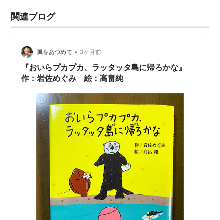
関連ブログ
•
風をあつめて
3ヶ月前
『おいらプカプカ、ラッタッタ島に帰ろかな』
作：岩佐めぐみ 絵：高畠純