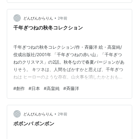
絵本を探している方におすすめの一冊です。 どうぶつし
んちょうそくてい｜あらすじ・対象年齢・見どころレビ
ュー 『どうぶつしんちょうそくてい…
•
どんぴんからりん
2年前
千年ぎつねの秋冬コレクション
千年ぎつねの秋冬コレクション/作・斉藤洋 絵・高畠純/
佼成出版社/2001年 「千年ぎつねの赤い山」「千年ぎつ
ねのクリスマス」の2話。秋冬なので春夏バージョンがあ
りそう。 キツネは、人間をばかすかと思えば、千年ぎつ
ねは ヒーローのような存在。山火事を消したかとおもえ
ば、サンタクロースは、本当にいるんだと、夢をあたえ
#
創作
#
日本
#
高畠純
#
斉藤洋
てくれる存在。 千年ぎつねは、二百年くらいいきている
二百年ぎつねや、三百年くらいいきている三百年きつね
より、けむりをださず、いろいろなものに ばけることが
•
できます。 木の葉っぱをお金にかえても、すぐに ばれて
どんぴんからりん
2年前
しまうのは、二百年ぎつねや、三百年きつねの未熟なし
ボボンバ ボンボン
わざ。千年ぎつねがやると、…