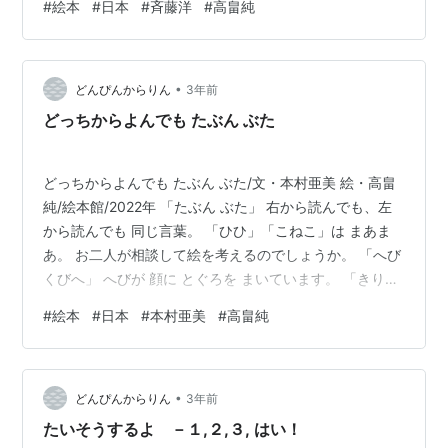
#
絵本
#
日本
#
斉藤洋
#
高畠純
がとんでくると、それにのって ユーターン ・ペガサスの
下半身がなくなる ・ペガサスの上半身と下半身を、木の
枝でつなぐ ・ペガサスのせなかから木が生えてくる など
•
など、ほらの連続。 カールおじさんが、トルコへいった
どんぴんからりん
3年前
のは、ロシアの友だちからたのまれ、ペガサスという馬
どっちからよんでも たぶん ぶた
に乗ってロシア軍…
どっちからよんでも たぶん ぶた/文・本村亜美 絵・高畠
純/絵本館/2022年 「たぶん ぶた」 右から読んでも、左
から読んでも 同じ言葉。 「ひひ」「こねこ」は まあま
あ。 お二人が相談して絵を考えるのでしょうか。 「へび
くびへ」 へびが 顔に とぐろを まいています。 「きりん
ねんりき」 きりんが ねんりきで リンゴを 落下させま
#
絵本
#
日本
#
本村亜美
#
高畠純
す。 「かもめもか」 にわとりに エサをやっているとこ
ろへ かもめが やってきました。 「しろくま くろし」 し
ろくまに タコが すみを ふきつけます。 おもわず ほー！
•
とうなる ユニークな 絵がつづきます。
どんぴんからりん
3年前
たいそうするよ －１,２,３, はい！