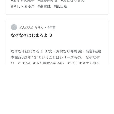
でいるのかな？ それもそのはず。となりに引っ越してき
#
きしらまゆこ
#
高畠純
#
BL出版
たのは、フクロウさんだったのです。 フクロウさんは朝
になると寝て、夜になると起きる生活。 ニワトリさんと
は真逆の生活。 ニワトリさんは、おとなりさんへ手紙を
書きました。 次の日、わたしのおうちに遊びにきてね。
•
どんぴんからりん
4年前
と。 するとフクロウさんはその手紙…
なぞなぞはじまるよ ３
なぞなぞはじまるよ ３/文・おおなり修司 絵・高畠純/絵
本館/2021年 ”３”ということはシリーズもの。 なぞなぞ
は、むずかしぎると興味がそがれ、やさしすぎても物足
りない。 この絵本は、ちいさい子には、ちょっと むずか
しいかも。 「このまちのひとは とにかく おふろずき。
このまちどこだ？」 「ちゅうもんするとき かならず ね
#
絵本
#
日本
#
なぞなぞ
#
おおなり修司
#
高畠純
だんを きいてしまう おすし、なあに？」 このあたり
は、まあまあ 「いつも みじかにある たべもの、なあ
に」 「れいにはじまり れいにおわらなければならない
•
くだもの、なあに？」 「ドレミファソラシドを ド ミフ
★KIKOがお勧めしたい絵本の世界★
5年前
ァソラシドとうたってしまうひとに おすすめのやさい、
だれのじてんしゃ ＊高畠 純