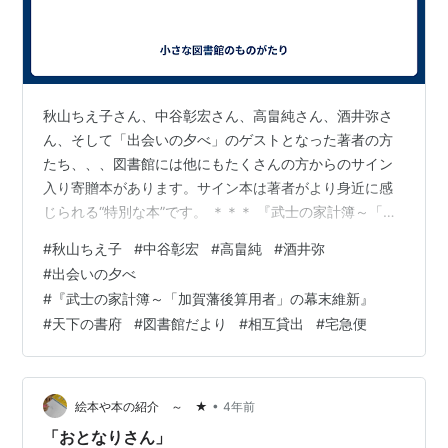
秋山ちえ子さん、中谷彰宏さん、高畠純さん、酒井弥さ
ん、そして「出会いの夕べ」のゲストとなった著者の方
たち、、、図書館には他にもたくさんの方からのサイン
入り寄贈本があります。サイン本は著者がより身近に感
じられる“特別な本”です。 ＊＊＊ 『武士の家計簿～「加
賀藩御算用者」の幕末維新』のサインは、特に懇願して
#
秋山ちえ子
#
中谷彰宏
#
高畠純
#
酒井弥
手に入れたもの。会場で購入した一冊を手に、講演会の
#
出会いの夕べ
あとで（ちょっと勇気を出しました）図書館長と歓談さ
#
『武士の家計簿～「加賀藩後算用者」の幕末維新』
れているお部屋を訪ねました。岸本館長さんが小さな図
#
天下の書府
#
図書館だより
#
相互貸出
#
宅急便
書館をとてもあたたかく紹介してくださいました。当時
33歳の磯田さんは、にっこり、しばし考えて ＝ ＝ ＝ ＝
＝ 津幡町立図書館様 天下の書府に…
•
絵本や本の紹介 ～ ★
4年前
「おとなりさん」