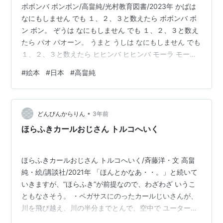
ボボンバ ボンボン/高畠純/光村教育図書/2023年 かばは
なにもしません でも １、２、３と数えたら ボボンバ ボ
ン ボン。 ぞうは なにもしません でも １、２、３と数え
たら パオ パオーン。 うまと うしは なにもしません でも
１、２、３と数えたら ヒヒンバ ヒヒンバ モーラ モーラ
モモンデ モーラ ぶたがおどり、だちょうが おどり ごり
#
絵本
#
日本
#
高畠純
らが おどり。 わには？ 三つ数えても うごきません。う
ごきません。ごりらが やっきて 三つ数えても うごきま
せん。 それでも 絵本は 裏表紙まで 見ないと わかりませ
•
んよ！ 声を出して読まないと 面白くありません。踊り最
どんぴんからりん
3年前
高、リズム最高。
ほらふきカールおじさん トルコへいく
ほらふきカールおじさん トルコへいく/斉藤洋・文 高畠
純・絵/講談社/2021年 「ほんとかなあ・・。」と続いて
いきますが、”ほらふき”が前提なので、わざわざ いうこ
ともなさそう。 ・ペガサスにのったカールじいさんが、
川を飛び越え、川の半分までとんで、空中で ユーター
ン。 ・大砲のたまにのってとんでいく ・相手の大砲の弾