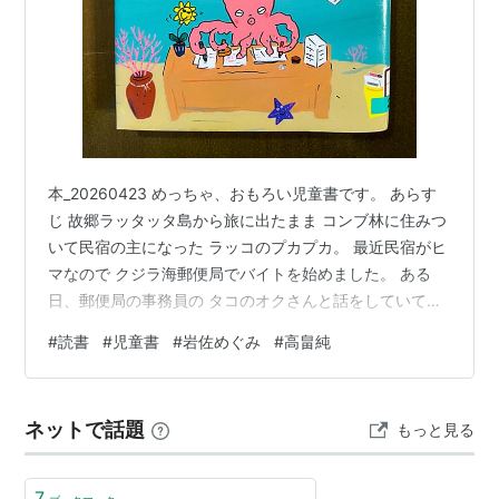
本_20260423 めっちゃ、おもろい児童書です。 あらす
じ 故郷ラッタッタ島から旅に出たまま コンブ林に住みつ
いて民宿の主になった ラッコのプカプカ。 最近民宿がヒ
マなので クジラ海郵便局でバイトを始めました。 ある
日、郵便局の事務員の タコのオクさんと話をしていて、
ラッタッタ島に帰るように説得されたプカプカは とりあ
#
読書
#
児童書
#
岩佐めぐみ
#
高畠純
えず両親に手紙を書くことにしました。 この本のいいと
ころは、 誰よりもまず作者が楽しんでいるところです。
タコの事務員さんの本名が「オク・トーパス」さんで、
ネットで話題
もっと見る
奥さんの名前が「た子」。 このおふざけにはキューピー
ちゃん、 腹を抱えて笑い転げました。 でも、決して悪ふ
ざけに走っ…
7