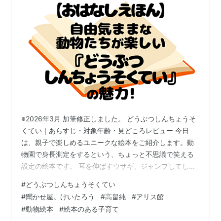
※2026年3月 加筆修正しました。 どうぶつしんちょうそ
くてい｜あらすじ・対象年齢・見どころレビュー 今日
は、親子で楽しめるユニークな絵本をご紹介します。動
物園で身長測定をするという、ちょっと不思議で笑える
設定の絵本です。 耳を伸ばすウサギ、ジャンプしてしま
うカンガルー、積み重なるワニ、そしてどうやって測る
#
どうぶつしんちょうそくてい
のか気になるコウモリ…。 読み聞かせのプロが生み出し
#
聞かせ屋。けいたろう
#
高畠純
#
アリス館
た物語に、ゆるくてカラフルでポップな絵が合わさり、
#
動物絵本
#
絵本のある子育て
ページをめくるたびに笑いが生まれます。 親子で笑える