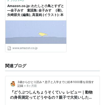
ブックマーク
Amazon.co.jp: わたしと小鳥とすずと
―金子みすゞ童謡集: 金子みすゞ (著),
矢崎節夫 (編集), 高畠純 (イラスト): 本
www.amazon.co.jp
関連ブログ
3歳からひとり読み＊息子と入学までに絵本1000冊を目指す
•
記録
8ヶ月前
『どうぶつしんちょうそくてい』レビュー｜動物
の身長測定ってどうやるの？親子で大笑いした絵
本