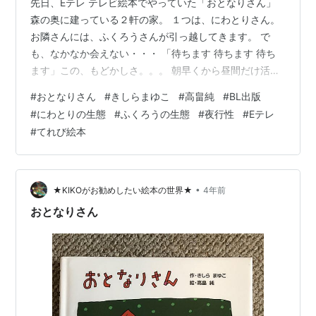
先日、Eテレ テレビ絵本でやっていた「おとなりさん」
森の奥に建っている２軒の家。 １つは、にわとりさん。
お隣さんには、ふくろうさんが引っ越してきます。 で
も、なかなか会えない・・・ 「待ちます 待ちます 待ち
ます」この、もどかしさ。。。 朝早くから昼間だけ活動
するにわとりさんと、夜行性のふくろうさん。 タイミン
#
おとなりさん
#
きしらまゆこ
#
高畠純
#
BL出版
グが合わないのがもどかしい。 ある時、２人のぎりぎり
#
にわとりの生態
#
ふくろうの生態
#
夜行性
#
Eテレ
をすり合わせて、ようやく！会えた。 感動☆ 【楽しいポ
#
てれび絵本
イント♪】 ※ ５歳：昼間と夜とぎゃくにおきちゃうから、
なかなかあえないんだね。 「まちます まちます まちま
す」のところが、おもしろい！ ※１２歳：二匹とも全く
悪くないのに希望が…
•
★KIKOがお勧めしたい絵本の世界★
4年前
おとなりさん