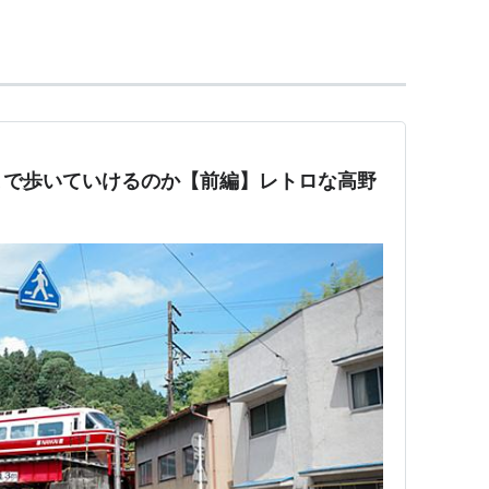
←「〈
高野下駅
〉」→〈
九度山駅
〉…〈
橋本駅
〉…
て表記
。
場合は〈〉で囲んで表示
。
まで歩いていけるのか【前編】レトロな高野