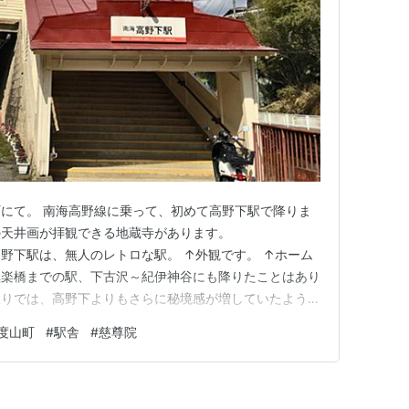
にて。 南海高野線に乗って、初めて高野下駅で降りま
の天井画が拝観できる地蔵寺があります。
og.com 高野下駅は、無人のレトロな駅。 ↑外観です。 ↑ホーム
極楽橋までの駅、下古沢～紀伊神谷にも降りたことはあり
限りでは、高野下よりもさらに秘境感が増していたような
なんと、駅舎をリノベーションしたホテルにもなっている
度山町
#
駅舎
#
慈尊院
、面白ーい！ 改札前、駅構内に2つの扉があります。それ
って！ ↑…