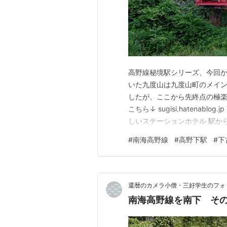
高野線秘境駅シリーズ、今回
いた九度山は九度山町のメイ
したが、ここから先終点の極楽
こちら↓ sugisi.hatena
しいステーションホテル 駅か
線秘境駅その５…下古沢駅 古
#
南海高野線
#
高野下駅
#
下
ています 高野線秘境駅その６…
乗降客数…６８人 大…
還暦のカメラ小僧・三好学生のフォト
南海高野線を南下 その