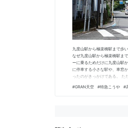
九度山駅から極楽橋駅まで歩い
なぜ九度山駅から極楽橋駅まで
ーに乗るためだけに九度山駅
に停車する小さな駅や、車窓
ったのがきっかけである。 た
くなり、私の体力が心配である
#
GRAN天空
#
特急こうや
#
合いいただければと思う。 九
ら高野下駅編 目指せ極楽橋駅