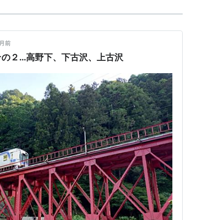
ヶ月前
その２…高野下、下古沢、上古沢