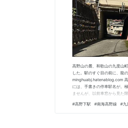
高野山の麓、和歌山の九度山町
した。駅のすぐ目の前に、龍
minghuabj.hatenabl
には、手書きの停車駅名が。
ませんが、以前車窓から見た
😅 ところでこの高野下駅、
#
高野下駅
#
南海高野線
#
九
のです👀駅に泊まれるなんて
がまさに、客室のドアなんです