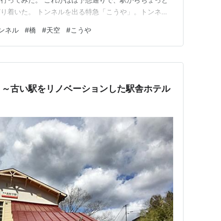
り着いた。 トンネルを出る特急「こうや」。トンネル
自体が目立たず、駅のホームから撮った方がよかったよう
ンネル
#
橋
#
天空
#
こうや
駅から先で単線となる。高野下駅は上下の電車がすれ違
っていると、特急「こうや」…
り～古い駅をリノベーションした駅舎ホテル