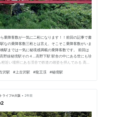
から乗降客数が一気に二桁になります！！前回の記事で書
ン駅なの乗降客数三桁とは言え、そこそこ乗降客数がいま
橋駅までは一気に秘境感満載の乗降客数です。 前回は
blog.jp 高野線秘境駅その４…高野下駅 駅舎の中にある世にも珍
ら程近い場所にある渓谷で鉄道の雄姿を拝んでみる 高野
沢の集落も歩いてみると何気に面白いスポットが点在し
古沢駅
#
上古沢駅
#
龍王渓
#
秘境駅
上古沢駅 高野線秘境駅その４…高野下駅 高野下駅 一日
•
ライフin大阪
2年前
2