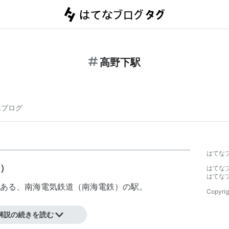
高野下駅
連ブログ
はてな
線）
はてな
はてな
ある、
南海電気鉄道
（
南海電鉄
）の駅。
Copyrig
駅停車が停車》
解説の続きを読む