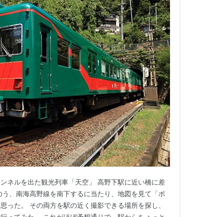
ンネルを出た観光列車「天空」 高野下駅に近い橋に差
のう、南海高野線を南下するに当たり、地図を見て「ポ
思った。 その両方を駅の近く撮影できる場所を探し、
行ってみた。 これがほぼ予想通りで、駅からちょっと