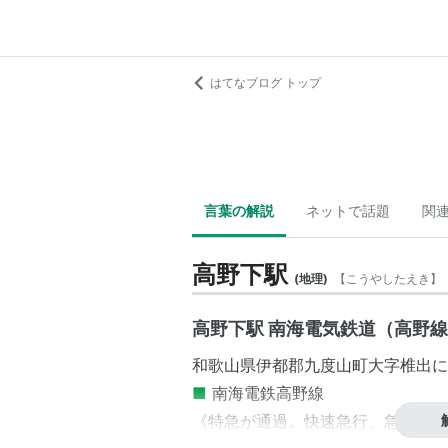
はてなブログ トップ
言葉の解説
ネットで話題
関
高野下駅
(
地理
)
【
こうやしたえき
】
高野下駅 南海電気鉄道（高野
和歌山県
伊都郡
九度山町
大字
椎出
に
■
南海電鉄
高野線
《特急が通過。快速急行、急行、各