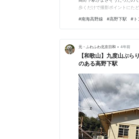
歩くだけで撮影ポイントにたど
の近くで狙ったが、トンネル
#
南海高野線
#
高野下駅
#
ト
な気がする 南海高野線は橋本
う駅になっている。橋の脇で待
•
元・ふわふわ北京日和
4年前
【和歌山】九度山ぶら
のある高野下駅