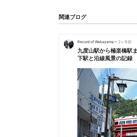
（〈
高野山駅
〉―）
・〈
極楽橋駅
〉…〈
下古沢駅
〉
関連ブログ
〈
難波駅
〉
地図上の南を左・北を右にし
•
Record of Wakayama
2ヶ月前
駅つきキーワード
が
存在する
九度山駅から極楽橋駅
下駅と沿線風景の記録
○
リスト
：
駅キーワード
○
リスト
：
駅つきキーワード