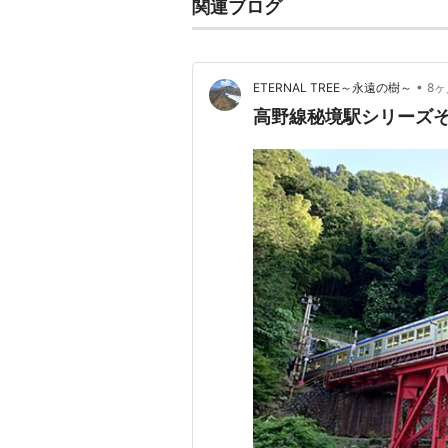
関連ブログ
•
ETERNAL TREE～永遠の樹～
8
高野線秘境駅シリーズ