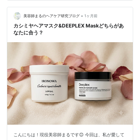
プー ダメージケア うねり 広がり ごわつき 髪質改善 なめ
らか泡 柔らかい髪 ボンディングケア シアーネロリ ジャ
ス…
•
美容師まるのヘアケア研究ブログ
1ヶ月前
カシミヤヘアマスク&DEEPLEX Maskどちらがあ
なたに合う？
こんにちは！現役美容師まるです😊 ​今回は、私が愛して