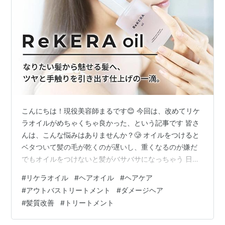
こんにちは！現役美容師まるです😊 今回は、改めてリケ
ラオイルがめちゃくちゃ良かった、という記事です 皆さ
んは、こんな悩みはありませんか？🥲 ​オイルをつけると
ベタついて髪の毛が乾くのが遅いし、重くなるのが嫌だ ​
でもオイルをつけないと髪がバサバサになっちゃう ​日々
のサロンワークやお客様とのカウンセリングの中でも、
#
リケラオイル
#
ヘアオイル
#
ヘアケア
このようなお悩みを本当によく耳にします。 今回は、現
#
アウトバストリートメント
#
ダメージヘア
役美容師の私が生理学的な視点や成分の裏取りをもと
#
髪質改善
#
トリートメント
に、その真相と正しいケア方法を分かりやすく解説して
いきますね😊 ​1. なぜオイルをつけると重くなるの？リケ