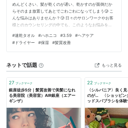
めんどくさい、髪が乾くのが遅い、乾かすのが面倒だか
らそのまま放置してあとでごわごわになってしまう🥲 こ
んな悩みはありませんか？🥲 ​日々のサロンワークやお客
様とのカウンセリングの中でも、このようなお悩みを本
当によく耳にします。 前回の記事に引き続き、早くドラ
#
速乾タオル
#
ハホニコ
#
3.59
#
ヘアケア
イヤーを終わらせるアイテムです😊 今回は、現役美容師
#
ドライヤー
#
保湿
#
髪質改善
の私がタオルの構造や髪の摩擦に関する視点をもとに、
毎日のドライヤー作業が劇的に楽になるおすすめの速乾
タオルとその正しい活用法を分かりやすく解説していき
ネットで話題
もっと見る
ますね😊 ​1. 毎日のドライヤー問題！髪を早く乾かす救世
主「速乾タオル」 ​ロングヘ…
27
22
ブックマーク
ブックマーク
銀座徒歩5分｜髪質改善で美髪になれ
〈シルバニア〉良く見
る美容院（美容室）AIR銀座（エアー
のが… 〈ショッピン
ギンザ）
ッドスパブラシを体験✨
sylvaniantedukur