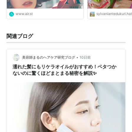
www.air.st
sylvaniantedukuri.h
関連ブログ
•
美容師まるのヘアケア研究ブログ
10日前
​濡れた髪にもリケラオイルがおすすめ！ベタつか
ないのに驚くほどまとまる秘密を解説✨