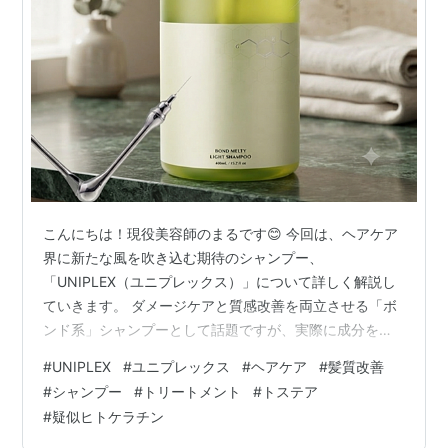
こんにちは！現役美容師のまるです😊 ​今回は、ヘアケア
界に新たな風を吹き込む期待のシャンプー、
「UNIPLEX（ユニプレックス）」について詳しく解説し
ていきます。 ​ダメージケアと質感改善を両立させる「ボ
ンド系」シャンプーとして話題ですが、実際に成分を見
ると、髪の悩みが深い方こそ試してほしい、非常に完成
#
UNIPLEX
#
ユニプレックス
#
ヘアケア
#
髪質改善
度の高い一本だと感じました。 🌟今回の商品はこちら🌟
#
シャンプー
#
トリートメント
#
トステア
【 UNIPLEX ユニプレックス ボンド メルティライト シャ
#
疑似ヒトケラチン
ンプー トリートメント セット 】 世界初 質感改善 シャン