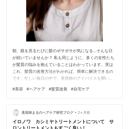
朝、鏡を見るたびに髪のボサボサが気になる…そんな日
が続いていませんか？ 私も同じように、多くの女性たち
が髪質の悩みを抱えていることはわかっています。実は
これ、髪質の改善方法がわかれば、簡単に解決できるの
です。忙しい毎日の中で、美容師のアドバイスを聞いて
みたいと思っても、時間がないという方も多いと思いま
#
美容
#
ヘアケア
#
髪質改善
#
自宅ケア
す。そこで、この記事では自宅でできる髪質改善方法に
ついて話していきます。この記事でわかることは、髪質
改善の基本がわかる自宅ケアのポイントがわかる美容師
•
が推奨する方法がわかる簡単な変更で実現する髪質改善
美容師まるのヘアケア研究ブログ
2ヶ月前
がわかる です。難しいことは何もないので、ぜひ最後ま
イロノワ カシミヤトリートメントについて サ
で読んでみてください。 髪質で悩むのは、あなた…
ロントリートメントもすごく良い！