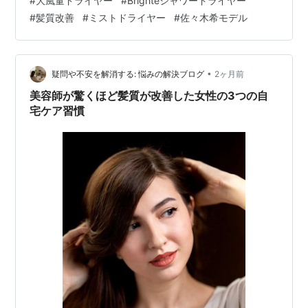
#
大風量ドライヤー
#
Brighteシャワードライヤー
の、 全部このドライヤーのおかげ。 ミストで潤って、
#
髪質改善
#
ミストドライヤー
#
佐々木希モデル
大風量で速乾して、 髪が“アイドル仕様”になる。 新色
ICEBLUE は透明感の塊。 持ってるだけで「可愛い子の部
屋」になるの、ずるいよね。 でもね、愛琉は知ってる。
可愛いは武器。 髪は鎧。 そしてこのドラ…
•
疑問や不安を解消する: 悩みの解決ブログ
2ヶ月前
美容師が驚くほど髪質が改善した女性の3つの自
宅ケア習慣