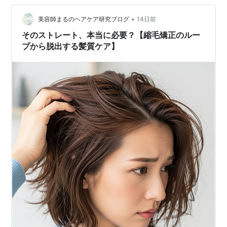
ラオイルがサラサラな理由 ​一般的なヘアオイルで髪が重
くなったり乾きにくくな…
•
美容師まるのヘアケア研究ブログ
14日前
​そのストレート、本当に必要？【縮毛矯正のルー
プから脱出する髪質ケア】