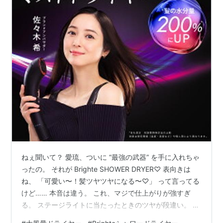
ねぇ聞いて？ 愛琉、ついに “最強の武器” を手に入れちゃ
ったの。 それが Brighte SHOWER DRYER♡ 表向きは
ね、 「可愛い〜！髪ツヤツヤになる〜♡」 って言ってる
けど…… 本音は違う。 これ、マジで仕上がりが強すぎ
る。 ステージライトに当たったときのツヤが段違い。 フ
ァンが「今日の愛琉、いつもより可愛い！」って騒ぐ