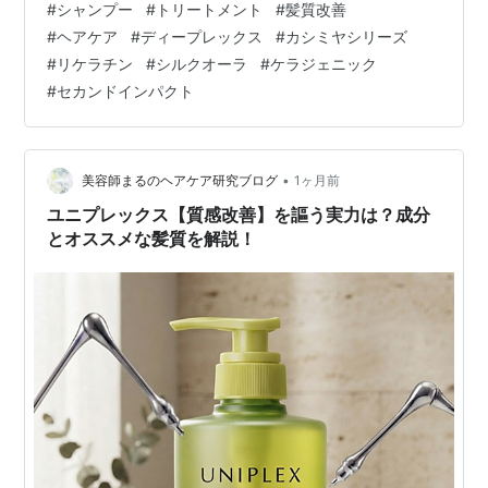
#
シャンプー
#
トリートメント
#
髪質改善
がどちらの仕上がりを求めているかを知る必要がありま
#
ヘアケア
#
ディープレックス
#
カシミヤシリーズ
す。 今回は、その仕組みと失敗しないための知識を分か
#
リケラチン
#
シルクオーラ
#
ケラジェニック
りやすくお伝えしますね。 ​髪質改善の2大メニュー ​まず
#
セカンドインパクト
は、髪質改善縮毛矯正についてお話しします。 この施術
のメリットは、アルカリ性の薬剤を使った施術を伴うた
め、癖をしっかり伸ばして効果が長持…
•
美容師まるのヘアケア研究ブログ
1ヶ月前
ユニプレックス【質感改善】を謳う実力は？成分
とオススメな髪質を解説！