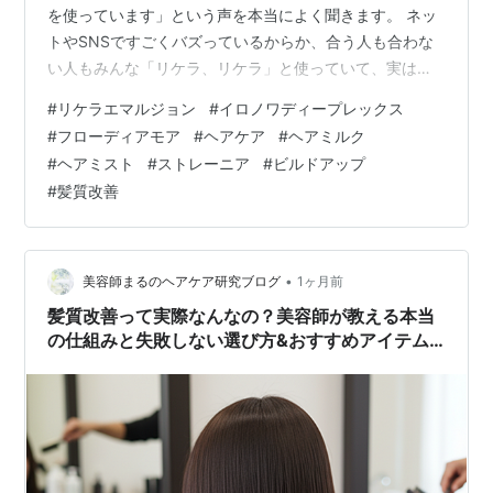
を使っています」という声を本当によく聞きます。 ネッ
トやSNSですごくバズっているからか、合う人も合わな
い人もみんな「リケラ、リケラ」と使っていて、実は本
当に必要のない髪質の人まで有り難がって使っている印
#
リケラエマルジョン
#
イロノワディープレックス
象があります。 リケラエマルジョンは確かに素晴らしい
#
フローディアモア
#
ヘアケア
#
ヘアミルク
商品ですが、万能の神様というわけではありません。 今
#
ヘアミスト
#
ストレーニア
#
ビルドアップ
回は、リケラエマルジョンが本当に合う人や合わない人
#
髪質改善
の特徴、他にどんな優秀なミルクがあるのか、はたまた
ミルクじゃなくてもいいのかといったお話を詳しくして
いきますね。 ​1. リケラエマルジョ…
•
美容師まるのヘアケア研究ブログ
1ヶ月前
髪質改善って実際なんなの？美容師が教える本当
の仕組みと失敗しない選び方&おすすめアイテム
紹介