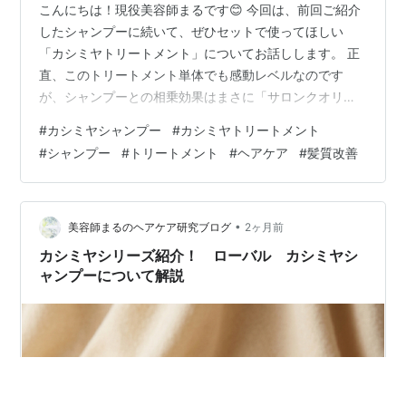
こんにちは！現役美容師まるです😊 ​今回は、前回ご紹介
したシャンプーに続いて、ぜひセットで使ってほしい
「カシミヤトリートメント」についてお話しします。 ​正
直、このトリートメント単体でも感動レベルなのです
が、シャンプーとの相乗効果はまさに「サロンクオリテ
ィ」。シャンプーでカシミヤケラチンを補い、トリート
#
カシミヤシャンプー
#
カシミヤトリートメント
メントでさらに贅沢な質感を重ねることで、髪がまるで
#
シャンプー
#
トリートメント
#
ヘアケア
#
髪質改善
「ちゅるちゅる」で「ふわふわ」な、理想の柔らかさに
仕上がるんです😊 🌟今回の商品はこちら🌟 イロノワ カ
シミヤシャンプー 500ml トリートメント500g セット
IRONOWA カシミヤ ダメージケア アミノ酸 修復 髪質改
•
美容師まるのヘアケア研究ブログ
2ヶ月前
善 ツヤ 美容室 …
カシミヤシリーズ紹介！ ローバル カシミヤシ
ャンプーについて解説