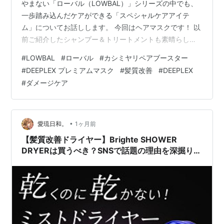
やまない「ローバル（LOWBAL）」シリーズの中でも、
一歩踏み込んだケアができる「スペシャルケアアイテ
ム」についてお話しします。 今回はヘアマスクです！ ​以
前ご紹介したシャンプー＆トリートメントも素晴らしい
ですが、さらに髪質を極めたいなら、今回紹介する「カ
#
LOWBAL
#
ローバル
#
カシミヤリペアブースター
シミヤリペアブースター」と「DEEPLEX プレミアムマス
#
DEEPLEX プレミアムマスク
#
髪質改善
#
DEEPLEX
ク」が欠かせません。 ただ、これらのアイテム、実は
#
ダメージケア
「使い方」にちょっとしたコツがあるんです。 ​私自身、
最初は知らずに「シャンプー→マスク」だけで終わらせ
てしまい、「あれ？なんかイマイチかも？」と悩んだ時
期がありました。 これはロ…
•
愛琉日和。
1ヶ月前
【髪質改善ドライヤー】Brighte SHOWER
DRYERは買うべき？SNSで話題の理由を深掘りレ
ビュー