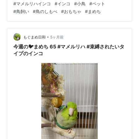
#
マメルリハインコ
#
インコ
#
小鳥
#
ペット
かったんかな。 それにしても凄い場所におるな。 おもち
#
鳥飼い
#
鳥のしもべ
#
おもちゃ
#
まめち
ゃが良い具合にあたってフィットしてるのが良いんか
な。 ニギコロとかは絶対にさせてくれんけど… 自分から
おもちゃに包まれるのは好きな模様。 口ばしの硬さは、
もう熟知してるから… もうちょっと触らしてくれてもえ
•
もぐまめ日和
5ヶ月前
えんやんで…(´・ω・｀) ラ…
今週の🐦まめち 65 #マメルリハ #束縛されたいタ
イプのインコ