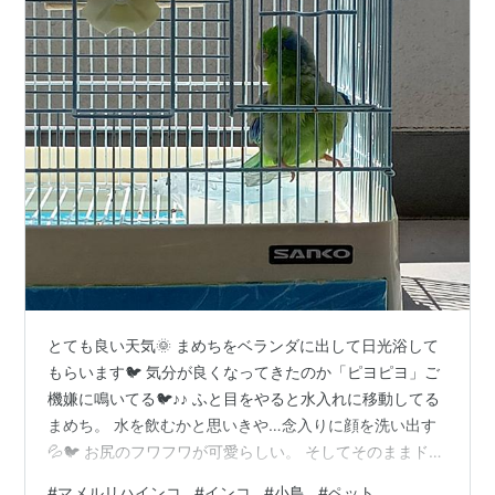
とても良い天気🌞 まめちをベランダに出して日光浴して
もらいます🐦 気分が良くなってきたのか「ピヨピヨ」ご
機嫌に鳴いてる🐦♪♪ ふと目をやると水入れに移動してる
まめち。 水を飲むかと思いきや…念入りに顔を洗い出す
💦🐦 お尻のフワフワが可愛らしい。 そしてそのままドボ
ン。 気持ちよさそうに水に浸かってる。 お風呂でリラッ
#
マメルリハインコ
#
インコ
#
小鳥
#
ペット