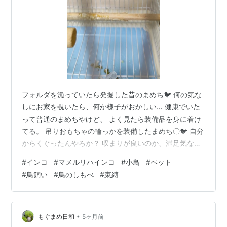
フォルダを漁っていたら発掘した昔のまめち🐦 何の気な
しにお家を覗いたら、何か様子がおかしい… 健康でいた
って普通のまめちやけど、 よく見たら装備品を身に着け
てる。 吊りおもちゃの輪っかを装備したまめち〇🐦 自分
からくぐったんやろか？ 収まりが良いのか、満足気な表
情。 輪っかの締め付け具合が落ち着くんか？ 悪いことし
#
インコ
#
マメルリハインコ
#
小鳥
#
ペット
たから自分から捕まったのか。 それとも束縛されたいタ
#
鳥飼い
#
鳥のしもべ
#
束縛
イプなのか。 嫁への執着はすごいから、どっちかと言う
と束縛するタイプやと思うけどね… 化粧まわしをつけた
お相撲さんにも見える。 時折変な仕草を見せてくれる、
まめちでした🐦 ランキング参加中【公式】2024年開設ブ
•
もぐまめ日和
5ヶ月前