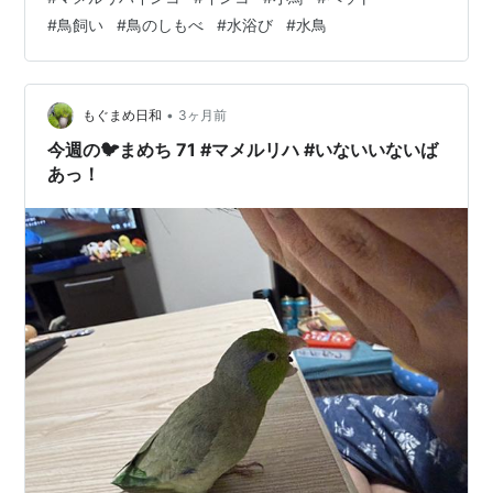
クスしてるよう。 水浴び専用のおもちゃはあるけど、怖
#
鳥飼い
#
鳥のしもべ
#
水浴び
#
水鳥
がって近づかん… 長年愛用してる、この水入れじゃない
とアカンらしい🐦 水から出て羽伸ばし。 めっちゃ満足気
で良い顔してる。気持ちよかったか？ ランキング参加中
【公式】2024年開設ブログ ランキング参加中動物の写真
•
もぐまめ日和
3ヶ月前
ランキング参加…
今週の🐦まめち 71 #マメルリハ #いないいないば
あっ！