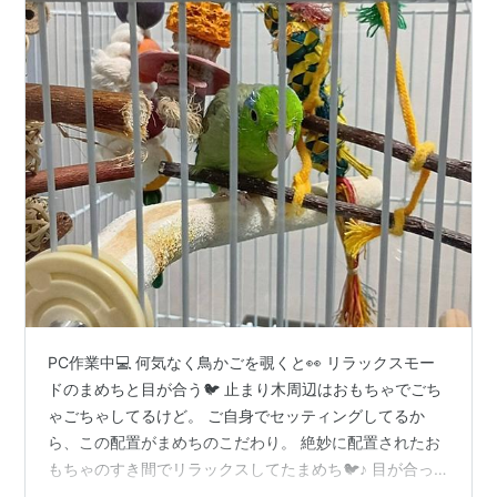
PC作業中💻 何気なく鳥かごを覗くと👀 リラックスモー
ドのまめちと目が合う🐦 止まり木周辺はおもちゃでごち
ゃごちゃしてるけど。 ご自身でセッティングしてるか
ら、この配置がまめちのこだわり。 絶妙に配置されたお
もちゃのすき間でリラックスしてたまめち🐦♪ 目が合っ
た瞬間に眼を飛ばしてくるあたり、あんま見られたくな