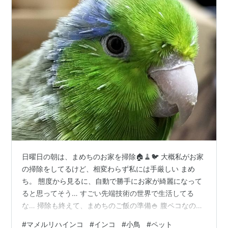
日曜日の朝は、まめちのお家を掃除🏠🧹🐦 大概私がお家
の掃除をしてるけど、相変わらず私には手厳しい まめ
ち。 態度から見るに、自動で勝手にお家が綺麗になって
ると思ってそう… すごい先端技術の世界で生活してる
な… 掃除も終えて、まめちのご飯の準備🍚 腹ペコなの
か、待ちきれん様子のまめち🐦 ぶら下がって、今日の献
#
マメルリハインコ
#
インコ
#
小鳥
#
ペット