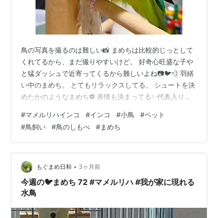
鳥の写真を撮るのは難しい📸 まめちは比較的じっとして
くれてるから、まだ撮りやすいけど。 好奇心旺盛な子や
と猛ダッシュで近寄ってくるから難しいよね📷🐦💨 羽繕
い中のまめち。 とてもリラックスしてる。 シュートを決
めたかのようなまめち⚽ 表情も決まってる✨代表入りで
きんかったのが残念やな。 あんまりカメラに現を抜かし
#
マメルリハインコ
#
インコ
#
小鳥
#
ペット
てると、しっかりかじられる…💥🐦 邪魔してごめんやけ
#
鳥飼い
#
鳥のしもべ
#
まめち
ど…もうちょい優しくしてくれてもええねんで。 ランキ
ング参加中【公式】2024年開設ブログ ランキング参加中
動物の写真 ランキング参加中ペット ランキング参加中鳥
が好きな人たち ランキング参加中小鳥のブログ
•
もぐまめ日和
3ヶ月前
今週の🐦まめち 72 #マメルリハ #我が家に現れる
水鳥