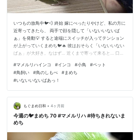
いつもの放鳥中🐦💨 終始 嫁にべったりやけど、私の方に
近寄ってきたら、 両手で顔を隠して「いないいないば
ぁ」を発動💡 すると途端にスイッチが入ってテンション
が上がっていくまめち🐦🔥 彼はおそらく「いないいない
ばぁ」が大好き。なはず… 近くまで寄って来ると… 口ば
しをお見舞いされる💥 嵐が去ったと思いきや… 口ばしを
#
マメルリハインコ
#
インコ
#
小鳥
#
ペット
お見舞いされる💥 気に入ってるのか気に入らんのか、ち
#
鳥飼い
#
鳥のしもべ
#
まめち
ょっとわからんけど… 間違いなくテンション上がってる
#
いないいないばあっ！
から、きっと楽しんでくれてるに違いない。と思いた
い… 離れていても油断してると… 口ばし全開で猛進して
くる✋🐦💨 あまりの素早さに、結構ビビる。怖いぞまめ
ち。 加減はしてくれてるけ…
•
もぐまめ日和
4ヶ月前
今週の🐦まめち 70 #マメルリハ #待ちきれないま
めち