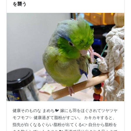
を襲う
健康そのものな まめち🐦 嫁にも羽をほぐされてツヤツヤ
モフモフ✨ 健康過ぎて脂粉がすごい。 カキカキすると、
指先が白くなるぐらい脂粉が出てくる👉 自分から脂粉を