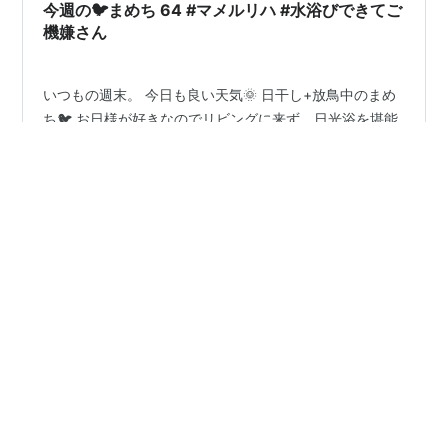
ログ ランキング参加…
今週の🐦まめち 64 #マメルリハ #水浴びできてご
機嫌さん
いつもの週末。 今日も良い天気🌞 日干し+放鳥中のまめ
ち🐦 お日様が好きなのでリビングに来ず、日光浴を堪能
してます🐦🌞 コップ一杯に水を入れて持ってきた嫁。 何