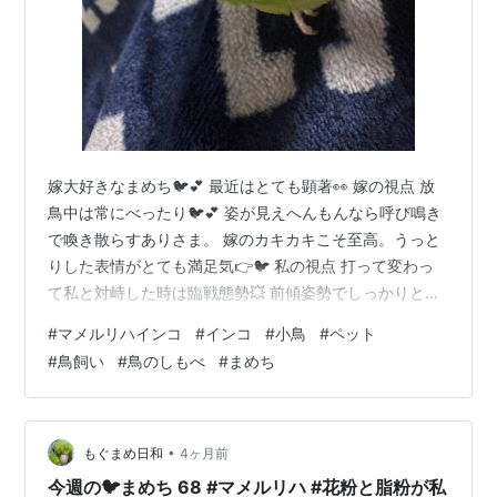
嫁大好きなまめち🐦💕 最近はとても顕著👀 嫁の視点 放
鳥中は常にべったり🐦💕 姿が見えへんもんなら呼び鳴き
で喚き散らすありさま。 嫁のカキカキこそ至高。うっと
りした表情がとても満足気👉🐦 私の視点 打って変わっ
て私と対峙した時は臨戦態勢💥 前傾姿勢でしっかりと睨
みつけてきます。 目線を外したまめちにコミュニケーシ
#
マメルリハインコ
#
インコ
#
小鳥
#
ペット
ョンを図ろうとすると…🐦…👈 気配を察知されて… 高速
#
鳥飼い
#
鳥のしもべ
#
まめち
の口ばし攻撃👉💥🐦 カメラでも捉えきれんし📸手加減し
てくれてるとは言え地味に痛い… そんな邪険にしやんで
もええねんで…(´・ω・｀) ランキング参加中【公式】
2024年開設ブログ ランキング参加中動物の写真 ランキ
•
もぐまめ日和
4ヶ月前
ング参加中ペット …
今週の🐦まめち 68 #マメルリハ #花粉と脂粉が私