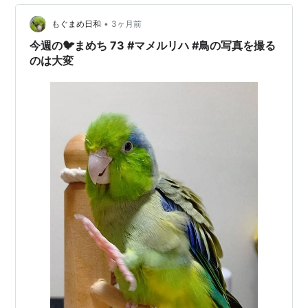
•
もぐまめ日和
3ヶ月前
今週の🐦まめち 73 #マメルリハ #鳥の写真を撮る
のは大変