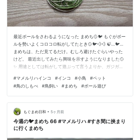
最近ボールをさわるようになった まめち🥎🐦 もぐがボー
ルを勢いよくコロコロ転がしてたとき🥎🐦💨💨 🍃…🐦…
まめちは、ただ見てるだけ。むしろ避けたぐらいやった
けど。 最近出してみたら興味を示すようになりました🥎
✨ 用途としては転がして遊ぶって言うよりか、ガジガジ
かじってる。 ただ黙々とガジガジかじってます。 時折、
#
マメルリハインコ
#
インコ
#
小鳥
#
ペット
勢いよく噛り付いたのか？ 中の鈴がなるほど強くかじっ
#
鳥のしもべ
#
鳥飼い
#
まめち
#
ボール遊び
てるときもあったり。 うちの鳥たちはボールの扱いが悪
いな… プチプチと音が変わったな？と思えば、 ボールの
紐を1本1本丁寧に解こうとしてる。 変なところで職人気
質を発揮してるまめち🐦✨ もぐの時もそうやったけど…
•
もぐまめ日和
5ヶ月前
まめちになっても、我…
今週の🐦まめち 66 #マメルリハ #すき間に挟まり
に行くまめち