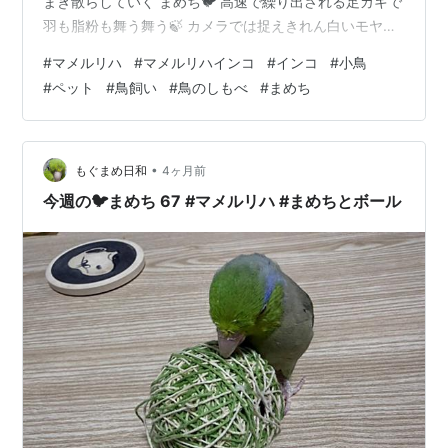
まき散らしていく まめち🐦 高速で繰り出される足カキで
羽も脂粉も舞う舞う🍃 カメラでは捉えきれん白いモヤモ
ヤがすごいんよ… これには空気清浄機もハウスダストを
#
マメルリハ
#
マメルリハインコ
#
インコ
#
小鳥
検知🚨 フル稼働で吸い込んでくれてるけど、時すでに遅
#
ペット
#
鳥飼い
#
鳥のしもべ
#
まめち
し… 私も敏感に察知してくしゃみが止まらん…👃 外は花
粉が舞い🌼家では脂粉が舞う我が家でした🏠 ランキング
参加中【公式】2024年開設ブログ ランキング参加中動物
の写真 ランキング参加中ペット ランキング参加中鳥が好
•
もぐまめ日和
4ヶ月前
きな人たち ラ…
今週の🐦まめち 67 #マメルリハ #まめちとボール