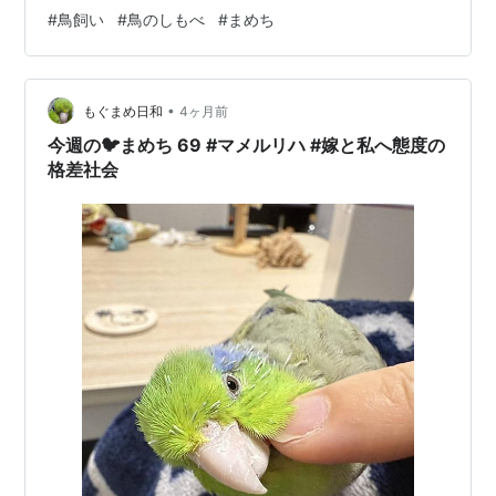
立をチェック🍚👀✨いつもと一緒やで… 調理場に降り立
#
鳥飼い
#
鳥のしもべ
#
まめち
って、現場指導。 なんか、文句言われてるようで辛いも
んがある… 早く食べたいのはわかるけど。急かさんと、
もうちょい待っておくれ。 ランキング参加中【公式】
2024年開設ブログ ランキング参加中動物の写真 ランキ
•
もぐまめ日和
4ヶ月前
ング参加中ペット ランキング参…
今週の🐦まめち 69 #マメルリハ #嫁と私へ態度の
格差社会