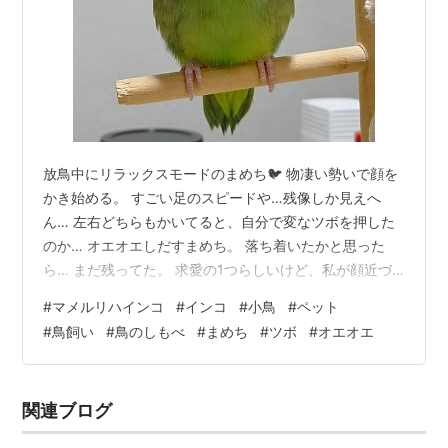
放鳥中にリラックスモードのまめち🐦 物凄い勢いで顔を
かき始める。 すごい足のスピードや…残像しか見えへ
ん… 左右どちらもかいてると、自分で変なツボを押した
のか… オエオエしだすまめち。 落ち着いたかと思った
ら… まだ残ってた。 求愛の1つらしいけど、私が顔近づ
けたら止まるのは、あからさまやから止めてもらえるか
#
マメルリハインコ
#
インコ
#
小鳥
#
ペット
な？ その後もリラックスしてたまめちは🐦✨ 今日も元気
#
鳥飼い
#
鳥のしもべ
#
まめち
#
ツボ
#
オエオエ
💪🐦 ランキング参加中【公式】2024年開設ブログ ラン
キング参加中動物の写真 ランキング参加中ペット ランキ
ング参加中鳥が好きな人たち ランキング参加中小鳥のブ
関連ブログ
ログ