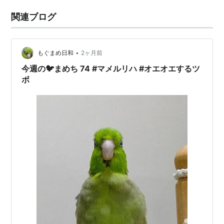
関連ブログ
•
もぐまめ日和
2ヶ月前
今週の🐦まめち 74 #マメルリハ #オエオエするツ
ボ