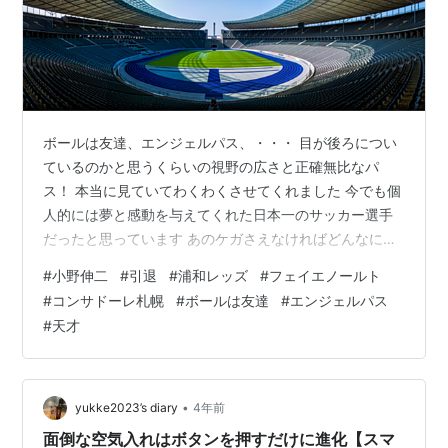
ボールは友達、エンジェルパス、・・・ 目が後ろについ
ているのかと思うくらいの視野の広さと正確無比なパ
ス！ 本当に見ていてわくわくさせてくれました 今でも個
人的には夢と感動を与えてくれた日本一のサッカー選手
だったと思っています あのケガさえなければどんなにす
ごい選手になっていたんだろうとも思ってしまいます 背
#
小野伸二
#
引退
#
浦和レッズ
#
フェイエノールト
番号と同じ年の誕生日に引退ですか。。。 次のステージ
#
コンサドーレ札幌
#
ボールは友達
#
エンジェルパス
でもみんなへ夢を見せてくれることを期待したいです 本
#
天才
当に長い間お疲れさまでした！
•
yukke2023’s diary
4年前
面倒な空気入れはボタンを押すだけに進化【スマ