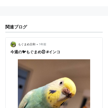
関連ブログ
•
もぐまめ日和
1年前
今週の🐦もぐまめ㉒ #インコ