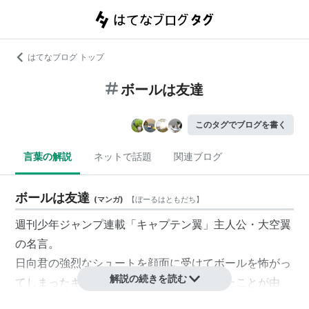
はてなブログ トップ
ボールは友達
このタグでブログを書く
言葉の解説
ネットで話題
関連ブログ
ボールは友達
(
マンガ
)
【
ぼーるはともだち
】
週刊少年ジャンプ連載「キャプテン翼」主人公・大空翼
の名言。
日向君の強烈なシュートを顔面に受けてボールを怖がっ
解説の続きを読む
てしまったキーパーの森崎君に対して言ったことが由
来。