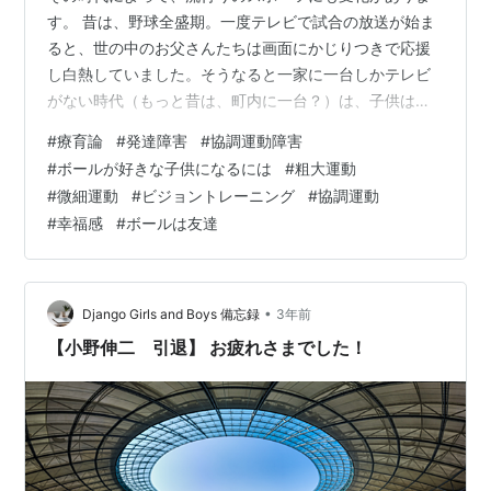
す。 昔は、野球全盛期。一度テレビで試合の放送が始ま
ると、世の中のお父さんたちは画面にかじりつきで応援
し白熱していました。そうなると一家に一台しかテレビ
がない時代（もっと昔は、町内に一台？）は、子供は自
分の見たい番組は我慢するしかありません。早く試合終
#
療育論
#
発達障害
#
協調運動障害
わらないかなぁと密かに願ったりして、辛抱強く待ちま
#
ボールが好きな子供になるには
#
粗大運動
した。 当然、男の子が生まれたら、野球をさせるぞ！と
#
微細運動
#
ビジョントレーニング
#
協調運動
小さい時から少年野球のチームに入れていたご家庭が多
#
幸福感
#
ボールは友達
かったと記憶しています。 昭和はスポーツアニメの全盛
期でもあり、野球なら巨人の星、アパッチ野球、侍ジャ
イアンツ（ご存知ですか？）は、父親が熱狂的な…
•
Django Girls and Boys 備忘録
3年前
【小野伸二 引退】 お疲れさまでした！