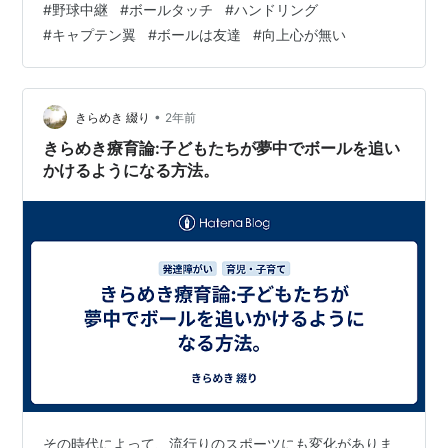
#
野球中継
#
ボールタッチ
#
ハンドリング
い。 うちでは21時は寝かせるようにしてるんで、最後ま
#
キャプテン翼
#
ボールは友達
#
向上心が無い
で見れないことも多いんです。 それでも見ようとする。
加えて、ちゃんとやることやってから、という約束でピ
アノやら中学受験に向けた問題集やらが終わってから見
せることにしてるので、中継の頭…
•
きらめき 綴り
2年前
きらめき療育論:子どもたちが夢中でボールを追い
かけるようになる方法。
その時代によって、流行りのスポーツにも変化がありま