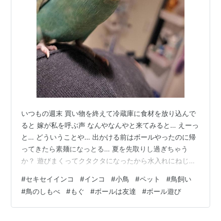
いつもの週末 買い物を終えて冷蔵庫に食材を放り込んで
ると 嫁が私を呼ぶ声 なんやなんやと来てみると… えーっ
と… どういうことや… 出かける前はボールやったのに帰
ってきたら素麺になっとる… 夏を先取りし過ぎちゃう
か？ 遊びまくってクタクタになったから水入れにねじ込
んだんか… お転婆すぎるやろ なにか問題でも？みたいな
#
セキセイインコ
#
インコ
#
小鳥
#
ペット
#
鳥飼い
感じで見られてるけどさ… 問題しかないわ！ もうちょい
#
鳥のしもべ
#
もぐ
#
ボールは友達
#
ボール遊び
お手柔らかに遊んであげてよ…🥎 ランキング参加中【公
式】2024年開設ブログランキング参加中動物の写真 ラン
キング参加中ペットランキング参加中鳥が好きな人たち