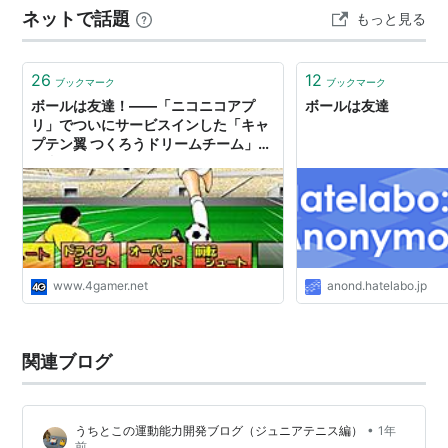
ネットで話題
もっと見る
ランキング参加中小鳥のブログ
26
12
ブックマーク
ブックマーク
ボールは友達！――「ニコニコアプ
ボールは友達
リ」でついにサービスインした「キャ
プテン翼 つくろうドリームチーム」開
発者インタビュー
www.4gamer.net
anond.hatelabo.jp
関連ブログ
•
うちとこの運動能力開発ブログ（ジュニアテニス編）
1年
前