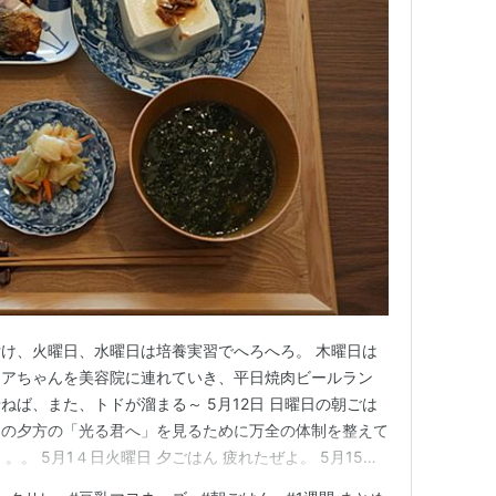
け、火曜日、水曜日は培養実習でへろへろ。 木曜日は
レアちゃんを美容院に連れていき、平日焼肉ビールラン
ねば、また、トドが溜まる～ 5月12日 日曜日の朝ごは
日の夕方の「光る君へ」を見るために万全の体制を整えて
。。 5月1４日火曜日 夕ごはん 疲れたぜよ。 5月15日
一杯ひかっけて～♬ 今週前半は忙しかったのであんまり