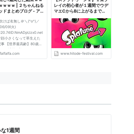
ｗｗｗｗ | ２ちゃんねる
レイの初心者が１週間でウデ
ッドまとめブログ - アル
マエCからBに上がるまでに
ルファモザイク
意識したことまとめ｜今日は
吹けば名無し＠＼(^o^)／
ヒトデ祭りだぞ！
06/09(火)
:20.74ID:NmADpUzx0.net
で顔小さくなって草生えた
事 【世界最高齢】80歳の
家、三浦雄一郎 エベレスト
falfalfa.com
www.hitode-festival.com
━ヽ( ﾟ∀ﾟ)ﾉ
Дﾟ)･;’━!!81RT なすびさん、
地思いエベレスト あと１０
断念98RT
な1週間