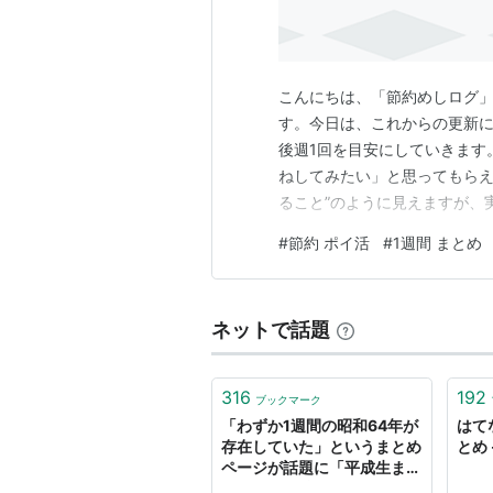
こんにちは、「節約めしログ」
す。今日は、これからの更新に
後週1回を目安にしていきます
ねしてみたい」と思ってもらえ
ること”のように見えますが、
もの。このブログでは、そん
#
節約 ポイ活
#
1週間 まとめ
てお伝えしていきます。 更新
しておいて、できるだけわかり
ネットで話題
316
192
ブックマーク
「わずか1週間の昭和64年が
はて
存在していた」というまとめ
とめ 
ページが話題に「平成生まれ
にとっては驚きなのか……」