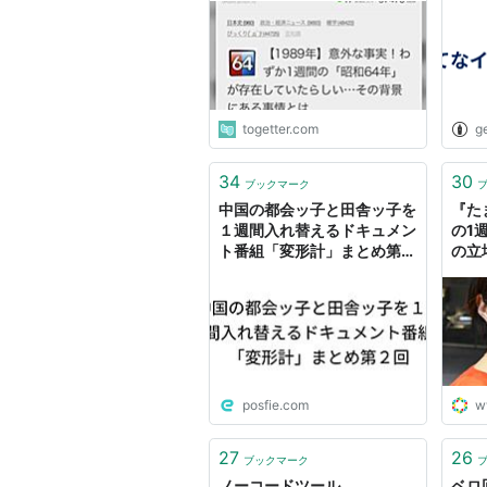
togetter.com
g
34
30
ブックマーク
中国の都会ッ子と田舎ッ子を
『た
１週間入れ替えるドキュメン
の1
ト番組「変形計」まとめ第２
の立
回
posfie.com
w
27
26
ブックマーク
ノーコードツール
ベロ