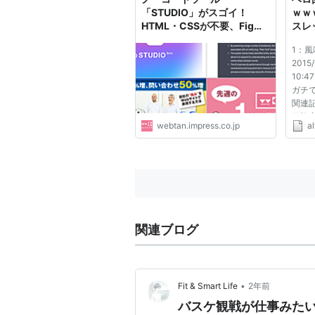
「STUDIO」がスゴイ！
ｗｗ
HTML・CSSが不要、Figma
スレ
からコピペでWebサイトが
ファ
1：風
完成【1週間まとめ】 - 9/30
2015/
～10/6のWeb担の記事まと
10:47
め | Web担当者Forum
ガチ
関連記
冒険
webtan.impress.co.jp
al
登頂ｷﾀ
┌┛)`
被災
０ｍで
関連ブログ
•
Fit & Smart Life
2年前
バスケ観戦が仕事みたい