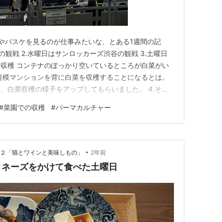
やバスケを見るのが仕事みたいな、とある1週間の記
Cの観戦 2.水曜日はサンロッカーズ渋谷の観戦 3.土曜日
収穫 コンテナのぽっかり空いているところが白菜がい
規模マンションを背に白菜を収穫することになるとは。
、白菜収穫の様子をアップしてもらいました。 4.その
っぱいになったところでTUBCの観戦へ 6.バスケだけじ
#
菜園での収穫
#
パーマカルチャー
ってます 7.日曜日はまたまたTUBCの観戦 ヒマを持て
•
ト２「猫とワインと美味しもの」
2年前
ヨネーズをかけて食べた土曜日