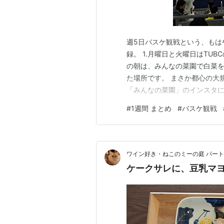
週5日バスケ観戦という、もは
録。 1.月曜日と火曜日はTUB
の朝は、みんなの菜園で白菜を
た場所です。 まさか都心の大
「みんなの菜園」のインスタに
白菜で鍋パーティー 5.お腹い
#
1週間 まとめ
#
バスケ観戦
ゃなく、ピラティスも欠かさず行
余して予定をいろいろ入れ…
ワイン好き・ねこのミーの庭 パー
ケークサレに、豆乳マ