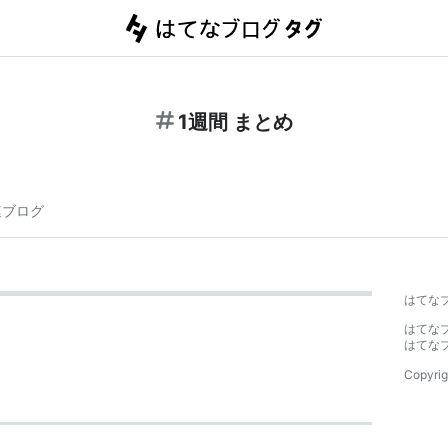
1週間 まとめ
連ブログ
はてな
はてな
はてな
Copyrig