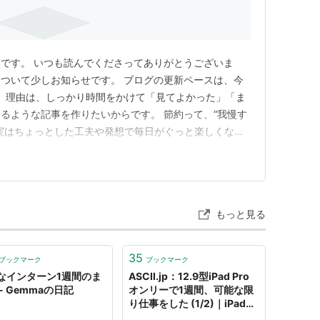
です。 いつも読んでくださってありがとうございま
ついて少しお知らせです。 ブログの更新ペースは、今
。理由は、しっかり時間をかけて「見てよかった」「ま
るような記事を作りたいからです。 節約って、“我慢す
実はちょっとした工夫や発想で毎日がぐっと楽しくなる
なリアルで続けられる節約ごはんを中心に、実体験を交え
までの間も、買い出しや調理の工夫、気づきなどをメモ
やすくまとめていくつもりで…
もっと見る
35
ブックマーク
ブックマーク
なインターン1週間のま
ASCII.jp：12.9型iPad Pro
- Gemmaの日記
オンリーで1週間、可能な限
り仕事をした (1/2)｜iPad
Pro、MacBook Air、Mac