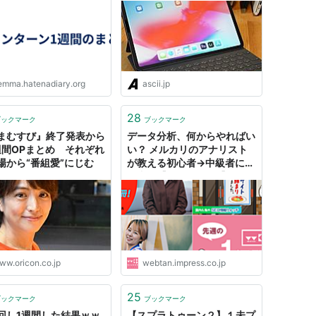
mini……アップル2018年10
月新製品まとめ
emma.hatenadiary.org
ascii.jp
28
ブックマーク
ブックマーク
まむすび』終了発表から
データ分析、何からやればい
週間OPまとめ それぞれ
い？ メルカリのアナリスト
場から“番組愛”にじむ
が教える初心者→中級者にな
る書籍【1週間まとめ】 -
5/11～5/17のWeb担の記事
まとめ | Web担当者Forum
ww.oricon.co.jp
webtan.impress.co.jp
25
ブックマーク
ブックマーク
回し1週間した結果ｗｗ
【スプラトゥーン２】１未プ