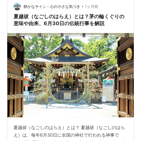
•
越の祓は、6月末に半年間で身についた罪やけがれを祓い
静かなサイン - 心の小さな気づき
1ヶ月前
清め、後半の半年も健やかに過ごせるよう祈願する神事
夏越祓（なごしのはらえ）とは？茅の輪くぐりの
です。日本では古来、6月と12月の年2…
意味や由来、6月30日の伝統行事を解説
夏越祓（なごしのはらえ）とは？ 夏越祓（なごしのはら
え）は、毎年6月30日に全国の神社で行われる神事で