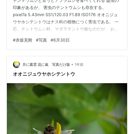
テントウムシと言うとアブラムシを食べてくれる 益虫の
印象があるが、 害虫のテントウムシも存在する。
pixel7a 5.43mm SS1/120.03 F1.89 ISO176 オオニジュ
ウヤホシテントウはナス科の植物につく害虫である。 一
応、テントウムシ科、マダラテントウ族なのだが、 お前
なんてテントウムシじゃないと、 テントウムシダマシと
#
赤坂見附
#
写真
#
6月30日
呼ばれたりする。 なおテントウムシダマシ科と言うのは
別に存在する。 しかしだ、テントウムシは凶暴な肉食性
の昆虫である。 これに対してマダラテントウ族はベジタ
•
リアンである。 たまたま人間が好むナスやジャガイモを
月に叢雲 花に嵐 写真だけ版
1年前
食害するからと言って、 悪者扱いするのはいかがな…
オオニジュウヤホシテントウ