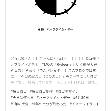
どうも皆さん！！ こ～んに～ちは～！！！！！ ロゴ作り
とフライドポテト、YMOの「Rydeen」という曲が大好
きな男！ きゅうりでございます！！ このブログでは主
に、「今日の記念日（○○の日）」をテーマにしたロゴ
を作成し、投稿しています！ もしよろしければ、最後ま
で見ていただけると嬉しいです！ よろしくお願いいたし
#
毎日ロゴ
#
毎日ロゴ制作
#
ロゴデザイン
ます！ 【目次】 今回のロゴ ロゴの説明 記念日の概要 さ
#
今日は何の日
#
ハーフタイム・デー
#
6月30日
いごに 今回のロゴ 【6月30日】ハーフタイム・デー いか
#
1年の半分
#
1年の半分が終わった
#
イメージイラスト
がでしょうか？ もしよろしければ、ロゴの説明も見てい