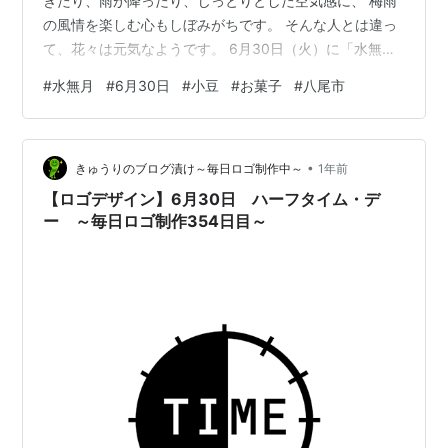
ぎたり、雨が降ったり、じっとりとした空気感に、 梅雨
の風情を楽しむ心もしぼみがちです。 そんな人とは違っ
て、花々は元気なようです。 6月30日（火）に「水無
月」を販売致します。 一つ 260円（消費税込み 281円）
#
水無月
#
6月30日
#
小豆
#
お菓子
#
八尾市
お日持ちは一両日中です。 なるべく28日（日）までにご
予約下さいますようお願い申し上げます。 今年後半戦へ
の英気を小豆の力でどうぞ。 〒581-0004 大阪府八尾市
•
東本町2-5-12 電話 072-929-3663 FAX 072-929-3665
きゅうりのブログ漬け～毎日ロゴ制作中～
1年前
MAIL torindo@…
【ロゴデザイン】6月30日 ハーフタイム・デ
ー ～毎日ロゴ制作354日目～