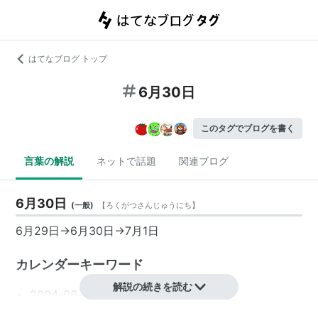
はてなブログ トップ
6月30日
このタグでブログを書く
言葉の解説
ネットで話題
関連ブログ
6月30日
(
一般
)
【
ろくがつさんじゅうにち
】
6月29日
→
6月30日
→
7月1日
カレンダーキーワード
解説の続きを読む
2004-06-30
2005-06-30