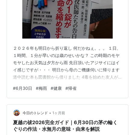
２０２６年も明日から折り返し 何だかねぇ。。。 １日、
１時間、１分が早いのは歳のせいかな？ この時期のモヤ
モヤしたお天気は夕方から雨 先日頂いたアジサイにはイ
イ感じですが・・・ 明日から母のご機嫌伺いに帰ります
道中読む本も図書館から借りました 4毒を始めた友人が
おりまして 早い時期に成果が出て大量のお薬をやめる事
#
6月30日
#
梅雨
#
健康
#
帰省
が出来た様子 おひとり様なので徹底して出来た事もると
のこと 話の内容に興味が沸き借りてきた本です 週末には
戻ります それもお天気次第ですが。 ランキング参加中
•
日々の出来事 ランキング参加中雑談・日記を書きたい人
今日のトレンド
1ヶ月前
のグループ ランキング参加中はてなブログ【シニア部
夏越の祓2026完全ガイド｜6月30日の茅の輪く
門】
ぐりの作法・水無月の意味・由来を解説