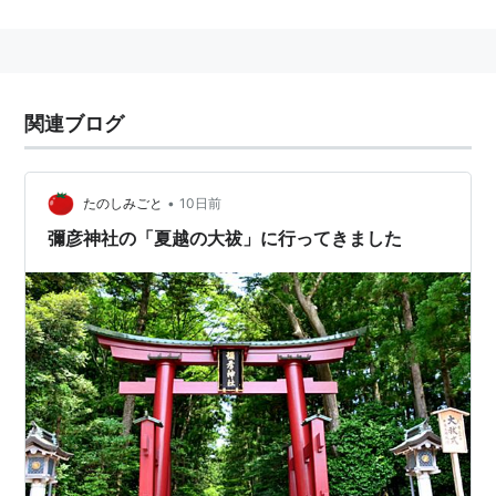
2006-06-30
2007-06-30
2008-06-30
関連ブログ
2009-06-30
記念日
•
たのしみごと
10日前
誕生
彌彦神社の「夏越の大祓」に行ってきました
著名人
1941年 ラッシャー木村（元プロレスラー）
1966年 マイク・タイソン（プロボクサー）
1975年 ラルフ・シューマッハ（独：Ｆ1レーサ
ー）
1985年 相沢早咲（タレント）
1991年 夏帆（モデル）
1987年 KYOHEI（歌手）