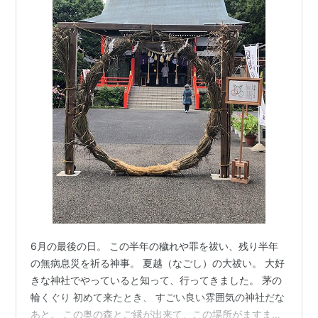
6月の最後の日。 この半年の穢れや罪を祓い、残り半年
の無病息災を祈る神事。 夏越（なごし）の大祓い。 大好
きな神社でやっていると知って、行ってきました。 茅の
輪くぐり 初めて来たとき、 すごい良い雰囲気の神社だな
あと。 この奥の森とご縁が出来て、この場所がますます