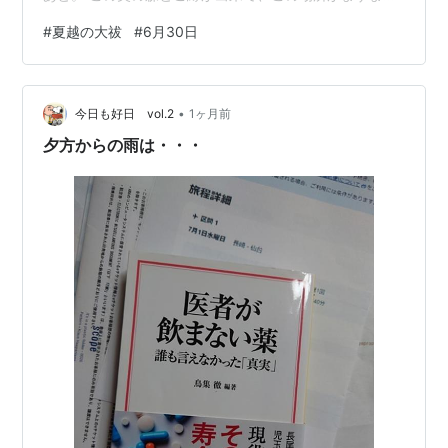
大切になっています。 紫陽花が浮かぶ手水舎。 初めて見
#
夏越の大祓
#
6月30日
ました、美しいですね〜〜 あちこちに吊られた風鈴の音
がまた美しい・・・・ 久しぶりの茅の輪くぐり、 左足、
右足、左足の順番を、完全に忘れて間違えまし
•
た・・・。 まあ仕方もなし。 七夕の笹が飾られ、三つ足
今日も好日 vol.2
1ヶ月前
のカラスのついた短冊が置いてありました。 願い事を自
夕方からの雨は・・・
由に書いてくださいとあり、 …