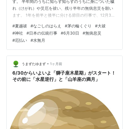
す。 半年間のうちに知らず知らずのうちに身についた穢
れ（けがれ）や災厄を祓い、残り半年の無病息災を願い
ます。 1年を前半と後半に分ける節目の行事で、12月31
日に行われる「年越の大祓（としこしのおおはらえ）」
#
夏越祓
#
なごしのはらえ
#
茅の輪くぐり
#
大祓
と対になる伝統行事です。 夏越祓の由来 起源は古く、約
#
神社
#
日本の伝統行事
#
6月30日
#
無病息災
1,000年以上前の平安時代までさかのぼります。 当時の
#
厄払い
#
水無月
宮中では、半年ごとに罪や穢れを祓う「大祓」が行われ
ていました。 その風習が全国の神社へ広まり、現在の夏
越祓として受け継がれています。 茅の輪（ちのわ）くぐ
り 夏越祓で最も有名なのが…
•
うまずたゆまず
1ヶ月前
6/30からいよいよ「獅子座木星期」がスタート！
その前に「水星逆行」と「山羊座の満月」