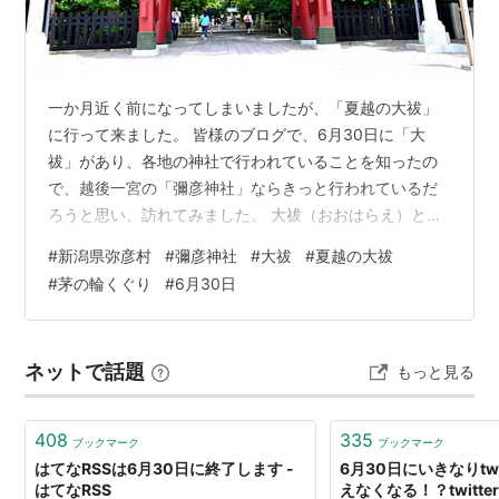
フィクション
はてなダイアラー・はてなスタッフ
id:manpukuya
一か月近く前になってしまいましたが、「夏越の大祓」
に行って来ました。 皆様のブログで、6月30日に「大
没
祓」があり、各地の神社で行われていることを知ったの
で、越後一宮の「彌彦神社」ならきっと行われているだ
2010年 パク・ヨンハ（俳優、歌手）
ろうと思い、訪れてみました。 大祓（おおはらえ）と
は、イザナギノミコトの神話でも見られる伝統ある行事
出来事
#
新潟県弥彦村
#
彌彦神社
#
大祓
#
夏越の大祓
で、今でも多くの神社で年中行事として、6月の「夏越の
#
茅の輪くぐり
#
6月30日
大祓」、12月の「年越の大祓」が行われています。半年
1905年 アインシュタインが相対性理論に関する最初
間の罪や穢れを祓い清めて心身を新たにするために、人
の論文発表した日
形（ひとがた）や大祓詞を用い、日々の生活で知らずに
ネットで話題
もっと見る
負った穢れを神前で祓い、残りの半年の無事を祈りま
相対性理論に関する最初の論文「運動物体の電気
す。 （彌彦神社公式HPより） いつもは東参道…
力学について」をドイツの物理雑誌に提出しまし
408
335
ブックマーク
ブックマーク
た。
はてなRSSは6月30日に終了します -
6月30日にいきなりtwi
はてなRSS
えなくなる！？twitt