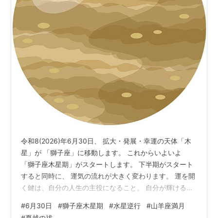
令和8(2026)年6月30日、 拡大・発展・幸運の天体「木
星」が 「獅子座」に移動します。 これからいよいよ
「獅子座木星期」がスタートします。 下半期がスタート
すると同時に、 運気の流れが大きく変わります。 運を開
く鍵は、自分の人生の主役になること。 自分が輝ける場
所を、 遠慮せずに選びに行きましょう。 でもその前に、
#
6月30日
#
獅子座木星期
#
水星逆行
#
山羊座満月
「水星」が逆行して、 「山羊座満月」が起こります。 獅
#
夏越の祓