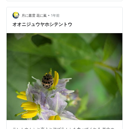
ただけると嬉しいです！ ロゴの説明 「ハーフタイム・デ
ー」にちなみ今回は、「時間」の英単語「TIME」と時
計、時の流…
•
月に叢雲 花に嵐
1年前
オオニジュウヤホシテントウ