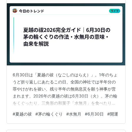
6月30日は「夏越の祓（なごしのはらえ）」。1年のちょ
うど折り返しにあたるこの日、全国の神社では半年分の
罪やけがれを祓い、残り半年の無病息災を願う神事が営
まれます。2026年の夏越の祓は6月30日（火）。茅の輪
をくぐったり、三角形の和菓子「水無月」を食べたり
と、古くから受け継がれてきた風習が今も各地に残って
#
夏越の祓
#
茅の輪くぐり
#
水無月
#
6月30日
#
開運
います。何をする日なのか、茅の輪のくぐり方や水無月
に込められた意味まで、この記事でまとめて解説しま
す。 夏越の祓とは｜半年分のけがれを祓う日本の神事 夏