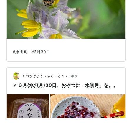
#
永田町
#
6月30日
•
♭出かけよう～ふらっと♭
1年前
☆６月(水無月)30日、おやつに「水無月」を。。