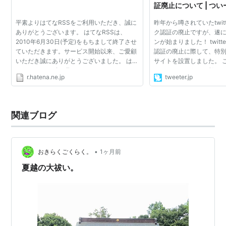
証廃止について | つ
誕生花
Tweeter.jp
平素よりはてなRSSをご利用いただき、誠に
昨年から噂されていたtwitt
ブーゲンビレア 情熱
ありがとうございます。 はてなRSSは、
ク認証の廃止ですが、遂
2010年6月30日(予定)をもちまして終了させ
ンが始まりました！ twit
ていただきます。サービス開始以来、ご愛顧
認証の廃止に際して、特
参照
いただき誠にありがとうございました。 はて
サイトを設置しました。 
なRSSは2005年5月よりはてなのオンライン
するのでしょう？一般ユ
6月30日 - Wikipedia
r.hatena.ne.jp
tweeter.jp
RSSサービスとして提供を続けてまいりまし
るのでしょうか？ 実は大
た。RSSリーダーとしての基...
くのtwitter...
6月30日 今日は何の日〜毎日が記念日〜
http://www.d4.dion.ne.jp/~warapon/data00/birth-
関連ブログ
0630.htm
http://www.d4.dion.ne.jp/~warapon/data04/death
-0630.htm
•
おきらくごくらく。
1ヶ月前
http://www.d4.dion.ne.jp/~warapon/data02/media
夏越の大祓い。
-0630.htm
*
リスト
：
リスト::○月○日