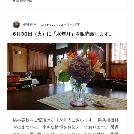
子座木星期 「獅子座木星期」前に「水星逆行」と「山羊
座満月」 水星逆行 山羊座満月 満月とは 「山羊座満月」
の特徴 6/30「山羊座満月」にやると良いこと 「山羊座
満月」の手放し 夏越の祓（なごしのはらえ） 「山羊座満
•
桃林春秋 torin-syunjyu
1ヶ月前
月」…
6月30日（火）に「水無月」を販売致します。
桃林春秋をご覧頂きありがとうございます。 與兵衛桃林
堂にまつわる、小さな情報をお伝えしております。 暑過