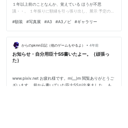
１年以上前のことなんか、覚えている ほうが不思
議・・。 １年振りに額縁を引っ張り出し、展示 予定の３
枚の写真を、それぞれ「A3サ イズ」と「A3ノビサイ
#
額装
#
写真展
#
A3
#
A3ノビ
#
ギャラリー
ズ」に印刷。 しかし「A3ノビサイズ」って大きい。 展
示会場で見ると、あまり感じないの ですが、狭い自宅で
見ると大きい！ スプレー糊を用意し、保護用新聞紙を 用
•
意し、ボードを用意し、ドライバー を用意し、紙テープ
からのpkmn日記（他のゲームもやるよ）
4年前
を用意し・・・ 取付位置を調整し・・・ 四苦八苦しなが
お知らせ・自分用臣十SS書いたよー。｛頑張っ
らも無事に額装完了。…
た｝