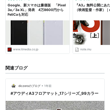
Google、新スマホは廉価版 「Pixel
『A3』無料公開にあ
3a／3a XL」発表 4万8600円から
（映画監督・作家）｜n
FeliCaも対応
www.itmedia.co.jp
note.mu
関連ブログ
•
diczeroのブログ
1年前
#アウディA3フロアマット_17シリーズ_99カラー