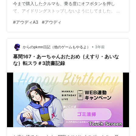
今まで購入したクルマも、乗る度にオフボタンを押し
て、アイドリングストップしないようにしてました。 で
もアウディA3ではずっとオンのまま。 それには大きく２
#
アウディA3
#
アウディ
つの理由があるからです。 理由１：音や振動が気になら
ない！ 理由２：アイドリングストップオフにできるのは
完全停止した時だけ 理由１：音や振動が気にならない！
•
アイドリングストップから復帰する時、一般的なクルマ
からのpkmn日記（他のゲームもやるよ）
3年前
はセルモーターが回るため、音や振動が結構あります
幕間167・あーちゃんおたおめ｛えすり・あいな
が、A3は24Vハイブリッドシステム…
な｝転スラ＃3読書記録