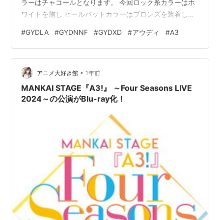
ラーはチャコールとなります。 今回ロック糸カラーはホ
ワイトを施し ヒールパットカラーはブロンズを装着しま
した。 適合はアウディA3 年式2021/4～ 型式GYD♯ 右ハ
#
GYDLA
#
GYDNNF
#
GYDXD
#
アウディ
#
A3
ンドル用です。 全グレード共通1型です。 セダン/スポー
ツバック共通です。 ズレ止めは純正フック対応のハメ込
みタイプのストッパーが装着されます。 羽田から帯広ま
•
でJALで予約を入れたのですが お金を払ったことが殆ど
アニメ大好き館
1年前
ありません。 会社の支払いで使っているレクサスカード
MANKAI STAGE『A3!』 ～Four Seasons LIVE
とア…
2024～の公演がBlu-ray化！