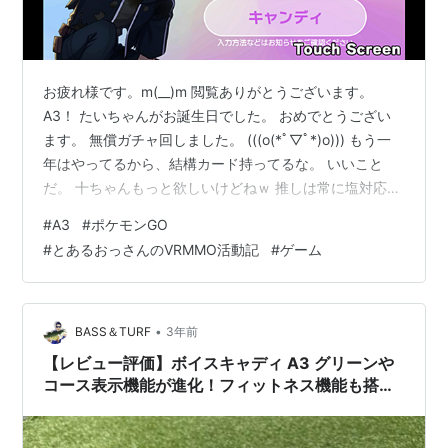
お疲れ様です。m(__)m 閲覧ありがとうございます。
A3！ たいちゃんがお誕生日でした。 おめでとうござい
ます。 無償ガチャ回しました。 (((o(*ﾟ▽ﾟ*)o))) もう一
年はやってるから、結構カード持ってるな。 いいこと
だ。 十ちゃんもっと欲しいけどねｗ 推しは常に塩対応で
ある。 Σ(￣ロ￣lll)ｶﾞｰﾝ 十ちゃんの誕生日くらいはガチャ
#
A3
#
ポケモンGO
回してやれよｗ だからダイヤを貯めてるんだけどねｗ ダ
#
とあるおっさんのVRMMO活動記
#
ゲーム
イヤがいくらあっても足りんのである。 あ、でも一応70
連が天井だし。 推しは70連すれば来てくれるはず。 (｀･
ω･´) あれ？SSRのロックってなんなん？ 調べてみよう。
ポケGO ココドラをG…
•
BASS＆TURF
3年前
【レビュー評価】ボイスキャディ A3 グリーンや
コース表示機能が進化！フィットネス機能も搭載
され更に便利に！