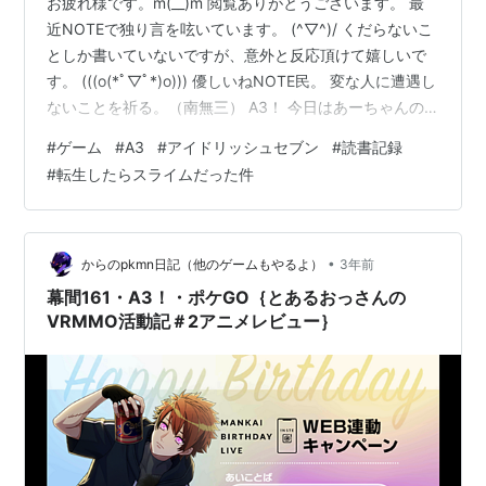
お疲れ様です。m(__)m 閲覧ありがとうございます。 最
近NOTEで独り言を呟いています。 (^▽^)/ くだらないこ
としか書いていないですが、意外と反応頂けて嬉しいで
す。 (((o(*ﾟ▽ﾟ*)o))) 優しいねNOTE民。 変な人に遭遇し
ないことを祈る。（南無三） A3！ 今日はあーちゃんの
お誕生日でした。 おめでとうございます。 ガチャは奮わ
#
ゲーム
#
A3
#
アイドリッシュセブン
#
読書記録
ずｗ Σ(￣ロ￣lll)ｶﾞｰﾝ とりあえずあーちゃん可愛い。
#
転生したらスライムだった件
(^▽^)/ 秋組の舞台が今から楽しみです。 うわあ、ドキド
キ。生で見られる。役者さんのことは詳しくないのです
がみんな可愛い。 あいなな いやあ、可愛いすわあ。 み
んな一生懸命だから余計…
•
からのpkmn日記（他のゲームもやるよ）
3年前
幕間161・A3！・ポケGO｛とあるおっさんの
VRMMO活動記＃2アニメレビュー｝