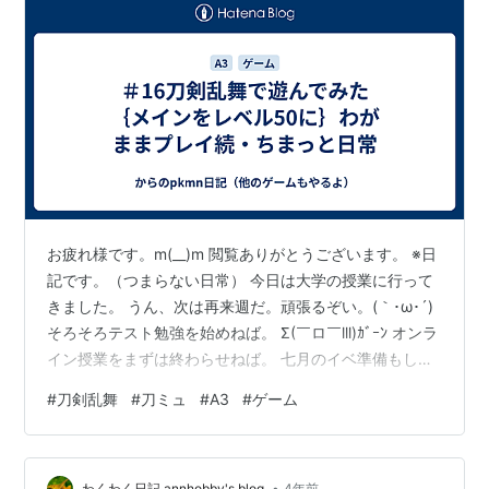
お疲れ様です。m(__)m 閲覧ありがとうございます。 ※日
記です。（つまらない日常） 今日は大学の授業に行って
きました。 うん、次は再来週だ。頑張るぞい。(｀･ω･´)
そろそろテスト勉強を始めねば。 Σ(￣ロ￣lll)ｶﾞｰﾝ オンラ
イン授業をまずは終わらせねば。 七月のイベ準備もした
いし、なんかやること沢山あるｗ Σ(￣ロ￣lll)ｶﾞｰﾝ でも楽
#
刀剣乱舞
#
刀ミュ
#
A3
#
ゲーム
しい。(^▽^)/ 楽しいって大事だよな。 (((o(*ﾟ▽ﾟ*)o)))
楽しいことはわりと続くよなあ。 あと日を置いてってい
うのが大事。 毎日学校に通学とかだったら無理ってなる
•
わくわく日記 annhobby's blog
4年前