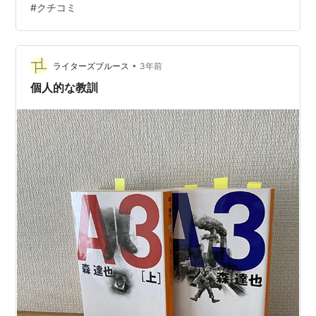
#
クチコミ
が見やすくなりフィットネス機能など様々な便利機能も
搭載。ゴルフだけでなく普段使いにもオススメできるよ
うになりましたのでGPSウォッチ探しに悩んでいる方は
ぜひ参考にして下さい。 ランキング参加中ゴルフ 〜目
•
ライターズブルース
3年前
次〜 …
個人的な教訓