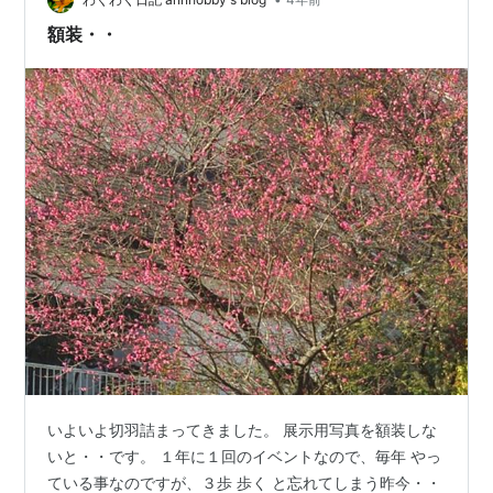
ｗ 通信制有難し。 (((o(*ﾟ▽ﾟ*)o))) 毎日通学・出…
額装・・
いよいよ切羽詰まってきました。 展示用写真を額装しな
いと・・です。 １年に１回のイベントなので、毎年 やっ
ている事なのですが、３歩 歩く と忘れてしまう昨今・・