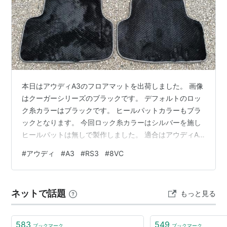
本日はアウディA3のフロアマットを出荷しました。 画像
はクーガーシリーズのブラックです。 デフォルトのロッ
ク糸カラーはブラックです。 ヒールパットカラーもブラ
ックとなります。 今回ロック糸カラーはシルバーを施し
ヒールパットは無しで製作しました。 適合はアウディA3
年式2013/9～2021/4 型式8VC♯ 前期型 右ハンドル用で
#
アウディ
#
A3
#
RS3
#
8VC
す。 全グレード共通1型です。 ズレ止めは純正フック対
応のハメ込みタイプのストッパーが装着されます。 2014
年の中頃よりリヤマットにズレ止めのストッパーが追加
ネットで話題
もっと見る
されました。 近辺は現車および現物のマットでリヤマッ
トのストッパー有無の確認が必要です。 本日は敬老の
日…
583
549
ブックマーク
ブックマーク