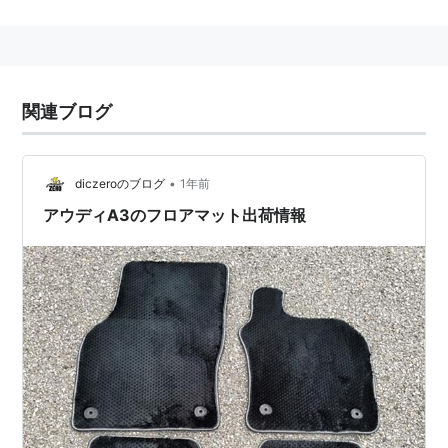
そのた固有名
関連ブログ
ガンホー・オンライン・エンターテイメント社が運営す
るオンラインゲーム(MMORPG)。
R-18指定となっている。
http://www.a3online.jp/
•
diczeroのブログ
1年前
アウディA3のフロアマット出荷情報