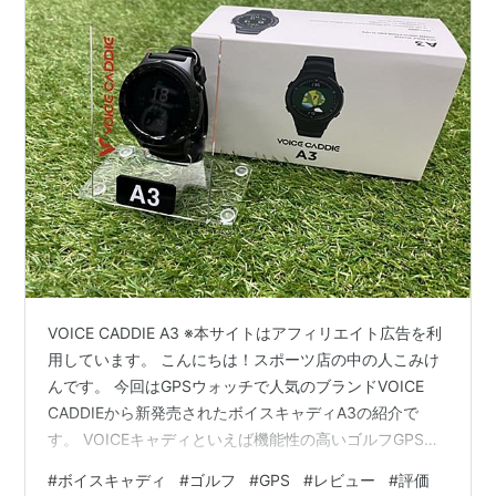
VOICE CADDIE A3 ※本サイトはアフィリエイト広告を利
用しています。 こんにちは！スポーツ店の中の人こみけ
んです。 今回はGPSウォッチで人気のブランドVOICE
CADDIEから新発売されたボイスキャディA3の紹介で
す。 VOICEキャディといえば機能性の高いゴルフGPSを
リーズナブルに販売しているブランドですが、今回は定
#
ボイスキャディ
#
ゴルフ
#
GPS
#
レビュー
#
評価
番で人気だったモデルA2が進化。更にコースレイアウト