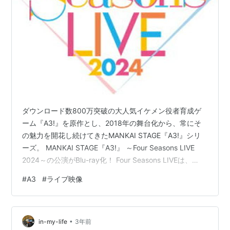
ダウンロード数800万突破の大人気イケメン役者育成ゲ
ーム『A3!』を原作とし、2018年の舞台化から、常にそ
の魅力を開花し続けてきたMANKAI STAGE『A3!』シリ
ーズ。 MANKAI STAGE『A3!』 ～Four Seasons LIVE
2024～の公演がBlu-ray化！ Four Seasons LIVEは、
MANKAIカンパニーが約4年ぶりに再び集結し公演を彩る
#
A3
#
ライブ映像
楽曲をライブ形式でお届けするとともに、ライブ内では
組を跨いだ劇団員でミックス公演を上演！ 発売日 ：
2025年07月23日 購入はこちらから MANKAI
•
STAGE『A3!』～Four Seasons LIVE …
in-my-life
3年前