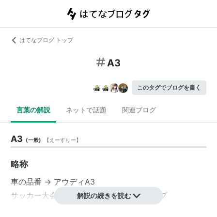
はてなブログ トップ
A3
このタグでブログを書く
言葉の解説
ネットで話題
関連ブログ
A3
(
一般
)
【
えーすりー
】
略称
車の品番 →
アウディA3
サッカー大会名 →
A3 チャンピオンズカップ
解説の続きを読む
A3サイズ →
用紙サイズ
（297mm×420mm）