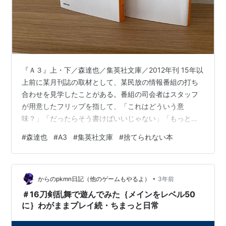
『Ａ３』上・下／森達也／集英社文庫／2012年刊 15年以
上前に某月刊誌の取材として、某民放の情報番組の打ち
合わせを見学したことがある。番組の司会者はスタッフ
が用意したフリップを指して、「これはどういう意
味？」「だったらそう書けばいいじゃない」「もっとわ
かりやすくして」と檄を飛ばしていた。わかりやすく、
#
森達也
#
A3
#
集英社文庫
#
捨てられない本
もっとわかりやすく。何度も繰り返されるその言葉に、
だからこの司会者が「視聴率男」と評されるわけだなと
納得しながら、でもまあ、世の中そんなにわかりやすい
•
ことばかりでもないだろうに、と思ったものだった。 記
からのpkmn日記（他のゲームもやるよ）
3年前
事の中でそういう違和感を表すことは、私の仕事として
＃16刀剣乱舞で遊んでみた｛メインをレベル50
求められていなかった。自分の感情や考えをなる…
に｝わがままプレイ続・ちまっと日常