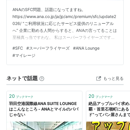
ANAのSFC問題、話題になってますね。
https://www.ana.co.jp/ja/jp/amc/premium/sfc/update2
026/ "ご利用状況に応じたサービス提供のリニューアル
へ” 企業に勤める人間からすると、ANAの言ってることは
至極真っ当ですわな。 私はスーパーフライヤーズです
が、なれたのはこんな状況だったから。 ・2017年～
#
SFC
#
スーパーフライヤーズ
#
ANA Lounge
2022年までは月2回程度の飛行機出張（原則ANAで伊丹/
#
マイレージ
羽田↔新千歳/秋田/ 福岡がメイン）、2年に1回程度の海
外出張（ANA）、年1回程度の海外旅行（スターアライア
ンス）があった ・日常の支払いはほぼ全てANAカードに
ネットで話題
もっと見る
全振り（年間300万…
20
20
ブックマーク
ブックマーク
羽田空港国際線ANA SUITE LOUNGE
絶品アップルパイ求め...
はこんなところ - ANAとマイルのパパ
覇・首里石嶺町にある 
じゃない
ド”ってパン屋さんまで
覇は…真夏だった。初のJA
Class Lounge -