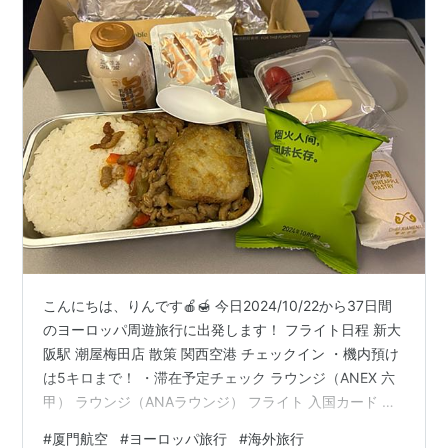
こんにちは、りんです🍎🍯 今日2024/10/22から37日間
のヨーロッパ周遊旅行に出発します！ フライト日程 新大
阪駅 潮屋梅田店 散策 関西空港 チェックイン ・機内預け
は5キロまで！ ・滞在予定チェック ラウンジ（ANEX 六
甲） ラウンジ（ANAラウンジ） フライト 入国カード 機
内サービス 機内食 メニュー 到着🛬 廈門空港 空港Wi-Fi
#
厦門航空
#
ヨーロッパ旅行
#
海外旅行