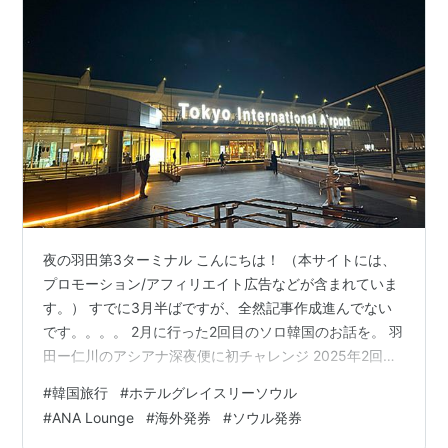
夜の羽田第3ターミナル こんにちは！ （本サイトには、
プロモーション/アフィリエイト広告などが含まれていま
す。） すでに3月半ばですが、全然記事作成進んでない
です。。。。 2月に行った2回目のソロ韓国のお話を。 羽
田ー仁川のアシアナ深夜便に初チャレンジ 2025年2回目
のソウル行きは、往路はアシアナ航空の羽田深夜便にし
#
韓国旅行
#
ホテルグレイスリーソウル
てみました。 アシアナ便は、前回乗ったら10%引きのク
#
ANA Lounge
#
海外発券
#
ソウル発券
ーポンがもらえたのです。 これ、若い人には全然OKだと