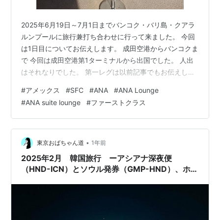
2025年6月19日～7月1日までバンコク・バリ島・クアラ
ルンプールに旅行兼打ち合わせに行って来ました。 今回
は1日目についてお伝えします。 成田空港からバンコクま
で 今回は成田空港第1ターミナルから出国でした。 人出
はそれなりでした。 第一レグは以前記事でもお伝えした
タイ国際航空のファーストクラスだったので、前日から
#
アメックス
#
SFC
#
ANA
#
ANA Lounge
さすがに楽しみでなんか眠り浅かったです笑 エコノミ
#
ANA suite lounge
#
ファーストクラス
ー、ビジネスの列はそれなりに並んでおり、特にエコノ
ミーの列はかなりの行列だったのですが、ファーストク
ラスは0人、私だけでしたのですぐにチェックイン完了。
成田空港の場合ANAがGS業務もされるようでした。 で、
•
東京おばちゃん道
1年前
ここでダメもとで「1…
2025年2月 韓国旅行 ーアシアナ深夜便
（HND-ICN）とソウル発券（GMP-HND）、ホテ
ルグレイスリーソウル明洞