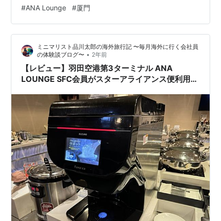
翻訳機能でサービスカウンター探し🔍 トランジットカウ
#
ANA Lounge
#
厦門
ンター ホテル フライト日程 今回は、関西空港→廈門空港
（アモイ空港：中国にあり、台湾の対岸に位置する）の
フライトで1回の経由をした後、廈門空港→アムステルダ
ミニマリスト品川太郎の海外旅行記 〜毎月海外に行く会社員
ム空港（オランダ🇳🇱）に到着するフラ…
•
の体験談ブログ〜
2年前
【レビュー】羽田空港第3ターミナル ANA
LOUNGE SFC会員がスターアライアンス便利用時
にANAラウンジを利用した体験談紹介