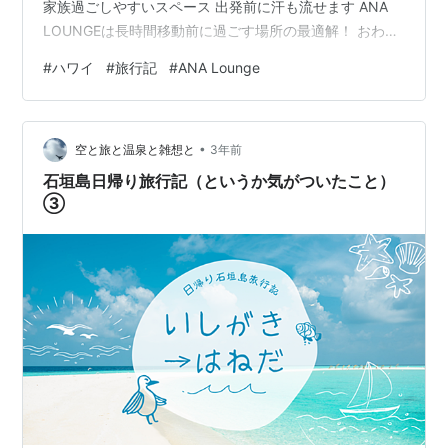
家族過ごしやすいスペース 出発前に汗も流せます ANA
LOUNGEは長時間移動前に過ごす場所の最適解！ おわり
に はじめに 現在シリーズでお伝えしているハワイ旅行
#
ハワイ
#
旅行記
#
ANA Lounge
記。今回は成田空港のANA LOUNGEについてお伝えしま
す。ANAが誇成田空港のラウンジは魅力が溢れていまし
た！ ANA LOUNGEの概要 ご存じの方も多いかもしれま
•
せんが、飛行機の出発時間までをくつろぐため、空港内
空と旅と温泉と雑想と
3年前
には多数のラウンジが設置されていま…
石垣島日帰り旅行記（というか気がついたこと）
③