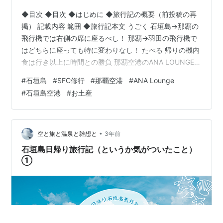
◆目次 ◆目次 ◆はじめに ◆旅行記の概要（前投稿の再
掲） 記載内容 範囲 ◆旅行記本文 うごく 石垣島→那覇の
飛行機では右側の席に座るべし！ 那覇→羽田の飛行機で
はどちらに座っても特に変わりなし！ たべる 帰りの機内
食は行き以上に時間との勝負 那覇空港のANA LOUNGEで
は泡盛が飲める みる 石垣島空港のお土産のおすすめ 石
#
石垣島
#
SFC修行
#
那覇空港
#
ANA Lounge
垣島空港の展望デッキは訪れるべし！ ◆おわりに ◆はじ
#
石垣島空港
#
お土産
めに これまで2回に渡り、「石垣島日帰り旅行記」と題
して、石垣島日帰り旅行の旅行記と、実際に日帰り旅行
をされる方へのアドバイスをお伝えしていますが、今回
はいよいよ最終回。石垣島から羽田空港への帰路につい
•
空と旅と温泉と雑想と
3年前
てお話したい…
石垣島日帰り旅行記（というか気がついたこと）
①