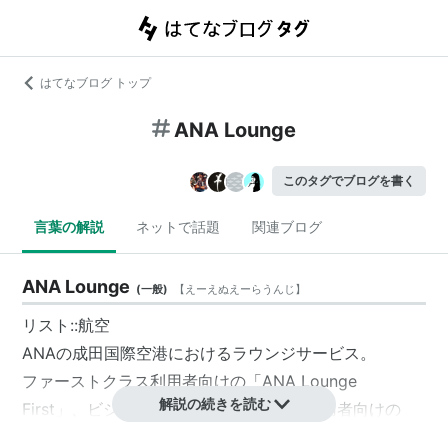
はてなブログ トップ
ANA Lounge
このタグでブログを書く
言葉の解説
ネットで話題
関連ブログ
ANA Lounge
(
一般
)
【
えーえぬえーらうんじ
】
リスト::航空
ANA
の成田国際空港におけるラウンジサービス。
ファーストクラス利用者向けの「
ANA Lounge
解説の続きを読む
First
」、ビジネスクラス（Club ANA）利用者向けの
「
ANA Lounge
」及び到着客・国内線出発客向けの