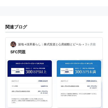
「
Arrival Lounge
」に分かれる。
なお、ワシントンD.C.・ダレス国際空港におけるファー
ストクラス利用者向けラウンジも「
ANA Lounge
関連ブログ
First
」として運営されている。
成田空港以外でのラウンジ
•
築地→浅草暮らし：株式投資と心房細動とビール
3ヶ月前
以下の項目を参照。
SFC問題
SIGNET
CLUB ANA LOUNGE