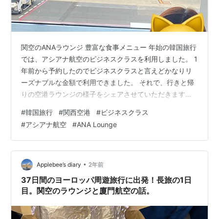
関空のANAラウンジ 豊富な食事メニュー 年始の韓国旅行
では、アシアナ航空のビジネスクラスを利用しました。 1
年前から予約したのでビジネスクラスと言えどかなりリ
ーズナブルな金額で利用できました。 それで、行きと帰
りの空港ラウンジの様子をシェアさせていただきます。
関空のANAラウンジ まず、関空にはアシアナ・ラウンジ
#
韓国旅行
#
関西空港
#
ビジネスクラス
はなく、スターアライアンスメンバーとなるので、ANA
#
アシアナ航空
#
ANA Lounge
ラウンジに入れます。 シックな内装に、開放的な空間。
窓から見える景色も最高でした。 スポンサーリンク 豊富
な食事メニュー 関空のANAビジネスラウンジのビュッフ
ェカウンターは、軽食から本格的な料理まで、選択肢の
•
Applebee’s diary
2年前
多さに目を奪われまし…
37日間のヨーロッパ周遊旅行に出発！長旅の1日
目。関空のラウンジと廈門航空の話。