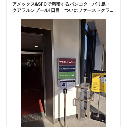
アメックス&SFCで満喫するバンコク・バリ島・
預けます。 AN…
クアラルンプール1日目 ついにファーストクラス
に搭乗できました！