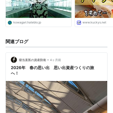
マイル道 ANA SFC 
もいいじゃない？”
kowagari.hateblo.jp
www.kuckys.net
関連ブログ
•
寝当直医の資産防衛
4ヶ月前
2026年 春の思い出 思い出資産つくりの旅
へ！