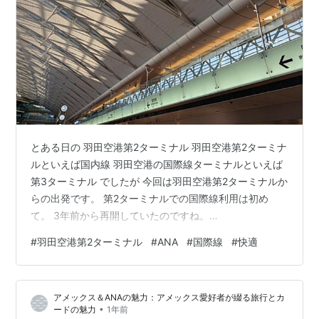
とある日の 羽田空港第2ターミナル 羽田空港第2ターミナ
ルといえば国内線 羽田空港の国際線ターミナルといえば
第3ターミナル でしたが 今回は羽田空港第2ターミナルか
らの出発です。 第2ターミナルでの国際線利用は初め
て。 3年前から再開していたのですね。
www.anahd.co.jp 早朝6時前に自宅からタクシーでやっ
#
羽田空港第2ターミナル
#
ANA
#
国際線
#
快適
てきました。 国際線の矢印に向かって歩いていくとあり
ました。 ここから3階に上がっていきます。 おお 広々と
開放的です。 光がよく入る設計ですね、 羽田第3ターミ
アメックス＆ANAの魅力：アメックス愛好者が綴る旅行とカ
ナルや成田空港のように混んではいないようですね。
•
ードの魅力
1年前
ANAさんのカウンターでサクッとチェックインし荷物を