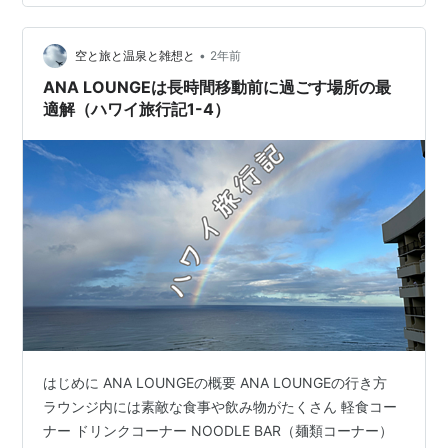
ミナル、ANAだけは第2ターミナルにお引越ししてきまし
た。まだ発着本数が少ないのかな。チェックインカウン
•
ターまわりがすごく広々しているように感じます。 ラウ
空と旅と温泉と雑想と
2年前
ンジの中も広々。 カレーの器が丸かった（くだらない気
ANA LOUNGEは長時間移動前に過ごす場所の最
付き）。あとは、バーカウンター…
適解（ハワイ旅行記1-4）
はじめに ANA LOUNGEの概要 ANA LOUNGEの行き方
ラウンジ内には素敵な食事や飲み物がたくさん 軽食コー
ナー ドリンクコーナー NOODLE BAR（麺類コーナー）