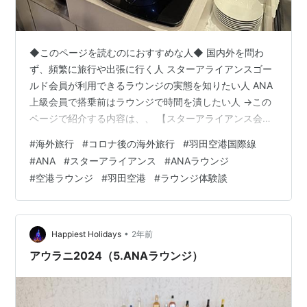
◆このページを読むのにおすすめな人◆ 国内外を問わ
ず、頻繁に旅行や出張に行く人 スターアライアンスゴー
ルド会員が利用できるラウンジの実態を知りたい人 ANA
上級会員で搭乗前はラウンジで時間を潰したい人 →この
ページで紹介する内容は、、 【スターアライアンス会員
が利用できる、羽田空港のANAラウンジ実体験】 【レビ
#
海外旅行
#
コロナ後の海外旅行
#
羽田空港国際線
ュー】羽田空港第3ターミナル ANA LOUNGE SFC会員が
#
ANA
#
スターアライアンス
#
ANAラウンジ
スターアライアンス便利用時にANAラウンジを利用した
#
空港ラウンジ
#
羽田空港
#
ラウンジ体験談
体験談紹介
•
Happiest Holidays
2年前
アウラニ2024（5.ANAラウンジ）