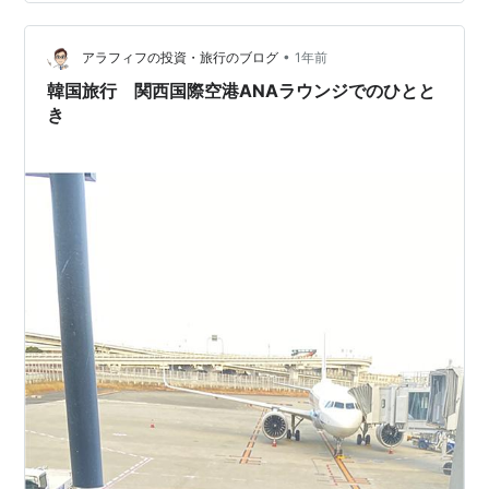
思うのですが、アラカンのおばちゃんには深夜便が体力
的にもかなりキツいのではないかと危惧しておりまし
た。 この方法もずいぶん前に流行りましたよね。 金曜日
•
アラフィフの投資・旅行のブログ
1年前
の夜に仕事が終わって…
韓国旅行 関西国際空港ANAラウンジでのひとと
き