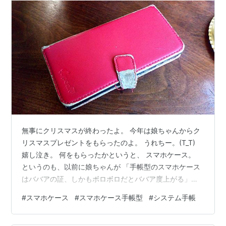
無事にクリスマスが終わったよ。 今年は娘ちゃんからク
リスマスプレゼントをもらったのよ。 うれちー。(T_T)
嬉し泣き。 何をもらったかというと、 スマホケース。
というのも、以前に娘ちゃんが 「手帳型のスマホケース
はババアの証、しかもボロボロだとババア度上がる」み
たいな事を散々言っていて、もちろん、ふぉざちゃんの
#
スマホケース
#
スマホケース手帳型
#
システム手帳
スマホケースはボロっボロの手帳型な訳で、けれど、そ
んな事は若い子の戯言だとスルーしていたけれど、今年