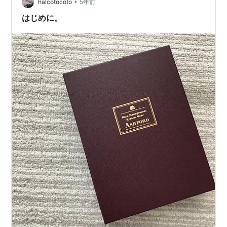
•
トが稼げるの？ 楽天リーベイツ（Rebates）の利用方法
halcotocoto
5年前
Ashfordは、楽天のポイントサイト「楽天…
はじめに。