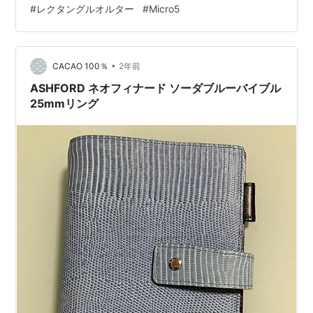
#
レクタングルオルター
#
Micro5
ン手帳にするには小さすぎると判断して購入を見送っ
た。 バイブルサイズのレクタングルオルターも可愛いけ
れど、MICRO5サイズのレクタングルオルターに心が惹
かれた。 そして、どうしても欲しくなり、自分の誕生日
•
CACAO 100％
2年前
プレゼントとして…
ASHFORD ネオフィナード ソーダブルーバイブル
25mmリング