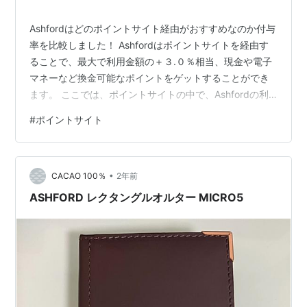
Ashfordはどのポイントサイト経由がおすすめなのか付与
率を比較しました！ Ashfordはポイントサイトを経由す
ることで、最大で利用金額の＋３.０％相当、現金や電子
マネーなど換金可能なポイントをゲットすることができ
ます。 ここでは、ポイントサイトの中で、Ashfordの利
用は、どのポイントサイトを経由するとお得に利用でき
#
ポイントサイト
るのか比較・検討してみました。 Ashfordのポイントサ
イト別のポイント付与率を比較してみた ポイントサイト
名 ポイント還元率 当ブログ特典 楽天リーベイツ
•
（Rebates） +3.0% 600円相当のポイント ハピタス
CACAO 100％
2年前
（hapitas） － 2,000円相当のポイント …
ASHFORD レクタングルオルター MICRO5