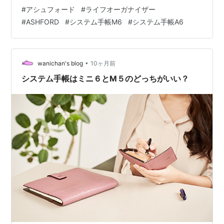
で。 www.ashford-style.com ライフオーガナイザーは当
#
アシュフォード
#
ライフオーガナイザー
分の間英語学習用に運用するつもりです。 無印良品のA6
#
ASHFORD
#
システム手帳M6
#
システム手帳A6
のダブルリングノートをセットするのはちょっときつか
ったです。 とりあえずミニ６穴のメモ帳にメモして、ノ
ートにまとめる感じで。 ついでに手帳のはらまきとかを
Amazonで買っておきました。 ミドリ ブックバンド 手
•
wanichan's blog
10ヶ月前
帳…
システム手帳はミニ６とM５のどっちがいい？