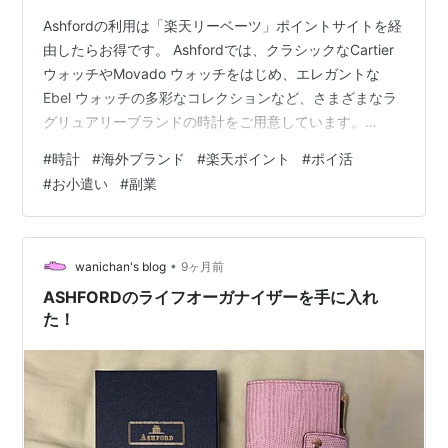
Ashfordの利用は「楽天リーベーツ」ポイントサイトを経
由したらお得です。 Ashfordでは、クラシックなCartier
ウォッチやMovado ウォッチをはじめ、エレガントな
Ebel ウォッチの多彩なコレクションなど、さまざまなラ
グリュアリーブランドの時計をご用意しています。
「Ashford」で楽天ポイントを貯めるなら楽天リーベイツ
#
時計
#
海外ブランド
#
楽天ポイント
#
ポイ活
ポイントサイト経由で二重取り。 ポイントサイトを経由
#
お小遣い
#
副業
することで、換金可能なポイントをゲットすることがで
きます。 --------------------------------------------------
-----------------------…
•
wanichan's blog
9ヶ月前
ASHFORDのライフオーガナイザーを手に入れ
た！