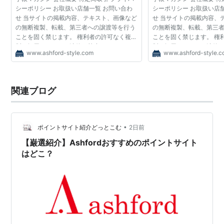
シーポリシー お取扱い店舗一覧 お問い合わ
シーポリシー お取扱い店
せ 当サイトの掲載内容、テキスト、画像など
せ 当サイトの掲載内容、
の無断複製、転載、第三者への譲渡等を行う
の無断複製、転載、第三
ことを固く禁じます。 権利者の許可なく複
ことを固く禁じます。 権
製、転用することは法律で禁止されていま
製、転用することは法律
www.ashford-style.com
www.ashford-style.
す。 We strictly prohibits the unauthorized
す。 We strictly prohibits
duplication an...
duplication an...
関連ブログ
•
ポイントサイト紹介どっとこむ
2日前
【巌選紹介】Ashfordおすすめのポイントサイト
はどこ？