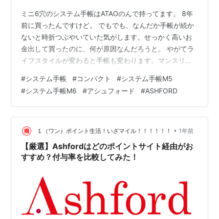
ミニ6穴のシステム手帳はATAOのんで持ってます。 8年
前に買ったんですけど。 でもでも、なんだか手帳が続か
ないと時折つぶやいていた気がします。せっかく高いお
金出して買ったのに、何が原因なんだろうと。 やがてラ
イフスタイルが変わると手帳も変わります。マンスリー
とウィークリーの両方ずっと買ってきたんですが、最近
#
システム手帳
#
コンパクト
#
システム手帳M5
全然ウィークリー使ってないことに気づき、来年度はマ
#
システム手帳M6
#
アシュフォード
#
ASHFORD
ンスリーだけ、あとはメモでええやん、っていうノリに
なってました。 レイメイ藤井 手帳 システム手帳 リフィ
ル 2026 ポケットサイズ ラセ 月間5 マンスリー 日曜始ま
り LAR2694 2025年 12月始まり レイメイ藤井 Amazo…
•
１（ワン）ポイント生活！いざマイル！！！！！！
1年前
【厳選】Ashfordはどのポイントサイト経由がお
すすめ？付与率を比較してみた！