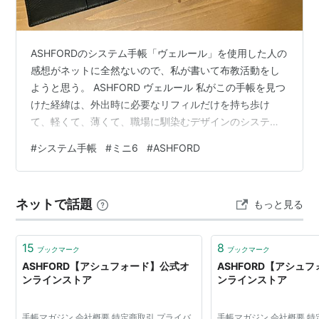
ASHFORDのシステム手帳「ヴェルール」を使用した人の
感想がネットに全然ないので、私が書いて布教活動をし
ようと思う。 ASHFORD ヴェルール 私がこの手帳を見つ
けた経緯は、外出時に必要なリフィルだけを持ち歩け
て、軽くて、薄くて、職場に馴染むデザインのシステム
手帳カバーを探していた から。 www.ashford-style.com
#
システム手帳
#
ミニ6
#
ASHFORD
「持ち歩き用の小さい手帳ならM5サイズはダメなの？ 例
えばロロマクラシックのM5とか人気じゃない？」 kobe-
nagasawa.co.jp …という疑問に自問自答すると、私にと
ネットで話題
もっと見る
って重要なのは小ささよりも、薄さ！ なぜなら手帳を入
れる場所が、薄いサコッシュや、…
15
8
ブックマーク
ブックマーク
ASHFORD【アシュフォード】公式オ
ASHFORD【アシュ
ンラインストア
ンラインストア
手帳マガジン 会社概要 特定商取引 プライバ
手帳マガジン 会社概要 特