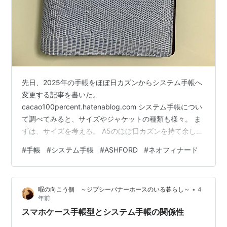
先日、2025年の手帳をほぼ日カズンからシステム手帳へ
変更する記事を書いた。
cacao100percent.hatenablog.com システム手帳につい
て調べてみると、サイズやジャケットの種類も様々。 ま
ずは、サイズを考える。 A5のほぼ日カズンを持て余して
いたので、もう少し小さいバイブルかMINI6が候補にな
#
手帳
#
システム手帳
#
ASHFORD
#
ネオフィナード
った。 MINI6はサイズ感がとても可愛いのだけれど、書
き込める量が少なく感じた。 結果、最初に使うシステム
手帳は、バイブルサイズに決めた。 サイズとリフィルの
•
暇の向こう側 ～ジプシーバナーホースのいる暮らし～
4
種類が多いことが決め手だった。 今は専業主婦で、手帳
年前
を外に持ち歩くこともないので、コンパクトさよりも書
スマホケース手帳型とシステム手帳の関係性
き込める量を重視した…