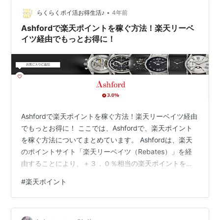
の夏、日本に帰った時に、同世代の友達から同じ事を言
•
われて、ちょいと傷ついた。 ボロボロの手帳型スマホケ
らくらくポイ活お得生活♪
4年前
ース ま、別にババアでもいいや。と開き直っていた矢先
Ashfordで楽天ポイントを稼ぐ方法！楽天リーベ
に、 娘ちゃんからのスマホケー…
イツ経由でもっとお得に！
Ashfordで楽天ポイントを稼ぐ方法！楽天リーベイツ経由
でもっとお得に！ ここでは、Ashfordで、楽天ポイント
を稼ぐ方法についてまとめています。 Ashfordは、楽天
のポイントサイト「楽天リーベイツ（Rebates）」を経
由することにより、＋３．０％相当の楽天ポイントを稼
ぐことができます。 ここでは、Ashfordで楽天ポイント
#
楽天ポイント
を稼ぐ方法について紹介したいと思います。 Ashford
は、楽天のポイントサイト「楽天リーベイツ」利用で楽
天ポイントが稼げる！ 楽天リーベイツはどれだけポイン