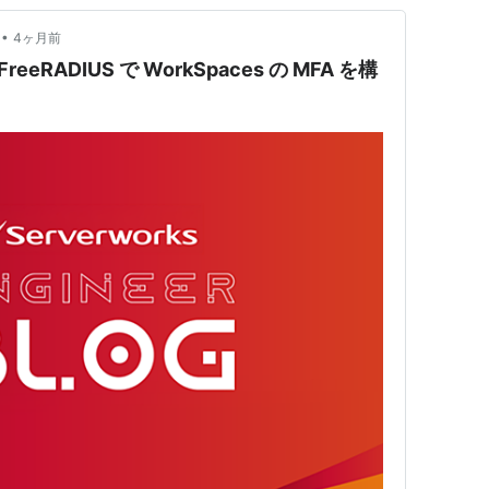
•
4ヶ月前
+ FreeRADIUS で WorkSpaces の MFA を構