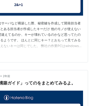
はサーバなど構築した際、秘密鍵を作成して開発担当者
とある担当者が作成したキーだけ 他のモノが使えない
間違えてるのか、キーが壊れているのかなど思ってたの
るようです。 ほんとに同じキー？とおもって見てみる
ないキーは同じでした。 弊社の作業PCはwindowsと
。windowsのSSHクライアントはteraterm使ってま
nux2023です。 そうですね。 原因 Amazonlinux20…
•
2年前
 2023構築ガイド」ってのをまとめてみるよ。