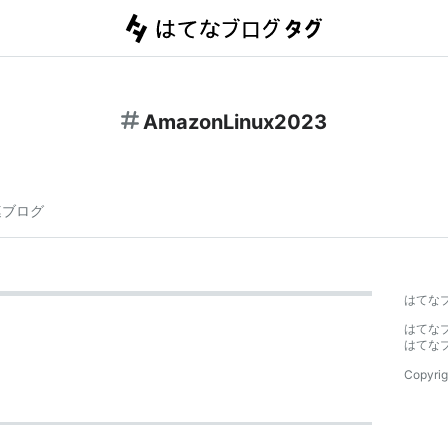
AmazonLinux2023
連ブログ
はてな
はてな
はてな
Copyrig