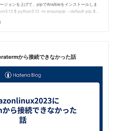
バージョンを上げて、pipでAnsibleをインストールしま
hon3.12 $ python3.12 -m ensurepip --default-pip $
3
にTeratermから接続できなかった話