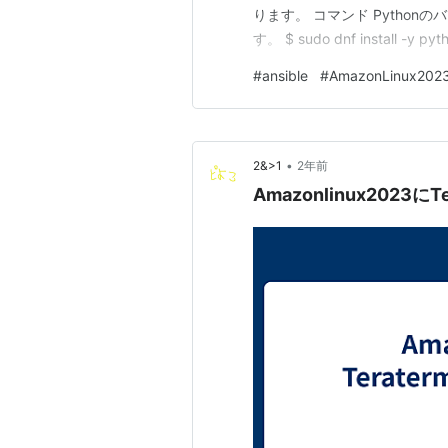
ります。 コマンド Pythonの
す。 $ sudo dnf install -y pyt
python3.12 -m pip install …
#
ansible
#
AmazonLinux202
•
2&>1
2年前
Amazonlinux2023