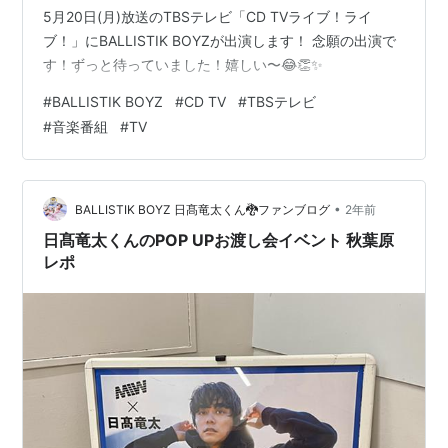
5月20日(月)放送のTBSテレビ「CD TVライブ！ライ
ブ！」にBALLISTIK BOYZが出演します！ 念願の出演で
す！ずっと待っていました！嬉しい〜😂👏✨
#
BALLISTIK BOYZ
#
CD TV
#
TBSテレビ
#
音楽番組
#
TV
•
BALLISTIK BOYZ 日髙竜太くん🐉ファンブログ
2年前
日髙竜太くんのPOP UPお渡し会イベント 秋葉原
レポ