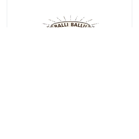
BALLISTIK BOYZの地上波冠番組！ 『BALLI BALLI！
BALLISTIK BOYZ』 放送が決定しました〜😭
#
日本テレビ
#
BALLISTIK BOYZ
#
地上波TV
•
BALLISTIK BOYZ 日髙竜太くん🐉ファンブログ
3年前
フジテレビ「サスティな！」に竜太くんと将宏く