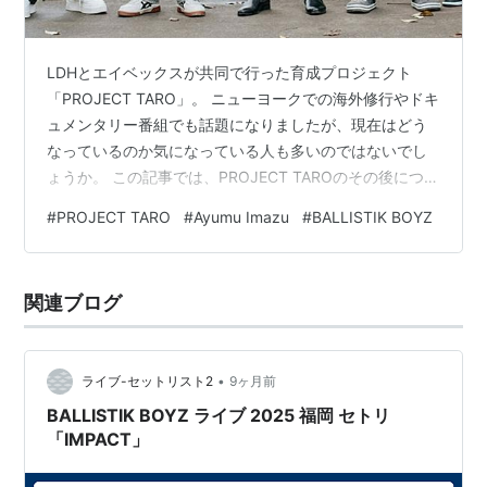
LDHとエイベックスが共同で行った育成プロジェクト
「PROJECT TARO」。 ニューヨークでの海外修行やドキ
ュメンタリー番組でも話題になりましたが、現在はどう
なっているのか気になっている人も多いのではないでし
ょうか。 この記事では、PROJECT TAROのその後につい
て、メンバーの現在やプロジェクト終了の理由、Ayumu
#
PROJECT TARO
#
Ayumu Imazu
#
BALLISTIK BOYZ
Imazu（今津渉）やBALLISTIK BOYZなどの現在の活動ま
でわかりやすく解説します。 当時のメンバー一覧やプロ
ジェクト終了の背景についても整理しているので、
関連ブログ
PROJECT TAROを詳しく知りたい方はぜひ最後までチェ
ックしてみてください。 プロジェクトTARO…
•
ライブ-セットリスト2
9ヶ月前
BALLISTIK BOYZ ライブ 2025 福岡 セトリ
「IMPACT」