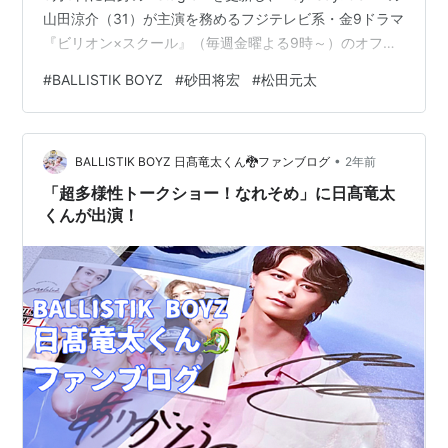
山田涼介（31）が主演を務めるフジテレビ系・金9ドラマ
『ビリオン×スクール』（毎週金曜よる9時～）のオフシ
ョットを公開した。 第6話が放送される、この日の投稿
#
BALLISTIK BOYZ
#
砂田将宏
#
松田元太
では、「日下部と紺野の絡みもお楽しみに」とつづり、
Travis Japanの松田元太（25）との2ショットなど3枚公
開した。松田が砂田の肩に手を置きピースサインをして
•
いるショットや、2人でTravis J…
BALLISTIK BOYZ 日髙竜太くん🐉ファンブログ
2年前
「超多様性トークショー！なれそめ」に日髙竜太
くんが出演！