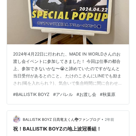
2024年4月22日に行われた、MADE IN WORLDさんのお
渡し会イベントに参加してきました！ 今回は仕事の都合
上、参加できないかな〜😭と諦めていたのですがなんと
当日受付があるとのこと。 たけのこさんにLINEでも励ま
され(喝を入れられ？)、気合いで集合時間に間に合わせま
した！🙌
#
BALLISTIK BOYZ
#
アパレル
#
お渡し会
#
秋葉原
•
BALLISTIK BOYZ 日髙竜太くん🐉ファンブログ
2年前
祝！BALLISTIK BOYZの地上波冠番組！