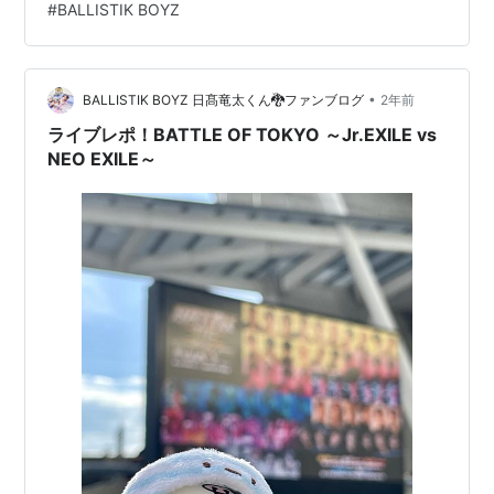
#
BALLISTIK BOYZ
に掲載するよ。 では、この記事に「2025/6/21-6/22
BALLISTIKBOYZ - ARENA LIVE 2025 IMPACT ライブ 兵
庫 神戸 公演」の曲目や曲順があるからブログ読者さんは
•
注意してね。
BALLISTIK BOYZ 日髙竜太くん🐉ファンブログ
2年前
ライブレポ！BATTLE OF TOKYO ～Jr.EXILE vs
NEO EXILE～