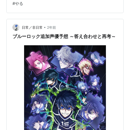
#
やる
ング参加中雑談・日記を書きたい人のグループ ランキン
グ参加中 医療
•
日常／非日常
2年前
ブルーロック追加声優予想 ～答え合わせと再考～