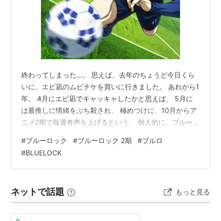
終わってしまった…。 思えば、去年のちょうど今日くら
いに、エピ凪のムビチケを買いに行きました。 あれから1
年。 4月にエピ凪でキャッキャしたかと思えば、 5月に
は最推しに情緒をぶち殺され、 極めつけに、10月からア
ニメ2期で毎週奇声を上げるという、 個人的に、ブルー
ロックまみれな1年だった気がします。 本当に楽しい推し
#
ブルーロック
#
ブルーロック 2期
#
ブルロ
活年だった、2024年の締めくくりが、ここまではちゃめ
#
BLUELOCK
ちゃに盛り上がるものになろうとは。 ということで、興
奮冷めやらぬまま、勢いのままに、 感想、と呼ぶほどで
もない、オタクの好き語りを垂れ流したいと思います。
ネットで話題
もっと見る
対戦よろしくお願い致します。長いよ。 ※当然ながら、
アニメの内容のネタ…