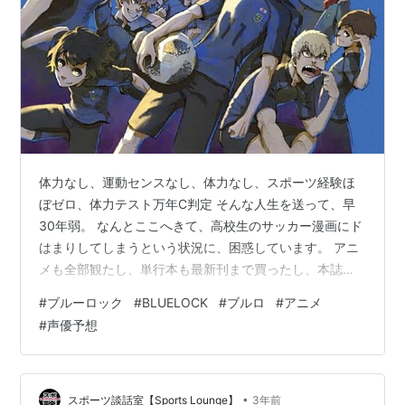
体力なし、運動センスなし、体力なし、スポーツ経験ほ
ぼゼロ、体力テスト万年C判定 そんな人生を送って、早
30年弱。 なんとここへきて、高校生のサッカー漫画にド
はまりしてしまうという状況に、困惑しています。 アニ
メも全部観たし、単行本も最新刊まで買ったし、本誌も
追っかけてる。 どころか、実際のサッカーの試合を観て
#
ブルーロック
#
BLUELOCK
#
ブルロ
#
アニメ
みたいとすら思っている。 どうした、自分。 いや、それ
#
声優予想
くらい面白いってことです。すごい。 アニメは2期が決
まっていて（おそらく今年の秋冬…？）、これから新キ
ャラクターがどんどこ出てくるので、 今回は、その担当
声優さんが誰になるかを、もう好き勝手自由に考えてし
•
スポーツ談話室【Sports Lounge】
3年前