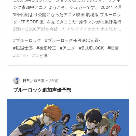
ング参加中アニメ ようこそ、シュガーです。 2024年4月
19日(金)より公開になったアニメ映画 劇場版 ブルーロッ
ク -EPISODE 凪- を見てきました! 原作マンガの累計発行
部数が3000万部を突破したアツくてイカれた大人気サッ
カー漫画のスピンオフ的な作品! 面白かったです。 略称
#
ブルーロック
#
ブルーロック-EPISODE 凪-
エピ凪 らしいです。 響きが可愛い笑 この記事では、あ
#
凪誠士郎
#
御影玲王
#
アニメ
#
BLUELOCK
#
映画
らすじやPV、感想レビューを書いて行こうと思います。
#
エゴい
#
エピ凪
多少のネタバレがあるかもしれません。 では行きましょ
う! 劇場版 ブルーロック -EPISODE 凪- 劇場版ブルーロッ
ク -EPISODE 凪- …
•
日常／非日常
2年前
ブルーロック追加声優予想