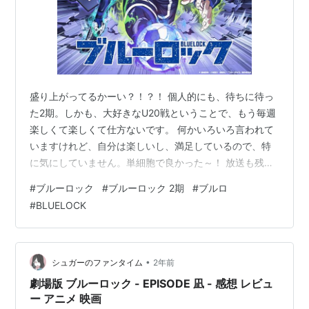
盛り上がってるかーい？！？！ 個人的にも、待ちに待っ
た2期。しかも、大好きなU20戦ということで、もう毎週
楽しくて楽しくて仕方ないです。 何かいろいろ言われて
いますけれど、自分は楽しいし、満足しているので、特
に気にしていません。単細胞で良かった～！ 放送も残す
ところ、あと1回（2話）。 何も受け身準備できていなか
#
ブルーロック
#
ブルーロック 2期
#
ブルロ
った、U20声優の揃え方に目玉落としたりもしました
#
BLUELOCK
が、 今回は、以前にした、個人的な追加キャラの声優予
想の答え合わせと、実際の感想、 プラス、既出となった
声優さんを差し引いた状態で、 改めて、3期以降（2期最
終回でチラ見せあるか…？）になるであろう新キャラ声
•
シュガーのファンタイム
2年前
優予想をしてみたいなと思いま…
劇場版 ブルーロック - EPISODE 凪 - 感想 レビュ
ー アニメ 映画