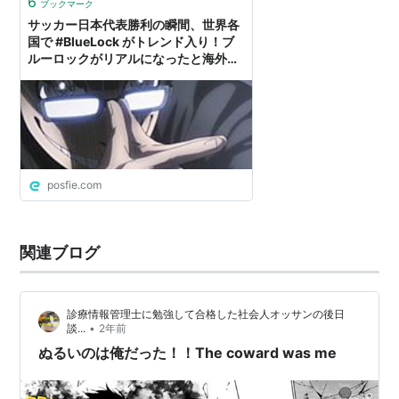
6
ブックマーク
サッカー日本代表勝利の瞬間、世界各
国で #BlueLock がトレンド入り！ブ
ルーロックがリアルになったと海外フ
ァンも大興奮！！
posfie.com
関連ブログ
診療情報管理士に勉強して合格した社会人オッサンの後日
•
談...
2年前
ぬるいのは俺だった！！The coward was me