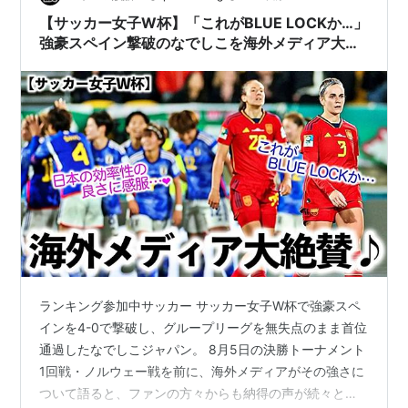
まおうという回です。 独断と偏見…
【サッカー女子W杯】「これがBLUE LOCKか…」
強豪スペイン撃破のなでしこを海外メディア大絶
賛♪
ランキング参加中サッカー サッカー女子W杯で強豪スペ
インを4-0で撃破し、グループリーグを無失点のまま首位
通過したなでしこジャパン。 8月5日の決勝トーナメント
1回戦・ノルウェー戦を前に、海外メディアがその強さに
ついて語ると、ファンの方々からも納得の声が続々と寄