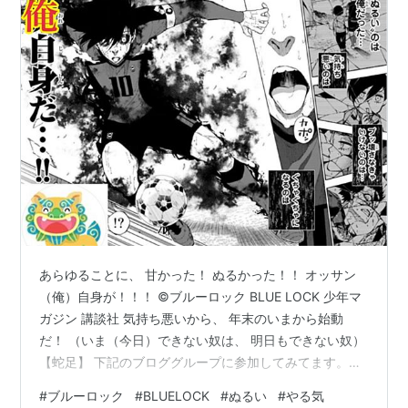
あらゆることに、 甘かった！ ぬるかった！！ オッサン
（俺）自身が！！！ ©ブルーロック BLUE LOCK 少年マ
ガジン 講談社 気持ち悪いから、 年末のいまから始動
だ！ （いま（今日）できない奴は、 明日もできない奴）
【蛇足】 下記のブロググループに参加してみてます。ブ
ログ記事を「悪くないかな…」なんて思っていただけま
#
ブルーロック
#
BLUELOCK
#
ぬるい
#
やる気
したら、クリックいただければ幸いです🙇‍♂️🙇‍♂️🙇‍♂️↓ ランキ