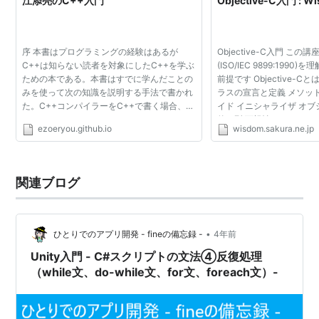
江添亮のC++入門
Objective-C入門 : W
序 本書はプログラミングの経験はあるが
Objective-C入門 この
C++は知らない読者を対象にしたC++を学ぶ
(ISO/IEC 9899:199
ための本である。本書はすでに学んだことの
前提です Objective-C
みを使って次の知識を説明する手法で書かれ
ラスの宣言と定義 メソッド
た。C++コンパイラーをC++で書く場合、
イド イニシャライザ オブ
C++コンパイラーのソースコードをコンパイ
的な型 可視性 クラスメソ
ezoeryou.github.io
wisdom.sakura.ne.jp
ルする最初のC++コンパイラーをどうするか
クタ メソッドのポインタ 
というブートストラップ問題が...
ル 戻る
関連ブログ
•
ひとりでのアプリ開発 - fineの備忘録 -
4年前
Unity入門 - C#スクリプトの文法④反復処理
（while文、do-while文、for文、foreach文）-