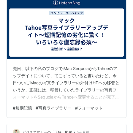
先日、以下の私のブログでiMac SequoiaからTahoeのア
ップデイトについて、てこずっていると書いたけど、今
日ついにiMacの写真ライブラリーの外付けHDへの移管と
いうか、正確には、移管していたライブラリーの写真フ
ォーマットをSequoiaからTahoeへ変更することが完了し
ました。 cooleagle.hatenablog.com このブログに、以
#
短期記憶
#
写真ライブラリー
#
フォーマット
下のようにフォーマットを変換するのに時間がかかるよ
うなことが書いてあるが、昨日のブログにリンボウ先生
の本のことを投稿したが、その本に書いてあった短期記
•
憶の劣化によって、このブログに書いたことを正確に覚
ビジネスマナーの「正解」図鑑
5ヶ月前