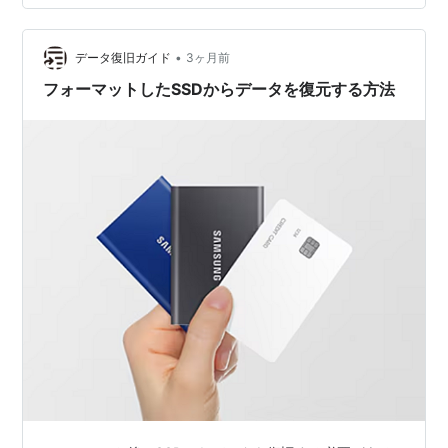
工夫してもいいんじゃないかと思ったわけ。 なにぶん、
まだこちらは手探りで書いてるからね～。 というわけ
•
で、余裕のある人は無理のない範囲で意見をもらえると
データ復旧ガイド
3ヶ月前
助かる。 「ここが見づらい」「こういう表示だと読みや
フォーマットしたSSDからデータを復元する方法
すい」 って感じでおｋだからよろしく…