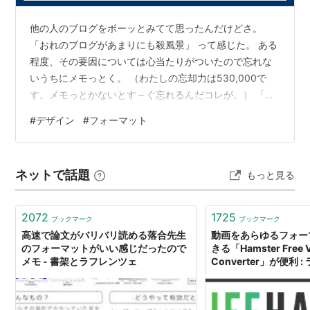
他の人のブログをボーッとみてて思ったんだけどさ。
「おれのブログがあまりにも殺風景」 って感じた。 ある
程度、その要因については心当たりがついたので忘れな
いうちにメモっとく。 （わたしの忘却力は530,000で
す。メモっとかないとす～ぐ忘れるんだコレが。） 「殺
風景」の要因（らしきもの） ①イラスト、写真がない
#
デザイン
#
フォーマット
②ブログデザインをあまりいじっていない ③もしかし
たら、行間を詰めすぎかもしれない 要因（らしきもの）
の深堀り ①についてはブログの主体がログばっかりだか
ネットで話題
もっと見る
らかな。あと、シンプルにブログ慣れしていない。 ②こ
れからイロイロいじってみる。見づらくなったらスマ
ン。 ③個人的にはコレでいいと思…
2072
1725
ブックマーク
ブックマーク
高速で論文がバリバリ読める落合先生
動画をあらゆるフォー
のフォーマットがいい感じだったので
きる「Hamster Free V
メモ - 書架とラフレンツェ
Converter」が便利 
［日本版］