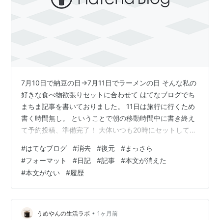
7月10日で納豆の日→7月11日でラーメンの日 そんな私の
好きな食べ物欲張りセットに合わせて はてなブログでち
まちま記事を書いておりました。 11日は旅行に行くため
書く時間無し。 ということで朝の移動時間中に書き終え
て予約投稿、準備完了！ 大体いつも20時にセットしてい
るため、まだ旅行中のなか思い出して確認すると⋯ 本文
#
はてなブログ
#
消去
#
復元
#
まっさら
が書かれてねえーッ！？ まさか長浜城のおもひでに続き
#
フォーマット
#
日記
#
記事
#
本文が消えた
2回目⋯！？ hakama-boots.com あの時は記事をギリギ
#
本文がない
#
履歴
リまで編集 →予約投稿ボタン！ →電波が悪くなり投稿時
間を過ぎる →本文全消去 という流れだったから分からな
くもないのですが 今回のラーメン日記はそんな事もな…
•
うめやんの生活ラボ
1ヶ月前