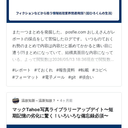
また一つまとめを発掘した。 posfie.com おしえさんがレ
ポートの採点をして苦悩したログです。 いつものておく
れ勢のまとめで内容は内容だと舐めてかかると痛い目に
遭う(?)まとめになっていて、結構真面目な内容になって
いる。よって閲覧数は2026/05/13 18:36現在で閲覧数が
7996 もあり、お気に入りにしたり、シェアしている人も
#
レポート
#
ておくれ
#
報告資料
#
転載
#
コピペ
結構いるのだ。 レポートがどっかからの再利用だと言う
#
フォーマット
#
電子メール
#
git
#
頃合い
のはありがちで、そこが閲覧数を多くした要因でもある
だろう。 ておくれ勢もやる時はやるのだ、と言うのがわ
かったところで、この記事を締めよう。
•
温故知新～温新知故？
4ヶ月前
マックTahoe写真ライブラリーアップデイト〜短
期記憶の劣化に驚く！いろいろな備忘録必須〜