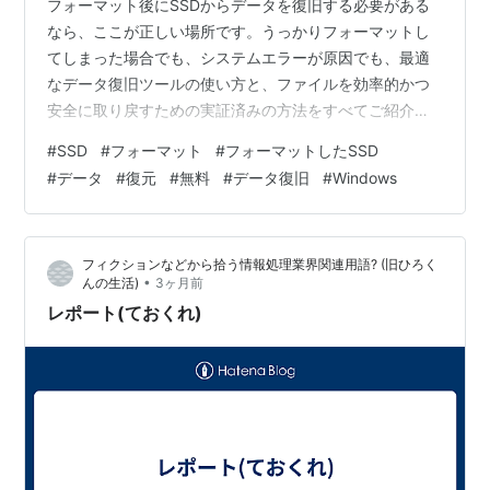
フォーマット後にSSDからデータを復旧する必要がある
なら、ここが正しい場所です。うっかりフォーマットし
てしまった場合でも、システムエラーが原因でも、最適
なデータ復旧ツールの使い方と、ファイルを効率的かつ
安全に取り戻すための実証済みの方法をすべてご紹介し
ます。 SSD ユーザーケース：SSDをフォーマットした後
#
SSD
#
フォーマット
#
フォーマットしたSSD
でもデータを復元できるか？ うっかりドライブをフォー
#
データ
#
復元
#
無料
#
データ復旧
#
Windows
マットしてしまいました。復元するにはどうすればいい
ですか？USBドライブをフォーマットしようとして、誤
ってセカンダリハードドライブをフォーマットしてしま
フィクションなどから拾う情報処理業界関連用語? (旧ひろく
いました。ドライブのバックアップがあったと思ってい
•
んの生活)
3ヶ月前
たのですが、実際にはありませんでした…
レポート(ておくれ)