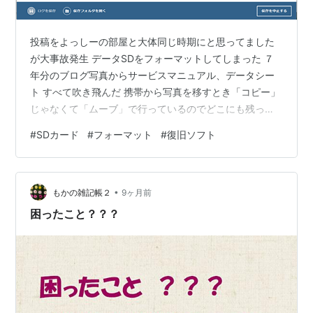
投稿をよっしーの部屋と大体同じ時期にと思ってました
が大事故発生 データSDをフォーマットしてしまった ７
年分のブログ写真からサービスマニュアル、データシー
ト すべて吹き飛んだ 携帯から写真を移すとき「コピー」
じゃなくて「ムーブ」で行っているのでどこにも残って
ない まぁ今回の写真はともかく家族の写真が消えたのは
#
SDカード
#
フォーマット
#
復旧ソフト
痛恨の一撃 なぜこんなことになったかと言うと別のPCの
SSD交換のために母艦で作業していたところドライブレ
ターを勘違いしてSDをフォーマットしてしまったのであ
•
ります 考えろ、考えろ クイックフォーマットだからデー
もかの雑記帳２
9ヶ月前
タは残っているはず いくつかフリーのソフトを試し使え
困ったこと？？？
そうなの発見 USBメモリ…