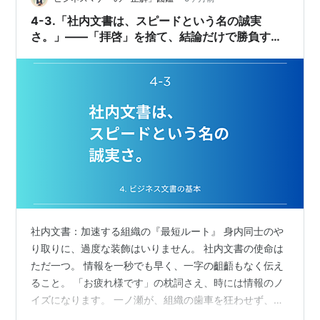
えていなくて、また、あたふたしてしまった…
4-3.「社内文書は、スピードという名の誠実
さ。」——「拝啓」を捨て、結論だけで勝負する
合理性の極致。
社内文書：加速する組織の『最短ルート』 身内同士のや
り取りに、過度な装飾はいりません。 社内文書の使命は
ただ一つ。 情報を一秒でも早く、一字の齟齬もなく伝え
ること。 「お疲れ様です」の枕詞さえ、時には情報のノ
イズになります。 一ノ瀬が、組織の歯車を狂わせず、ス
マートに目的を完遂するための「最短フォーム」を指南