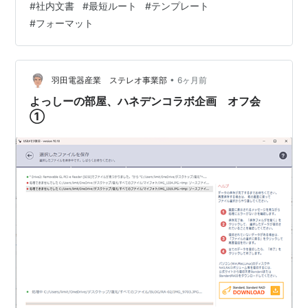
#
社内文書
#
最短ルート
#
テンプレート
します。
#
フォーマット
•
羽田電器産業 ステレオ事業部
6ヶ月前
よっしーの部屋、ハネデンコラボ企画 オフ会
①