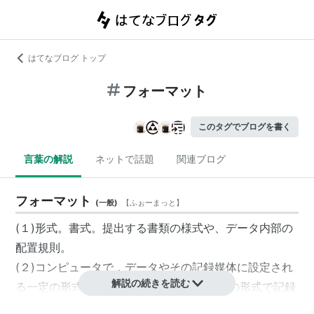
はてなブログ トップ
フォーマット
このタグでブログを書く
言葉の解説
ネットで話題
関連ブログ
フォーマット
(
一般
)
【
ふぉーまっと
】
(１)形式。書式。提出する書類の様式や、データ内部の
配置規則。
(２)コンピュータで，データやその記録媒体に設定され
解説の続きを読む
る一定の形式。あるいは，記憶媒体を一定の形式で記録
領域を区分し，管理領域を設けること。→
初期化