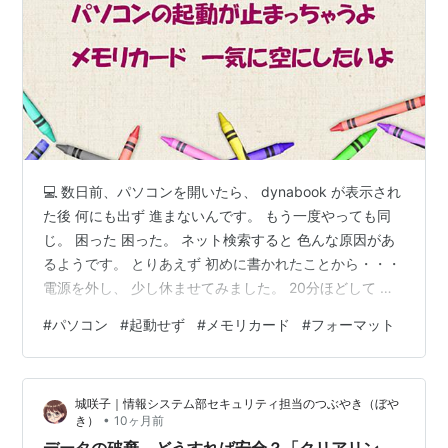
💻 数日前、パソコンを開いたら、 dynabook が表示され
た後 何にも出ず 進まないんです。 もう一度やっても同
じ。 困った 困った。 ネット検索すると 色んな原因があ
るようです。 とりあえず 初めに書かれたことから・・・
電源を外し、 少し休ませてみました。 20分ほどして 電
源を入れたら 進んで ちゃんと起動できました。 そうい
#
パソコン
#
起動せず
#
メモリカード
#
フォーマット
えば その前の日 ハードディスクに保存してある 写真を
あっちへこっちへと動かしていたのを思い出しました。
パソコンも働きすぎると ストを起こすんですね。 過労死
城咲子｜情報システム部セキュリティ担当のつぶやき（ぼや
しなくてよかった！！ 🍎 次は カメラのメモリーカード
•
き）
10ヶ月前
の話です。 Sonyα７CⅡで使っているメモリ…
データの破棄、どうすれば安全？「クリアリン