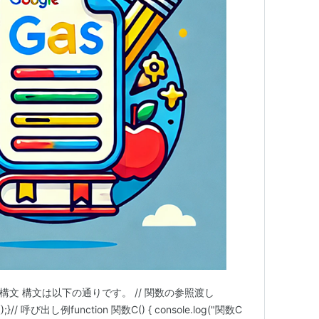
構文 構文は以下の通りです。 // 関数の参照渡し
);}// 呼び出し例function 関数C() { console.log("関数C