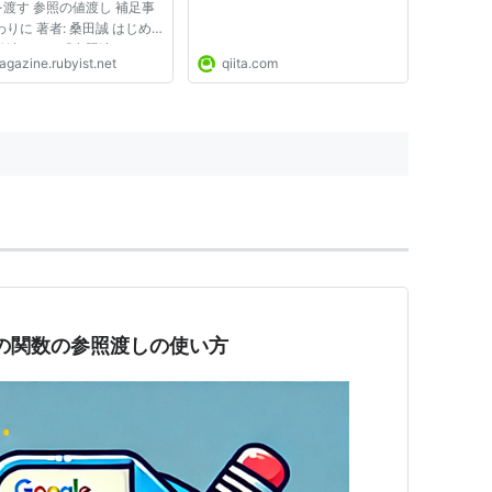
渡す 参照の値渡し 補足事
わりに 著者: 桑田誠 はじめ
「値渡し」と「参照渡し」と
agazine.rubyist.net
qiita.com
関数やメソッドにおける引数
し方の種類を表す用語です。
者向けに簡単に説明すると、
ようになります。 ...
iptでの関数の参照渡しの使い方