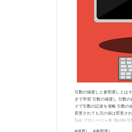
引数の値渡しと参照渡しとは
きで学習 引数の値渡し 引数の参
ドで引数の記述を省略 引数の
変更されても元の値は変更され
Sub プロシージャ名 (ByVal 引数
As データ型) As データ型
#
値渡し
#
参照渡し