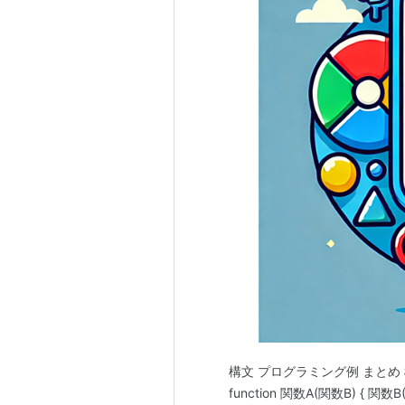
構文 プログラミング例 まとめ 
function 関数A(関数B) { 関数B(