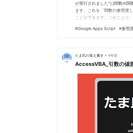
が実行されました");}関数A(
ます。これを「関数の参照渡
ことができます。これにより
述できるようになります。上記
#
Google Apps Script
#
参照
す。そして「関数A」内で「関
•
たま氏の覚え書き
4年前
AccessVBA_引数の値