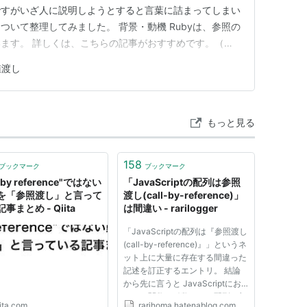
ですがいざ人に説明しようとすると言葉に詰まってしまい
について整理してみました。 背景・動機 Rubyは、参照の
ます。 詳しくは、こちらの記事がおすすめです。（む
） magazine.rubyist.net よくわからなくなる
値渡し
をしたら呼び出し元も変わる でも再代入したら呼び出し
もっと見る
158
ブックマーク
ブックマーク
l by reference"ではない
「JavaScriptの配列は参照
を「参照渡し」と言って
渡し(call-by-reference)」
事まとめ - Qiita
は間違い - rarilogger
「JavaScriptの配列は『参照渡し
(call-by-reference)』」というネ
ット上に大量に存在する間違った
記述を訂正するエントリ。 結論
から先に言うと JavaScriptにお
いて、関数の引数として配列を与
ita.com
rarihoma.hatenablog.com