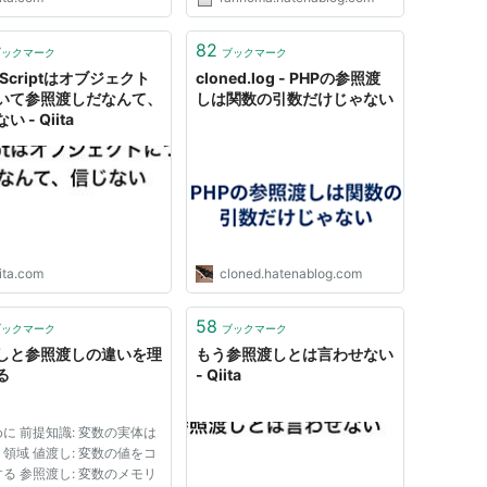
えた場合、『参照の値渡し』にな
ります。『参照の値渡し』は、
『参照渡し(call-by-reference)』
82
ブックマーク
ブックマーク
ではなく『値渡し(call-by-valu...
aScriptはオブジェクト
cloned.log - PHPの参照渡
いて参照渡しだなんて、
しは関数の引数だけじゃない
い - Qiita
ita.com
cloned.hatenablog.com
58
ブックマーク
ブックマーク
しと参照渡しの違いを理
もう参照渡しとは言わせない
る
- Qiita
に 前提知識: 変数の実体は
領域 値渡し: 変数の値をコ
る 参照渡し: 変数のメモリ