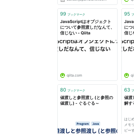
99
95
ブックマーク
JavaScriptはオブジェクト
Jav
について参照渡しだなんて、
につ
信じない - Qiita
信じな
qiita.com
qi
80
63
ブックマーク
値渡しと参照渡し (と参照の
値渡
値渡し) - ぐるぐる～
解す
はじめ
メモリ
ピーす