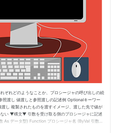
それぞれどのようなことか、プロシージャの呼び出しの続
照渡し 値渡しと参照渡しの記述例 Optionalキーワー
値渡し 複製されたものを渡すイメージ、渡した先で値が
ない ▼構文▼ 引数を受け取る側のプロシージャに記述
 As データ型) Function プロシージャ名 (ByVal 引数
 引数の参照渡し そのままを渡すイメージ、渡した先で値が