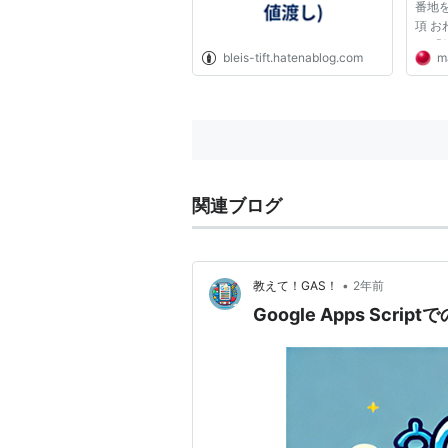
番地を
項 お
に 
bleis-tift.hatenablog.com
m
は、
の渡
初級
以下の
関連ブログ
•
教えて！GAS！
2年前
Google Apps Scr