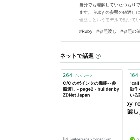
自分でも理解していたつもり
ます。 Ruby の参照の値渡し
値渡しというモデルで動いてい
しろこの記事を読めば、理解できますw
#
Ruby
#
参照渡し
#
参照の
ケースが、 配列に破壊的操作
元には影…
ネットで話題
264
164
ブックマーク
C/C のポインタの機能--参
"cal
照渡し - page2 - builder by
動作
ZDNet Japan
いる記
builder.japan.zdnet.com
qi