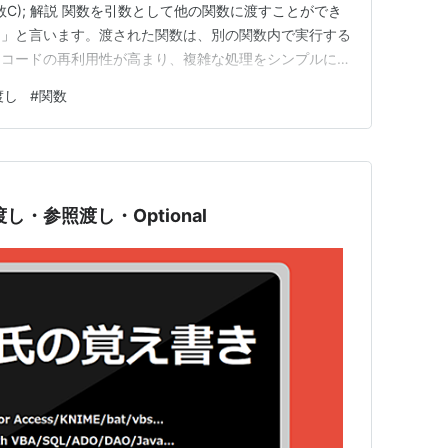
関数C); 解説 関数を引数として他の関数に渡すことができ
し」と言います。渡された関数は、別の関数内で実行する
、コードの再利用性が高まり、複雑な処理をシンプルに記
では、「関数A」が引数として「関数B」を受け取りま
渡し
#
関数
数B」を実行します。実際には「…
渡し・参照渡し・Optional