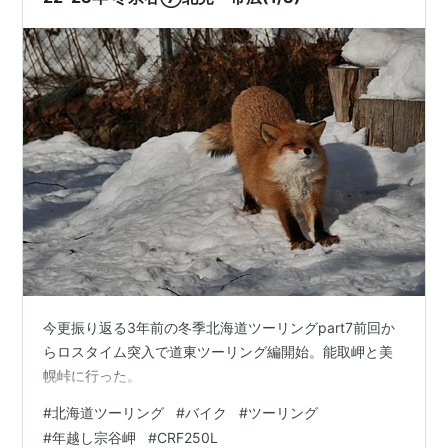
今更振り返る3年前の冬季北海道ツーリングpart7前回か
らロスタイム突入で道東ツーリング編開始。能取岬と美
幌峠に行った。
#
北海道ツーリング
#
バイク
#
ツーリング
#
年越し宗谷岬
#
CRF250L