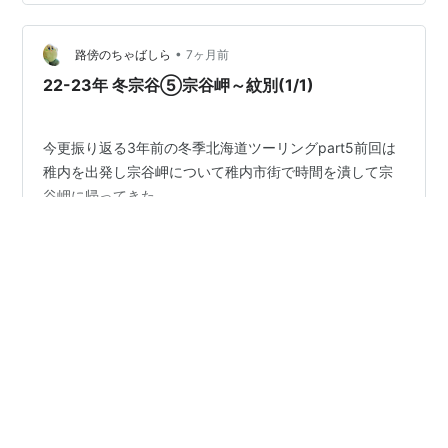
のままツーリングができるのに感動します。 さて、一発
ぶちかましましょうか。バイクを洗車したところなの
•
に、また汚す。これの繰り返しなんですよね。諸行無常
路傍のちゃばしら
7ヶ月前
です（笑） あぁ、いいね。谷筋から見る明るい山と青い
22-23年 冬宗谷⑤宗谷岬～紋別(1/1)
空。 ちょっと雪遊びをしましょうよ。 だ…