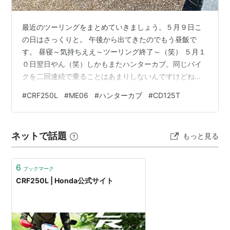
最近のツーリングをまとめていきましょう。５月９日こ
の日はさっくりと。 午後から出てきたのでもう昼飯で
す。 昼寝～気持ちええ～ツーリング終了～（笑） ５月１
０日翌日やん（笑）しかもまたハンターカブ。同じバイ
クを二回連続で乗ることはあまりしないんですけどね。
ハンターカブは土手を走るのに丁度いい足回りの性能。
#
CRF250L
#
ME06
#
ハンターカブ
#
CD125T
こんなところを見つけちゃいました。 おぉぉぉ、なかな
か気持ちがいいです。 ５月２６日XRに乗りましょう。
洗車してピカピカなところを写真にとりたかったんだ
ネットで話題
もっと見る
な、多分。 だって、すぐに汚れちゃうもんね。はかない
のよ、オフ車の洗車は（笑） いざダートへ。 ピストンで
した。 この奥はまだ未調査だな。…
6
ブックマーク
CRF250L | Honda公式サイト