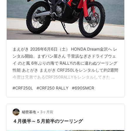
まえがき 2026年6月6日（土） HONDA Dream金沢へ レ
ンタル開始、まずパン屋さん 千里浜なぎさドライブウェ
イ のと風 6年ぶりの海で RALLYの名に違わぬツーリング
性能 あとがき まえがき CRF250Lをレンタルして約2週間
今度は兄弟であるCRF250RALLYをレンタルしてきた 実
はRALLYはかつての憧れのバイクでもある
#
CRF250L
#
CRF250 RALLY
#
690SMCR
CRF250RALLYが世間に初登場したのは2017年 自分は
RC390に乗っていた頃 当時のアドベンチャーバイクとい
えばKTMの旗艦モデルであるスーパーアドベンチャーシ
•
リーズで、足のつかないようなシート高に200kgの重
秘密基地
3ヶ月前
量、そもそも1000ccを超え…
４月後半～５月前半のツーリング