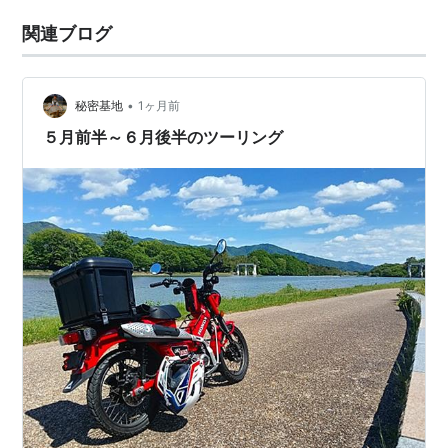
関連ブログ
•
秘密基地
1ヶ月前
５月前半～６月後半のツーリング