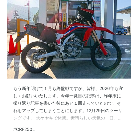
もう新年明けて１月も終盤戦ですが、皆様、2026年も宜
しくお願いいたします。今年一発目の記事は、昨年末に
振り返り記事を書いた後にあと１回走っていたので、そ
れをアップしてしまうことにします。12月29日のツーリ
ングです。 大ケヤキで休憩。素晴らしい天気の一日。ハ
ンドルカバーにグリップヒーター、上半身は電熱ベス
#
CRF250L
ト、足先には貼るカイロ。湯船に浸かったような暖かさ