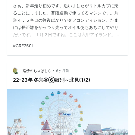
さぁ、新年走り初めです。迷いましたがリトルカブに乗
ることにしました。普段通勤で使ってるマシンです。片
道４．５キロの往復ばかりでタフコンディション。たま
には長距離をがっつり走ってオイルあちあちにしてやり
たいです。 １月２日ですね。ここは六甲アイランド。都
会にありながら、田舎のひとけの無さを味わうのにうっ
#
CRF250L
てつけの場所です。どうです？この閑散っぷり。 六甲ア
イランドの南端にやってきました。ここはバイク乗り入
れ禁止なので押して入ってね。どうです？このリゾート
•
感。 ベンチもゆったり。寝転がれる広さです。 チュロス
路傍のちゃばしら
6ヶ月前
とあちあちの珈琲を準備してきました。珈琲はインスタ
22-23年 冬宗谷⑥紋別～北見(1/2)
ントで熱湯で作ってきたんです。サーモスなら…