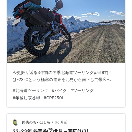
今更振り返る3年前の冬季北海道ツーリングpart8前回
は-23℃という極寒の道東を北見から南下して帯広へ
#
北海道ツーリング
#
バイク
#
ツーリング
#
年越し宗谷岬
#
CRF250L
•
路傍のちゃばしら
6ヶ月前
22-23年 冬宗谷⑦北見～帯広(1/3)