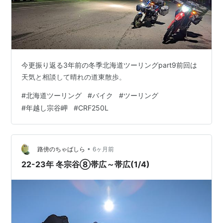
今更振り返る3年前の冬季北海道ツーリングpart9前回は
天気と相談して晴れの道東散歩。
#
北海道ツーリング
#
バイク
#
ツーリング
#
年越し宗谷岬
#
CRF250L
•
路傍のちゃばしら
6ヶ月前
22-23年 冬宗谷⑧帯広～帯広(1/4)