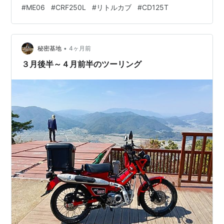
もお気をつけください。 久しぶりにダム横を上がりまし
#
ME06
#
CRF250L
#
リトルカブ
#
CD125T
ょう。 いいね。これこれ。 いつもの眺望ポイント。 ヒ
ルメシにしましょう。最近は専ら手作りおにぎりです。
タリーズ珈琲とともに。午後もわちゃわちゃ走りました
•
が割愛。 ４月２２日さー、一発登りますかー！いや、今
秘密基地
4ヶ月前
日はやめときましょう。嫌な予感がします（笑）写真よ
３月後半～４月前半のツーリング
り実物は傾斜があるんですよん。傾斜がキツ…