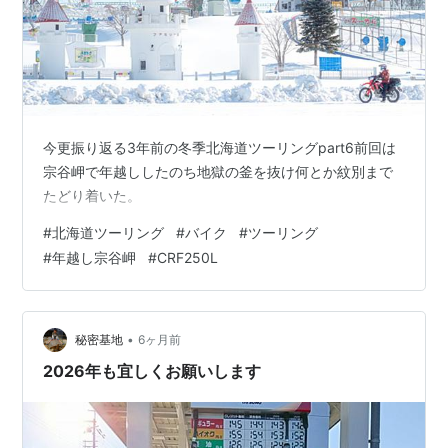
今更振り返る3年前の冬季北海道ツーリングpart6前回は
宗谷岬で年越ししたのち地獄の釜を抜け何とか紋別まで
たどり着いた。
#
北海道ツーリング
#
バイク
#
ツーリング
#
年越し宗谷岬
#
CRF250L
•
秘密基地
6ヶ月前
2026年も宜しくお願いします