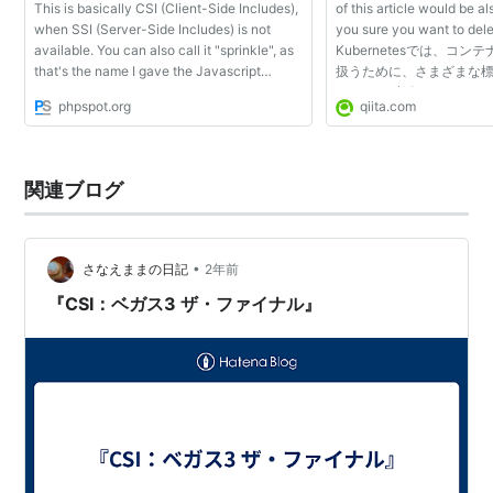
This is basically CSI (Client-Side Includes),
of this article would be a
when SSI (Server-Side Includes) is not
you sure you want to delet
available. You can also call it "sprinkle", as
Kubernetesでは、コ
that's the name I gave the Javascript
扱うために、さまざまな
library. SSIならぬクライアントサイドインク
ス（～Iと省略されるもの
phpspot.org
qiita.com
ルード（CSI）を実現できる「sprinkle.js」。
す。これらは、コンテナ
S...
つプラグ...
関連ブログ
•
さなえままの日記
2年前
『CSI：ベガス3 ザ・ファイナル』