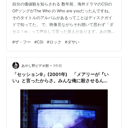
自分の価値観を知らされる 数年前、海外ドラマのCSIの
OPソングがThe Who の Who are youだったんですね。
そのタイトルのアルバムがあるってことはディスクガイ
ドで知ってた。 で、映像見ながらそれ聴いて思わず「ダ
セエ！w」って声出して笑った覚えがあります。あの無理
した16ビートのハイハットとか 渋くクールに見せたかっ
#
ザ・フー
#
CSI
#
ロック
#
ダサい
た痕跡があるのに、コーラスがサイケハモリ的なことと
か色んな要素があると思うのですが。
www.youtube.com 振り向かないことさ The Whoの初期
•
はApplemusicで入れてますし。 ピート・タウンゼントフ
あやし野ビデオ館
5年前
ァンですし。 あのドラマに使ったのが悪い方に絶妙…
「セッション9」(2001年) 「メアリーが『い
い』と言ったからさ。みんな俺に殺させるん
だ…」