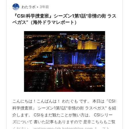
らの私はすべて同じでしょうか。このような疑問がわい
•
てきてしまいます。 私たちは一緒にいる人によって、少
わたラボ
3年前
しづつ自分が異なることに、気づくでしょう。 そこで、
『CSI:科学捜査班』シーズン1第1話"非情の街 ラス
以下ではコミュニケーシ…
ベガス”（海外ドラマレポート）
こんにちは！こんばんは！ わたぐも です。 本日は『CSI:
科学捜査班』 シーズン1第1話"非情の街 ラスベガス" を紹
介します。 CSIをまだ観たことが無い方は、 CSIシリー
ズについて 書いた記事もありますので 是非こちらもご覧
ください。 watagumo-lab.hatenablog.com １．ストー