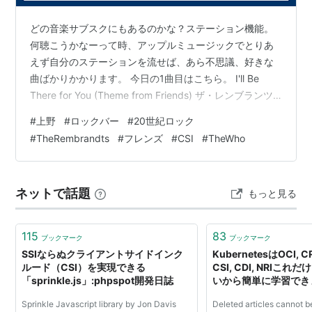
どの音楽サブスクにもあるのかな？ステーション機能。
何聴こうかなーって時、アップルミュージックでとりあ
えず自分のステーションを流せば、あら不思議、好きな
曲ばかりかかります。 今日の1曲目はこちら。 I'll Be
There for You (Theme from Friends) ザ・レンブランツ
ロック ¥255 provided courtesy of iTunes
#
上野
#
ロックバー
#
20世紀ロック
music.apple.com 米国シットコム「フレンズ」の主題歌
#
TheRembrandts
#
フレンズ
#
CSI
#
TheWho
「I'LL Be There for You」でした！ この曲はもう何十回
と聴いたけど、他の曲は知らないのでした。 ドラマの主
題歌と言えば、The WHOの曲…
ネットで話題
もっと見る
115
83
ブックマーク
ブックマーク
SSIならぬクライアントサイドインク
KubernetesはOCI, CRI
ルード（CSI）を実現できる
CSI, CDI, NRIこ
「sprinkle.js」:phpspot開発日誌
いから簡単に学習できます 
Sprinkle Javascript library by Jon Davis
Deleted articles cannot b