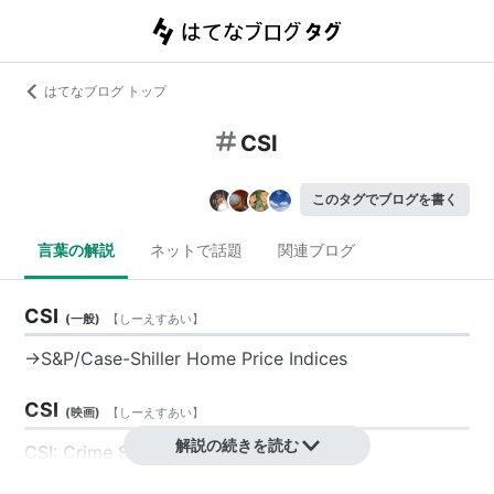
はてなブログ トップ
CSI
このタグでブログを書く
言葉の解説
ネットで話題
関連ブログ
CSI
(
一般
)
【
しーえすあい
】
→
S&P/Case-Shiller Home Price Indices
CSI
(
映画
)
【
しーえすあい
】
解説の続きを読む
CSI: Crime Scene Investigation
2000年放送開始のアメリカのTVドラマシリーズ。