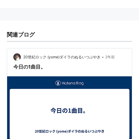
（CBS）
現在CSI本体とスピンオフしたCSI:マイアミ、CSI:NYが
放送されている。
CSIはラスベガスを舞台とし、CSI:マイアミはマイア
関連ブログ
ミ、CSI:NYはニューヨークを舞台とした、科学捜査班
の活躍を描いている。
•
関連語 海外ドラマ
20世紀ロック (yome)ダイラのぬるいつぶやき
2年前
今日の1曲目。