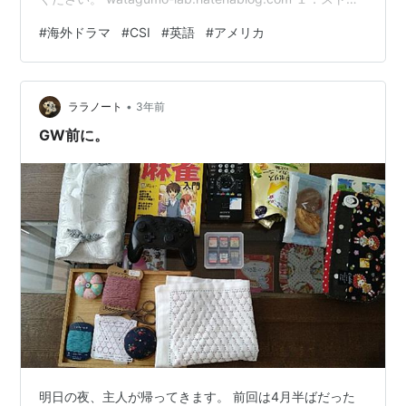
リー概要 多数の事件発生と捜査 新人捜査官"ホリー・グ
#
海外ドラマ
#
CSI
#
英語
#
アメリカ
リッブス" 主任"ジム・ブラス"とウォリックの対立 ウォ
リック 担当事件を外される ２．まとめ【ネタバレ含む】
１．ストーリー概要 多数の事件発生と捜査 浴槽で自殺し
•
た男、ボイスレコーダーに よる遺書も発見されます。 こ
ララノート
3年前
の捜査を担当する…
GW前に。
明日の夜、主人が帰ってきます。 前回は4月半ばだった