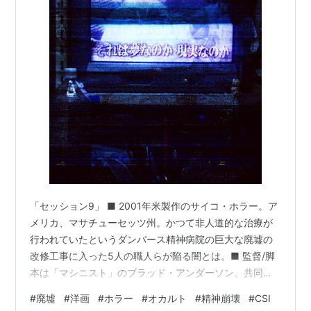
「セッション9」 ■ 2001年米製作のサイコ・ホラー。ア
メリカ、マサチューセッツ州。かつて非人道的な治療が
行われていたというダンバース精神病院の巨大な廃墟の
改修工事に入った5人の職人らが陥る闇とは。■ 監督/脚
本は「マシニスト」のブラッド・アンダーソン。共同脚
本はマイク役のスティーヴン・ジェヴェドン。■ 出演/ゴ
#
廃墟
#
洋画
#
ホラー
#
オカルト
#
精神崩壊
#
CSI
ードン(ピーター・ミュラン)、フィル(デヴィッド・カル