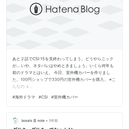
あと２話でCSI:15を見終わってしまう。どうやらニック
が… いや、ネタバレはやめときましょう。いくら何年も
前のドラマとはいえ。 今日、室外機カバーを作りまし
た。100円ショップで330円の室外機カバーを購入。 ※こ
んなの ↓
https://www.amazon.co.jp/%E3%82%A8%E3%82%A2%
#
海外ドラマ
#
CSI
#
室外機カバー
E3%82%B3%E3%83%B3%E5%AE%A4%E5%A4%96%E6
%A9%9F%E9%81%AE%E7%86%B1%E3%82%B7%E3%8
3%BC%E3%83%88-
•
2%E6%9E%9A%E3%82%BB%E3%83%83%E3%83%88-
bosats 音 note
5年前
%E6%B1%9A%E3%8…