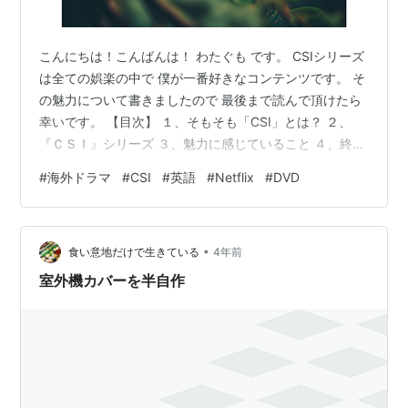
こんにちは！こんばんは！ わたぐも です。 CSIシリーズ
は全ての娯楽の中で 僕が一番好きなコンテンツです。 そ
の魅力について書きましたので 最後まで読んで頂けたら
幸いです。 【目次】 １、そもそも「CSI」とは？ ２、
『ＣＳＩ』シリーズ ３、魅力に感じていること ４、終わ
りに １、そもそも「CSI」とは？ "CSI"とはアメリカの警
#
海外ドラマ
#
CSI
#
英語
#
Netflix
#
DVD
察組織の中で 科学捜査を専門とした部署です。 ちなみ
に"CSI"という名称の部署は存在していなかったが 2000
年からアメリカで放送を開始した『CSI:科学捜査班』の
•
ヒットに伴って 実際に"CSI"という名称の部署が誕生しま
食い意地だけで生きている
4年前
した。 日本の科捜研と呼ばれる証拠を分析…
室外機カバーを半自作