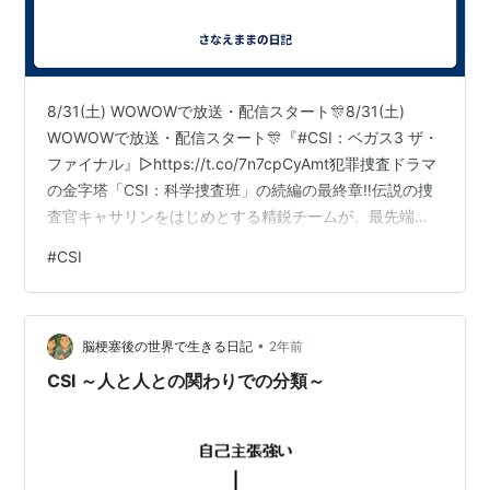
8/31(土) WOWOWで放送・配信スタート🎊8/31(土)
WOWOWで放送・配信スタート🎊『#CSI：ベガス3 ザ・
ファイナル』▷https://t.co/7n7cpCyAmt犯罪捜査ドラマ
の金字塔「CSI：科学捜査班」の続編の最終章‼伝説の捜
査官キャサリンをはじめとする精鋭チームが、最先端の
科学捜査で難事件に挑む💥#高島雅羅 #唐沢潤 #小野大輔
#
CSI
#早見沙織 pic.twitter.com/Fs3uTBhqcX— WOWOW海外
ドラマ (@wow_kaigaidrama) 2024年6月25日
•
脳梗塞後の世界で生きる日記
2年前
CSI ～人と人との関わりでの分類～