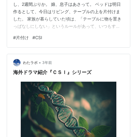
し、2週間ぶりか。 娘、息子はあさって。 ベッドは明日
作るとして、今日はリビング、テーブルの上を片付けま
した。 家族が暮らしていた頃は、「テーブルに物を置き
っぱなしにしない」というルールがあって、いつもすっ
きりを徹底していたのです。 が、現在は私が独占できる
#
片付け
#
CSI
ため、いろいろ置きっぱなし。便利なんやもん。 黒執事
のマンガ、パッチワークの雑誌なども乗っていました
が、写真撮る 前に片付けました。 ま、GWで家族が在宅
•
中は従来通りすっきりを徹底しておこう＾＾。 裁縫道具
わたラボ
3年前
はこのあとここで刺し子するので、このまま。 switchプ
海外ドラマ紹介『ＣＳＩ』シリーズ
ロコンとTVリモコンは、C…