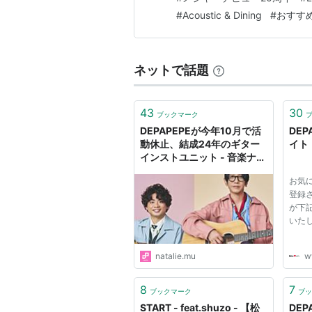
#
Acoustic & Dining
#
おすす
ネットで話題
43
30
ブックマーク
DEPAPEPEが今年10月で活
DEP
動休止、結成24年のギター
イト
インストユニット - 音楽ナタ
リー
お気
登録
が下
いた
natalie.mu
w
8
7
ブックマーク
ブッ
START - feat.shuzo - 【松
DEPA