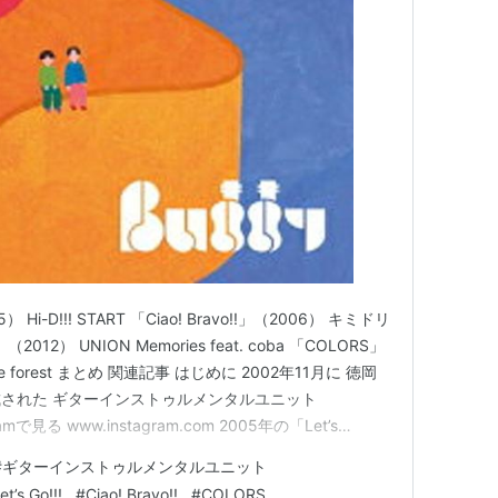
） Hi-D!!! START 「Ciao! Bravo!!」（2006） キミドリ
」（2012） UNION Memories feat. coba 「COLORS」
om the forest まとめ 関連記事 はじめに 2002年11月に 徳岡
された ギターインストゥルメンタルユニット
mで見る www.instagram.com 2005年の「Let’s
#
ギターインストゥルメンタルユニット
et’s Go!!!
#
Ciao! Bravo!!
#
COLORS