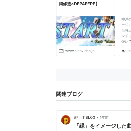
岡修造×DEPAPEPE】
神戸
ージ
当時
ンド
弾い
高める
www.nicovideo.jp
ja
れた。
あく
よく
った。
2003.
関連ブログ
•
#PinIT BLOG
1年前
「緑」をイメージした曲