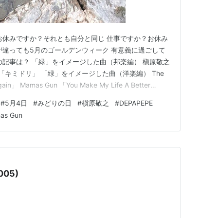
お休みですか？それとも自分と同じ 仕事ですか？お休み
が違っても5月のゴールデンウィーク 有意義に過ごして
の記事は？ 「緑」をイメージした曲（邦楽編） 槇原敬之
PEPE 「キミドリ」 「緑」をイメージした曲（洋楽編） The
Again」 Mamas Gun 「You Make My Life A Better
事は？ さて今日5月4日は、、、「みどりの日」ですよね。
#
5月4日
#
みどりの日
#
槇原敬之
#
DEPAPEPE
記…
as Gun
005)