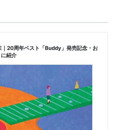
2004に出演決定。
B0001924RW
PE｜20周年ベスト「Buddy」発売記念・お
LHWN0
とに紹介
:B0006FGXDC
SIN:B00092QU5I
5年7月20日）
ASIN:B0009V92Y0