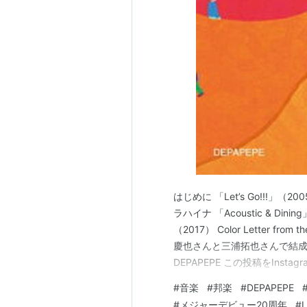
はじめに 「Let’s Go!!!」（2005
ラハイナ 「Acoustic & Dining
（2017） Color Letter fr
慶也さんと三浦拓也さんで結成
DEPAPEPE この投稿をInstagra
Go!!!」でメジャーデビュ…
#
音楽
#
邦楽
#
DEPAPEPE
#
メジャーデビュー20周年
#
L