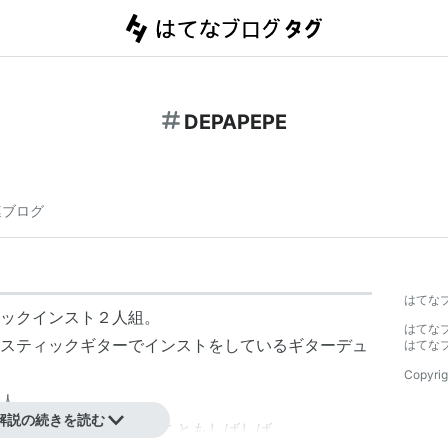
DEPAPEPE
連ブログ
はてな
ックインスト２人組。
はてな
スティックギターでインストをしているギターデュ
はてな
Copyrig
人。
解説の続きを読む
TV番組等に使用されることもしばしば。