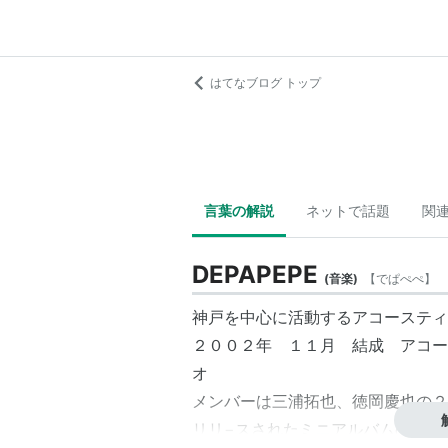
はてなブログ トップ
言葉の解説
ネットで話題
関
DEPAPEPE
(
音楽
)
【
でぱぺぺ
】
神戸を中心に活動するアコースティ
２００２年 １１月 結成 アコー
オ
メンバーは三浦拓也、徳岡慶也の２
リリ−スされたミニアルバムの曲が