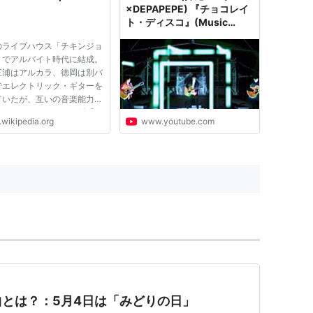
×DEPAPEPE) 『チョコレイ
ト・ディスコ』(Music
Video / Short Version) -
のライブハウス「チキンジョ
YouTube
」でアルバイト時代に結成。
三浦はアルカラ、徳岡は別バ
でエレクトリック・ギターを
ていたが、互いの音楽能力を
ためにDEPAPEPEが結成さ
.wikipedia.org
www.youtube.com
当日のDEPAPEPEの活動は
までそれぞれのバンドをより
するための副業的な役割であ
 三浦は2002年7月から
..
とは？：5月4日は「みどりの日」