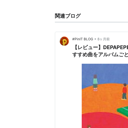
FM802主催のMINAMI WHEEL 
amazon:DEPAPEPE
関連ブログ
ディスコグラフィー
•
#PinIT BLOG
8ヶ月前
「ACOUSTIC FRIENDS」
ASIN:
【レビュー】DEPAPE
「Sky!Sky!Sky!」
ASIN:B0002
すすめ曲をアルバムご
「Passion Of Gradation」
ASIN
「Let’s Go!!!」（2005年5月）
A
「SUMMER PARADE」（200