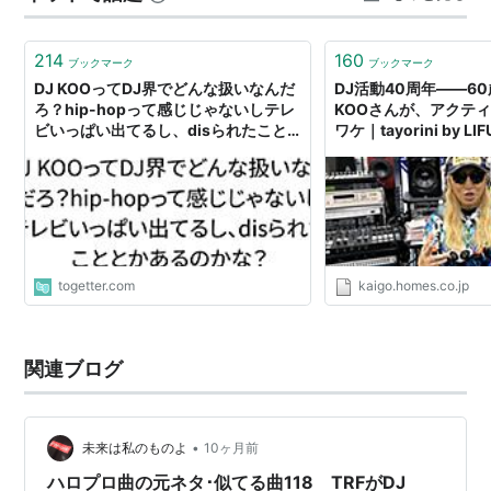
214
160
ブックマーク
ブックマーク
DJ KOOってDJ界でどんな扱いなんだ
DJ活動40周年――6
ろ？hip-hopって感じじゃないしテレ
KOOさんが、アクテ
ビいっぱい出てるし、disられたこと
ワケ｜tayorini by LI
とかあるのかな？
togetter.com
kaigo.homes.co.jp
関連ブログ
•
未来は私のものよ
10ヶ月前
ハロプロ曲の元ネタ･似てる曲118 TRFがDJ