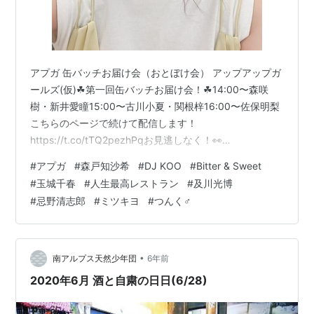
アプガ 缶バッチお届け会（おとぼけ会） アップアップガ
ールズ(仮)☘第一回缶バッチお届け会！☘14:00〜森咲
樹・新井愛瞳15:00〜古川小夏・関根梓16:00〜佐保明梨
こちらのページで続けて配信します！
https://t.co/tTQ2pezhPqお見逃しなく！👀
pic.twitter.com/W4CKa9xbIX— upupgirls-official
#
アプガ
#
森戸知沙希
#
DJ KOO
#
Bitter & Sweet
(@uugirlsofficial) August 22, 2020 準備中
#
玉城千春
#
人生最高レストラン
#
及川光博
https://t.co/ESORRQFm51 pic.twitter.com/8VQaTSfwj7
#
忌野清志郎
#
ミツキヨ
#
つんく♂
— 新 井 愛 瞳 ア プ ガ ( 仮 ) (@arai_ma…
•
南アルプス天然少年団
6年前
2020年6月 酒と自粛の日日(6/28)