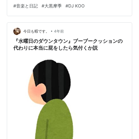
ストップ物にアジャスト出来ることに驚いてみた。ま
#
音楽と日記
#
大黒摩季
#
DJ KOO
ぁ、この辺はDJ KOOの名はダテじゃないといったところ
なのでしょう。少し落ち気味だったバイタリティに活が
入りました。今日も地味な仕事に専念しよう。うむ。
•
今日も暇です。
4年前
『水曜日のダウンタウン』ブーブークッションの
代わりに本当に屁をしたら気付くか説