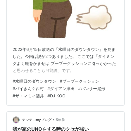
2022年6月15日放送の『水曜日のダウンタウン』を見ま
した。今回は説が2つありました。 ここでは「タイミン
グよく屁をかませば ブーブークッションに引っかかった
と思わせることも可能説」です。
#
水曜日のダウンタウン
#
ブーブークッション
#
バイきんぐ西村
#
ダイアン津田
#
パンサー尾形
#
ザ・マミィ酒井
#
DJ KOO
•
テンテコmyブログ
5年前
我が家のUNOをする時のクセが強い