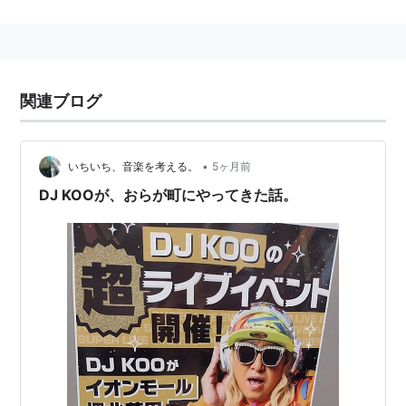
的。
2004年、Fence of Defenceのドラマー、山田ワタルと
ユニット・WILLを結成。
関連ブログ
•
いちいち、音楽を考える。
5ヶ月前
DJ KOOが、おらが町にやってきた話。