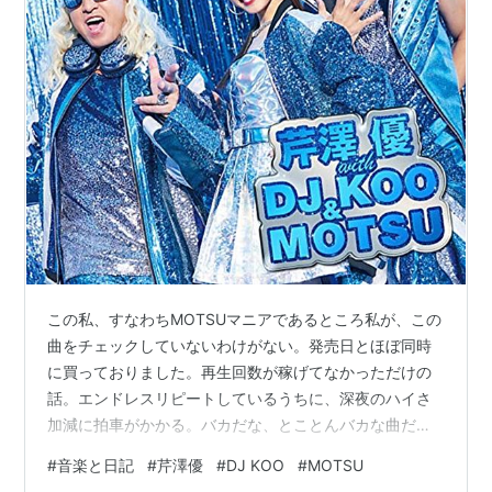
この私、すなわちMOTSUマニアであるところ私が、この
曲をチェックしていないわけがない。発売日とほぼ同時
に買っておりました。再生回数が稼げてなかっただけの
話。エンドレスリピートしているうちに、深夜のハイさ
加減に拍車がかかる。バカだな、とことんバカな曲だ
な。バカであることへの確信犯であり続けるMOTSU先生
#
音楽と日記
#
芹澤優
#
DJ KOO
#
MOTSU
でありますから、これは間違いなくMOTSU先生の本懐で