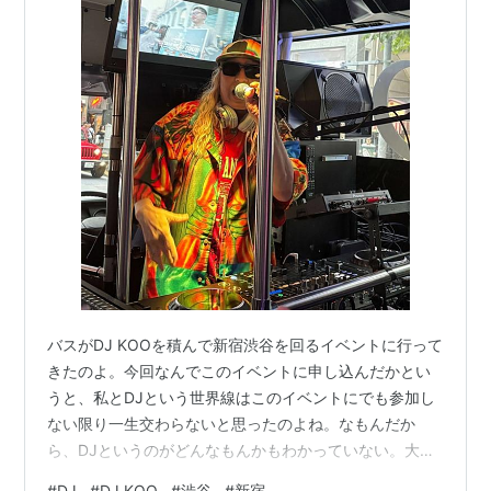
バスがDJ KOOを積んで新宿渋谷を回るイベントに行って
きたのよ。今回なんでこのイベントに申し込んだかとい
うと、私とDJという世界線はこのイベントにでも参加し
ない限り一生交わらないと思ったのよね。なもんだか
ら、DJというのがどんなもんかもわかっていない。大慌
てで調べたところ、DJというのは曲を途切れさせること
#
DJ
#
DJ KOO
#
渋谷
#
新宿