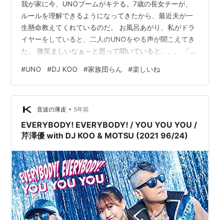
我が家に今、UNOブームがキテる。7歳の長女チーが、
ルールを理解できるようになってきたから、最近夫が一
生懸命教えてくれているのだ。 お風呂あがり、私がドラ
イヤーをしていると、二人のUNOをやる声が聞こえてき
た。 微笑ましいなぁ～と思って聞いていると、、、 「色
を変えマース！緑だyo！」 、、、出たで！まただ！ 夫が
#
UNO
#
DJ KOO
#
家族団らん
#
楽しいね
DJ KOOになってるーーー！！！ そう、以前ブログにも
書いたが、うちの夫には、突如としてKOO化する現象が
起こるのだ。tenteko-my.hatenablog.com そしてあの
•
KOO化現象は、おさまるどころか、 もはや常習化してい
音波の薄皮
5年前
るときたもんだ。 まいっちゃうよ、まったく。 テ…
EVERYBODY! EVERYBODY! / YOU YOU YOU /
芹澤優 with DJ KOO & MOTSU (2021 96/24)