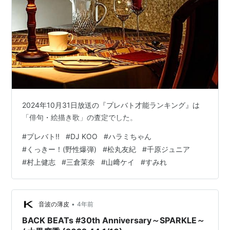
2024年10月31日放送の『プレバト才能ランキング』は
「俳句・絵描き歌」の査定でした。
#
プレバト!!
#
DJ KOO
#
ハラミちゃん
#
くっきー！(野性爆弾)
#
松丸友紀
#
千原ジュニア
#
村上健志
#
三倉茉奈
#
山﨑ケイ
#
すみれ
•
音波の薄皮
4年前
BACK BEATs #30th Anniversary～SPARKLE～