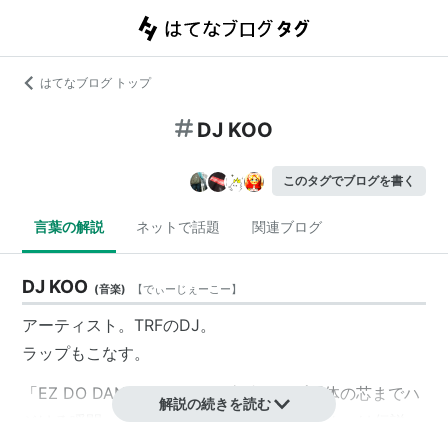
はてなブログ トップ
DJ KOO
このタグでブログを書く
言葉の解説
ネットで話題
関連ブログ
DJ KOO
(
音楽
)
【
でぃーじぇーこー
】
アーティスト。TRFのDJ。
ラップもこなす。
「EZ DO DANCE」における高速ラップ「体の芯までハ
解説の続きを読む
ジける瞬間 時間の彼方ではじけるプリズム」は伝説