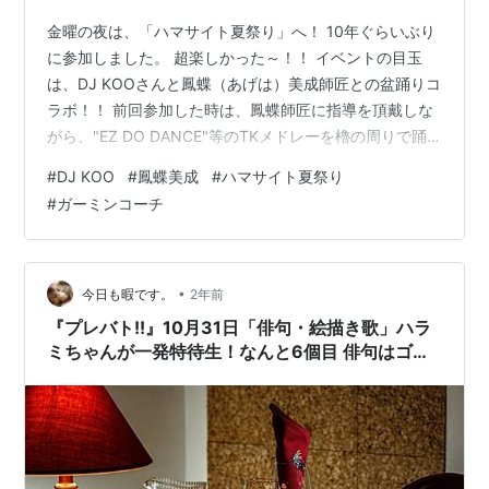
金曜の夜は、「ハマサイト夏祭り」へ！ 10年ぐらいぶり
に参加しました。 超楽しかった～！！ イベントの目玉
は、DJ KOOさんと鳳蝶（あげは）美成師匠との盆踊りコ
ラボ！！ 前回参加した時は、鳳蝶師匠に指導を頂戴しな
がら、"EZ DO DANCE"等のTKメドレーを櫓の周りで踊
りまくりました。 今回は、踊るスペースはなく、櫓の上
#
DJ KOO
#
鳳蝶美成
#
ハマサイト夏祭り
で踊るDJ KOOさんと鳳蝶師匠の盆踊りをノリノリで鑑賞
#
ガーミンコーチ
する感じ。 それはそれで良かったです。 楽し過ぎて、ビ
ール飲み過ぎました(^_^;) で、翌土曜日。 朝超眠かった
けど、走りに行きました。 あ、40分ほど寝過ごしたた
め、スタートがだいぶ遅くなりましたが(^^; この…
•
今日も暇です。
2年前
『プレバト!!』10月31日「俳句・絵描き歌」ハラ
ミちゃんが一発特待生！なんと6個目 俳句はゴッ
ドタンの松丸アナが初参戦