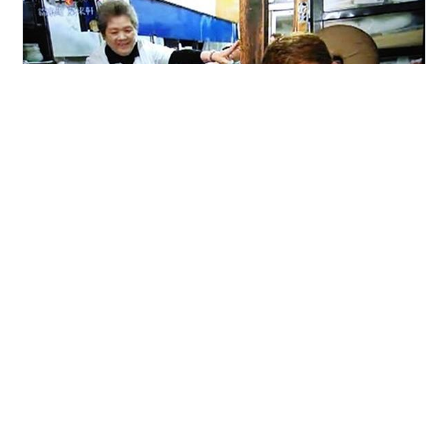
スマイレージ（現アンジュルム）を熱く語ろう #キニナ
ルもういっちょ 更新しました！ #沢口けいこ と、自粛期
間中にスマイレージにハマった #ハロプロ初心者P によ
る、番組史上最長の1時間13分の熱血トークです。【ゆう
かりん】スマイレージ（現アンジュルム）を熱く語ろう
【キニナルもういっちょ】 https://t.co/lZYEzjLdMS
#
スマイレージ
#
沢口けいこ
#
CHERRSEE
pic.twitter.com/Ht4EHCmCtZ— もういっちょTV【公
#
岩井ひかる
#
放プリユース
#
DJ KOO
#
加賀温泉郷
式】 (@moichoTV) June 28, 2020 アンジュルムではな
#
町中華で飲ろうぜ
く、スマイレージってところが面白い。 岩井ひかるバー
スデー 誰よりも早くLINEもくれてストーリー上げてく