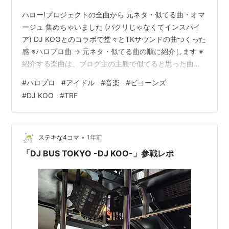
ハロー!プロジェクトの全曲から 元ネタ・似てる曲・オマ
ージュ 集めちゃいました (パクリじゃなくてインスパイ
ア) DJ KOOとのコラボで堂々とTKサウンドの曲つくった
感 ※ハロプロ曲 → 元ネタ・似てる曲の順に紹介します ※
紹介する楽曲は、ブログ主の主観で似てると思った曲を
含みます ※同じ楽曲を複数回紹介する場合があります DJ
#
ハロプロ
#
アイドル
#
音楽
#
ビヨーンズ
KOO × BEYOOOOONDS - 最KOO DE DANCE(2025)
#
DJ KOO
#
TRF
TRF - EZ DO DANCE(1993) はっぱ隊 - YATTA!(2001)
DJ KOO × BEYOOOOONDS - 最KOO DE DANCE(2025)
作詞：星部シ…
•
ステキな4コマ
1年前
「DJ BUS TOKYO -DJ KOO-」参戦レポ