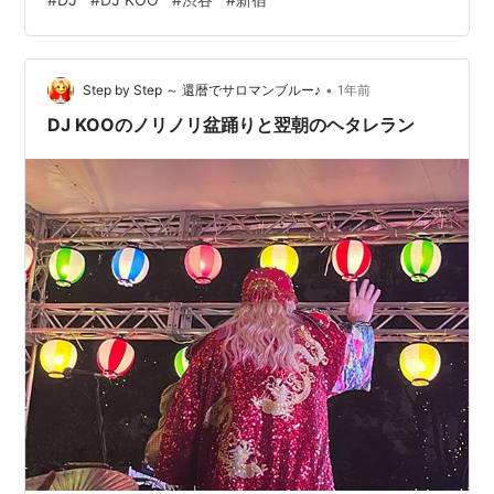
なく続けるところが１つの特徴らしいのよね。 当日、新
宿のビルへ行き、手続きを済ませてバスに乗り込む。車
内はミラーボールみたいに赤青緑と輝いていて期待が煽
•
られる。きっと特注のバスなんだわ。あと缶のドリンク
Step by Step ～ 還暦でサロマンブルー♪
1年前
が一本プレゼントされる。 そうこうしてるうちにDJ
DJ KOOのノリノリ盆踊りと翌朝のヘタレラン
KOOが乗車。バスでのパフォーマンス…