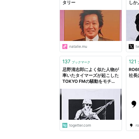
タリー
しか
中止
30
であ
ライ
いだ
く楽
くら
natalie.mu
tw
あの
会っ
137
121
ブックマーク
忌野清志郎によく似た人物が
RO6
率いたタイマーズが起こした
社長
TOKYO FMの騒動をモチー
フにしたTシャツを双方の公
式で発売…多くの批判の声
togetter.com
r