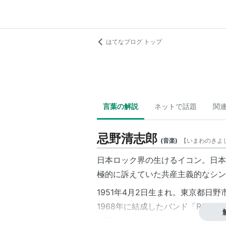
はてなブログ トップ
言葉の解説
ネットで話題
関
忌野清志郎
(
音楽
)
【
いまわのきよ
日本ロック界の生けるイコン。日本
極的に訴えていた共産主義的なシン
1951年4月2日生まれ。東京都日
1968年に結成したバンド「
RCサク
本龍一とのジョイント『い・け・な