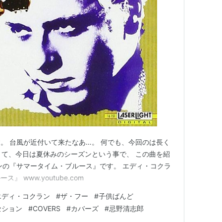
17LII8C
（ベスト盤）
 2枚組ライブアルバム（2008年6月）ASIN:
N:B000666UZC
SIN:B0029XGP82
。 台風が近付いて来たなあ…。 何でも、今回のは長く
 さて、今日は夏休みのシーズンという事で、 この曲を紹
ンの『サマータイム・ブルース』です。 エディ・コクラ
 www.youtube.com
エディ・コクラン
#
ザ・フー
#
子供ばんど
セション
#
COVERS
#
カバーズ
#
忌野清志郎