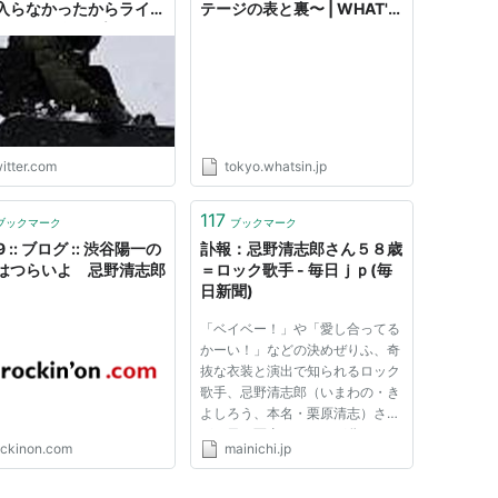
入らなかったからライブ
テージの表と裏〜 | WHAT's
だと？ お前はプロか？
IN? tokyo
年以上前に佐賀県武雄市
ったRCサクセションの
ブ。俺含めて10人くら
ったぞ。忌野清志郎すご
しそうにアンコール3曲
い歌ってくれた。未だに
itter.com
tokyo.whatsin.jp
ライブを超えるものに出
てない。"
117
ブックマーク
ブックマーク
9 :: ブログ :: 渋谷陽一の
訃報：忌野清志郎さん５８歳
はつらいよ 忌野清志郎
＝ロック歌手 - 毎日ｊｐ(毎
日新聞)
「ベイベー！」や「愛し合ってる
かーい！」などの決めぜりふ、奇
抜な衣装と演出で知られるロック
歌手、忌野清志郎（いまわの・き
よしろう、本名・栗原清志）さん
が２日、死去したことが分かっ
ockinon.com
mainichi.jp
た。５８歳だった。 東京生ま
れ。６８年に中学校の同級生ら
と、忌野さんをリーダーとするバ