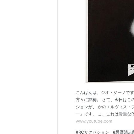
こんばんは、ジオ・ジーノです
方々に黙祷。 さて、今日はこ
ションが、 かのエルヴィス・
ー』です。 こ、これは貴重な
www.youtube.com
#
RCサクセション
#
忌野清志