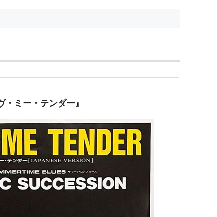
ンド「ＲＣサクセション」を結
成、７...
ヴ・ミー・テンダー』