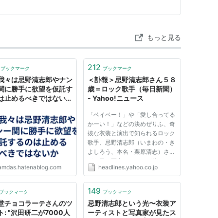
ード
郎＋坂本冬美）
もっと見る
212
ブックマーク
ブックマーク
我々は忌野清志郎やナン
＜訃報＞忌野清志郎さん５８
関に勝手に欲望を仮託す
歳＝ロック歌手（毎日新聞）
は止めるべきではないか
- Yahoo!ニュース
AMDAS現更新履歴
「ベイベー！」や「愛し合ってる
かーい！」などの決めぜりふ、奇
抜な衣装と演出で知られるロック
歌手、忌野清志郎（いまわの・き
よしろう、本名・栗原清志）さん
が２日、死去したことが分かっ
amdas.hatenablog.com
headlines.yahoo.co.jp
た。５８歳だった。 東京生ま
れ。６８年に中学校の同級生ら
と、忌野さんをリーダーとするバ
149
ブックマーク
ブックマーク
ンド「ＲＣサクセション」を結
堂チョコラーテさんのツ
忌野清志郎という光〜衣装ア
成、７...
: "沢田研二が7000人
ーティストと写真家が見たス