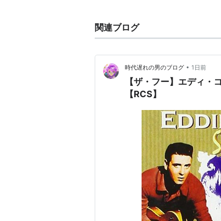
た、タイマーズのボーカルのゼリー
1991年にバンドを解散した後もソロ名義
関連ブログ
版”Little Screaming Revue”を
り、俳優業に手を出したりと、まだ
2005年、映画「妖怪大戦争」に出
•
時代遅れの男のブログ
1日前
2006年7月、喉頭ガンのため夏
【ザ・フー】エディ・
闘病生活に入る。
【RCS】
2008年1月、演奏活動再開。
2008年7月、腰部骨がん転移。
院、再び闘病生活に入る。
2009年5月2日、癌性リンパ管症
アルバム
KING（2003年11月）
ASIN:B00
GOD（2005年3月）
ASIN:B000
夢助（2006年10月）
ASIN:B00