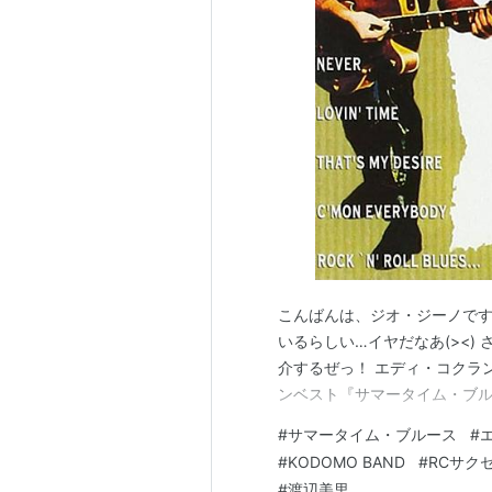
入門編（2008年5月）
ASIN:B00
忌野清志郎 完全復活祭 日本武道館
B0018HYGXQ
シングル
JUMP（2004年11月26日）
ASI
Oh! RADIO（2009年6月17日）
A
こんばんは、ジオ・ジーノです
いるらしい…イヤだなあ(><)
関連キーワード：
介するぜっ！ エディ・コクラ
ンベスト『サマータイム・ブルース』
ロック歌手
アーティスト
#
サマータイム・ブルース
#
#
KODOMO BAND
#
RCサク
ミュージシャン
#
渡辺美里