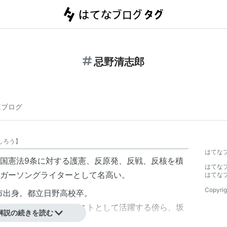
忌野清志郎
連ブログ
しろう
】
はてな
国憲法9条に対する護憲、反原発、反戦、反核を積
はてな
ガーソングライターとして名高い。
はてな
Copyrig
野市出身。都立日野高校卒。
セション
」のボーカリストとして活躍する傍ら、坂
解説の続きを読む
・いルージュマジック』などのサイドワークも。ま