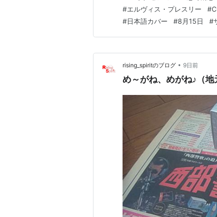
#
エルヴィス・プレスリー
#
C
#
日本語カバー
#
8月15日
#
•
rising_spiritのブログ
9日前
め～がね、めがね♪（地