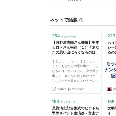
リスト::アーティスト関連キーワ
「HIS」 （細野晴臣＋忌野清志
ネットで話題
254
233
ブックマーク
【忌野清志郎さん葬儀】甲本
もう
ヒロトさん弔辞（１）「あな
シー
たの思い出にろくなものはご
るの
ざいません」 - MSN産経ニ
- Y
きよしろー、えー、きよーしろ
ュース
う！ あなたとの思い出に、ろく
なものはございません。突然呼び
出して、知らない歌を歌わせた
り。なんだか吹きにくいキーのハ
ーモニカを吹かせてみたり。レコ
sankei.jp.msn.com
y
ーディングの作業中にトンチンカ
ンなアドバイスばっかり連発する
もんで、レコーディングが滞り、
193
168
ブックマーク
その度にわれわれは聞こえない
忌野清志郎告別式でヒロトら
文明
ふ...
弔辞＆バンド生演奏 - 音楽ナ
イート