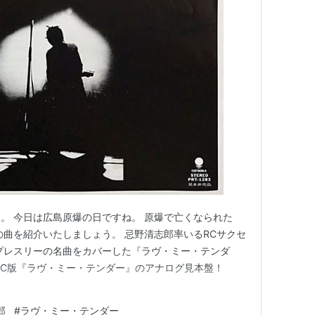
。 今日は広島原爆の日ですね。 原爆で亡くなられた
の曲を紹介いたしましょう。 忌野清志郎率いるRCサクセ
プレスリーの名曲をカバーした『ラヴ・ミー・テンダ
RC版『ラヴ・ミー・テンダー』のアナログ見本盤！
郎
#
ラヴ・ミー・テンダー