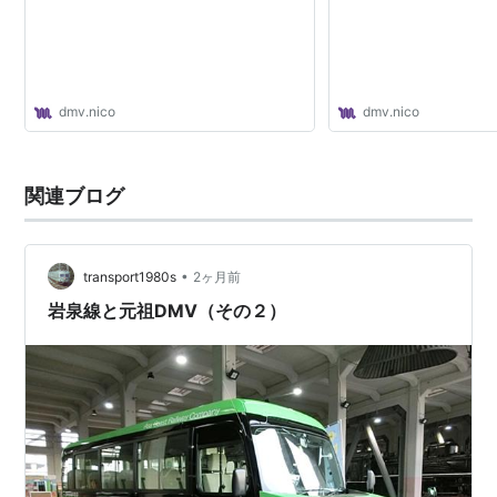
のJR北海道の技術者を現地に招く一方、DMV導入時に
運行に携わることが予想される、岳鉄の親会社・富士急
行などの運転手をJR北海道苗穂工場に派遣し、運転習熟
に努めるなど、導入に向けて極めて積極的な姿勢が見ら
dmv.nico
dmv.nico
れる。今後５年以内の本格導入を目指すという。
その他地域での検討
関連ブログ
JR北海道や地元紙の報道などによると、小湊鉄道といす
み鉄道を結ぶ案など、DMVには全国で約30の地域で強
•
transport1980s
2ヶ月前
い関心が寄せられているという。東国原英夫宮崎県知事
岩泉線と元祖DMV（その２）
も視察に訪れ、海外ではスロバキアからの問い合わせも
ある。
2011年
には
阿佐海岸鉄道
・JR
牟岐線
（甲浦ー
海
部
ー
牟岐
間）での試験運転が計画されている。