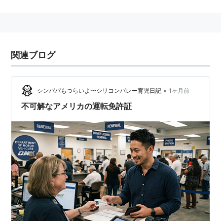
DMV
(
地理
)
【
でぃーえむぶい
】
JR北海道が開発している「デュアル・モード・ビーク
ル」（線路と道路の両方を走行できる車両:Dual Mode
Vehicle）の略。
関連ブログ
道路ではゴムタイヤで走行、線路では車体に収納されて
いた鉄製車輪が出て列車に切り替わる、世界的にも珍し
•
い技術。
シンパパもつらいよ〜シリコンバレー育児日記
1ヶ月前
2007年
4月から、北海道内のJR釧網本線浜小清水〜藻
不可解なアメリカの運転免許証
琴間を利用して営業試運転を行っている。
静岡県富士市におけるDMV導入への試み
この他、静岡県富士市では在来線と新幹線の駅が離れて
いることや、富士市自体が過去の町村合併から成り立っ
ているいきさつから街の核が分散している現状もあり、
これら相互の連絡用として岳南鉄道を絡めた形での
DMV導入に非常に積極的。自治体や住民の関心も高い