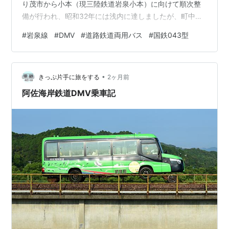
り茂市から小本（現三陸鉄道岩泉小本）に向けて順次整
備が行われ、昭和32年には浅内に達しましたが、町中心
部の岩泉へはバス連絡となっていました。さて、昭和36
#
岩泉線
#
DMV
#
道路鉄道両用バス
#
国鉄043型
年、国鉄はローカル線の費用削減およびサービス向上の
ため、道路鉄道両用バス（アンヒビアン（両棲類）バ
ス）国鉄043型を試作しました。岩泉線は上記のとおり
•
バス連絡であったことから、乗り換えの不便解消を目的
きっぷ片手に旅をする
2ヶ月前
に、同線で試験運転が行われました。043型は、コスト
阿佐海岸鉄道DMV乗車記
削減のため既存のバスボディに鉄…