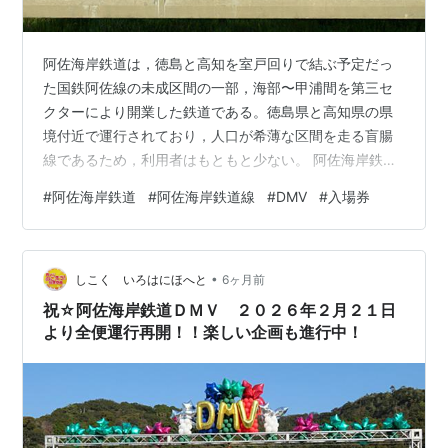
阿佐海岸鉄道は，徳島と高知を室戸回りで結ぶ予定だっ
た国鉄阿佐線の未成区間の一部，海部〜甲浦間を第三セ
クターにより開業した鉄道である。徳島県と高知県の県
境付近で運行されており，人口が希薄な区間を走る盲腸
線であるため，利用者はもともと少ない。 阿佐海岸鉄道
の DMV 車両。FR 駆動のマイクロバスの車体に車輪が備
#
阿佐海岸鉄道
#
阿佐海岸鉄道線
#
DMV
#
入場券
わっており，後輪タイヤの駆動力で線路上を走ってい
る。 当初は接続する JR 牟岐線と直通運転を行い，一体
的な輸送を担っていた。しかし 2021 年から，DMV と呼
•
ばれる，マイクロバスに鉄道用の車輪を装着した道路も
しこく いろはにほへと
6ヶ月前
線路も走れる車両を導入し，JR 牟岐線との直通運転を取
祝☆阿佐海岸鉄道ＤＭＶ ２０２６年２月２１日
りやめる代わりに，鉄道…
より全便運行再開！！楽しい企画も進行中！