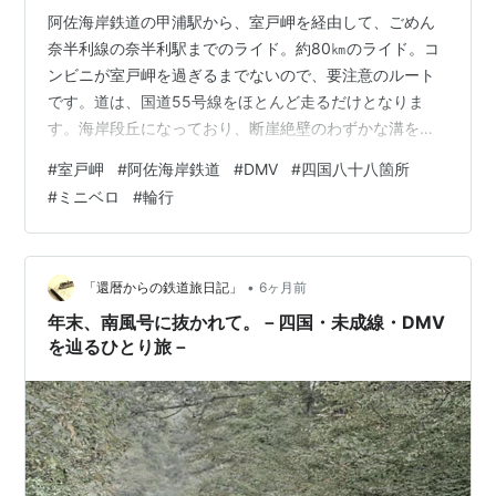
阿佐海岸鉄道の甲浦駅から、室戸岬を経由して、ごめん
奈半利線の奈半利駅までのライド。約80㎞のライド。コ
ンビニが室戸岬を過ぎるまでないので、要注意のルート
です。道は、国道55号線をほとんど走るだけとなりま
す。海岸段丘になっており、断崖絶壁のわずかな溝を走
っている感じでした。途中、廃校を利用した水族館、台
#
室戸岬
#
阿佐海岸鉄道
#
DMV
#
四国八十八箇所
風のメッカ室戸岬、24番札所最御崎寺、25番津照寺、26
#
ミニベロ
#
輪行
番金剛頂寺が途中にあります。沿岸は平坦ですが、最御
崎寺と、金剛頂寺にはかなりの急坂を結構上ります。獲
得標高は570mくらいあります。 ランキング参加中自転
車 The ride starts from Konoura Station on th…
•
「還暦からの鉄道旅日記」
6ヶ月前
年末、南風号に抜かれて。－四国・未成線・DMV
を辿るひとり旅－