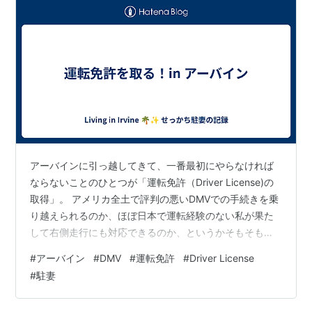
アーバインに引っ越してきて、一番最初にやらなければ
ならないことのひとつが「運転免許（Driver License)の
取得」。 アメリカ全土で評判の悪いDMVでの手続きを乗
り越えられるのか、ほぼ日本で運転経験のない私が果た
して右側走行にも対応できるのか、というかそもそも試
験官と英語でコミュニケーションがとれるのか…？！ も
#
アーバイン
#
DMV
#
運転免許
#
Driver License
うとにかく不安しかありませんでしたが、結論「なんと
#
駐妻
かなりました！」😂 取得に際して、SFなどの北カリフォ
ルニアエリアやトーランスなどのLAエリアの情報はたく