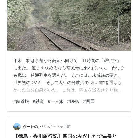
年末、私は京都から高知へ向けて、11時間の「遅い旅」
に出た。 速さを求めるなら南風号に乗ればいい。 それで
も私は、普通列車を選んだ。 そこには、未成線の夢と、
世界初のDMV、 そして人生の分岐点で“速い道”を選ばな
かった自分自身がいた。 これは、四国を巡るひとり旅の
記録であり、 南風号に何度も追い抜かれながら考えた、
#
鉄道旅
#
鉄道
#
一人旅
#
DMV
#
四国
「速さ」と「遅さ」の物語だ。 第一章 京都での新生活
と、再び騒ぎ出す「鉄道の虫」 第二章 時刻表の中で旅が
始まる：未成線とDMVへの憧れ 第三章 京都から高知へ11
•
時間：普通列車が見せる「遅い旅」 第四章 高知の夜・一
がーわのたびレポ
7ヶ月前
人旅の「ちょうどよさ」 第五章 太平洋と未成線：奈半利
【徳島・香川旅行記】四国のみぎしたで温泉と