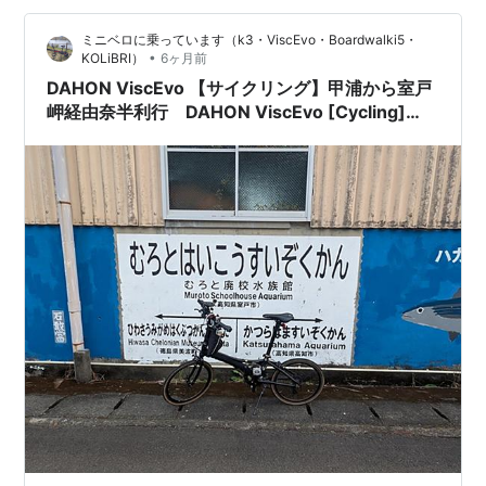
のコラボなど 楽しい企画が進行中 DMVスタンプ
ミニベロに乗っています（k3・ViscEvo・Boardwalki5・
Adventure2025開催中！ | 阿佐海岸鉄道株式会社 DMV×
•
KOLiBRI）
6ヶ月前
仕事猫特…
DAHON ViscEvo 【サイクリング】甲浦から室戸
岬経由奈半利行 DAHON ViscEvo [Cycling]
From Koura to Nahari via Cape Muroto