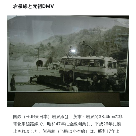
走行するツアーが…
岩泉線と元祖DMV
国鉄（→JR東日本）岩泉線は、茂市～岩泉間38.4kmの非
電化単線路線で、昭和47年に全線開業し、平成26年に廃
止されました。岩泉線（当時は小本線）は、昭和17年よ