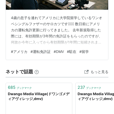
ようで、2006年11月に早速北海道から現地に車両を搬
入して、関係者による試運転を行い、さらに翌2007年1
4歳の息子を連れてアメリカに大学院留学しているワンオ
月には地元住民を招いての試運転も実施した。北海道以
ペシングルファザーのサロカツです🙇🏻‍♂️ 数日前にアメリ
外でDMVが運行される、全国でも初のケースとなっ
カの運転免許更新に行ってきました。 去年新規取得した
た。
際には、有効期限が3年間の免許証をもらったのですが、
富士市が計画しているDMV走行ルートによると、
何故か今年に入ってから有効期限が1年間に短縮されます
という通知と共に再発行された免許証が送られてきまし
新富士駅〜富士駅〜（富士市役所付近）〜岳南原田
#
アメリカ
#
運転免許証
#
DMV
#
駐在
#
留学
た。 更新しないと来週から車が無免許運転になってしま
駅〜岳南江尾駅〜東田子の浦駅
うところだったので、近所の車両管理局（DMV）へ行っ
てきたという訳です。 通常免許更新はオンラインで行い
のルートを往復することを想定しているという。途中の
ネットで話題
もっと見る
ますが、自分が非移民ビザで滞在している身分でビザの
岳南原田駅付近から岳南江尾駅間は岳南鉄道の線路上を
有効期限を確認する必要があるのか、DMVに出向いて更
運転、それ以外の区間は一般道路を走行する予定として
新しなければなりませんでし…
685
237
ブックマーク
ブックマーク
いる。
Dwango Media Village(ドワンゴメデ
Dwango Media Vi
当初は新富士駅と富士駅の間をレールで結ぶ案も検討さ
ィアヴィレッジ,dmv)
ィアヴィレッジ,dmv)
れたが、総工費が障害となって立ち消え。車輌購入費な
どが割安なDMVに特に注目しており、富士市が開発元