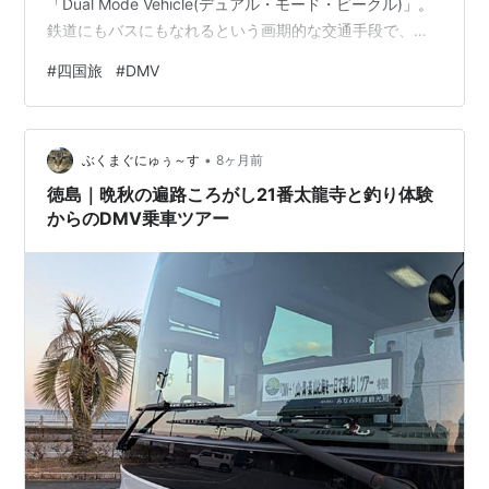
「Dual Mode Vehicle(デュアル・モード・ビークル)」。
鉄道にもバスにもなれるという画期的な交通手段で、営
業開始当時はニュースなどでも取り上げられる注目の高
#
四国旅
#
DMV
さを見せていました。ところが、開業から4年となりその
賑わいも収束、苦境に立たされつつあるというニュース
を目撃。ここいらで乗りに行って、ついでに徳島南部も
•
観光してこよう！と思い立った旅です。 そのついでに、
ぶくまぐにゅぅ～す
8ヶ月前
2025年に放送中の大河ドラマで主人公の人格形成に大き
徳島｜晩秋の遍路ころがし21番太龍寺と釣り体験
ない影響を与…
からのDMV乗車ツアー