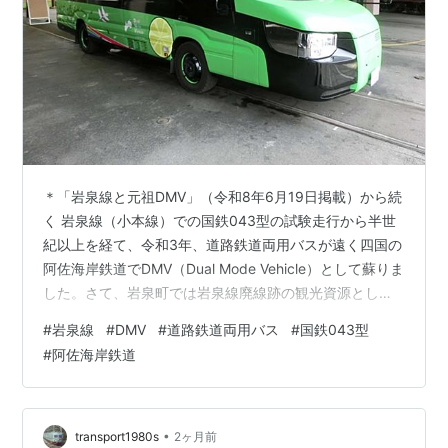
＊「岩泉線と元祖DMV」（令和8年6月19日掲載）から続
く 岩泉線（小本線）での国鉄043型の試験走行から半世
紀以上を経て、令和3年、道路鉄道両用バスが遠く四国の
阿佐海岸鉄道でDMV（Dual Mode Vehicle）として蘇りま
した。さて、岩泉町では岩泉線廃線跡の観光資源として
の活用が話題となっていました。ただし、町に払い下げ
#
岩泉線
#
DMV
#
道路鉄道両用バス
#
国鉄043型
られた区間と引き続きJR東日本が保有する区間が混在
#
阿佐海岸鉄道
し、また廃止後の災害で崩壊した箇所もあり、町内区間
全線で例えばトロッコ列車を運行するような施策は不可
能でした。このため、関係する大学のゼミで、定期観光
バスとしてDMVを導入し、走行可能な区間は鉄道路線を
•
transport1980s
2ヶ月前