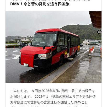
へ向かう…
DMV！今と昔の発明を追う四国旅
こんにちは。 今回は2025年6月の徳島・香川旅の様子を
お届けします。 2021年より徳島の南端エリアを走る阿佐
海岸鉄道にて世界初の営業運転を開始したDMVこと