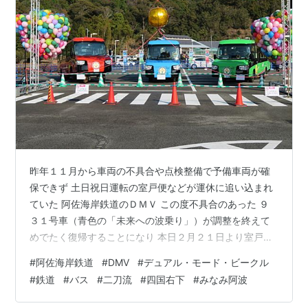
昨年１１月から車両の不具合や点検整備で予備車両が確
保できず 土日祝日運転の室戸便などが運休に追い込まれ
ていた 阿佐海岸鉄道のＤＭＶ この度不具合のあった ９
３１号車（青色の「未来への波乗り」）が調整を終えて
めでたく復帰することになり 本日２月２１日より室戸便
をはじめ全便運行が再開されました！ DMV全便運行再開
#
阿佐海岸鉄道
#
DMV
#
デュアル・モード・ビークル
について | 阿佐海岸鉄道株式会社 連休の書き入れ時に辛
#
鉄道
#
バス
#
二刀流
#
四国右下
#
みなみ阿波
うじて間に合ったようで何よりです。 折しも現在グッズ
がもらえるスタンプラリーや 全国的に有名な猫キャラと