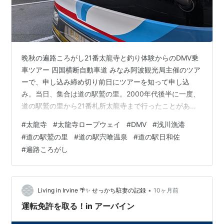
晩秋の遍路ころがし21番太龍寺と釣り体験からのDMV乗
車ツアー 四国横断自動車道 みなみ阿波観光局主催のツア
ーで、申し込み締め切り前日にツアーを知って申し込
み。当日、集合は道の駅鷲の里。2000年代後半に一度、
道の駅鷲の里から21番札所太龍寺まで行ったことがあっ
て以来。早速、走り慣れない高速道路のルートを間違っ
#
太龍寺
#
太龍寺ロープウェイ
#
DMV
#
浅川漁港
てしまい、再度、乗り直し。休憩をはさみながら順調に
#
道の駅鷲の里
#
道の駅宍喰温泉
#
道の駅日和佐
走っていたのですが…。 県道19号阿南鷲敷日和佐線 途中
#
遍路ころがし
まで快適だったのが画像の通り道幅は狭くなり離合がし
んどい道路を走行。目的地には進んでいるのですが結
構、ヒヤヒヤしながらの走行です。爆走できないうえ、
後方を付いてくる地元民の車には追い…
•
Living in Irvine 🌴✨ せっかち駐妻の記録
10ヶ月前
運転免許を取る！in アーバイン