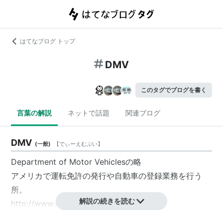
はてなブログ トップ
DMV
このタグでブログを書く
言葉の解説
ネットで話題
関連ブログ
DMV
(
一般
)
【
でぃーえむぶい
】
Department of Motor Vehiclesの略
アメリカで運転免許の発行や自動車の登録業務を行う
所。
解説の続きを読む
http://www.dmv.org/