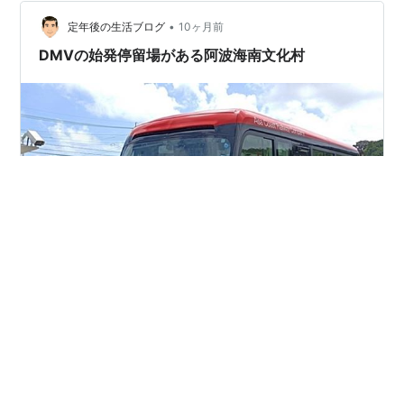
さんあったのですが、アーバインエリアの情報が意外と
見つけられなかったので、エリア固有っぽい情報をまと
•
定年後の生活ブログ
10ヶ月前
めておきます。 おすす…
DMVの始発停留場がある阿波海南文化村
はじめに 阿波海南文化村とは 「博物館」 「関船展示
館」 おわりに はじめに 阿波海南文化村にはDMVの停留