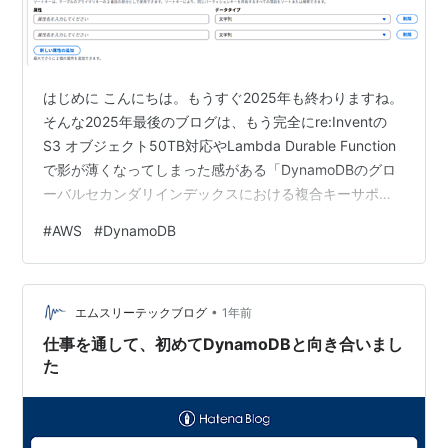
はじめに こんにちは。もうすぐ2025年も終わりますね。
そんな2025年最後のブログは、もう完全にre:Inventの
S3 オブジェクト50TB対応やLambda Durable Function
で影が薄くなってしまった感がある「DynamoDBのグロ
ーバルセカンダリインデックスにおける複合キーサポー
ト」になります。 aws.amazon.com 概要 いままでグロ
#
AWS
#
DynamoDB
ーバルセカンダリインデックス（以下「GSI」と記載）に
おいてプライマリキー（値を一意に特定出来るキー*1）
として設定できるのは、以下のパターンのみで、パーテ
•
ィションキーやソートキーは1つしか設定できませんでし
エムスリーテックブログ
1年前
た。 パーティションキ…
仕事を通して、初めてDynamoDBと向き合いまし
た