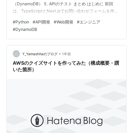
（DynamoDB） 5. APIのテスト まとめ はじめに 前回
は、TypeScriptとNext.jsでお問い合わせフォームを作る
方法にしましたが、今回は、そのPython版として
#
Python
#
API開発
#
Web開発
#
エンジニア
FastAPIを使ってお問い合わせAPIを実装する方法を紹介
#
DynamoDB
します！ このブログでは何回か、取り上げていますが、
FastAPIはPythonでAPIを作る際に便利なフレームワーク
で、高速・型安全・自動ドキュメン…
•
Y_Yamashitaのブログ
1年前
AWSのクイズサイトを作ってみた（構成概要・躓
いた箇所）