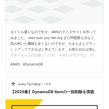
タイトル通りなのですが、AWSのクイズサイトを作って
みました。 aws-quiz.yuy-lab.org まだ問題数も少なく、
気の利いた機能も全くないのですが、ちまちまとブラッ
シュアップできればと考えています。お暇があれば遊ん
でみてもらえれば嬉しいです。 今回のブログでは、サイ
トの構成や、公開までに躓いた箇所などをご紹介したい
#
AWS
#
DynamoDB
と思います。 サイトの構成 躓いた箇所 CORS設定
Lambdaプロキシ統合の場合、Lambdaでヘッダーの指定
が必要だった APIキーを利用する際、API Gatewayで
•
OPTIONSメソッドの設定が必要だった Lambdaのデータ
every Tech Blog
1年前
の受け渡し DynamoDBから取…
【2025春】DynamoDB Itemの一括削除を実践