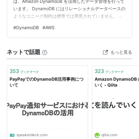
は、Amazon DynamoDB を活用したデータ管理を行って
います。 DynamoDB にはリレーショナルデータベースの
ようなユニーク制約は標準では用意されていません。 実
際にテーブル設計を行う中で、「キー項目以外の属性に
#
DynamoDB
#
AWS
一意性を持たせる必要がある」という要件に直面しまし
た。 今回は、Amazon DynamoDB Transactions を使っ
てキー項目以外の一意制約を実現する方法と、実装時の
ネットで話題
もっと見る
注意点を紹介します。 はじめに DynamoDB の一意制約
の課題 AWS 公式ドキュ…
353
323
ブックマーク
ブックマーク
PayPayでのDynamoDB活用事例につ
Amazon Dynamo
いて
いく - Qiita
speakerdeck.com
qiita.com