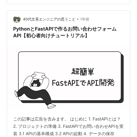
ていました。 ユーザーの払い出しまで完了し、問題なく
ログインしたり、一部のAWS リソースの作成などが行え
•
ていました。 しかし、Amplify CLI で下記のコマンドを
40代文系エンジニアの思うこと
1年前
実行した際に…
PythonとFastAPIで作るお問い合わせフォーム
API【初心者向けチュートリアル】
この記事は広告を含みます。 はじめに 1. FastAPIとは？
2. プロジェクトの準備 3. FastAPIでお問い合わせAPIを実
装 3.1 APIの基本構成 3.2 APIの起動 4. データの保存