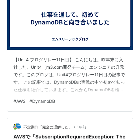
【Unit4 ブログリレー11日目】 こんにちは。昨年末に入
社した、Unit4（m3.com開発チーム）エンジニアの升元
です。このブログは、Unit4ブログリレー11日目の記事で
す。 この記事では、DynamoDBの実践の中で初めて知っ
た仕様を紹介していきます。これからDynamoDBを検討
する方の参考になればと思います。 はじめに 対象のサー
#
AWS
#
DynamoDB
ビスと、そこにDynamoDBが使われている理由 対象を管
理するテーブルを追加しようとした 知見1: 1トランザク
ションの上限は100アクション 知見2: パーティションキ
•
ーだけを指定して削除できない 1行ですべての対象情報を
不定期刊「完全に理解した」
1年前
持とうとした 知見3: セッ…
AWSで「SubscriptionRequiredException: The