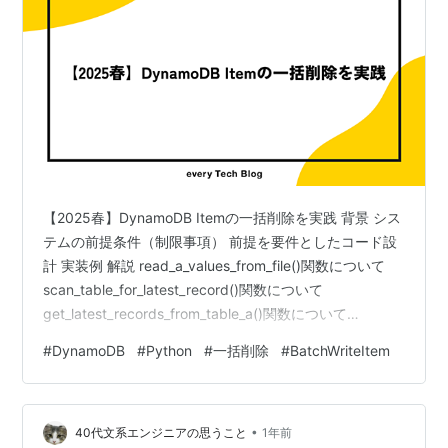
【2025春】DynamoDB Itemの一括削除を実践 背景 シス
テムの前提条件（制限事項） 前提を要件としたコード設
計 実装例 解説 read_a_values_from_file()関数について
scan_table_for_latest_record()関数について
get_latest_records_from_table_a()関数について
delete_from_table_b()関数について main()関数について
#
DynamoDB
#
Python
#
一括削除
#
BatchWriteItem
結果 総括 参考 最後に こんにちは、開発本部 RetailHUB
開発部 NetSuperグループに所属するフルスタックエンジ
ニアをやらせていただいています、ホー…
•
40代文系エンジニアの思うこと
1年前