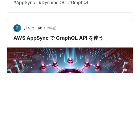
#
AppSync
#
DynamoDB
#
GraphQL
•
ジャコ Lab
2年前
AWS AppSync で GraphQL API を使う
前回の関連記事 ハッカソンではメンターもやってたの
で、AppSync について聞かれました。使ったことないサ