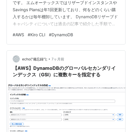
です。 エムオーテックスではリザーブドインスタンスや
Savings Plansは年1回更新しており、何をどのくらい購
入するかは毎年棚卸しています。 DynamoDBリザーブド
キャパシティについては過去の記事で紹介した手順で確
認していますが、作業の手間が多いので効率化したいな
#
AWS
#
Kiro CLI
#
DynamoDB
と思っていました。 Kiro CLIを使うことでかなりの作業
の手間の削減と、キャパシティ使用量の可視化ができる
ようになったので方法を紹介したいと思います。
•
tech.motex.co.jp はじめに これまでのリザーブドキャパ
echo("備忘録");
7ヶ月前
シティの見積もり手順 Kiro-CLIベース…
【AWS】DynamoDBのグローバルセカンダリイ
ンデックス（GSI）に複数キーを指定する