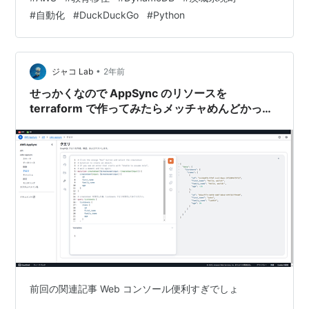
イムな検索結果を自動的に収集し、DynamoDBに記録す
#
自動化
#
DuckDuckGo
#
Python
る仕組みを実装しました。 このスクリプトは、環境変数
管理（dotenv）、DuckDuckGoの検索結果取得、データ
の整形、そしてDynamoDBへの…
•
ジャコ Lab
2年前
せっかくなので AppSync のリソースを
terraform で作ってみたらメッチャめんどかった
件
前回の関連記事 Web コンソール便利すぎでしょ