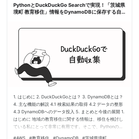
PythonとDuckDuckGo Searchで実現！「茨城県
境町 教育移住」情報をDynamoDBに保存する自
動化スクリプト
1. はじめに 2. DuckDuckGoとは？ 3. DynamoDBとは？
4. 主な機能の解説 4.1 検索結果の取得 4.2 データの整形
4.3 DynamoDBへのデータ投入 5. まとめと今後の展開 1.
はじめに 地域の教育移住に関する情報は、移住を検討し
ている私にとって非常に有用です。そこで、Pythonのラ
イブラリ「duckduckgo_search」を活用して、リアルタ
#
AWS
#
教育移住
#
DynamoDB
#
茨城県境町