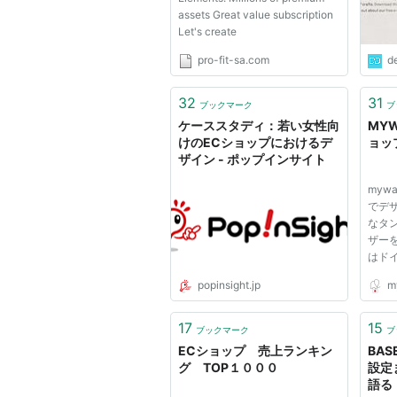
assets Great value subscription
Let's create
pro-fit-sa.com
d
32
31
ブックマーク
ブ
ケーススタディ：若い女性向
MY
けのECショップにおけるデ
ョッ
ザイン - ポップインサイト
myw
でデ
なタ
ザー
はド
そし
popinsight.jp
my
ハン
17
15
ブックマーク
ブ
ECショップ 売上ランキン
BA
グ TOP１０００
設定
語る