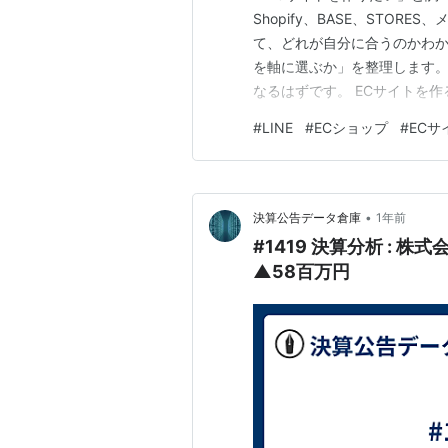
Shopify、BASE、STOR
て、どれが自分に合うのかわか
を軸に選ぶか」を整理します
なるはずです。 ECサイトを
方法は大きく5種類あります。
#
LINE
#
ECショップ
#
ECサ
「ECモール」「LINE連携
始めやすいのはASPカートと…
•
決算公告データ倉庫
1年前
#1419 決算分析 : 
▲58百万円