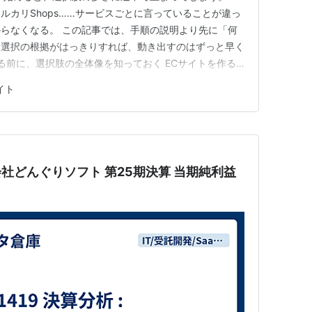
ES、メルカリShops……サービスごとに言っていることが違っ
らなくなる。 この記事では、手順の説明より先に「何
。選択の根拠がはっきりすれば、動き出すのはずっと早く
作る前に、選択肢の全体像を知っておく ECサイトを作る
ただし、個人が比較しやすいのは、まず「ASPカート」
イト
を使った販売導線」の3つです。なかでも、技術がなくても
株式会社どんぐりソフト 第25期決算 当期純利益