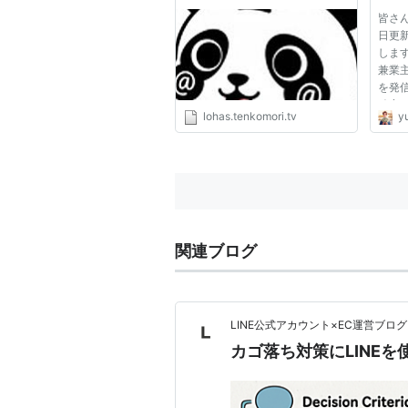
皆さ
日更
しま
兼業
を発
確定
lohas.tenkomori.tv
y
てPD
サイ
含ま
はこち
関連ブログ
LINE公式アカウント×EC運営ブログ
カゴ落ち対策にLINE