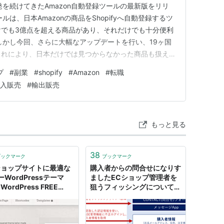
を続けてきたAmazon自動登録ツールの最新版をリリ
は、日本Amazonの商品をShopifyへ自動登録するツ
だけでも3億点を超える商品があり、それだけでも十分便利
しかし今回、さらに大幅なアップデートを行い、19ヶ国
 これにより、日本だけでは見つからなかった商品も扱え
探しながらショップを作れるようになります。 主な機
プ
#
副業
#
shopify
#
Amazon
#
転職
応・Shopifyへ商品を自動登録・為替計算を自動処理・バリ
入販売
#
輸出販売
もっと見る
38
ブックマーク
ブックマーク
ショップサイトに最適な
購入者からの問合せになりす
WordPressテーマ
ましたECショップ管理者を
WordPress FREE
狙うフィッシングについてま
es To Start Your Own
とめてみた - piyolog
ore」