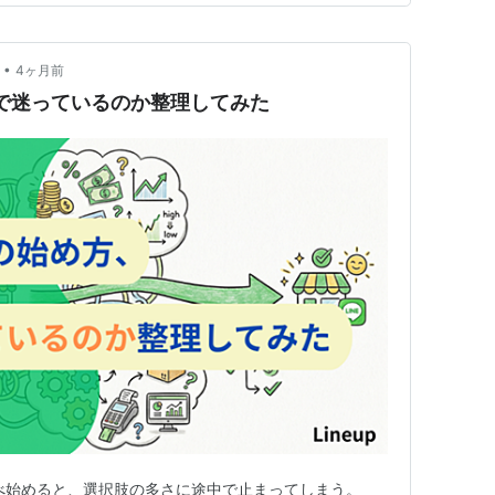
仮に月100件…
•
4ヶ月前
で迷っているのか整理してみた
べ始めると、選択肢の多さに途中で止まってしまう。