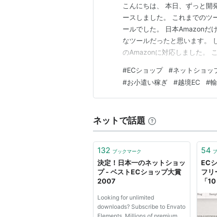
こんにちは、 本日、ずっと開発
ースしました。 これまでのツール
ールでした。 日本Amazon
なツールだったと思います。 
のAmazonに対応しました。
るようになり、世界中の商品を
#
ECショップ
#
ネットショッ
能 ・19ヶ国のAmazonに対
#
お小遣い稼ぎ
#
越境EC
#
輸
エーションも…
ネットで話題
132
54
ブックマーク
決定！日本一のネットショッ
EC
プ - ベストECショップ大賞
フリー
2007
「10 
Them
Looking for unlimited
ESt
downloads? Subscribe to Envato
Elements. Millions of premium