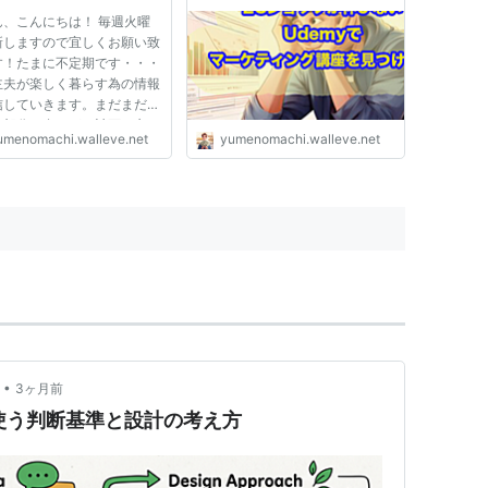
ん、こんにちは！ 毎週火曜
新しますので宜しくお願い致
す！たまに不定期です・・・
主夫が楽しく暮らす為の情報
信していきます。まだまだ不
な部分は多いが、計画を立て
umenomachi.walleve.net
yumenomachi.walleve.net
CAを回していきます！ この
トにはアフィリエイト広告が
れています。 プロフィール
ら このサイトは老後の生...
•
3ヶ月前
を使う判断基準と設計の考え方