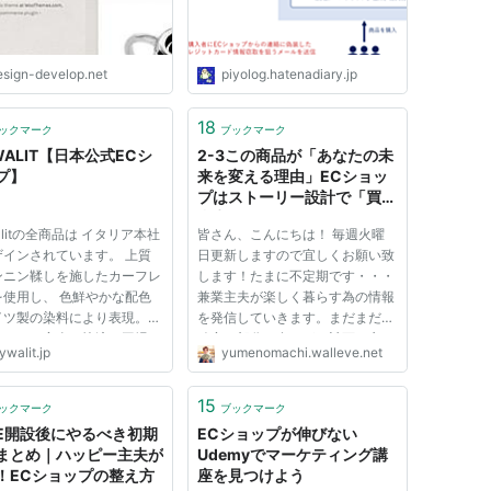
esign-develop.net
piyolog.hatenadiary.jp
18
ックマーク
ブックマーク
WALIT【日本公式ECシ
2-3この商品が「あなたの未
プ】
来を変える理由」ECショッ
プはストーリー設計で「買う
利点をつくる」
alitの全商品は イタリア本社
皆さん、こんにちは！ 毎週火曜
ザインされています。 上質
日更新しますので宜しくお願い致
ンニン鞣しを施したカーフレ
します！たまに不定期です・・・
を使用し、 色鮮やかな配色
兼業主夫が楽しく暮らす為の情報
イツ製の染料により表現。
を発信していきます。まだまだ不
てタイの安全で快適な工場で
確定な部分は多いが、計画を立て
walit.jp
yumenomachi.walleve.net
ドメイドされています。
てPDCAを回していきます！ この
サイトにはアフィリエイト広告が
含まれています。 プロフィール
15
ックマーク
ブックマーク
はこちら このサイトは老後の生...
SE開設後にやるべき初期
ECショップが伸びない
まとめ｜ハッピー主夫が
Udemyでマーケティング講
！ECショップの整え方
座を見つけよう