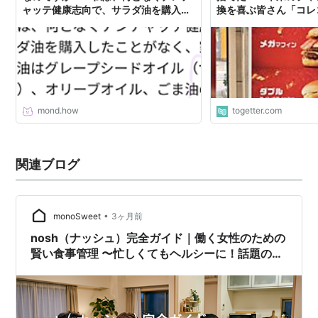
ャッテ健康志向で、サラダ油を購入し
換を喜ぶ皆さん「コレ
たことがなく、家に常備している油は
グレープシードオイル（サラダ油の代
わり）、オリーブオイル、ごま油の3
つです。健康のことはさておき、純粋
に味の面で、この3つではイマイチ、
サラダ油の方が明確に良い、と言える
場面がありましたら教えていただけま
mond.how
togetter.com
せんか？ | mond
関連ブログ
•
monoSweet
3ヶ月前
nosh（ナッシュ）完全ガイド｜働く女性のための
賢い食事管理 〜忙しくてもヘルシーに！話題の宅
配弁当サービスを徹底レビュー〜