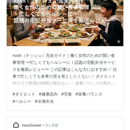
nosh（ナッシュ）完全ガイド｜働く女性のための賢い食
事管理 〜忙しくてもヘルシーに！話題の宅配弁当サービ
スを徹底レビュー〜 この記事はこんな方におすすめ ✅ 仕
事で忙しくても食事の質を落としたくない ✅ ダイエット
中だけど料理の時間が取れない ✅ 栄養バランスの取れた
食事を手軽に続けたい はじめに｜noshが選ばれる理由 仕
#
ダイエット
#
健康志向
#
宅食
#
栄養バランス
事に家事、自分の時間もしっかり確保したい——そんな
#
ヘルシー
#
冷凍弁当
働く女性にとって、毎日の食事管理は悩みの種ではない
でしょうか。「ダイエットしたいのに外食続き」「コン
ビニ弁当は飽きた」そんな声に応えてくれるのが、
**nosh（ナッシュ）**です。 noshは全メニュー糖質30g
•
monoSweet
3ヶ月前