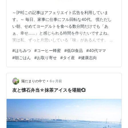
～[PR]この記事はアフェリエイト広告を利用していま
す。～ 毎日、家事に仕事にフル回転な40代。 慌ただし
い朝、せめてヨーグルトを食べる数分間だけでも「あ
ぁ、幸せ……」と感じられる時間を作りたいですよね。
実は私、ずっと片思いしている「味」があるんです。 以
前、ベトナムへ行った友人からお土産でいただいた「コ
#
はちみつ
#
コーヒー蜂蜜
#
低GI食品
#
40代ママ
ーヒーの花のはちみつ」。 「はちみつって、ちょっと喉
#
朝ごはん
#
お取り寄せ
#
タイ産
#
健康志向
に残る独特のクセがあるわよね」 「もっとさらっと、フ
ルーツソースみたいに食べられたらいいのに」 そんなふ
うに感じている方にこそ、私が今、猛烈に気になってい
る「あるもの」のお話をさせてください。 忘れられな
•
陽だまりの中で
6ヶ月前
い、日本で出会った「さらさら感」 友…
友と懐石弁当☆抹茶アイスを堪能💞