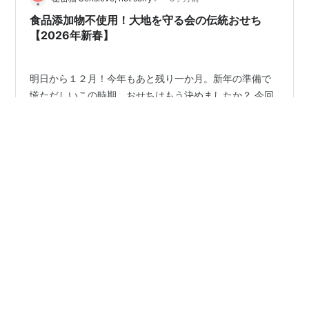
ランキング参加中gooからきました ラ…
食品添加物不使用！大地を守る会の伝統おせち
【2026年新春】
明日から１２月！今年もあと残り一か月。新年の準備で
慌ただしいこの時期。おせちはもう決めましたか？ 今回
は健康志向の人にぴったりなおすすめの商品を紹介した
いとおもいます。 創業50周年を迎える「大地を守る会」
が手がけるおせちです。国産素材と伝統製法にこだわ
り、食品添加物を使わずに仕上げた安心の一品。新年の
#
おせち
#
無添加
#
大地を守る会
#
2026年新年
最初の食卓にふさわしいこのおせちで一年をスタートさ
#
国産素材
#
健康志向
#
食材宅配
#
年末年始
せるのはいかがでしょうか。 大地を守る会とは？創業50
#
正月料理
周年の老舗ブランド 「大地を守る会」は、創業50年を超
える老舗の食材宅配ブランド。国産素材を大切にし、食
品添加物に頼らない食づくりを続けてきました。 人気
No.1おせちの特徴【2026年新春】…
•
チワプーのらんらん日記
8ヶ月前
ムネ肉が上がって来たー