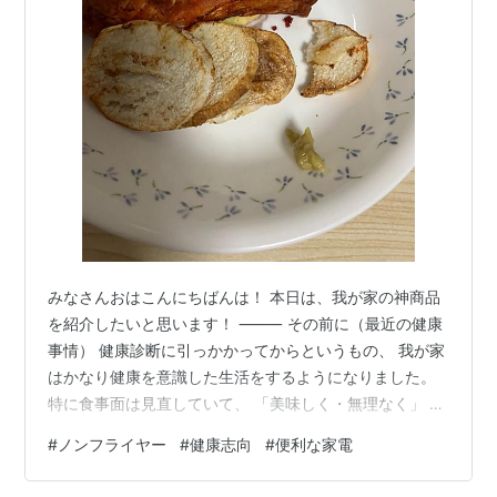
みなさんおはこんにちばんは！ 本日は、我が家の神商品
を紹介したいと思います！ ⸻ その前に（最近の健康
事情） 健康診断に引っかかってからというもの、 我が家
はかなり健康を意識した生活をするようになりました。
特に食事面は見直していて、 「美味しく・無理なく」 を
モットーに色々試行錯誤しています。 ⸻ みなさんは
#
ノンフライヤー
#
健康志向
#
便利な家電
揚げ物大好きですか? 私たちもやはり揚げ物は好きです！
でも揚げ物って面倒じゃない？ 揚げ物って美味しいです