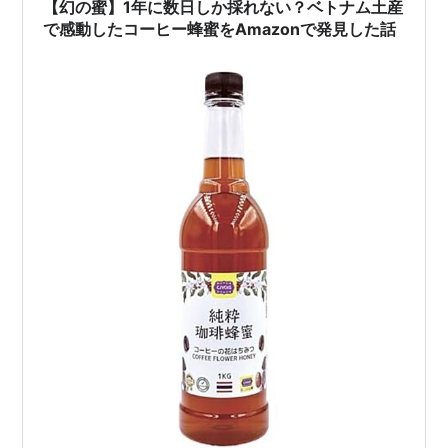
【幻の蜜】1年に数日しか採れない？ベトナム土産
で感動したコーヒー蜂蜜をAmazonで発見した話