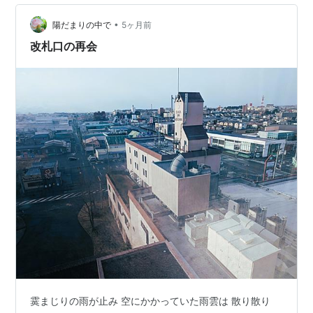
よね。 でも… • コレステロール高い • 不健康 • 手間がか
•
かる • 油の処理が面倒 • 後片付けが大変 正直、かなりハ
陽だまりの中で
5ヶ月前
ードル高い。 さらに我が家はオール電化なので、 焼き魚
改札口の再会
も…
霙まじりの雨が止み 空にかかっていた雨雲は 散り散り