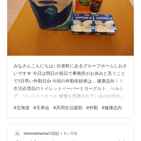
みなさんこんにちは♪ 白老町にあるグループホームしおさ
いです☆ 今日は明日が祝日で事務所がお休みと言うこと
で1日早い外勤日👍 今回の外勤依頼者は… 健康志向！！
生活必需品のトイレットペーパーとヨーグルト、ヘルシ
ア、ジンジャーエール 健康を意識されているのが伝わり
ます👍 私も見習わなければ…っと思います。（笑） それ
#
北海道
#
天寿会
#
共同生活援助
#
外勤
#
健康志向
ではまた(*^_^*)
•
totonoemamaの日記
6ヶ月前