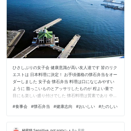
ひさしぶりの女子会 健康意識が高い友人達です 皆のリク
エストは 日本料理に決定！ お手頃価格の懐石弁当をオー
ダーしました 女子会 懐石弁当 料理は口になじみやすい
ように 脂っこいものとアッサリしたものが 程よい量で
目にも楽しい盛り付けでした 懐石料理は質素であり 中身
に拘って 食材の味を楽しみます デザート 日本人を魅了
#
食事会
#
懐石弁当
#
健康志向
#
おいしい
#
たのしい
してきた とろけるような懐石料理の〆は みんな大好きな
抹茶アイスクリームです おいしいアイスクリームは マイ
ナスの温度で 凍っているにもかかわらず 滑らかでフワフ
•
ワでした たのしい女子会でした☆*: .｡. o(≧▽≦)o .｡.:*☆
秘密猫 Sensitive, not sorry✨
8ヶ月前