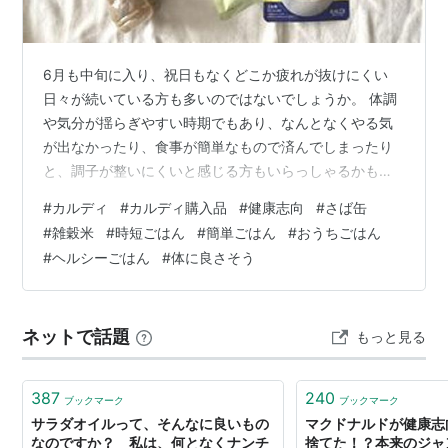
6月も中旬に入り、祝日もなくどこか疲れが抜けにくい
日々が続いている方も多いのではないでしょうか。 体調
や気分が揺らぎやすい時期でもあり、なんとなくやる気
が出なかったり、食事が簡単なもので済んでしまったり
と、調子が整いにくいと感じる方もいらっしゃるかもし
れません。 そんな6月を少しでも心地よく乗り切りた
#
カルディ
#
カルディ購入品
#
健康志向
#
さば缶
い、体に良さそうな食品を中心にカルディ（KALDI）で
#
雑穀米
#
時短ごはん
#
簡単ごはん
#
おうちごはん
2026年6月に購入したおすすめ食品6選です。 【さばの
#
ヘルシーごはん
#
体に良さそう
水煮】 【焼きさばご飯の素】 【パクチースープ】 【6種
の雑穀ミックス】 【もへじの梅ごまだれ】 【ニューケア
プラス】 【まとめ】 【さばの水煮】 栄養価の高い定番
ネットで話題
もっと見る
ストックです。 国産の大…
387
240
ブックマーク
ブックマーク
サラダオイルって、そんなに良いもの
マクドナルドが健康志
なのですか？ 私は、何となくナンチ
捨てた！？本来のジャ