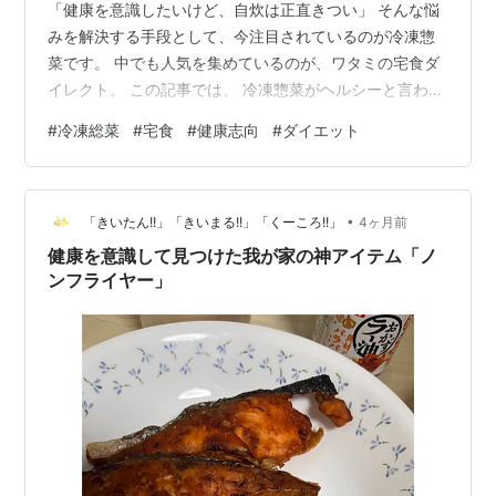
「健康を意識したいけど、自炊は正直きつい」 そんな悩
みを解決する手段として、今注目されているのが冷凍惣
菜です。 中でも人気を集めているのが、ワタミの宅食ダ
イレクト。 この記事では、 冷凍惣菜がヘルシーと言われ
る理由 ワタミ宅食ダイレクトの特徴 「いつでも3菜・5
#
冷凍総菜
#
宅食
#
健康志向
#
ダイエット
菜」の違いとコスパ を、初心者でも分かるように解説し
ます。 冷凍惣菜は本当にヘルシー？結論：むしろ健康的
です 「冷凍食品＝体に悪い」というイメージを持ってい
•
る人も多いですが、結論から言うと、今の冷凍惣菜はか
「きいたん!!」「きいまる!!」「くーころ!!」
4ヶ月前
なり健康的です。 ✔ 理由① 栄養バランスが設計されて
健康を意識して見つけた我が家の神アイテム「ノ
いる 管理栄養士が監修 主…
ンフライヤー」