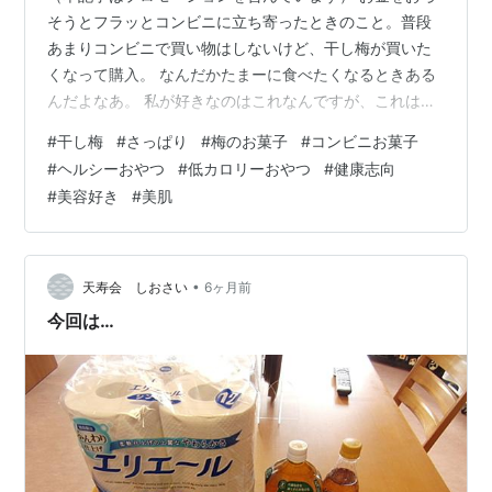
そうとフラッとコンビニに立ち寄ったときのこと。普段
あまりコンビニで買い物はしないけど、干し梅が買いた
くなって購入。 なんだかたまーに食べたくなるときある
んだよなあ。 私が好きなのはこれなんですが、これはな
かなか見かけない・・・。バニラ味の干し梅。 どこかに
#
干し梅
#
さっぱり
#
梅のお菓子
#
コンビニお菓子
あるかなあ。 出会いたいなあ。 もうネットで買っちゃお
#
ヘルシーおやつ
#
低カロリーおやつ
#
健康志向
うかな。一榮食品 ちょっといっぷく梅 バニラ味 10g×10
#
美容好き
#
美肌
個一榮食品Amazon一榮食品 ちょっといっぷく梅 バニラ
味 10g×6個一榮食品Amazon一榮食品 ちょっといっぷく
梅 バニラ味 10g ×12袋セット PSJBOX 種なし…
•
天寿会 しおさい
6ヶ月前
今回は…