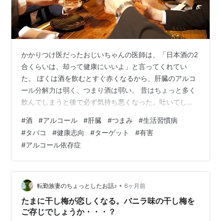
かかりつけ医だったおじいちゃんの医師は、「日本酒の2
合くらいは、却って健康にいいよ」と言ってくれてい
た。 ぼくは酒を飲むとすぐ赤くなるから、肝臓のアルコ
ール分解力は弱く、つまり酒は弱い。 昔はちょっと多く
飲んでしまうと後で必ず気持ち悪くなった。吐いてしま
ったりしていたので、自然多くは飲まなかったし、毎日
#
酒
#
アルコール
#
肝臓
#
つまみ
#
生活習慣病
は飲まなかった。 ところがここ数年来、晩ご飯を食す時
#
タバコ
#
健康志向
#
ターゲット
#
有害
に、毎日必ず晩酌する習慣がついてしまった。 うん、発
#
アルコール依存症
泡酒かビール350㎖1本くらいだ。それを残すときもあ
る。 でも、寝る前にハイボールを飲む習慣が付いてしま
った。ハイボールは飲み易い。 晩酌は、晩ご飯のおかず
が酒の肴になるが、寝る前のハイボール…
•
転勤族妻のちょっとしたお話♪
6ヶ月前
たまに干し梅が恋しくなる。バニラ味の干し梅を
ご存じでしょうか・・・？