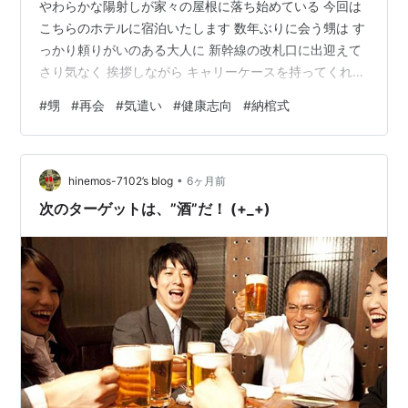
やわらかな陽射しが家々の屋根に落ち始めている 今回は
こちらのホテルに宿泊いたします 数年ぶりに会う甥は す
っかり頼りがいのある大人に 新幹線の改札口に出迎えて
さり気なく 挨拶しながら キャリーケースを持ってくれま
した そのまま 故人の最後の話を聞きながら 会館へ向か
#
甥
#
再会
#
気遣い
#
健康志向
#
納棺式
いました おかげさまで 納棺式に間に合いました 女性の
納棺師は 臨終の苦しみを 取り除き穏やかな表情で旅たて
るように また 家族がお顔をきちんと見てお別れができる
•
よう ご遺体を清め 薄化粧を施し身支度を整えて棺に納め
hinemos-7102’s blog
6ヶ月前
ます 生前の尊厳を守り ご家族の悲しみを癒すという 意
次のターゲットは、”酒”だ！ (+_+)
味合い…