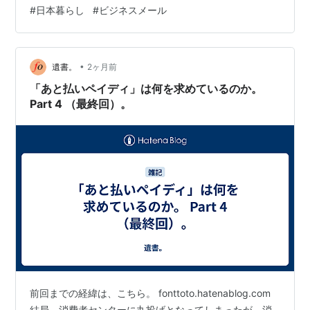
語でどう書けばいいかわからず、送るのをためらってし
#
日本暮らし
#
ビジネスメール
まう気持ちは本当によく分かります。今回紹介する文章
は、丁寧な敬語をベースにしています。ただ、外国人に
とっても使いやすいよう、難しい言い回しはできるだけ
避けて作りました。そのままコピペして使ってみてくだ
•
遺書。
2ヶ月前
さいね。 この記事でわかること カスタマーサポートへ…
「あと払いペイディ」は何を求めているのか。
Part 4 （最終回）。
前回までの経緯は、こちら。 fonttoto.hatenablog.com
結局、消費者センターに丸投げとなってしまったが、消