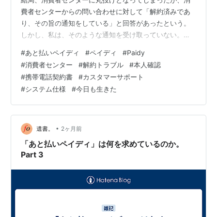
費者センターからの問い合わせに対して「解約済みであ
り、その旨の通知をしている」と回答があったという。
しかし、私は、そのような通知を受け取っていない。確
証がないと怖いので再送してくれと頼んだら「システム
#
あと払いペイディ
#
ペイディ
#
Paidy
の仕様上、２度は送信できない」とのこと。 ちなみに通
#
消費者センター
#
解約トラブル
#
本人確認
知をした日付は「言えない」だそうだ。「解約済みであ
#
携帯電話契約書
#
カスタマーサポート
り、その旨の通知をしている」のに「解約できないから
#
システム仕様
#
今日も生きた
携帯電話の契約書を送れ」と言ってきたのか。 消費者セ
ンターが「解約済み」と聞いたことを記録しておいてく
れるというので、そ…
•
遺書。
2ヶ月前
「あと払いペイディ」は何を求めているのか。
Part 3