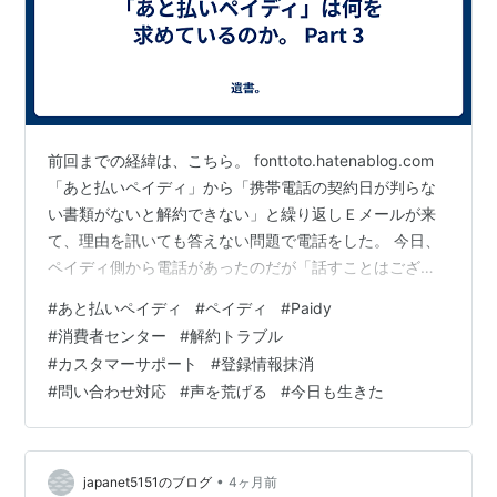
前回までの経緯は、こちら。 fonttoto.hatenablog.com
「あと払いペイディ」から「携帯電話の契約日が判らな
い書類がないと解約できない」と繰り返しＥメールが来
て、理由を訊いても答えない問題で電話をした。 今日、
ペイディ側から電話があったのだが「話すことはござい
ません、以上で終了とさせていただきます」とのこと。
#
あと払いペイディ
#
ペイディ
#
Paidy
「そちらから連絡してきて、そちらから終了って… で、
#
消費者センター
#
解約トラブル
終了ということは解約に応じるということでしょう
#
カスタマーサポート
#
登録情報抹消
か？」と訊いても「ですから以上で終了です」と言う。
#
問い合わせ対応
#
声を荒げる
#
今日も生きた
「解約に応じるのか訊いているんです」と言ったら「お
客様が声を荒げたので切らせていただきます」とのこ
と。 ペイディにとって…
•
japanet5151のブログ
4ヶ月前