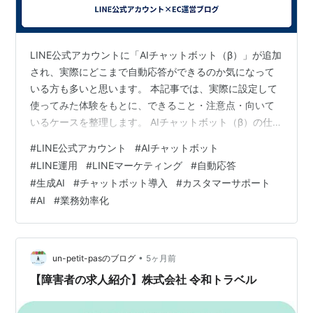
LINE公式アカウントに「AIチャットボット（β）」が追加
され、実際にどこまで自動応答ができるのか気になって
いる方も多いと思います。 本記事では、実際に設定して
使ってみた体験をもとに、できること・注意点・向いて
いるケースを整理します。 AIチャットボット（β）の仕組
み LINE公式アカウントのAIチャットボット（β）は、ユ
#
LINE公式アカウント
#
AIチャットボット
ーザーからのメッセージ内容をもとに、事前に登録した
#
LINE運用
#
LINEマーケティング
#
自動応答
Q&Aから最適な回答を選んで返信する機能です。 「何で
#
生成AI
#
チャットボット導入
#
カスタマーサポート
も答えるAI」ではなく、 - 登録したQ&Aの範囲内で回答
#
AI
#
業務効率化
する - AIが質問内容を解釈して近い回答を返す という仕
組みになっています。 実際の設定方法 設定はLINE公式…
•
un-petit-pasのブログ
5ヶ月前
【障害者の求人紹介】株式会社 令和トラベル