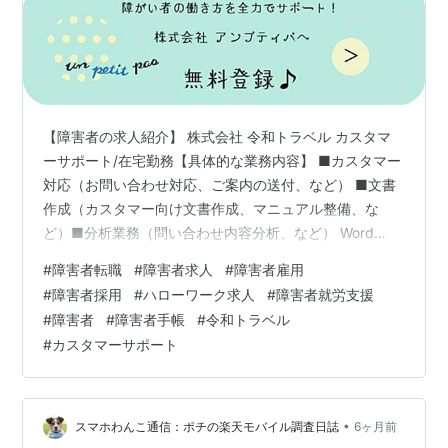
【障害者の求人紹介】 株式会社 令和トラベル カスタマ
ーサポート/在宅勤務【具体的な業務内容】 ■カスタマー
対応（お問い合わせ対応、ご案内の送付、など） ■文書
作成（カスタマー向け文書作成、マニュアル整備、な
ど）■分析業務（問い合わせ内容分析、など） Word
Excelチャットツール/必須渋谷駅ー東京都渋谷区 【詳細
#
障害者転職
#
障害者求人
#
障害者雇用
問い合わせ】 アンプティパでは多数、障がい者（障害
#
障害者採用
#
ハローワーク求人
#
障害者就労支援
者）のための求人をご用意しています。無料登録いただ
#
障害者
#
障害者手帳
#
令和トラベル
きましたら 就職・転職に関するご相談をじっくり伺いま
#
カスタマーサポート
す。 面接準備、就職まで丁寧に支援させていただきま
す。 アンプティパサイト un-petit-pas.co.jp 無料登録 求
人…
•
スマホわんこ通信：ポチの楽天モバイル調査日誌
6ヶ月前