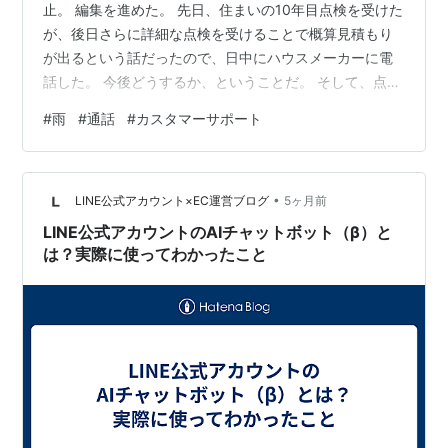
止。 編集を進めた。 先日、住まいの10年目点検を受けた
が、後日さらに詳細な点検を受けることで概算見積もり
が出るという話だったので、日中にハウスメーカーに電
話した。 今後どうするか、ということだ。 そして、点検
当日にもらった報告書がどこかへいってしまったので、
#
雨
#
通話
#
カスタマーサポート
そのコピーをもらえるかどうかも聞いてみた。 すると、
電話に出た男性が、ものすごくへりくだった装飾語や感
嘆符が多い人で、なかなか要件にたどり着けなかった。
•
近年にない、へりくだり方だ（笑） いい意味ではなく、
LINE公式アカウント×EC運営ブログ
5ヶ月前
はっきりと迷惑なレベルだった。 僕がわざと言葉を被せ
LINE公式アカウントのAIチャットボット（β）と
て話を先に進めようとしても、…
は？実際に使ってわかったこと