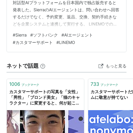
対話型AIプラットフォームを日本国内で独占販売すると
発表した。SierraのAIエージェントは、問い合わせへ回答
するだけでなく、予約変更、返品、交換、契約手続きな
どを企業システムと連携して実行する。 LINEMOでの検
証では、従来サービスと比べて問い合わせ解決率が83％
#
Sierra
#
ソフトバンク
#
AIエージェント
から97％、顧客満足度が74％から93％へ向上したとソフ
#
カスタマーサポート
#
LINEMO
トバンクは説明している。ただし、対象期間、問い合わ
せ構成、有人対応を含む評価条件の詳細は公表資料だけ
では分からない。別企業が同じ数字を再現できる保証で
ネットで話題
もっと見る
はない。 本記事では、従来のチャットボットとの違い、
成果ベース…
1006
733
ブックマーク
ブックマーク
カスタマーサポートの写真を「女性」
カスタマーサポートだ
「男性」「ブロンド美女」「猫のキャ
ムに敬意が持てない
ラクター」に変更すると、何が起こる
のかという記録