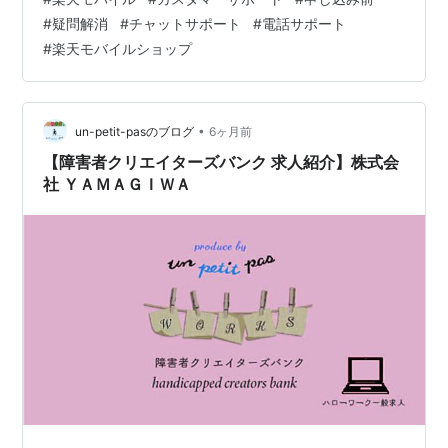
「こんなはずじゃなかった…」と後悔することになりか
#
疑問解消
#
チャットサポート
#
電話サポート
ねません。そこで重要となるのが、楽天モバイルのカス
#
楽天モバイルショップ
タマーサポートを上手に活用することです。 このブログ
記事では、楽天モバイルのカスタマーサポート体制を最
大限に活用し、申し込み前の疑問や不安を効果的に解消
するための具体的な方法を徹底解説します。後…
•
un-petit-pasのブログ
6ヶ月前
【障害者クリエイターズバンク 求人紹介】株式会
社 ＹＡＭＡＧＩＷＡ