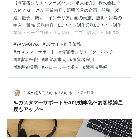
【障害者クリエイターズバンク 求人紹介】 株式会社 Ｙ
ＡＭＡＧＩＷＡ 事業内容：照明器具の企画、開発、製
造、販売、照明・インテリア計画の実施、照明・家具の
輸入、販売 業務内容：ECサイト制作業務ECサイト制作
業務・ページ制作・商品登録・アプリ設定・HTML/CSS
の軽度の編集／メルマガ作成 カスタマーサポート業務・
#
YAMAGIWA
#
ECサイト制作業務
オンラインストア注文対応・電話対応（顧客）・メール
#
カスタマーサポート
#
障害者クリエイターバンク
対応・メーカー対応（在庫や納期調整）・基幹システム
#
障害者転職
#
障害者求人
#
障害者雇用
の運用・法人見積り対応 *在宅勤務可 必要な経験：↓必
#
障害者採用
#
ハローワーク求人
#
障害者手帳
須 ECモール/自社ECの運営経験、オンラインストアでの
接客経験Webマーケティングの基礎知識Excel（SUM関数
程度） 勤務地…
•
生成AI超入門 わかる！わかる！
7ヶ月前
📞カスタマーサポートをAIで効率化〜お客様満足
度もアップ〜