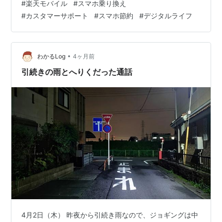
#
楽天モバイル
#
スマホ乗り換え
て、楽天モバイルに対して「サポートが繋がりにくい」
#
カスタマーサポート
#
スマホ節約
#
デジタルライフ
「窓口での対応が限定的」といった印象を持っていた方
は少なくないかもしれません。しかし、後発キャリアと
して急速に成長を遂げた楽天モバイルは、現在、インフ
ラ整備と並行してカスタマーサポート体制の抜本的な刷
•
わかるLog
4ヶ月前
新を行っています。本記事では、現在の楽天モバイル
引続きの雨とへりくだった通話
が…
4月2日（木） 昨夜から引続き雨なので、ジョギングは中