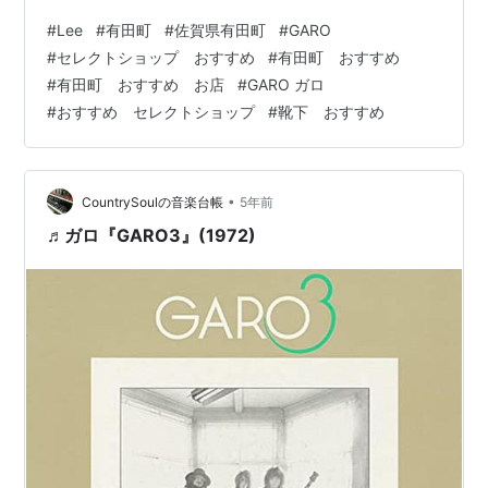
着室に入ってウロウロするぼっちゃん＆Rasoxの靴下
#
Lee
#
有田町
#
佐賀県有田町
#
GARO
▼Rasox（ラソックス） 🌻お気に入りのポイント ・すご
#
セレクトショップ おすすめ
#
有田町 おすすめ
く丈夫 ・デザインがカラフルなので気分が明るくなる ・
#
有田町 おすすめ お店
#
GARO ガロ
日本製 ・ディスプレイのフックは紙製でプラスチックフ
#
おすすめ セレクトショップ
#
靴下 おすすめ
リーという心遣いが素晴らしい✨ ・５本指ソックスもあ
って、冬は重宝しています✨ ▼Leeのトートバッグ 🌻
お…
•
CountrySoulの音楽台帳
5年前
♬ガロ『GARO3』(1972)