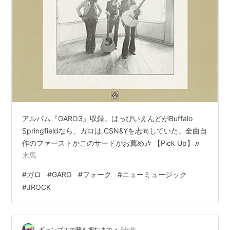
アルバム『GARO3』収録。はっぴいえんどがBuffalo
Springfieldなら、ガロは CSN&Yを志向していた。全曲自
作のファーストかこのサードがお薦め🎶 【Pick Up】♬
木馬
#
ガロ
#
GARO
#
フォーク
#
ニューミュージック
#
JROCK
•
ギャンブルで夢を掴むまで
5年前