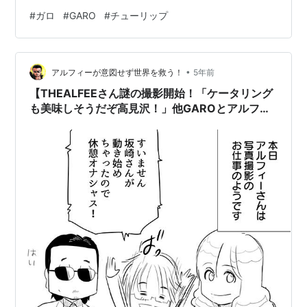
んだ俳句が一句ずつ。テキストはP8下部に新曲「ピクニ
#
ガロ
#
GARO
#
チューリップ
ック」の紹介と海外旅行の話をすこし。P9、下部に写真
一枚。祠の前で屈んで笑う三人。 P15：歌詞「この世は
サーカス」＊コード 「はだかの歌集」コーナー内。
•
P57「EPOCH MAKERS」というコーナーに小さくガロの
アルフィーが意図せず世界を救う！
5年前
カットあり。シカと一緒に写った写真。 チューリップ
【THEALFEEさん謎の撮影開始！「ケータリング
P17：歌詞「心の旅…
も美味しそうだぞ高見沢！」他GAROとアルフィ
ーさんについての思い】漫画イラストマンガ