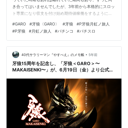
き合ってはいませんでしたが、3年前から本格的にスロッ
ト専業になり収支を付け始め期待値稼働をするようにな
りました。 ですが今年に入り、スロットはもうだめだと
#
GARO
#
牙狼〈GARO〉
#
牙狼
#
P牙狼月虹ノ旅人
思いパチンコに戻った今、ガロの新台と出会いました。
#
P牙狼
#
月虹ノ旅人
#
パチンコ
#
パチスロ
なんやこの台・・・めちゃおもろいやんけ・・・ そして
一撃12万発という記事をみて、自分も目指そうと思いま
した。 これからはガロで生きていこうと決めた日 まさに
運命の日だ。 ――――そんな矢先である。 今日あったあ
•
40代サラリーマン『やすべえ』のメモ帳
5年前
りのままのことを話すぜ。…
牙狼15周年を記念し、「牙狼＜GARO＞〜
MAKAISENKI〜」が、6月19日（金）より公式
YouTubeチャンネルから配信開始されました！