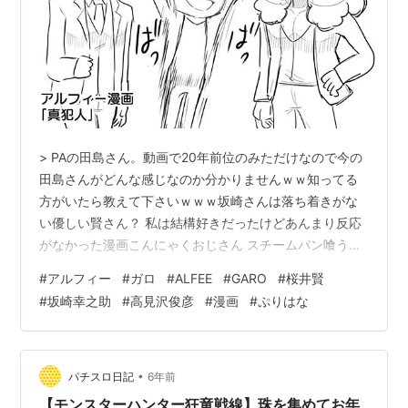
> PAの田島さん。動画で20年前位のみただけなので今の
田島さんがどんな感じなのか分かりませんｗｗ知ってる
方がいたら教えて下さいｗｗｗ坂崎さんは落ち着きがな
い優しい賢さん？ 私は結構好きだったけどあんまり反応
がなかった漫画こんにゃくおじさん スチームパン喰うｗ
ｗｗぷぷ 「特撮家族」髙見澤俊彦 田島さん。フルネーム
#
アルフィー
#
ガロ
#
ALFEE
#
GARO
#
桜井賢
は田島啓資（たじまけいすけ）さんデルタ音響株式会社
#
坂崎幸之助
#
高見沢俊彦
#
漫画
#
ぷりはな
の社長さん。2003年のアルフィーのDVDではミキシング
コンソールエンジニアと紹介されていますね。第10回目
のカモンアルフィーで賢さんが話されていましたね。そ
の話によると…同い年でかなりの食通。各地の美味しい
•
パチスロ日記
6年前
お店や名物を知っている。楽屋…
【モンスターハンター狂竜戦線】珠を集めてお年