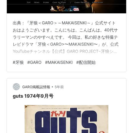
出典：『牙狼＜GARO＞～MAKAISENKI～』公式サイト
おはようございます。こんにちは。こんばんは。40代サ
ラリーマンのやすべえです。 今回は、私の好きな特撮テ
レビドラマ「牙狼＜GARO>〜MAKAISENKI〜」が、公式
YouTubeチャンネル【公式】GARO PROJECT−牙狼シリ
ーズ−で、6月19日（金）より配信開始されましたので、
#
牙狼
#
GARO
#
MAKAISENKI
#
配信開始
その事について書いていきたいと思います。 因みに、初
日に配信された第1話「火花」、第2話の「街灯」のリン
クを以下に貼らせていただきます。気になる方は、寄り
•
道してみてください。 www.youtube.com
GARO掲載誌情報
5年前
www.youtube.com 牙狼＜GAR…
guts 1974年9月号