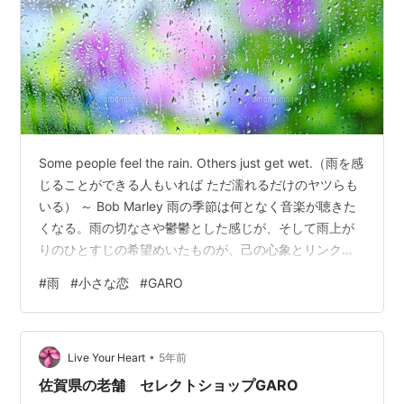
Some people feel the rain. Others just get wet.（雨を感
じることができる人もいれば ただ濡れるだけのヤツらも
いる） ～ Bob Marley 雨の季節は何となく音楽が聴きた
くなる。雨の切なさや鬱鬱とした感じが、そして雨上が
りのひとすじの希望めいたものが、己の心象とリンクす
るのだ。小さな透明な恋だってイメージできる。 雨の降
#
雨
#
小さな恋
#
GARO
る朝の街二人連れで公園で遊ぼうブランコや滑り台も二
人占めさきっと誰もいないから 雨あがりの午後の舗道二
人で歩こう裸足でそのままでバスに乗って海を見に行こ
•
うよあてもなく 「小さな恋」作詞・作曲：日高富明
Live Your Heart
5年前
CSN&Yを指向していた「G…
佐賀県の老舗 セレクトショップGARO