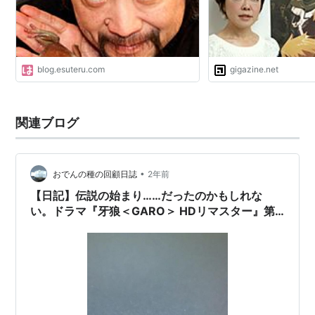
blog.esuteru.com
gigazine.net
関連ブログ
•
おでんの種の回顧日誌
2年前
【日記】伝説の始まり……だったのかもしれな
い。ドラマ『牙狼＜GARO＞ HDリマスター』第1
話～第25話が期間限定公開中！？