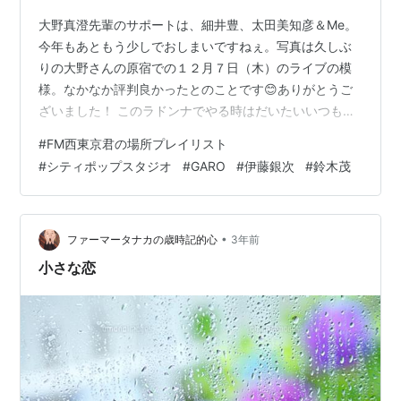
大野真澄先輩のサポートは、細井豊、太田美知彦＆Me。
今年もあともう少しでおしまいですねぇ。写真は久しぶ
りの大野さんの原宿での１２月７日（木）のライブの模
様。なかなか評判良かったとのことです😊ありがとうご
ざいました！ このラドンナでやる時はだいたいいつもこ
のメンバーです♪７０’s、GSがあって、フォークがあっ
#
FM西東京君の場所プレイリスト
て、ロックがあって、ブルースがあってジャズがあっ
#
シティポップスタジオ
#
GARO
#
伊藤銀次
#
鈴木茂
て、クロスオーバーがあって、どひゃ〜〜な中学校時
代、GAROも結構浸って、コピーもしましたので、嬉しく
楽しく演奏しております。そして、太田くん、豊さん
は、とても芸達者❤️洋楽邦楽カバーや大野さんのオリジ
•
ファーマータナカの歳時記的心
3年前
ナルも素敵ですので、未体験の方は一度ぜひ…
小さな恋