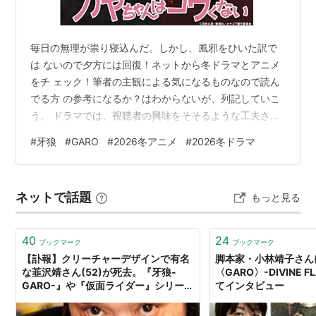
毎日の無理が祟り寝込んだ。しかし、風邪をひいた訳で
は ないので夕方には回復！ネットから冬ドラマとアニメ
をチ ェック！筆者の主観による気になるものなので読ん
でる方 の参考になるか？はわからないが、列記していこ
う。 ドラマでは、視聴者の興味をそそるような工夫され
た設定 とタイトルが多数だ。個人的に気になるのは、ゲ
#
牙狼
#
GARO
#
2026冬アニメ
#
2026冬ドラマ
ームネタ のサスペンスの AKIBA LOST 。ヒーローネタの
こちら予備 自衛英雄補?! 。ゾンビネタの DARK13 踊るゾ
ンビ学校 。こ の３本。みんな深夜物？？？ 牙狼＜GARO
ネットで話題
もっと見る
＞も新作が登場！このシリーズは正統派の実 写版と、時
代劇やファンタジーといった奇抜な世界観の アニメ版…
40
24
ブックマーク
ブックマーク
【訃報】クリーチャーデザインで有名
脚本家・小林靖子さん
な韮沢靖さん(52)が死去。『牙狼-
〈GARO〉-DIVINE 
GARO-』や『仮面ライダー』シリーズ
てインタビュー
など : はちま起稿