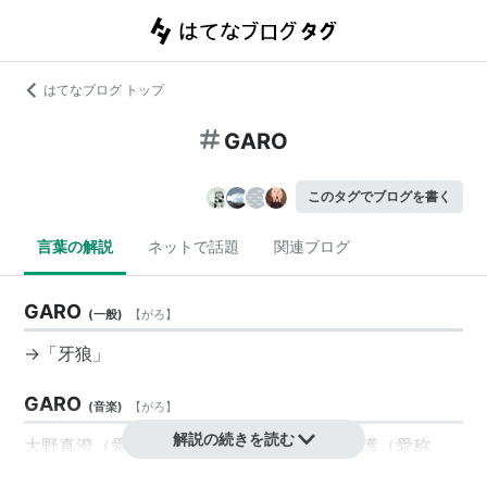
はてなブログ トップ
GARO
このタグでブログを書く
言葉の解説
ネットで話題
関連ブログ
GARO
(
一般
)
【
がろ
】
→「牙狼」
GARO
(
音楽
)
【
がろ
】
解説の続きを読む
大野真澄（愛称VOCAL＝ボーカル）、堀内護（愛称
MARK＝マーク）、日高富明（愛称TOMMY＝トミー）