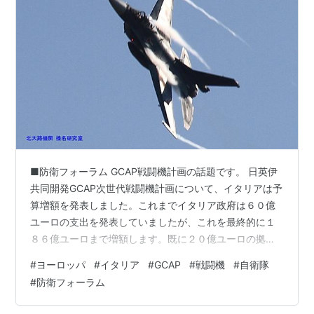
■防衛フォーラム GCAP戦闘機計画の話題です。 日英伊
共同開発GCAP次世代戦闘機計画について、イタリアは予
算増額を発表しました。これまでイタリア政府は６０億
ユーロの支出を発表していましたが、これを最終的に１
８６億ユーロまで増額します。既に２０億ユーロの拠出
が決定しており、ここに開発費を製造関連費用などを含
#
ヨーロッパ
#
イタリア
#
GCAP
#
戦闘機
#
自衛隊
めて追加へ。 イタリア政府が計画している追加費用は、
#
防衛フォーラム
８８億ユーロを２０３７年までに確保をきす。GCAP,そ
の後の量産段階と整備維持などの段階で７８億ユーロを