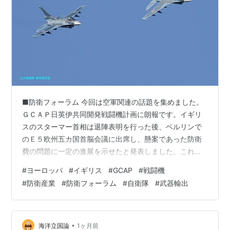
■防衛フォーラム 今回は空軍関連の話題を集めました。
ＧＣＡＰ日英伊共同開発戦闘機計画に朗報です。イギリ
スのスターマー首相は退陣表明を行った後、ベルリンで
のＥ５欧州五カ国首脳会議に出席し、懸案であった防衛
費の問題に一定の進展を示せたと発表しました。これに
よりＧＣＡＰ日英伊共同開発戦闘機計画も当面２０２７
#
ヨーロッパ
#
イギリス
#
GCAP
#
戦闘機
年までの開発契約を延長することが出来たとのこと。 イ
#
防衛産業
#
防衛フォーラム
#
自衛隊
#
武器輸出
ギリス、フランス、ドイツ、イタリア、ポーランドのＥ
５首脳会議はスターマー首相最後の外遊となるもよう。
イギリスの国防予算は４月までにイギリス議会を通過さ
せることができず、結果、ＧＣＡＰ戦闘機も暫定予算に
•
海洋立国論
1ヶ月前