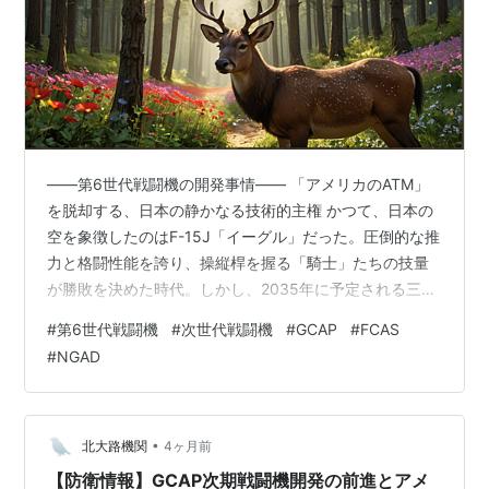
——第6世代戦闘機の開発事情—— 「アメリカのATM」
を脱却する、日本の静かなる技術的主権 かつて、日本の
空を象徴したのはF-15J「イーグル」だった。圧倒的な推
力と格闘性能を誇り、操縦桿を握る「騎士」たちの技量
が勝敗を決めた時代。しかし、2035年に予定される三菱
F-2の退役を目前に控えた今、航空防衛のパラダイムは、
#
第6世代戦闘機
#
次世代戦闘機
#
GCAP
#
FCAS
我々の想像を絶する場所へとシフトしている。 現在、日
#
NGAD
本が英国・イタリアと取り組む「第6世代戦闘機」開発プ
ロジェクト、通称GCAP（グローバル戦闘航空プログラ
ム）。これは単なる新型機の開発ではない。戦後、長ら
く続いた「対米一辺倒」という呪縛からの、冷徹な脱却
•
北大路機関
4ヶ月前
劇である。 1. F-2…
【防衛情報】GCAP次期戦闘機開発の前進とアメ