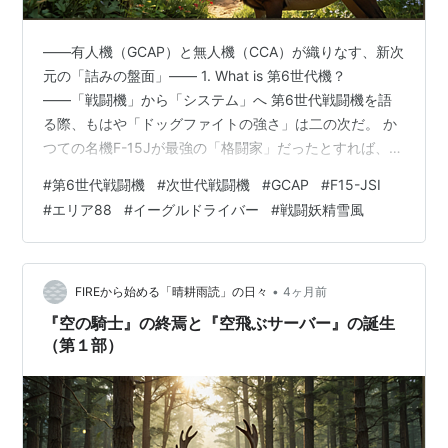
――有人機（GCAP）と無人機（CCA）が織りなす、新次
元の「詰みの盤面」―― 1. What is 第6世代機？
――「戦闘機」から「システム」へ 第6世代戦闘機を語
る際、もはや「ドッグファイトの強さ」は二の次だ。 か
つての名機F-15Jが最強の「格闘家」だったとすれば、
GCAPは巨大な**「空飛ぶクラウドサーバー兼・司令官」
#
第6世代戦闘機
#
次世代戦闘機
#
GCAP
#
F15-JSI
**である。 その運用思想は、神林長平の『戦闘妖精・雪
#
エリア88
#
イーグルドライバー
#
戦闘妖精雪風
風』に近い。機体（雪風）が自らの生存を最優先し、そ
の知性で戦場を支配するように、有人機（GCAP）は徹底
したステルスと電子戦の幕に隠れ、数機の無人機
（CCA）を「手足」として操る。有人機は、ミサイルの
•
FIREから始める「晴耕雨読」の日々
4ヶ月前
射程内には入らな…
『空の騎士』の終焉と『空飛ぶサーバー』の誕生
（第１部）