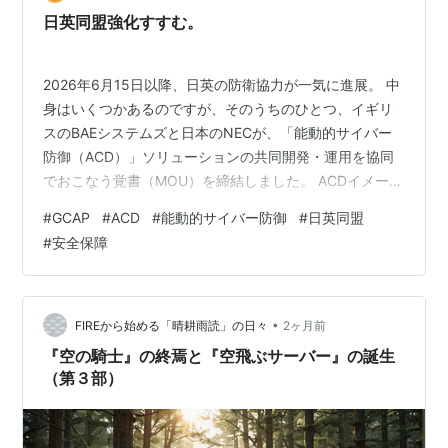
より計画を崩壊させない程度に維持していました…
日英同盟強化すすむ。
2026年6月15日以降、日英の防衛協力が一気に進展。 中
身はいくつかあるのですが、そのうちのひとつ、イギリ
スのBAEシステムズと日本のNECが、「能動的サイバー
防御（ACD）」ソリューションの共同開発・運用を協同
でおこなう覚書（MOU）を締結しました。 ACDイメージ
これは2026年1月31日の首脳会談での共同声明、「日英
#
GCAP
#
ACD
#
能動的サイバー防御
#
日英同盟
戦略サイバーパートナーシップ」を起点として、6月14日
#
安全保障
のロンドンでの日英首脳会談後「日英フロンティア・テ
クノロジー・パートナーシップ」を発表し協力強化を確
認しました。 単なる、防衛協力みたいな近視眼的な視点
で見るのは誤りです。 ACDは双方の人材が結集すること
•
FIREから始める「晴耕雨読」の日々
2ヶ月前
で、高度なサ…
『空の騎士』の終焉と『空飛ぶサーバー』の誕生
（第３部）