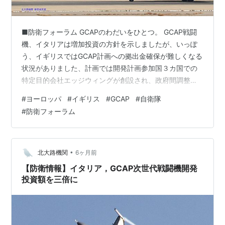
■防衛フォーラム GCAPのわだいをひとつ。 GCAP戦闘
機、イタリアは増加投資の方針を示しましたが、いっぽ
う、イギリスではGCAP計画への拠出金確保が難しくなる
状況がありました、計画では開発計画参加国３カ国での
特定目的会社エッジウィングが創設され、政府間調整機
関GIGOとの調整が行われる方針でしたが。 最初の契約は
#
ヨーロッパ
#
イギリス
#
GCAP
#
自衛隊
２０２５年内とされていたものを、２０２６年２月とな
#
防衛フォーラム
っても実現していない、こうした問題が出てきていま
す。この背景には、２０２２年ロシアウクライナ戦争を
背景に決して潤沢ではないイギリス歳出のうち、その関
連費用のしめる割合が増大したことなどがあげられま
•
北大路機関
6ヶ月前
す。 イギリスはGCAPについて、元…
【防衛情報】イタリア，GCAP次世代戦闘機開発
投資額を三倍に