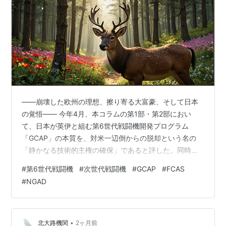
――崩壊した欧州の理想、擦り寄る大富豪、そして日本
の覚悟―― 今年4月、本コラムの第1部・第2部におい
て、日本が英伊と組む第6世代戦闘機開発プログラム
「GCAP」の本質を、対米一辺倒からの脱却という名の
「静かなる技術的主権の確保」であると評した。同時
に、欧州のライバル計画「FCAS（独仏西）」に漂う暗雲
#
第6世代戦闘機
#
次世代戦闘機
#
GCAP
#
FCAS
を、「タイフーンの悪夢の再現」として予言した。 あれ
#
NGAD
からわずか2ヶ月。昨日、2026年6月8日、歴史は予想通
りの、しかし最悪の形で動いた。 マクロン仏大統領とメ
ルツ独首相の間で、FCAS計画の「正式な終了・中止」が
合意、発表されたのだ。知的財産（IP）をブラックボッ
•
北大路機関
2ヶ月前