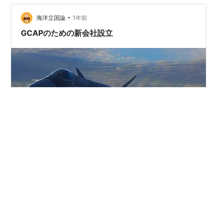
追加する方針としています。イタリアではユーロファイ
ター計画に続いてF-35A戦闘機とF-35B戦闘機の空軍所
•
海洋立国論
1年前
要と海軍所要をあわせた９０…
GCAPのための新会社設立
戦闘機開発は単独では開発費の負担が重くのしかかりま
す。特に主力機になる高度な戦闘機では米中露などの大
国は独自開発ができますが、なかなか予算が確保できず
開発遅延などになってしまうと、防空に穴が開くことに
なります。F-35は国際共同開発でした。 戦闘機体系イメ
ージ図（防衛省サイトより） 日本はF-2戦闘機の退役に
#
GCAP
#
防衛白書
#
エッジウイング