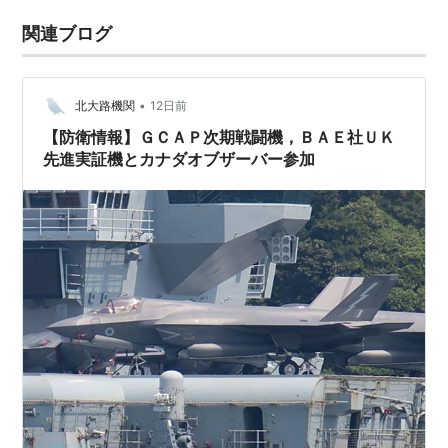
関連ブログ
•
北大路機関
12日前
【防衛情報】ＧＣＡＰ次期戦闘機，ＢＡＥ社ＵＫ
先進実証機とカナダオブザーバー参加