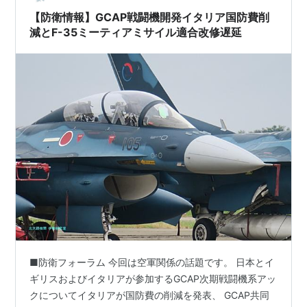
クス化して渡さないフランスのゴ…
【防衛情報】GCAP戦闘機開発イタリア国防費削
減とF-35ミーティアミサイル適合改修遅延
■防衛フォーラム 今回は空軍関係の話題です。 日本とイ
ギリスおよびイタリアが参加するGCAP次期戦闘機系アッ
クについてイタリアが国防費の削減を発表、 GCAP共同