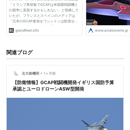
「トランプ再登板でGCAPは米国製戦闘機と
の競争に直面するかもしれない」と指摘して
いたが、フランスとスペインのメディアは
「日本のGCAP参加をワシントンは歓迎せ
ず、サウジのGCAP参加に関する動きにイス
grandfleet.info
www.aviationwire.jp
ラエルは憤慨した」と報じた。 参考：Tokyo
feels the heat from Washingt...
関連ブログ
•
北大路機関
1ヶ月前
【防衛情報】GCAP戦闘機開発イギリス国防予算
承認とユーロドローンASW型開発