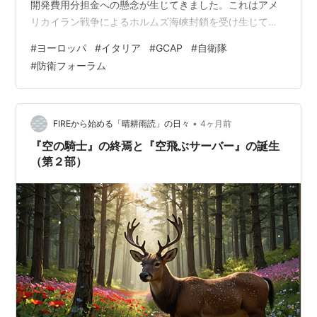
開発費用分担金への懸念が生じてきました。これはアメ
リカイラン戦争によるホルムズ海峡封鎖を受け生じてい
るエネルギー危機へ対応する緊急支出計画としてメロー
#
ヨーロッパ
#
イタリア
#
GCAP
#
自衛隊
に政権がしめしたもの。 イタリアのメローに首相は計画
#
防衛フォーラム
されていた１２０億ユーロ規模の追加国防費計画を放棄
し、エネルギー危機対応の予算庭丸としています、首相
は、国防よりもエネルギー価格高騰が国民にとっての問
題であるとし、同時に２０２７年の総選挙を意識した国
•
FIREから始める「晴耕雨読」の日々
4ヶ月前
内の影響拡大を防ぐことを主眼としてい…
『空の騎士』の終焉と『空飛ぶサーバー』の誕生
（第２部）