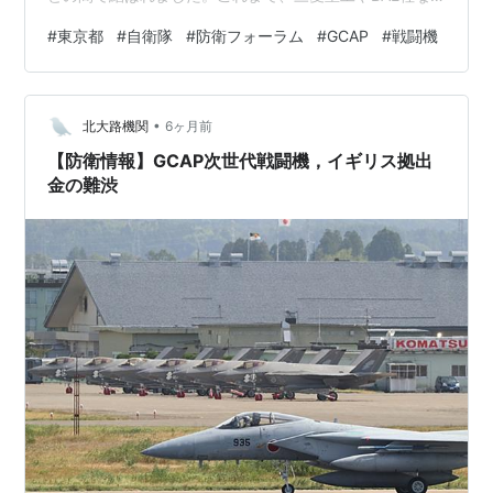
どが各国ごとに分担し進めてきた戦闘機開発が、主要部
#
東京都
#
自衛隊
#
防衛フォーラム
#
GCAP
#
戦闘機
分設計や製造分担作業などのめんで大きく共同開発の形
で前進した事を示しています。 国際共同開発の難しさ
は、技術を持たない国の参加により、作業分担が最も経
•
済的な恩恵を受ける製造分野ほど提供する技術を持たな
北大路機関
6ヶ月前
い国が参加する事例が多く、また膨大な税金を投じる第
【防衛情報】GCAP次世代戦闘機，イギリス拠出
六世代戦闘機開発には…
金の難渋