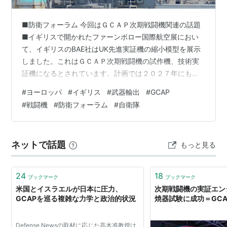
■防衛フォーラム 今回はＧＣＡＰ次期戦闘機関連の話題
■イギリスで開かれたファーンボロー国際航空展におい
て、イギリスのBAE社はUK先進実証機の縮小模型を展示
しました。これはＧＣＡＰ次期戦闘機の試作機、技術実
証機になるとされています。計画では２０２７年にもロ
ールアウトし、２０２８年に初飛行を目指しています。
#
ヨーロッパ
#
イギリス
#
武器輸出
#
GCAP
ＢＡＥの技術実証機については、次世代技術んじっ商機
#
戦闘機
#
防衛フォーラム
#
自衛隊
としては三菱重工が既にＸ－２実験機を飛行させている
との理由で、限られたＧＣＡＰ戦闘機開発予算を直接関
係ない技術実証機に費やすことへの疑問符などが示され
ネットで話題
もっと見る
ていますが、計画進捗度合いを見える形で示すためにも
必要だとされていました。 ＵＫ先進実証機…
24
18
ブックマーク
ブックマーク
米国とイスラエルが日本に圧力、
次期戦闘機の実証エンジ
GCAPを巡る複雑な力学と政治的状況
焼器試験に成功＝GCA
Defense Newsの取材に応じた高木准教授は