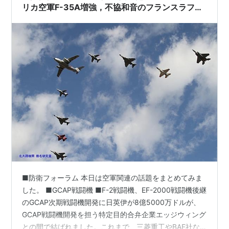
リカ空軍F-35A増強，不協和音のフランスラファ
ールF5開発
■防衛フォーラム 本日は空軍関連の話題をまとめてみま
した。 ■GCAP戦闘機 ■F-2戦闘機、EF-2000戦闘機後継
のGCAP次期戦闘機開発に日英伊が8億5000万ドルが、
GCAP戦闘機開発を担う特定目的合弁企業エッジウィング
との間で結ばれました。これまで、三菱重工やBAE社な