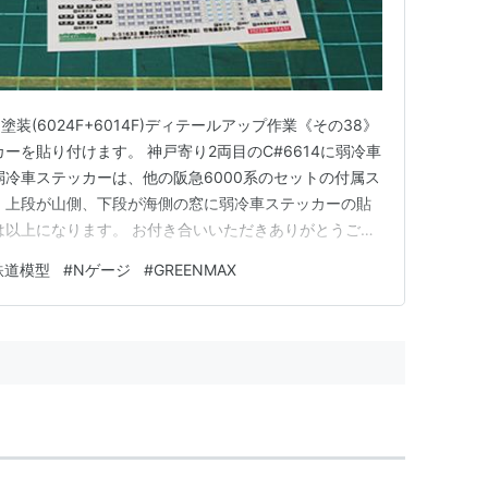
旧塗装(6024F+6014F)ディテールアップ作業《その38》
ーを貼り付けます。 神戸寄り2両目のC#6614に弱冷車
弱冷車ステッカーは、他の阪急6000系のセットの付属ス
 上段が山側、下段が海側の窓に弱冷車ステッカーの貼
は以上になります。 お付き合いいただきありがとうござ
分 その１:車外スピーカー点検蓋取り付け その２:クーラー
鉄道模型
#
Nゲージ
#
GREENMAX
ーツ塗装 その４:パンタグラフを塗装 その５:屋根上機