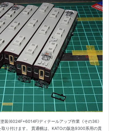
旧塗装(6024F+6014F)ディテールアップ作業《その36》
取り付けます。 貫通幌は、KATOの阪急9300系用の貫