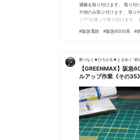
通幌を取り付けます。 取り付
片側のみ取り付けます。 取り
リア”を使って取り付けます。
した。 今回は以上になります。
#
阪急電鉄
#
阪急6000系
#
■過去投稿分 その１:車外スピ
３:スカ…
新つなぐ★ひろがる★ときめく ”鉄
【GREENMAX】阪急60
ルアップ作業《その35