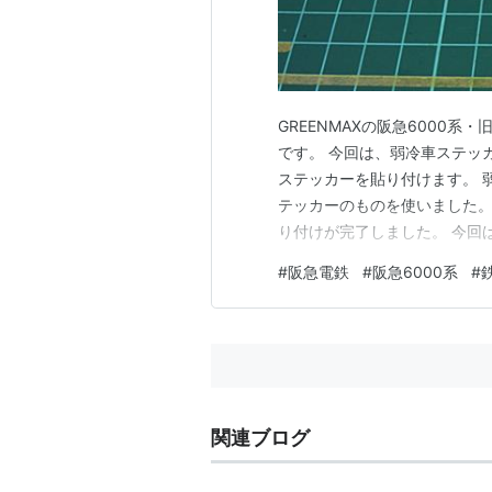
GREENMAXの阪急6000系・
です。 今回は、弱冷車ステッカ
ステッカーを貼り付けます。 
テッカーのものを使いました。
り付けが完了しました。 今回
いましたm(__)m ■過去投稿
#
阪急電鉄
#
阪急6000系
#
パーツ塗装 その３:スカートパ
器…
関連ブログ