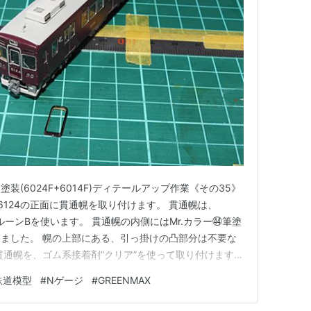
旧塗装(6024F+6014F)ディテールアップ作業《その35》
6124の正面に貫通幌を取り付けます。 貫通幌は、
マルーンBを使います。 貫通幌の内側にはMr.カラー㊹筆塗
ました。 幌の上部にある、引っ掛けの凸部分は不要な
貫通幌を、ゴム系接着剤”クリア”を使って取り付けます。
。 中々いい感じの連結面になりました。 今回は以上にな
鉄道模型
#
Nゲージ
#
GREENMAX
がとうございましたm(__)m ■過去投稿分 その１: