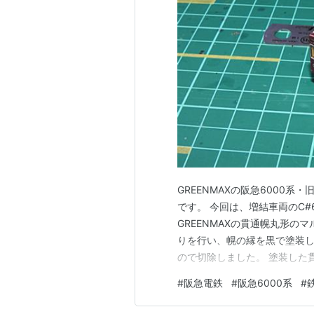
GREENMAXの阪急6000系・
です。 今回は、増結車両のC#
GREENMAXの貫通幌丸形の
りを行い、幌の縁を黒で塗装し
ので切除しました。 塗装した
C#6014と連結してみました
#
阪急電鉄
#
阪急6000系
#
ります。 お付き合いいただきあり
車…