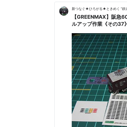
新つなぐ★ひろがる★ときめく ”鉄
【GREENMAX】阪急60
ルアップ作業《その37