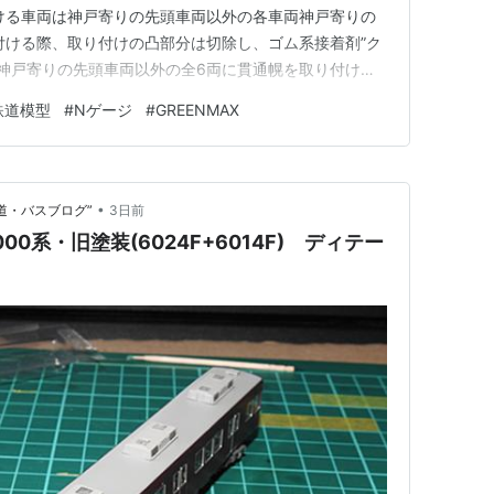
ける車両は神戸寄りの先頭車両以外の各車両神戸寄りの
付ける際、取り付けの凸部分は切除し、ゴム系接着剤”ク
 神戸寄りの先頭車両以外の全6両に貫通幌を取り付けま
 お付き合いいただきありがとうございましたm(__)m
鉄道模型
#
Nゲージ
#
GREENMAX
ーカー点検蓋取り付け その２:クーラーパーツ塗装 その
•
道・バスブログ”
3日前
00系・旧塗装(6024F+6014F) ディテー
》