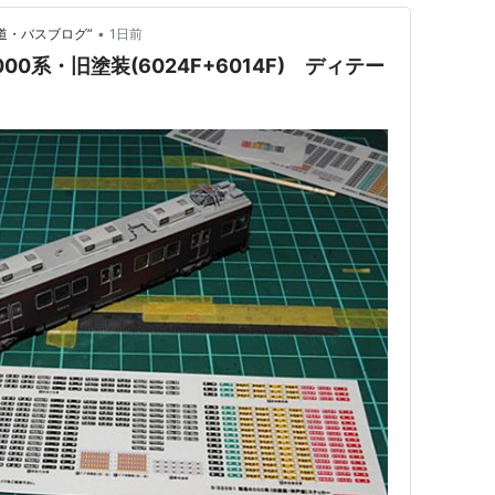
•
道・バスブログ”
1日前
00系・旧塗装(6024F+6014F) ディテー
》