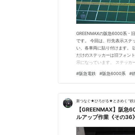
GREENMAXの阪急6000系・
です。 今回は、行先表示ステ
い、各車両に貼り付けます。 
だけのステッカーは旧フォン
示になっています。 ステッカ
っています。 旧塗装で運用し
#
阪急電鉄
#
阪急6000系
#
り入れが廃止されてからだっ
仕方ないので、正面は旧フォン
新つなぐ★ひろがる★ときめく ”鉄
【GREENMAX】阪急60
ルアップ作業《その36