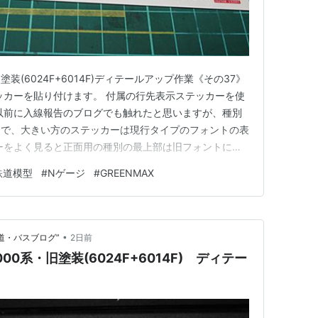
旧塗装(6024F+6014F)ディテールアップ作業《その37》
ッカーを貼り付けます。 付属の行先表示ステッカーを使
以前に入線報告のブログでも触れたと思いますが、種別
トで、大きい方のステッカーは現行タイプのフォントの表
ーをよく見ると正面用の種別の最上部は旧フォントにな
ている時は旧フォントでの運行で、現行のフォントは乗
鉄道模型
#
Nゲージ
#
GREENMAX
たので、細かい話ですが、時代背景に合わないのです。
トの…
•
道・バスブログ”
2日前
00系・旧塗装(6024F+6014F) ディテー
》