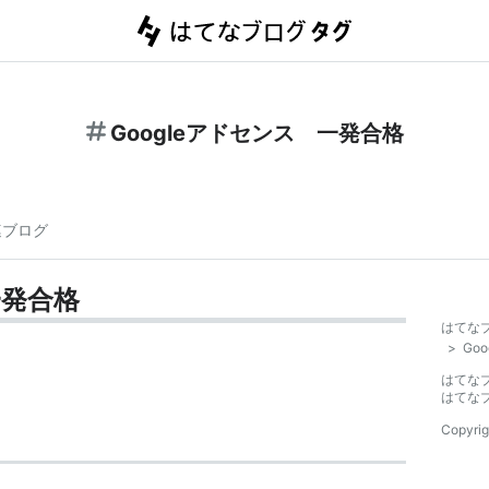
Googleアドセンス 一発合格
連ブログ
一発合格
はてな
>
Go
はてな
はてな
Copyrig