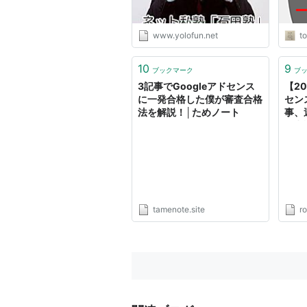
www.yolofun.net
to
10
9
ブックマーク
ブ
3記事でGoogleアドセンス
【20
に一発合格した僕が審査合格
セン
法を解説！│ためノート
事、
が申
とめ。
lab.)
tamenote.site
r