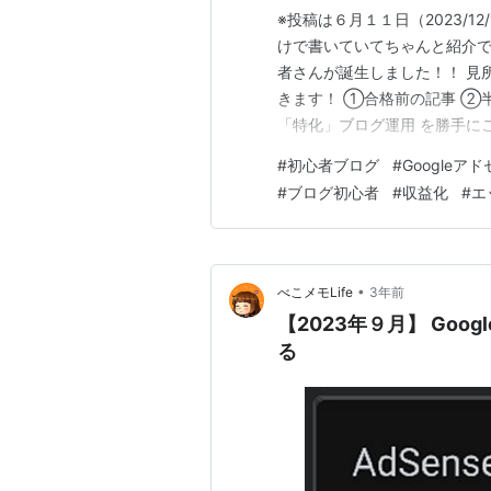
※投稿は６月１１日（2023/1
けで書いていてちゃんと紹介できて
者さんが誕生しました！！ 見
きます！ ①合格前の記事 ②
「特化」ブログ運用 を勝手に
この方は！ なんとなんと！ 今
#
初心者ブログ
#
Google
くことなかれ！ 今回ご紹介させて
#
ブログ初心者
#
収益化
#
エ
かけ…
•
べこメモLife
3年前
【2023年９月】 Go
る