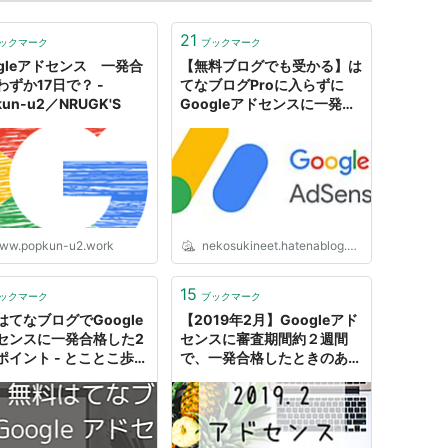
21
ックマーク
ブックマーク
ogleアドセンス 一発合
【無料ブログでも受かる】は
わずか17日で？ -
てなブログProに入らずに
kun-u2／NRUGK'S
Googleアドセンスに一発合
格した私がやったこと10コ -
ネコスキーブログ
ww.popkun-u2.work
nekosukineet.hatenablog.com
15
ックマーク
ブックマーク
はてなブログでGoogle
【2019年2月】Googleアド
センスに一発合格した2
センスに審査期間約２週間
ポイント - とことこ歩く
で、一発合格したときのあれ
ここんとこ
これ。 - フーの日日是好日