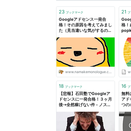
23
21
ブックマーク
ブ
Googleアドセンス一発合
Go
格！その原因を考えてみまし
格！
た（見当違いな気がするの
pop
で、できれば反論・反証して
もらいたいです） - ナマケモ
ノろーぐ
www.namakemonologue.com
w
18
16
ブックマーク
ブ
【悲報】石田塾でGoogleア
無料
ドセンスに一発合格！３ヶ月
アド
後⇢全然稼げない件 - ノスタ
つの
ルジーに浸れ！
女の