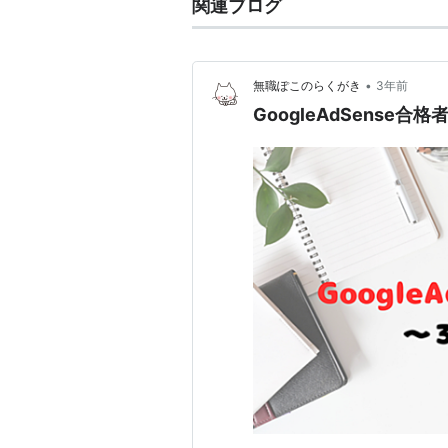
関連ブログ
•
無職ぽこのらくがき
3年前
GoogleAdSense