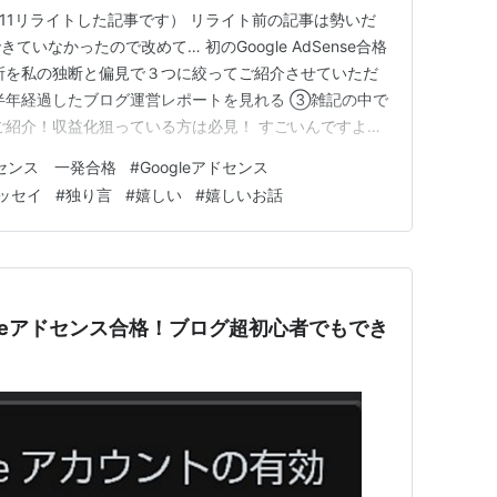
2/11リライトした記事です） リライト前の記事は勢いだ
いなかったので改めて… 初のGoogle AdSense合格
所を私の独断と偏見で３つに絞ってご紹介させていただ
半年経過したブログ運営レポートを見れる ③雑記の中で
ご紹介！収益化狙っている方は必見！ すごいんですよ、
AdSense関連の記事を求めて私の読者になっている方驚
アドセンス 一発合格
#
Googleアドセンス
いただくのは… Google AdSenseの記事を書くきっ
ッセイ
#
独り言
#
嬉しい
#
嬉しいお話
ogleアドセンス合格！ブログ超初心者でもでき