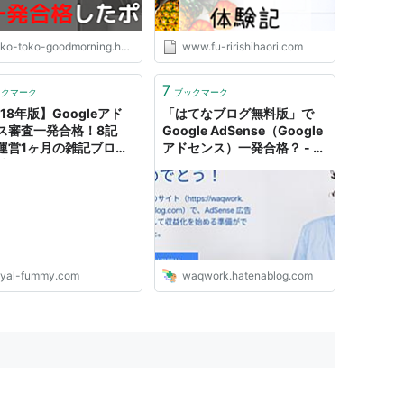
ko-toko-goodmorning.hatenablog.com
www.fu-ririshihaori.com
7
ックマーク
ブックマーク
18年版】Googleアド
「はてなブログ無料版」で
ス審査一発合格！8記
Google AdSense（Google
運営1ヶ月の雑記ブログ
アドセンス）一発合格？ - わ
請までに準備したことま
くワーク
 | フミラボ (fummy's
oyal-fummy.com
waqwork.hatenablog.com