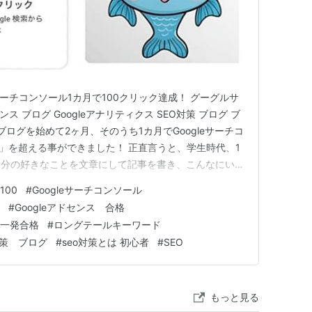
eサーチコンソール1カ月で100クリック達成！ グーグルサ
ンス ブログ Googleアナリティクス SEO対策 ブログ ブ
ブログを始めて2ヶ月、そのうち1カ月でGoogleサーチコ
回」を超える事ができました！ 正直言うと、学生時代、1
自分の好きなことを文章にして記事を書き、こんなにいろ
思いもしませんでした。 ただただ嬉しいです。 この短
100
#
Googleサーチコンソール
独自のコツをこっそりお教えしますので、ぜひ最後までお
#
Googleアドセンス 合格
 一発合格
#
ロングテールキーワード
対策 ブログ
#
seo対策とは 初心者
#
SEO
もっと見る