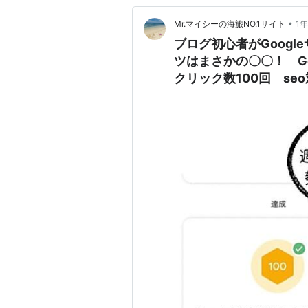
•
Mr.マイシーの海旅NO.1サイト
1
ブログ初心者がGoogl
ツはまさかの〇〇！ G
クリック数100回 s
キーワード SEO Go