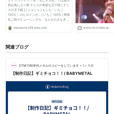
メインコンテンツ 絵 - 主にネタ絵。下は個人
的お気に入り例 テニスの奇妙な王子様 [ テニ
スの王子様 ] [ ジョジョ ] もしも『いちご
100% 』のヒロインが… [ いちご 100% ] 稗田
礼二郎デビューシングル なんかのさなぎ [
諸星大二郎 ] 社説比較くん 4.0 - 朝日・産
massacre.s59.xrea.com
www.nicovideo.jp
経・毎日・読売の社説を比較 新不定記 - 不定
期更新の...
関連ブログ
•
DTMで80年代メタルのコピーをしています
5ヶ月前
【制作日記】ギミチョコ！！/ BABYMETAL