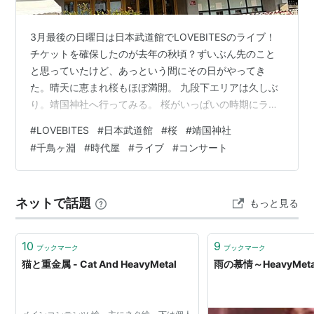
3月最後の日曜日は日本武道館でLOVEBITESのライブ！
チケットを確保したのが去年の秋頃？ずいぶん先のこと
と思っていたけど、あっという間にその日がやってき
た。晴天に恵まれ桜もほぼ満開。 九段下エリアは久しぶ
り。靖国神社へ行ってみる。 桜がいっぱいの時期にライ
ブが重なったことに感謝！ 見事なまでに逆光の大村益次
#
LOVEBITES
#
日本武道館
#
桜
#
靖国神社
郎さん。 ホカホカ陽気で上着いらず。たくさんの参拝客
#
千鳥ヶ淵
#
時代屋
#
ライブ
#
コンサート
が神社へ向かう。 手水舎で身を清めます。 入る前にまず
一礼。 境内の桜が見事。 初詣に匹敵する賑わい。自分の
ことよりも日本の平和をお祈り。 参拝を終えていざ武道
ネットで話題
もっと見る
館へ！ 靖国通りを通って聖地へ向かう。 千鳥ヶ淵方面へ
向かう歩道は大勢の人で…
10
9
ブックマーク
ブックマーク
猫と重金属 - Cat And HeavyMetal
雨の慕情～HeavyMetal