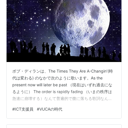
ボブ・ディランは、The Times They Are A-Changin’(時
代は変わる) のなかで次のように歌います。As the
present now will later be past （現在はいずれ過去にな
るように） The order is rapidly fading （いまの秩序は
急速に崩壊する）なんて普遍的で腹に落ちる歌詞なんだ
と感嘆します。秩序は急速に崩壊するのは事実です。
#
ICT支援員
#
VUCAの時代
2020年に発生したパンデミックを見ても明らかです。新
型コロナの感染者が急拡大するに伴い世界中の人々があ
わてふためきました。日本でも会社にはテレワークを促