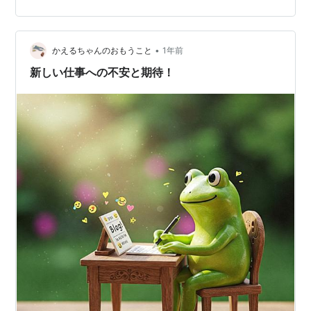
から新しい職場への出社です。最初は研修ですね。主に
動画を見ての研修です。ICT支援員として学校に行くので
その注意点や現在の学校の環境などを学びました。色々
•
と興味深い内容で眠くなることもなく勉強することがで
かえるちゃんのおもうこと
1年前
きました。次の日からはより深い内容の研修になると
新しい仕事への不安と期待！
い…