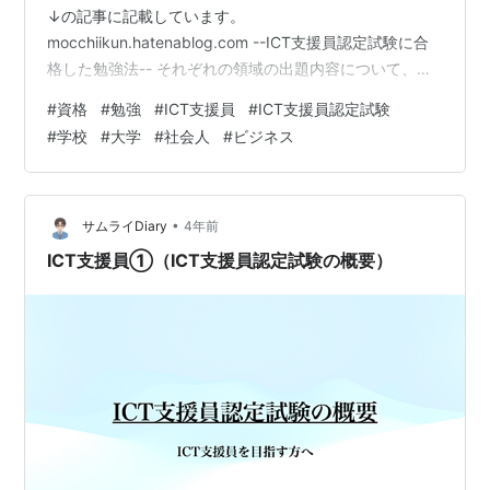
↓の記事に記載しています。
mocchiikun.hatenablog.com --ICT支援員認定試験に合
格した勉強法-- それぞれの領域の出題内容について、全
体像をみてみましょう。 ≪A領域≫まずはA領域について
#
資格
#
勉強
#
ICT支援員
#
ICT支援員認定試験
です。ここでは、実際の教育現場で要求される知識や能
#
学校
#
大学
#
社会人
#
ビジネス
力を問う、様々な内容の問題が出題されます。 【出題内
容】・教育現場や情報技術などでの基本的用語・教育現
場で利用されるアプリケーションソフトやファイルの操
作・現場で生じる問題に対する状況判断や対応・教育現
•
サムライDiary
4年前
場で利用されるハードウエ…
ICT支援員①（ICT支援員認定試験の概要）