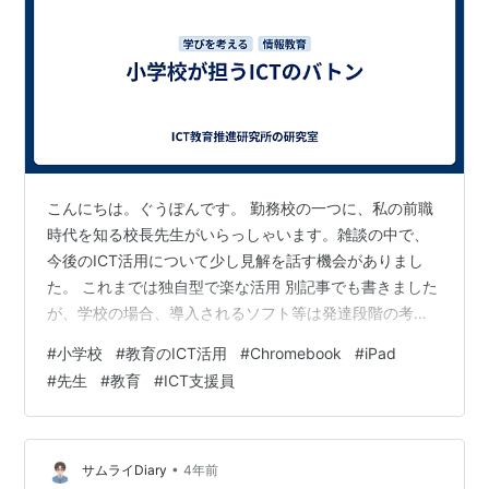
こんにちは。ぐうぽんです。 勤務校の一つに、私の前職
時代を知る校長先生がいらっしゃいます。雑談の中で、
今後のICT活用について少し見解を話す機会がありまし
た。 これまでは独自型で楽な活用 別記事でも書きました
が、学校の場合、導入されるソフト等は発達段階の考慮
や管理のしやすさ等で独自ソフトが多かったです。 一般
#
小学校
#
教育のICT活用
#
Chromebook
#
iPad
的なOfficeソフト等と違うため、多少の操作性の難度は
#
先生
#
教育
#
ICT支援員
あるものの、学習効率と天秤にかけると目を瞑ればいい
か、と使用されてきました。 しかしこの現状を一変する
出来事がありました・・ GIGAスクールによる活用に変化
2020年、新型コロナウイルスの流行により、学校教育は
•
サムライDiary
4年前