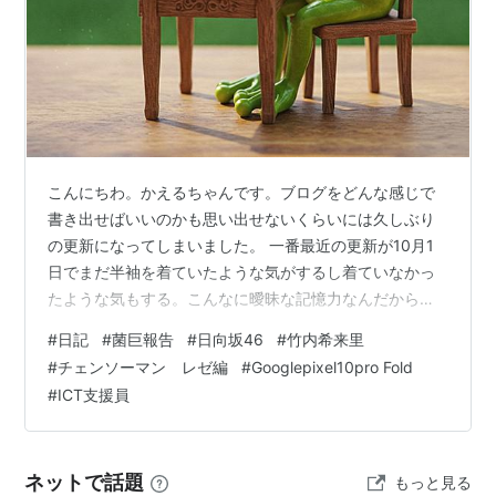
こんにちわ。かえるちゃんです。ブログをどんな感じで
書き出せばいいのかも思い出せないくらいには久しぶり
の更新になってしまいました。 一番最近の更新が10月1
日でまだ半袖を着ていたような気がするし着ていなかっ
たような気もする。こんなに曖昧な記憶力なんだからち
ゃんとブログを更新していないとだめだよなと思う。 書
#
日記
#
菌巨報告
#
日向坂46
#
竹内希来里
きたいことは結構たくさんあるんだけど、仕事を変えて
#
チェンソーマン レゼ編
#
Googlepixel10pro Fold
からというもの在宅勤務が(ほぼ)なくなったので必然的に
#
ICT支援員
PCに向かう時間がなくなってしまった。 最近あった色々
を箇条書きで書いておいて順番に記事にしていこうか
な。なんて思いして「オードリーのオールナイトニッポ
ネットで話題
もっと見る
ン」を聴きながらキーボードを叩いていま…