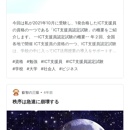
今回は私が2021年10月に受験し、1発合格したICT支援員
の資格の一つである「ICT支援員認定試験」の概要をご紹
介します。 ｰｰICT支援員認定試験の概要ｰｰ 年２回、全国
各地で開催 ICT支援員の資格の一つ、ICT支援員認定試験
は、学校の中に入ってICT活用授業の導入をサポートする
人材を認定する制度です。試験の実施頻度は年2回、B領
#
資格
#
勉強
#
ICT支援員
#
ICT支援員認定試験
域試験（問題分析・説明力を問う試験）で動画提出が必
#
学校
#
大学
#
社会人
#
ビジネス
要なのがこの試験の特徴です。ICT支援員は、文部科学省
が2022年度までに4校に1人配置を目標に推進しており、
人材ニーズが非常に高まっています。受験生の多い資格
の一つです。 私的にはICT支援員を目指している方だ…
•
叡智の三猿
4年前
秩序は急速に崩壊する