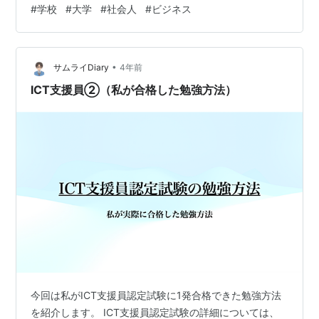
#
学校
#
大学
#
社会人
#
ビジネス
ック2022、日本標準から出版されている学校のICT活
用・GIGAスクール構想を支えるICT支援員をテキストと
して読み込み、教育情報科コーディネータ3級の過去問題
を3年分行いましょう。ICT支援員認定…
•
サムライDiary
4年前
ICT支援員②（私が合格した勉強方法）
今回は私がICT支援員認定試験に1発合格できた勉強方法
を紹介します。 ICT支援員認定試験の詳細については、