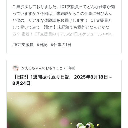
ご無沙汰しておりました。ICT支援員ってどんな仕事か知
っていますか？今回は、未経験からこの仕事に飛び込ん
だ僕の、リアルな体験談をお届けします！ ICT支援員と
して働いてみて 【驚き】未経験でも意外となんとかな
る？ 密着！ICT支援員のリアルな1日スケジュール 中学生
は手ごわい！？ 授業見学のドキドキ体験 意外とやれそう
#
ICT支援員
#
日記
#
仕事の1日
な気がする ICT支援員として働いてみて 学校に訪問し始
めて10日くらいになりますが、先輩に同行していただき
ながらなんとか食らいついているかなといったところで
•
す。 実際訪問し始めたときは夏休みだったこともあり、
かえるちゃんのおもうこと
1年前
学校に児童・生徒がおらず先生も全員がそろっていたわ
【日記】1週間振り返り日記 2025年8月18日～
けではなかったので何…
8月24日