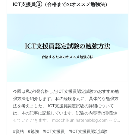
「学習機会の損失」と…
ICT支援員③（合格までのオススメ勉強法）
今回は私が1発合格したICT支援員認定試験のおすすめ勉
強方法を紹介します。私の経験を元に、具体的な勉強方
法を考えました。 ICT支援員認定試験の詳細について
は、↓の記事に記載しています。試験の内容等は割愛さ
せていただきます。 mocchiikun.hatenablog.com --ICT
支援員認定試験に合格するための勉強法-- 【A領域勉強方
#
資格
#
勉強
#
ICT支援員
#
ICT支援員認定試験
法】ICT支援員ハンドブック、ICT教育環境整備ハンドブ