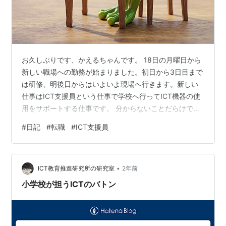
お久しぶりです、かえるちゃんです。 18日の月曜日から
新しい職場への勤務が始まりました。初日から3日目まで
は研修、明後日からはいよいよ現場へ行きます。新しい
仕事はICT支援員という仕事で学校へ行ってICT機器の使
用をサポートする仕事です。 分からないことだらけで不
安ですが、同時に楽しみでもあります。少しは前向きに
#
日記
#
転職
#
ICT支援員
考えて仕事に取り組めたらいいなと思います。せっかく
有料プランなのに全然更新できてなくて焦ったんだけ
ど、これ以上書かないとその焦りすらなくなっていまま
•
でのブログが無駄になってしまうような気がして今キー
ICT教育推進研究所の研究室
2年前
ボードを叩いています。 仕事が始まって落ち着いたらブ
小学校が担うICTのバトン
ログをまた本格的に再開させようと思い…