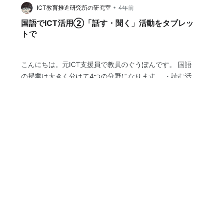
•
し、学校には一斉休校を呼びかけました。そのころ…
ICT教育推進研究所の研究室
4年前
国語でICT活用②「話す・聞く」活動をタブレッ
トで
こんにちは。元ICT支援員で教員のぐうぽんです。 国語
の授業は大きく分けて4つの分野になります。 ・読む活
動 ・書く活動（書写） ・話す・聞く活動（感じたことを
話す・伝え合う） ・読書活動（図書館の活用・情報活用
能力の育成） この中でICTを活用できるとしたら、書く