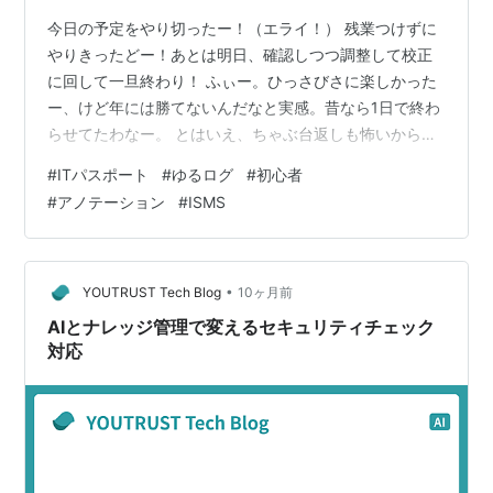
今日の予定をやり切ったー！（エライ！） 残業つけずに
やりきったどー！あとは明日、確認しつつ調整して校正
に回して一旦終わり！ ふぃー。ひっさびさに楽しかった
ー、けど年には勝てないんだなと実感。昔なら1日で終わ
らせてたわなー。 とはいえ、ちゃぶ台返しも怖いから油
断せずにいこう！ 【今日の進捗】 過去問15問。まぁま
#
ITパスポート
#
ゆるログ
#
初心者
ぁ。 www.kayalab.jp ITパスポート 全問解説Trips LLC教
#
アノテーション
#
ISMS
育無料apps.apple.com 今日も相変わらずお世話になっ
ている参考書 令和07年 イメージ＆クレバー方式でよくわ
かる かやのき先生のITパスポート教室 令和07年 イメー
ジ＆クレバー方式でよくわかる …
•
YOUTRUST Tech Blog
10ヶ月前
AIとナレッジ管理で変えるセキュリティチェック
対応