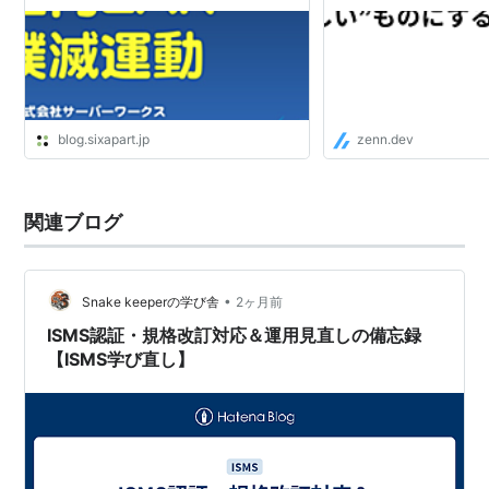
者のための実践的情報とコミュニティ
blog.sixapart.jp
zenn.dev
関連ブログ
•
Snake keeperの学び舎
2ヶ月前
ISMS認証・規格改訂対応＆運用見直しの備忘録
【ISMS学び直し】