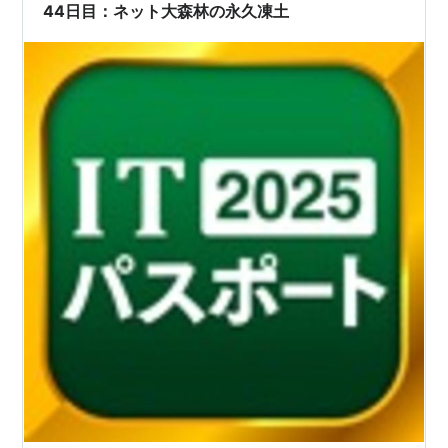
ざっくり言うと、こんなイメージです： 「大事な情報…
44日目：ネット大森林の永久凍土