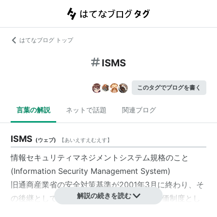
はてなブログ トップ
ISMS
このタグでブログを書く
言葉の解説
ネットで話題
関連ブログ
ISMS
(
ウェブ
)
【
あいえすえむえす
】
情報セキュリティマネジメントシステム規格のこと
(Information Security Management System)
旧通商産業省の安全対策基準が2001年3月に終わり、そ
解説の続きを読む
の後継として2002年4月よりISMS適合性評価制度とし
て生まれました。