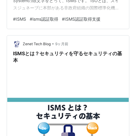
Systemの頭文字をとって、ISMSです。 ISOとは、スイ
スジュネーブに本部がある非政府組織の国際標準化機構
です。 このISMSが保護する対象は、組織のすべての情報
#
ISMS
#
isms認証取得
#
ISMS認証取得支援
です。 企業がセキュリティの資格を資格する際に、ISMS
とプライバシーマークのどちらを 取得するかで悩む場面
があるそうで、 両方取得したり、目的に沿っているほう
•
を取得することになるそうです。 下記に、ISMSとプライ
Zenet Tech Blog
9ヶ月前
バシーマークの…
ISMSとは？セキュリティを守るセキュリティの基
本