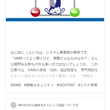
はじめに こんにちは、システム事業部の熊井です。
「ISMSってよく聞くけど、実際どんなものなの？」そん
な疑問をお持ちの方も多いのではないでしょうか。 この
記事では、ISMSの意味・目的・認証制度を、専門用語を
なるべく使わずにわかりやすく解説します。「情報セキ
ュリティの基本を理解したい」「自社のセキュリティ意
#
ISMS
#
情報セキュリティ
#
ISO27001
#
リスク管理
識を高めたい」という方におすすめの内容です。 🔐
ISMSとは？わかりやすく解説 ISMS（Information
Security Management System）とは、情報を守るため
•
のルールと仕組みを会社全体で運用していくことです。
Re:ゼロから始めるチャレンジ日誌
9ヶ月前