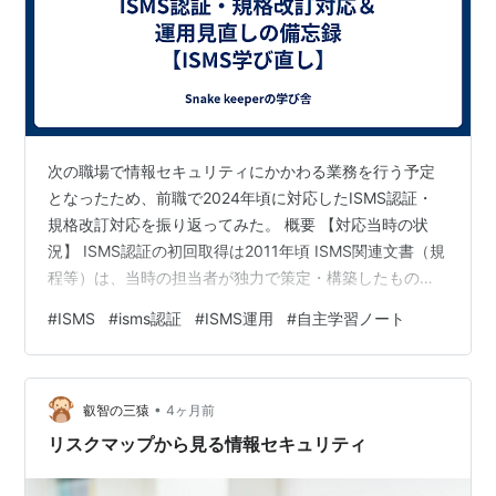
次の職場で情報セキュリティにかかわる業務を行う予定
となったため、前職で2024年頃に対応したISMS認証・
規格改訂対応を振り返ってみた。 概要 【対応当時の状
況】 ISMS認証の初回取得は2011年頃 ISMS関連文書（規
程等）は、当時の担当者が独力で策定・構築したものか
ら大きな変更なく継続運用していた 次回の更新審査まで
#
ISMS
#
isms認証
#
ISMS運用
#
自主学習ノート
に、改訂後規格を適用させる必要があった 【当時の課
題】 前任者離任のため、ISMS未経験者が改訂対応を行わ
なければならなかった（情シス2名、総務1名。私は総務
•
担当として参画） 前述の理由で、ほぼゼロイチ対応が必
叡智の三猿
4ヶ月前
要 運用が重い（オーバーコンプライアンス気味な設定）
リスクマップから見る情報セキュリティ
【情報源】 …