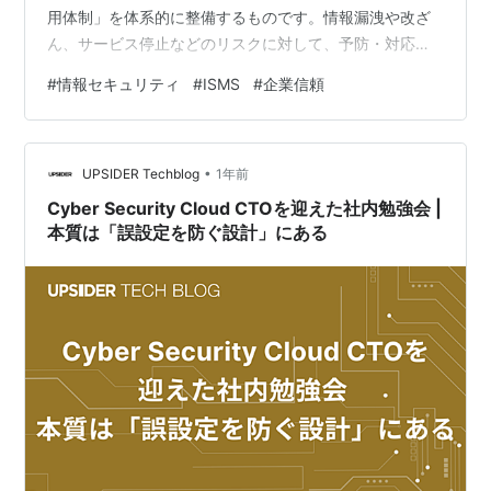
用体制」を体系的に整備するものです。情報漏洩や改ざ
ん、サービス停止などのリスクに対して、予防・対応・
改善を継続的に行うことを目的としています。 ISMSの特
#
情報セキュリティ
#
ISMS
#
企業信頼
徴は、単なる技術的なセキュリティ対策にとどまらず、
組織全体の業務プロセスや人の動きまで含めて、情報の
「機密性」「完全性」「可用性」を守るための枠組みを
•
構築する点にあります。つまり、情報を「守る」だけで
UPSIDER Techblog
1年前
なく、「守り続ける」ための仕組みです。 このISM…
Cyber Security Cloud CTOを迎えた社内勉強会 |
本質は「誤設定を防ぐ設計」にある