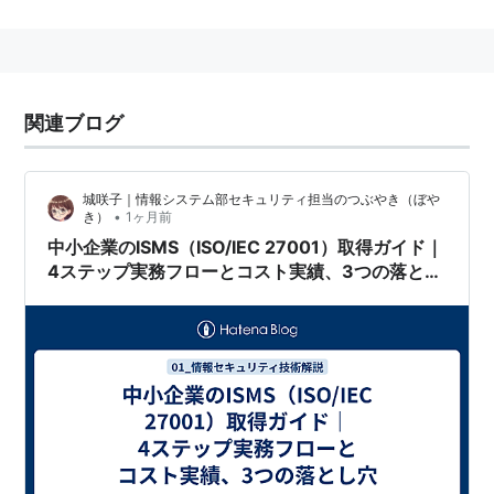
BS7799
、
ISO17799
とほぼイコールの内容。
現在，その認証基準として，ISMS認証基準(Ver.2.0)が
使われているが，ISO/IEC 27001に移行することになっ
ている．
関連ブログ
城咲子｜情報システム部セキュリティ担当のつぶやき（ぼや
•
き）
1ヶ月前
中小企業のISMS（ISO/IEC 27001）取得ガイド｜
4ステップ実務フローとコスト実績、3つの落とし
穴