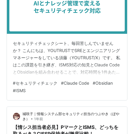
セキュリティチェックシート、毎回苦しんでいません
か？ こんにちは、YOUTRUSTでSREとエンジニアリング
マネージャーをしている須藤（YOUTRUST/X）です。 私
はこの課題を引き継ぎ、ISMS対応の知見とClaude Code
とObsidianを組み合わせることで、対応時間を1件あたり
30分以内（70〜80%削減）まで短縮しました。 この記
#
セキュリティチェック
#
Claude Code
#
Obsidian
事では、そのプロセスと得られた学びを紹介します。 セ
#
ISMS
キュリティチェック対応の課題 私が入社して間もない
頃、エンジニアチームの課題として浮上していたのが、
顧客から届くセキュリティチェックシートへの対応でし
城咲子｜情報システム部セキュリティ担当のつぶやき（ぼや
た。 セキュリティチェックシートは、SaaSを導入…
•
き）
1年前
【情シス担当者必見】PマークとISMS、どっちを
取るべき？CISSP保持者が徹底比較！