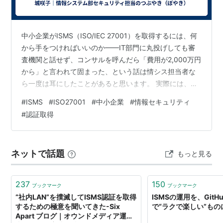
中小企業がISMS（ISO/IEC 27001）を取得するには、何
から手をつければいいのか——IT部門に丸投げしても審
査機関と話せず、コンサルを呼んだら「費用が2,000万円
から」と言われて固まった、という話は情シス担当者な
ら一度は耳にしたことがあると思います。 実際には、業
種・規模によっては数百万円・12〜18ヶ月で取得可能で
#
ISMS
#
ISO27001
#
中小企業
#
情報セキュリティ
す。ただ、「何をどの順番でやるか」を間違えると費用
#
認証取得
が膨らみます。本記事では、CISSP・CCSP保持者の視点
で、中小企業が陥りやすい落とし穴とコストを削るポイ
ントを実務フローで解説します。 ISMSとは何か——認証
ネットで話題
もっと見る
の本質を誤解しないために なぜ中小企業が取得するのか
中…
237
150
ブックマーク
ブックマーク
“社内LAN”を撲滅してISMS認証を取得
ISMSの運用を、GitHu
するための極意を聞いてきた-Six
で“ラクで楽しい”も
Apart ブログ｜オウンドメディア運営