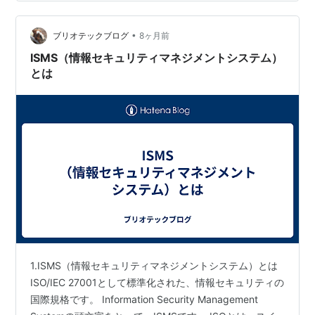
のことです。これは、2つの軸で考えます。 起きたとき
の「損失の大きさ」 起きる「可能性の高さ」 インシデン
•
トをいくつか想定します。 例 起きる可能性 起きた時の
ブリオテックブログ
8ヶ月前
損失 社内資料を誤送信 やや高い 中程度 顧客情報の大量
ISMS（情報セキュリティマネジメントシステム）
漏えい 低い 非常に大きい …
とは
1.ISMS（情報セキュリティマネジメントシステム）とは
ISO/IEC 27001として標準化された、情報セキュリティの
国際規格です。 Information Security Management