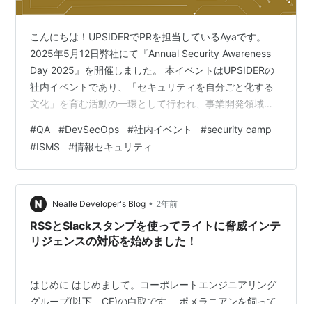
こんにちは！UPSIDERでPRを担当しているAyaです。
2025年5月12日弊社にて『Annual Security Awareness
Day 2025』を開催しました。 本イベントはUPSIDERの
社内イベントであり、「セキュリティを自分ごと化する
文化」を育む活動の一環として行われ、事業開発領域の
Techメンバーから経営陣が一堂に会し、過去の振り返り
#
QA
#
DevSecOps
#
社内イベント
#
security camp
や現場の課題を共有し、セキュリティ対策を言語化する
#
ISMS
#
情報セキュリティ
取り組みを行いました。 なぜ、私たちは「全員」で向き
合うのか？ UPSIDERは金融領域に深く関わるスタートア
ップとして、「守るべきものの多さ」と日々向き合って
います。 だからこそ、"セキュリ…
•
Nealle Developer's Blog
2年前
RSSとSlackスタンプを使ってライトに脅威インテ
リジェンスの対応を始めました！
はじめに はじめまして。コーポレートエンジニアリング
グループ(以下、CE)の白取です。 ポメラニアンを飼って