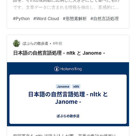
です。文章データに含まれる情報を抽出し、直感的にわ
かりやすく可視化することができます。 今回の記事で
#
Python
#
Word Cloud
#
形態素解析
#
自然言語処理
は、Pythonを使ったWord Cloudの作成方法について紹介
していきます。 なお、上の図のWord Cloudは、ある
Pyrhonの参考書のショッピングサイトにおけるレビュー
•
コメントを元に生成したものです。 想定環境 Windows8
ぽぷらの散歩道
6年前
または、Windows10で実…
日本語の自然言語処理 - nltk と Janome -
前回英文を nltk で読み込んだ際、言葉の集計や描画に