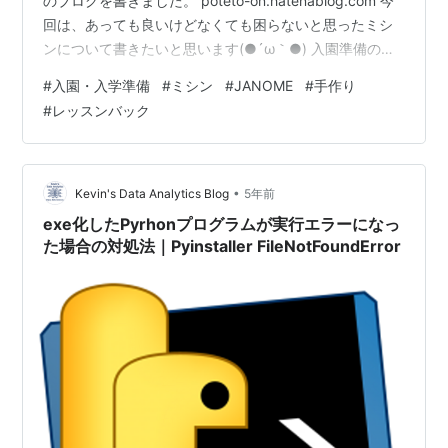
のブログを書きました。 poteto-on.hatenablog.com 今
回は、あっても良いけどなくても困らないと思ったミシ
ンについて書きたいと思います(●´ω｀●) 入園準備のと
きに購入したJANOMEミシン 息子が幼稚園に入園するに
#
入園・入学準備
#
ミシン
#
JANOME
#
手作り
あたり準備した物が、 お手さげバックと給食袋(ふき
#
レッスンバック
ん)、手拭きタオルなどなどでした。 初めての子だし、自
宅にいるし手作りしてあげたいな！！ という思いがあっ
たのでミシンの購入を検討しました。 でも、本当に使う
のか？使用頻度は低いし、なかなかの高い買い物…
•
Kevin's Data Analytics Blog
5年前
exe化したPyrhonプログラムが実行エラーになっ
た場合の対処法｜Pyinstaller FileNotFoundError