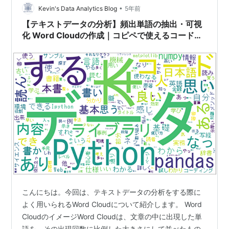
•
ファイル化することで、Pythonが未インストールのPCで
Kevin's Data Analytics Blog
5年前
も、プログラムを実行することが出来ます。 Py…
【テキストデータの分析】頻出単語の抽出・可視
化 Word Cloudの作成｜コピペで使えるコード付
き
こんにちは。今回は、テキストデータの分析をする際に
よく用いられるWord Cloudについて紹介します。 Word
CloudのイメージWord Cloudは、文章の中に出現した単
語を、その出現回数に比例した大きさにして並べたもの