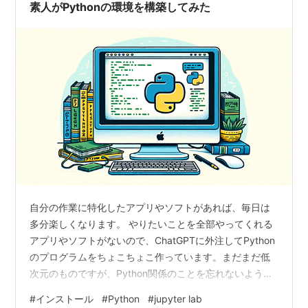
ます！ そんな、アイボール鉛筆が「JANOME」ブラン
素人がPythonの環境を構築してみた
ド…
自分の作業に特化したアプリやソフトがあれば、毎日は
多分楽しくなります。 やりたいことを全部やってくれる
アプリやソフトがないので、ChatGPTに外注してPython
のプログラムをちょこちょこ作っています。まだまだ低
次元のものですが、Python関係のことを忘れないように
記録しておきます。
#
インストール
#
Python
#
jupyter lab