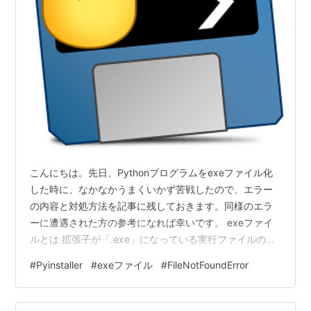
こんにちは。先日、Pythonプログラムをexeファイル化
した時に、なかなかうまくいかず苦戦したので、エラー
の内容と対処方法を記事に残しておきます。同様のエラ
ーに遭遇された方の参考になれば幸いです。 exeファイ
ルとは 拡張子が「.exe」になっている実行ファイルのこ
とで、クリックするとプログラムが自動的に実行されま
#
Pyinstaller
#
exeファイル
#
FileNotFoundError
す。Windows環境で動作します。通常、Pythonのプログ
ラムを実行するには、Pythonインストール済のPCを用意
する必要があります。しかし、Pythonプログラムをexe