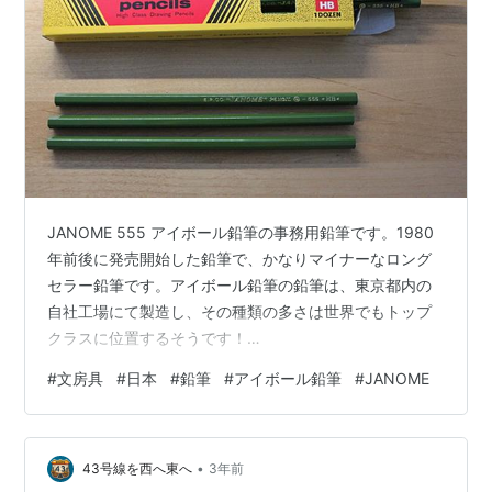
JANOME 555 アイボール鉛筆の事務用鉛筆です。1980
年前後に発売開始した鉛筆で、かなりマイナーなロング
セラー鉛筆です。アイボール鉛筆の鉛筆は、東京都内の
自社工場にて製造し、その種類の多さは世界でもトップ
クラスに位置するそうです！
https://eyeball.co.jp/#product ⇧カタログを見てみると
#
文房具
#
日本
#
鉛筆
#
アイボール鉛筆
#
JANOME
一目瞭然です。ファンシー系の鉛筆や本格的な鉛筆まで
幅広く揃っています。凄い...！（最近廃業してしまった
キリン鉛筆を思い出してしまいます。）その中でも「NO
•
SMOKING PENCILたばこ鉛筆」は名作だと個人的に思い
43号線を西へ東へ
3年前