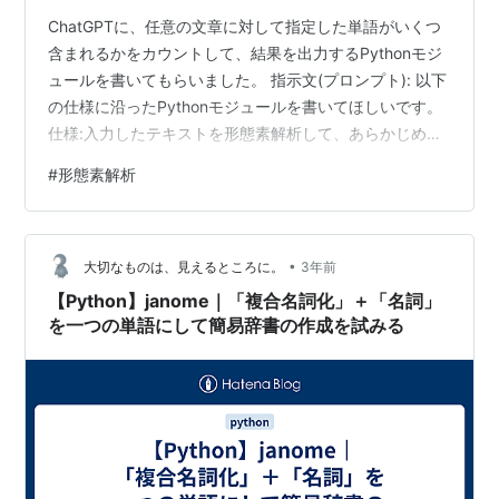
ChatGPTに、任意の文章に対して指定した単語がいくつ
含まれるかをカウントして、結果を出力するPythonモジ
ュールを書いてもらいました。 指示文(プロンプト): 以下
の仕様に沿ったPythonモジュールを書いてほしいです。
仕様:入力したテキストを形態素解析して、あらかじめ指
定しておいた単語リストに含まれる単語がいくつ含まれ
#
形態素解析
るかをカウントする。カウント結果は、「単語名:カウン
ト数」というフォーマットで標準出力する。単語リスト
は、別途、テキストファイルで用意しておく。テキスト
•
ファイルは1行に1単語を記載したものとする。単語リス
大切なものは、見えるところに。
3年前
トの名称は wordlist.txt としたい。 このモジュールを…
【Python】janome｜「複合名詞化」＋「名詞」
を一つの単語にして簡易辞書の作成を試みる