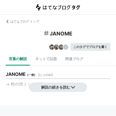
はてなブログ トップ
JANOME
このタグでブログを書く
言葉の解説
ネットで話題
関連ブログ
JANOME
(
一般
)
【
じゃのめ
】
→
蛇の目ミシン工業
解説の続きを読む