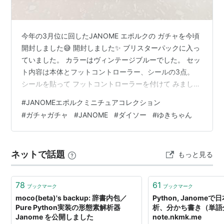
今年の3月位に回したJANOME エポルクの ガチャを今頃
開封しました😅 開封しました✨ ブリスターパックに入っ
ていました。 カラーはヴィンテージブルーでした。 セッ
ト内容は本体とフットコントローラー、シールの3点。
シールを貼って フットコントローラーを付けて みまし
た。 ポイント ラインナップ トイズキャビン ジャノメ
#
JANOMEエポルクミニチュアコレクション
Epolku エポルク ミニチュアコレクション × 全4種セット
#
ガチャガチャ
#
JANOME
#
ダイソー
#
ゆきちゃん
フルコンプ ガチャガチャ カプセルトイ価格: 2280 円楽
天で詳細を見る ダイソーのゆきちゃんが使ってみました
ちょっとレトロな感じのカラーが おしゃれです✨ いい感
ネットで話題
もっと見る
じのサイズでした👌✨ ランキング参加中ミ…
78
61
ブックマーク
ブックマーク
moco(beta)'s backup: 辞書内包／
Python, Janom
Pure Python実装の形態素解析器
析、分かち書き（単語分
Janome を公開しました
note.nkmk.me