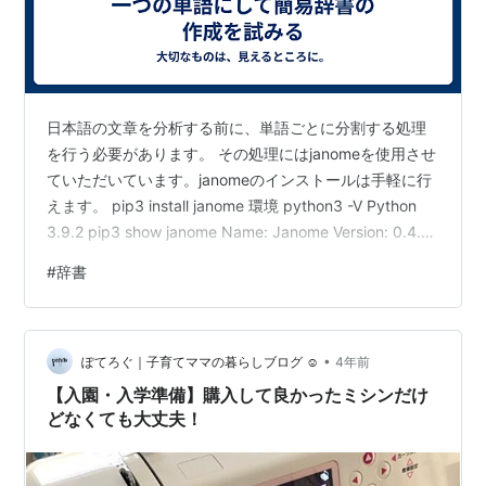
日本語の文章を分析する前に、単語ごとに分割する処理
を行う必要があります。 その処理にはjanomeを使用させ
ていただいています。janomeのインストールは手軽に行
えます。 pip3 install janome 環境 python3 -V Python
3.9.2 pip3 show janome Name: Janome Version: 0.4.2
janomeで形態素解析をする時の「名詞＋名詞」の扱いで
#
辞書
す。 そのまま処理をうと「名詞」と「名詞」が分離して
出力されます。 # Janomeを使うための宣言 from
janome.tokenizer import Tokenizer imp…
•
ぽてろぐ｜子育てママの暮らしブログ ☺︎
4年前
【入園・入学準備】購入して良かったミシンだけ
どなくても大丈夫！