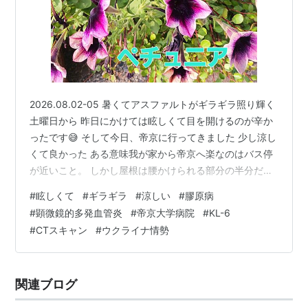
2026.08.02-05 暑くてアスファルトがギラギラ照り輝く
土曜日から 昨日にかけては眩しくて目を開けるのが辛か
ったです😅 そして今日、帝京に行ってきました 少し涼し
くて良かった ある意味我が家から帝京へ楽なのはバス停
が近いこと。 しかし屋根は腰かけられる部分の半分だけ
診察は午後２時半 その１時間前に検体検査で採血と採尿
#
眩しくて
#
ギラギラ
#
涼しい
#
膠原病
があるんですが 少し遅れてしまった😅 K先生「KL-６が
#
顕微鏡的多発血管炎
#
帝京大学病院
#
KL-6
上がったなあ。どうしようか。」 KL-６とは肺胞の一番
#
CTスキャン
#
ウクライナ情勢
外にある酸素を取り入れる 間質という部分の細胞の死ん
だ数です 死ぬ細胞もあれば生まれる細胞もありで、 普通
そのご遺体さまの数は少しはあって、 その上限が500U/
関連ブログ
…