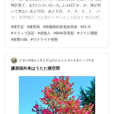
時計見て、まだいい(+.+)(-.-)(_ _)..zzZZ か、か、体が付
いて来ない あと10分、あと５分、 ４、３、２、１、 バ
サッ 布団飛ばしてお昼だー やっとこさ起きた 昨日は特
に帰りが遅くなりました そして今日は膠原病を診てもら
#
寝不足
#
膠原病
#
顕微鏡的多発血管炎
#
KL-6
う日。 KL-６が気になります。 このあいだ産婦人科のと
#
スラップ訴訟
#
傍聴人
#
BAN苦死慰
#
ツツジ満開
一緒に肺のCTも 撮ってもらったら 少し悪くなってるの
#
衝撃の味
#
ウクライナ情勢
が画像でも見れました まずはいつもの如く検体検査 待ち
時間３分だったので 先に採血を済ませてから尿を採っ
て、 K先…
•
ドタバタ&ユッタリズムのジェットコースター
3年前
膠原病外来はうたた寝空間