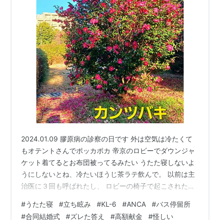
2024.01.09 膠原病の診察の日です 外は空気は冷たくて
もオテントさんでポッカポカ 帝京のロビーでダウンジャ
ケット着てるとお布団被ってるみたい うたた寝しないよ
うにしないとね、冷たいほうじ茶ラテ飲んで。 以前は主
治医に３回も呼ばれたし、 ロビーの椅子で起こされた時
もあり。 うたた寝常習犯のさっちんで～す😅 って、今日
#
うたた寝
#
立ち眩み
#
KL-6
#
ANCA
#
バス停留所
は起こされないまでも、 呼ばれたジャストで目が覚めた
#
合同結婚式
#
ズレた答え
#
高額献金
#
怪しい