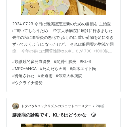
2024.07.23 今日は難病認定更新のための書類を 主治医
に書いてもらうため、 帝京大学病院に届けに行きました
去年の秋に血管炎の悪化で 歩くのに 重い荷物を足に引き
ずって歩くように なったけど、 それは服用薬の増減で調
節、 今年の春には間質性肺炎のKL-６が 700→1000以上
に上がったけど、 これも薬の調節で上昇を止めました 呼
#
顕微鏡的多発血管炎
#
間質性肺炎
#
KL-6
吸困難は出てない。 以前は病気の姿ってカッコ悪いと感
#
MPO-ANCA
#
死んだら天国
#
鈴木エイト氏
じてたけど、 いざ自分がなってみると、 手負いのオオカ
#
脅迫された
#
正道術
#
帝京大学病院
ミに思えます😁 100才には行かないと思ってます😁 この
#
ウクライナ情勢
世を精一杯生きて、 死んだら 天国まっしぐら 自分の心
を見れば 「清い神様から見たら こんなドロド…
•
ドタバタ&ユッタリズムのジェットコースター
2年前
膠原病の診察です、KL-6はどうかな 🙄