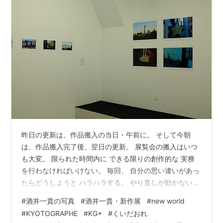
昨日の更新は、作品搬入の当日・午前に。 そして今朝
は、作品搬入完了後、翌日の更新。 展覧会の搬入はいつ
も大変。 限られた時間内に できる限りの創作的な 実務
を行わなければいけない。 毎回、 自分の思い違いがあっ
たらどうしようと ハラハラする。 やり直しが効かないだ
けに 諦めの気持ちと隣り合わせ。 それでもなんとか午後
#
酒井一貴の写真
#
酒井一貴・新作展
#
new world
9時には事を終え、 帰り道に手伝ってくれた妻と 焼き鳥
#
KYOTOGRAPHE
#
KG+
#
くいだおれ
屋さんで呑んで帰る。 気がつけばそれは毎年1回の楽し