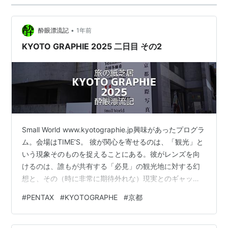
•
酔眼漂流記
1年前
KYOTO GRAPHIE 2025 二日目 その2
Small World www.kyotographie.jp興味があったプログラ
ム。会場はTIME’S。 彼が関心を寄せるのは、「観光」と
いう現象そのものを捉えることにある。彼がレンズを向
けるのは、誰もが共有する「必見」の観光地に対する幻
想と、その（時に非常に期待外れな）現実とのギャップ
である。 言ってみれば、オーバツーリズムの弊害、だろ
#
PENTAX
#
KYOTOGRAPHE
#
京都
うか。今の京都もそうだけれど、観光客で溢れかえって
いる。もはや観光地は、そこの名物を観る事よりも、観
光客を見に行くに等しくなっている。マーティン・パー