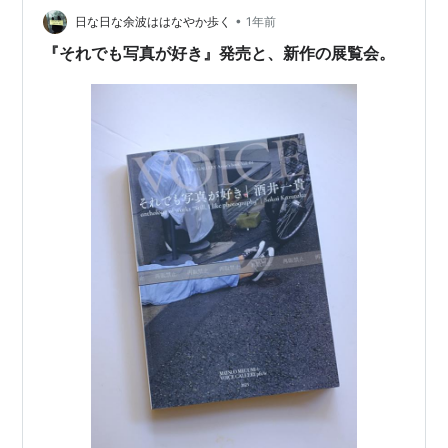
•
は、それをシニカルにユーモラスに写している。彼の写
日な日な余波ははなやか歩く
1年前
真はどれもヴィヴィットな色彩でとても好きな雰囲気
『それでも写真が好き』発売と、新作の展覧会。
だ。印象的…