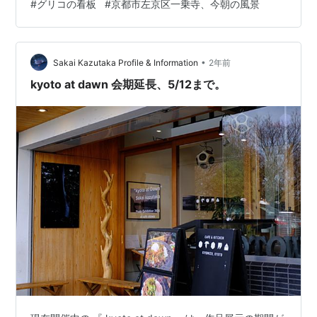
#
グリコの看板
#
京都市左京区一乗寺、今朝の風景
み。 いや、打ち上げと称しても 呑んでたっけ？。 展示
の風景は、 とりあえず、ま、こんな感じ。 実際の風景の
一部です。 作品の内容としては、 とても良いはず。
ま、それも ご覧…
•
Sakai Kazutaka Profile & Information
2年前
kyoto at dawn 会期延長、5/12まで。