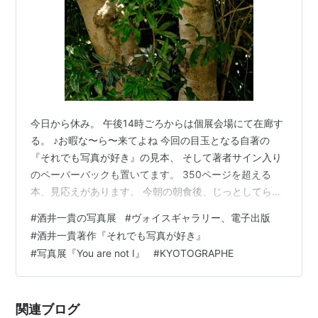
今日から休み。 午後14時ごろからは個展会場にて在廊す
る。 ♪お暇な〜ら〜来てよね 今回の目玉となる自著の
『それでも写真が好き』の見本、 そして著者サイン入り
のペーパーバックも置いてます。 350ページを超える
本、見応えがあります。 今朝の朝食後、じっとしてられ
なくて散歩に出る。 コンビニに立ち寄り、 公園にて、糖
#
酒井一貴の写真展
#
ヴォイスギャラリー、電子出版
分目当ての甘い甘いパンとコーヒーで休憩する54歳のお
#
酒井一貴著作『それでも写真が好き』
っさん。 カメラをぶら下げて、1時間半ほど写真を撮りな
#
写真展『You are not I』
#
KYOTOGRAPHE
がら歩きました。 それにしても、天気がいい。 平和だ。
昨日、仕事が終わって個展会場に1時間ほどの在廊してた
ら、 居合わせたお客さん2人と自分の、初対面3人でいろ
関連ブログ
いろ話すことがで…