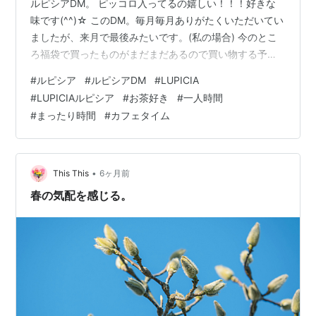
ルピシアDM。 ピッコロ入ってるの嬉しい！！！好きな
味です(^^)☆ このDM。毎月毎月ありがたくいただいてい
ましたが、来月で最後みたいです。(私の場合) 今のとこ
ろ福袋で買ったものがまだまだあるので買い物する予定
はナシ。次は来年度の福袋かなあ。 【種類選択】 15種入
#
ルピシア
#
ルピシアDM
#
LUPICIA
り ル ピ シ ア ティーバッグ セット 15バッグ入り
#
LUPICIAルピシア
#
お茶好き
#
一人時間
38.5g（内容量） お歳暮 紅茶 詰め合わせ プレゼント 歳
#
まったり時間
#
カフェタイム
暮 年末 ご挨拶ノーブランド品Amazonル ピ シ ア ブック
オブティー 紅茶 30種 オリジナル メッセージカード付き
母の日 ギフト 詰め合わせ ティー…
•
This This
6ヶ月前
春の気配を感じる。