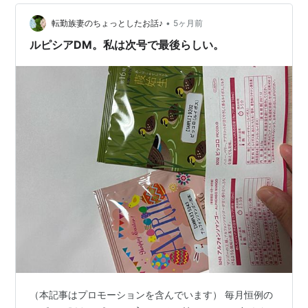
入っている茶葉が0.5g少ないです） ①セ パフェ ハイビ
•
スカス、ローズヒップにカシスをブレンドした体に嬉し
転勤族妻のちょっとしたお話♪
5ヶ月前
いハーブティ。 ②ピッコロ ハニ…
ルピシアDM。私は次号で最後らしい。
（本記事はプロモーションを含んでいます） 毎月恒例の