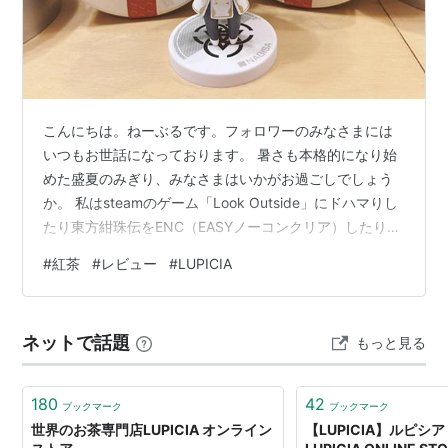
こんにちは。ねーぶるです。フォロワーのみなさまには
いつもお世話になっております。 暑さも本格的になり始
めた盛夏のみぎり、みなさまはいかがお過ごしでしょう
か。 私はsteamのゲーム「Look Outside」にドハマりし
たり東方紺珠伝をENC（EASYノーコンクリア）したりと
インディーゲーム三昧できるくらいにはメンタルが回復
#
紅茶
#
レビュー
#
LUPICIA
し、それに伴って午前に起きられるようになり人生が豊
かな状態です。それもこれもLook Outsideのストーリー
に元気づけられたことと病院の先生から処方されたパキ
ネットで話題
もっと見る
シル、この二つのおかげです。前者はエンディングに到
達したらレビューをブログにしたいと思います。 さて、
前置きはこ…
180
42
ブックマーク
ブックマーク
世界のお茶専門店LUPICIA オンライン
【LUPICIA】ルピシア