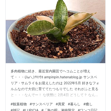
多肉植物に続き、最近室内園芸でヘコムことが増え
て・・・(/ω＼)ﾅｷｿｳﾖ ampinpin.hatenablog.jp サンスベ
リア・サムライをお迎えしたのは 2022年5月 好きなフォ
ルムなので大切に育ててたつもりでした それがふと見る
と・・・なんでー！ な状態に 2月4日 どうして？ なん
で？ いつの間に？ 裏側 新芽もでてきてるのに・・・💧
#
観葉植物
#
サンスベリア
#
異変
#
暮らし
#
癒し
悲し過ぎて・・・もう、復活は無理なのかなぁ⤵ この現象
#
雑記
#
LUPICIA
#
「海の唄」湘南限定
#
ワンコ日記