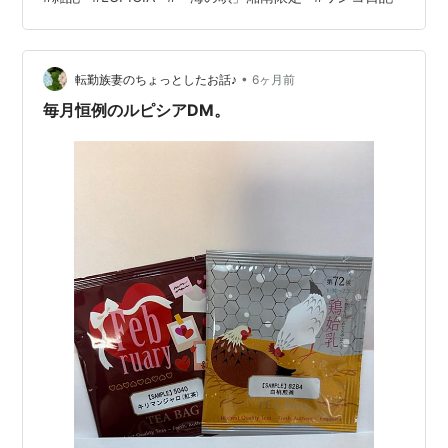
は何なんだろう？ そしてもう1種はサンスベリア・ボンセ
レンシスの挿し木 2025年10月に独立 退色？ 病気？ なん
で？ 2枚の葉が白っぽくなってます こちらも新芽が出て
きてるのにヨ 2種の復活…
•
転勤族妻のちょっとしたお話♪
6ヶ月前
毎月恒例のルピシアDM。