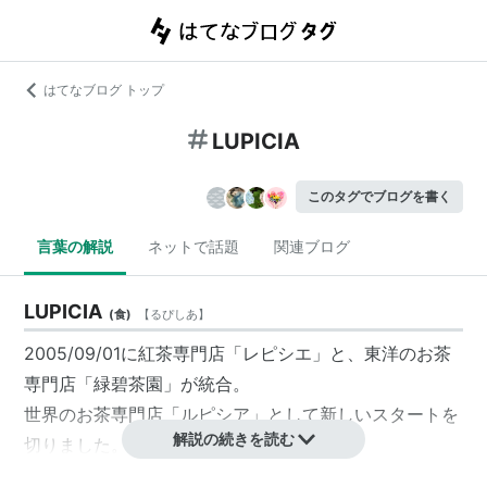
はてなブログ トップ
LUPICIA
このタグでブログを書く
言葉の解説
ネットで話題
関連ブログ
LUPICIA
(
食
)
【
るぴしあ
】
2005/09/01に紅茶専門店「レピシエ」と、東洋のお茶
専門店「緑碧茶園」が統合。
世界のお茶専門店「ルピシア」として新しいスタートを
解説の続きを読む
切りました。