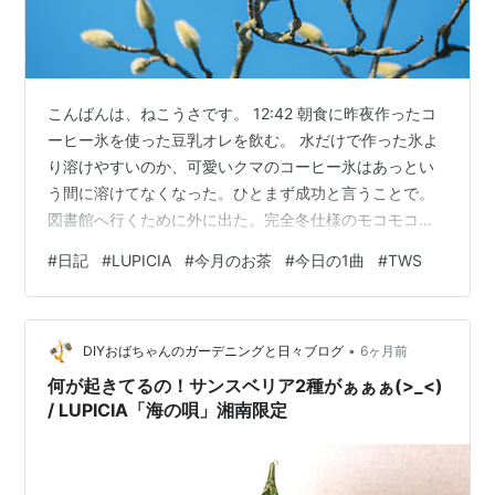
こんばんは、ねこうさです。 12:42 朝食に昨夜作ったコ
ーヒー氷を使った豆乳オレを飲む。 水だけで作った氷よ
り溶けやすいのか、可愛いクマのコーヒー氷はあっとい
う間に溶けてなくなった。ひとまず成功と言うことで。
図書館へ行くために外に出た。完全冬仕様のモコモコダ
ウンを羽織って。 しかし今日は暖かった。すれ違う人達
#
日記
#
LUPICIA
#
今月のお茶
#
今日の1曲
#
TWS
は皆パーカーや、薄手のコートばかり。完全に浮いてい
る私。スマホの天気アプリで確認すると気温19度と表示
されていた。天気予報を見ていなかったからそんなに暖
•
かいなんて知らなかった…。 先週末は雪が降るだとか、
DIYおばちゃんのガーデニングと日々ブログ
6ヶ月前
積雪何cmだとか騒いでいたのに。1週間後にはこの暖か
何が起きてるの！サンスベリア2種がぁぁぁ(>_<)
さ。身体が気温の変化の速さにつ…
/ LUPICIA「海の唄」湘南限定