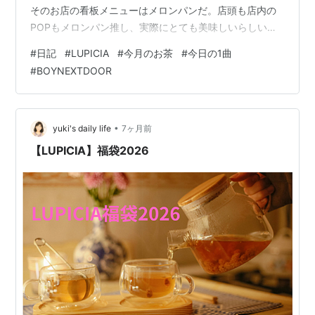
そのお店の看板メニューはメロンパンだ。店頭も店内の
POPもメロンパン推し、実際にとても美味しいらしい
（姉談）。 が、私はあまりメロンパンが好きではない。
#
日記
#
LUPICIA
#
今月のお茶
#
今日の1曲
メロンパンの"メロン"部分を担うクッキー生地が苦手。
#
BOYNEXTDOOR
そのためオープンからしばらくはそのお店に行かずにい
たが、以前お店の前を通った時にタイムセールをしてい
たので、割引に釣られて入店してみた。お店一押しのメ
ロンパンはなくなっていたが、美味しそうな塩パンがた
•
yuki's daily life
7ヶ月前
くさん並んでいた。物は試しと買っ…
【LUPICIA】福袋2026