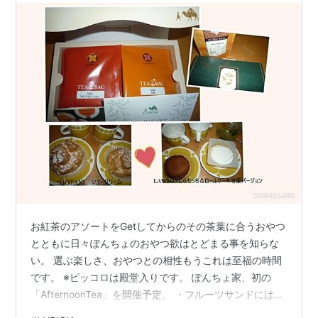
お紅茶のアソートをGetしてからのその茶葉に合うおやつ
とともに日々ぽんちょのおやつ欲はとどまる事を知らな
い。 選ぶ楽しさ、おやつとの相性もうこれは至福の時間
です。 ※ピッコロは殿堂入りです。 ぽんちょ家、初の
「AfternoonTea」を開催予定。 ・フルーツサンドには挑
戦したいな🍓 ぽんちょの大切な時間