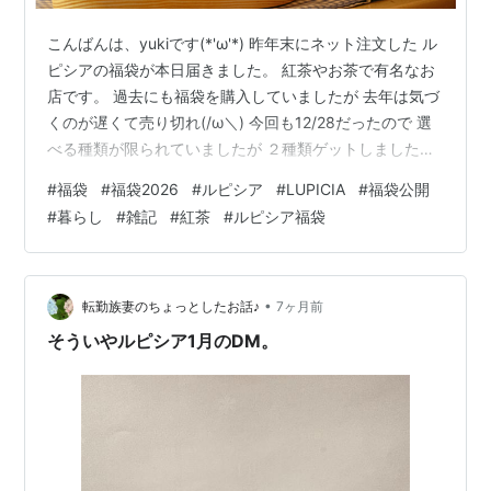
こんばんは、yukiです(*'ω'*) 昨年末にネット注文した ル
ピシアの福袋が本日届きました。 紅茶やお茶で有名なお
店です。 過去にも福袋を購入していましたが 去年は気づ
くのが遅くて売り切れ(/ω＼) 今回も12/28だったので 選
べる種類が限られていましたが ２種類ゲットしました。
選んだのは紅茶ばかりのティーバッグタイプと 色々な種
#
福袋
#
福袋2026
#
ルピシア
#
LUPICIA
#
福袋公開
類の入ったティーバッグタイプです。 どちらも5,400
#
暮らし
#
雑記
#
紅茶
#
ルピシア福袋
円。 せっかくなので中身公開☆ 紅茶ばかりの方はこちら
の13個。 ・アフタヌーンティー ・デスフォード ・ダー
ジリンファーストフラッシュ ・テ・オ・レ ・ニルギリ・
ブロークン ・ベルエポック ・アップルティ…
•
転勤族妻のちょっとしたお話♪
7ヶ月前
そういやルピシア1月のDM。