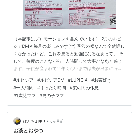
（本記事はプロモーションを含んでいます） 2月のルピ
シアDM☆毎月の楽しみです(^^) 季節の候なんて全然詳し
くなかったけど、これを見ると勉強になるなあって。 そ
して、毎度のことながら一人時間って大事だなあと感じ
ます。子供が産まれて半年くらいまでは夫が出張に行く
のが不安だったけど、今はちょっとありがたい。 それは
#
ルピシア
#
ルピシアDM
#
LUPICIA
#
お茶好き
夫も同じっぽい(笑)一人でのびのび寝られるし、フラッと
#
一人時間
#
まったり時間
#
束の間の休息
知らない土地で飲みに行けるのも楽しいみたい。 私から
#
1歳児ママ
#
男の子ママ
すると・・・やろうと思っていた掃除も一気に片付く
し。(笑)子供が歩き回るようになってからというものの、
もともとルーティーンにしていた掃除はほぼできない状
態だったのが結構しんどかった…
•
ぽんちょ便り
6ヶ月前
お茶とおやつ