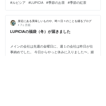
#
ルピシア
#
LUPICIA
#
季節のお茶
#
季節の紅茶
を上げると痩せやすいみたいだし・・・(笑) あー。やば
い。そろそろ運動しようかな。 やっぱ自宅ヨガ復活か
な。朝イチでやりたいけど、私が起きたら絶対子供も起
身近にある美味しいものや、時々日々のことを綴るブログ
きてくるんだよなあ。(汗) なんかいい方法ないかな。子
•
7ヶ月前
供が動くようになってからの方が自分時間が少ない気
LUPICIAの福袋（冬）が届きました
が・・・(笑) なぜ去年の中盤位までは…
メインの会社は先週の金曜日に、週１の会社は昨日が仕
事納めでした。 今日からやっと休みに入りました〜。嬉
しい(^ ^)！ 去年より忙しかった年末でした。疲れた...。
予約注文していたLUPICIAのお茶の福袋（冬）が、先週
届きました♪ いつも購入している福袋です。 毎回ティー
パックのノンカフェインタイプを選んでいます。 福袋
#
LUPICIA
#
福袋
《竹》ノンカフェイン・ローカフェイン・ハーブ（フレ
#
ノンカフェイン カフェインレス カフェインフリー
ーバード含む） 5400円＋送料500円（現在は完売してい
ます） 気になる中身は ①キャラメル&ラム 香ばしいキ
ャラメルの香りをまとった、ルイボスとハニーブッシュ
に、ラムの甘い香りでアクセント。 ②ピッコロ ハニ
•
転勤族妻のちょっとしたお話♪
7ヶ月前