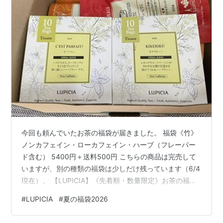
今回も頼んでいたお茶の福袋が届きました。 福袋《竹》
ノンカフェイン・ローカフェイン・ハーブ（フレーバー
ド含む） 5400円＋送料500円 こちらの商品は完売して
いますが、別の種類の福袋は少しだけ残っています（6/4
現在）。 【LUPICIA】《先着順・数量限定》お茶の福袋:
| LUPICIA ONLINE STORE - 世界のお茶専門店 ルピシア
#
LUPICIA
#
夏の福袋2026
〜紅茶・緑茶・烏龍茶・ハーブ〜 中身は１１袋。そのう
ち２つが箱入りのもの。 (箱入りの方が、ティーパックに