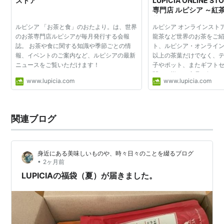
ストア
LUPICIA ONLINE S
専門店 ルピシア ～紅
茶・ハーブ～
ルピシア 「お茶と食」のおたより。は、世界
ルピシア オンラインスト
のお茶専門店ルピシアが毎月発行する会報
龍茶など世界のお茶をご
誌。 お茶や食に関する知識や季節ごとの情
ト、ルピシア・オンライ
報、イベントのご案内など、ルピシアの最新
以上の茶葉だけでなく、
ニュースをご覧いただけます！
子やポット、またギフト
関する様々な商品を扱って
www.lupicia.com
www.lupicia.com
グルマン オンラインスト
店 ルピシアがプロ...
関連ブログ
身近にある美味しいものや、時々日々のことを綴るブログ
•
2ヶ月前
LUPICIAの福袋（夏）が届きました。