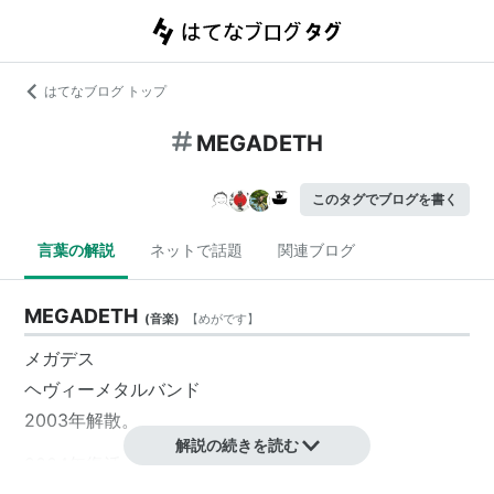
はてなブログ トップ
MEGADETH
このタグでブログを書く
言葉の解説
ネットで話題
関連ブログ
MEGADETH
(
音楽
)
【
めがです
】
メガデス
ヘヴィーメタルバンド
2003年解散。
解説の続きを読む
2004年復活。