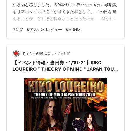
なるのを感じました。 80年代のスラッシュメタル黎明期
をリアルタイムで追いかけてきた者として、 この日を迎
えることが、どれほど特別なことだったのか── 静かに、
ゆっくりと実感が広がっていきます。 思い返せば、深夜
#
音楽
#
アルバムレビュー
#
HRHM
のラジオから飛び込んできた鋭利なリフに心を奪われ、
レコード店からの帰り道、手にした一枚の重みだけで世
界が変わったように思えたあの頃。 今日、このアルバム
•
を前にすると、 そんな記憶が柔らかく息を吹き返すよう
でゅら～の暇つぶし
7ヶ月前
な、不思議な温度が胸に灯ります。 きっとこの記事を読
【イベント情報・当日券・1/19-21】KIKO
んでくださっているあな…
LOUREIRO ” THEORY OF MIND " JAPAN TOUR
2026 (2026.01.19公開)