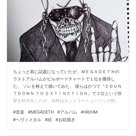
ちょっと前に話題になっていたが、ＭＥＧＡＤＥＴＨの
ラストアルバムがビルボードチャートで１位を獲得し
た。 ソレを称えて描いてみた。 彼らはかつて『ＣＯＵＮ
ＴＤＯＷＮ ＴＯ ＥＸＴＩＮＣＴＩＯＮ』で２位という快
挙を叩き出したが、当時はカントリーミュージック枠が
統合されたりという事態で惜しくも１位へのし上がれな
#
音楽
#
MEGADETH
#
アルバム
#
HR/HM
かった苦渋を舐めさせられている。 ただ、『ＤＹＳＴＯ
#
ヘヴィメタル
#
絵
#
お絵描き
ＰＩＡ』に『ＴＨＥ ＳＩＣＫ，ＴＨＥ ＤＹＩＮＧ．．Ａ
ＮＤ ＴＨＥ ＤＥＡＤ！』はそれぞれチャート最高３位と