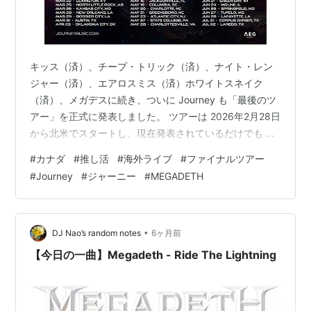
キッス（済）、チープ・トリック（済）、ナイト・レン
ジャー（済）、エアロスミス（済）ホワイトスネイク
（済）、メガデスに続き、ついに Journey も「最後のツ
アー」を正式に発表しました。 ツアーは 2026年2月28日
から北米でスタートし、現在発表されているだけでも 約
60公演。その後は世界各地での公演も予定されていると
#
カナダ
#
推し活
#
海外ライブ
#
ファイナルツアー
のこと。 カナダ公演は5都市 カナダでは以下の 5公演 が
#
Journey
#
ジャーニー
#
MEGADETH
発表されています。 オタワ ハミルトン モントリオール
ケベックシティー バンクーバー 東カナダは 3月初旬 に集
中。しかも公演まで 1ヶ月を切っているにも関わらず、
Ticketmaster を見ると、意外なほどチケット…
•
DJ Nao’s random notes
6ヶ月前
【今日の一曲】Megadeth - Ride The Lightning