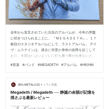
去年から宣言されていた注目のアルバムが、今年の序盤
に叩きつけられることに。 『ＭＥＧＡＤＥＴＨ』。１７
枚目のスタジオアルバムにして、ラストアルバム。 デイ
ヴ・ムステインは、過去に何度か身体の故障を起こして
おり、今回はいよいよソレに打ち勝つ事が出来ないと悟
り、今作をＭＥＧＡＤＥＴＨの最終アルバムとし、その
#
音楽
#
バンド
#
MEGADETH
#
アルバム
#
HR/HM
後フェアウェルツアーを行う事を決めた。 １９８０年代
序盤にスラッシュメタルと呼称される、ヘヴィメタルと
いう音楽形態の中で細分化されたカテゴリーの一つに数
•
えられていた音楽を生み出したとされるのがＭＥＴＡＬ
80’s METALの日々
7ヶ月前
ＬＩＣＡである事実は、メタルの変遷を追ってきている
Megadeth / Megadeth ── 静謐の余韻が記憶を
人であれば見知っている事であろう。まァ、もう…
揺さぶる最新レビュー