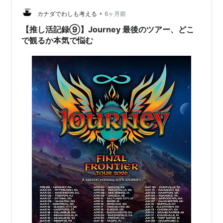
していたため、そのまま活動してアルバムをリリースし
ていけばいずれは・・・という状況は生まれていたかも
•
カナダでわしも考える
6ヶ月前
しれない。 勿論ただの数字でしかな…
【推し活記録⑨】Journey 最後のツアー、どこ
で観るか本気で悩む