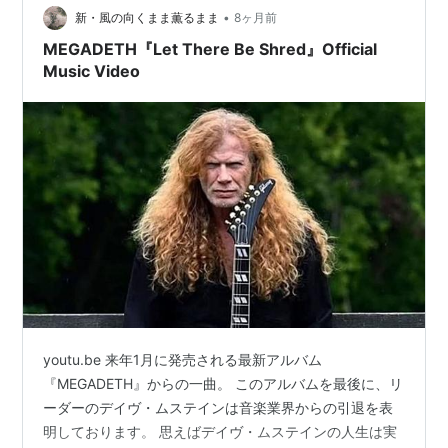
•
新・風の向くまま薫るまま
8ヶ月前
MEGADETH『Let There Be Shred』Official
Music Video
youtu.be 来年1月に発売される最新アルバム
『MEGADETH』からの一曲。 このアルバムを最後に、リ
ーダーのデイヴ・ムステインは音楽業界からの引退を表
明しております。 思えばデイヴ・ムステインの人生は実