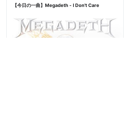
とあった時、心の中で…
【今日の一曲】Megadeth - I Don't Care