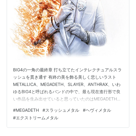
Youthanasia
ASIN:B000007U9G
Hidden Treasures
ASIN:B000007237
Cryptic Writings
ASIN:B000005RRM
Risk
ASIN:B00001ZTFZ
The World Needs a Hero
ASIN:B00005HY1A
Rude Awakening
ASIN:B00005V2U3
BIG4の一角の最終章 打ち立てたインテレクチュアルスラ
ッシュを貫き通す 有終の美を飾る美しく悲しいラスト
METALLICA、MEGADETH、SLAYER、ANTHRAX、いわ
ゆるBIG4と呼ばれるバンドの中で、最も現在進行形で良
い作品を生み出せていると思っていたのはMEGADETHで
した。 直近の『Dystopia』『The Sick, The Dying...
#
MEGADETH
#
スラッシュメタル
#
ヘヴィメタル
And The Dead!』の二作は、MEGADETHのスタイルであ
#
エクストリームメタル
る鋭利に練り込まれたリフが次から次へと飛び出し、緊
張感を失わない中で危険なオーラをヒシヒシと感じさせ
る、インテレクチュアルスラッシュの名作でした。大ベ