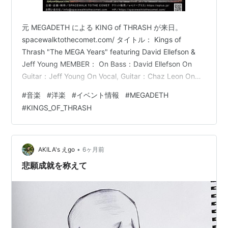
元 MEGADETH による KING of THRASH が来日。
spacewalktothecomet.com/ タイトル： Kings of
Thrash "The MEGA Years" featuring David Ellefson &
Jeff Young MEMBER： On Bass：David Ellefson On
Guitar：Jeff Young On Vocal, Guitar：Chaz Leon On
Drum：Fred Aching 開催日程： 2月21日(土) ～ 22日(日)
#
音楽
#
洋楽
#
イベント情報
#
MEGADETH
/ 東京 / 代官山スペース・オッド TICKET： 当日券
#
KINGS_OF_THRASH
￥9,500- 前…
•
AKILA's えgo
6ヶ月前
悲願成就を称えて