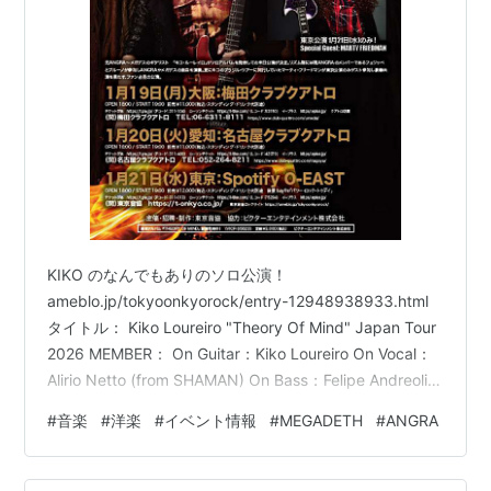
KIKO のなんでもありのソロ公演！
ameblo.jp/tokyoonkyorock/entry-12948938933.html
タイトル： Kiko Loureiro "Theory Of Mind" Japan Tour
2026 MEMBER： On Guitar：Kiko Loureiro On Vocal：
Alirio Netto (from SHAMAN) On Bass：Felipe Andreoli
(from ANGRA) On Drum：Bruno Valverde (from
#
音楽
#
洋楽
#
イベント情報
#
MEGADETH
#
ANGRA
ANGRA) On Guitar：Luiz Rodrigues Special Guest …