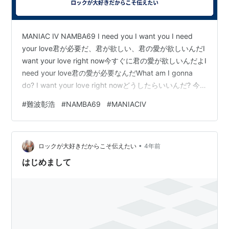
MANIAC Ⅳ NAMBA69 I need you I want you I need
your love君が必要だ、君が欲しい、君の愛が欲しいんだI
want your love right now今すぐに君の愛が欲しいんだよI
need your love君の愛が必要なんだWhat am I gonna
do? I want your love right nowどうしたらいいんだ? 今
すぐにでも君が欲しい You Walking down the street I
#
難波彰浩
#
NAMBA69
#
MANIACⅣ
knew it was you道を渡り歩いててもすぐに君だってわか
るんだI’ve been missing会いたかったん…
•
ロックが大好きだからこそ伝えたい
4年前
はじめまして