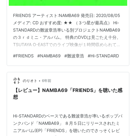
FRIENDS アーティスト:NAMBA69 発売日: 2020/08/05
メディア: CD おすすめ度: ★★ （３つ星が最高点） Hi-
STANDARDの難波章浩率いる別プロジェクトNAMBA69
の３ｒｄミニ・アルバム。 特典のDVDは見ごたえ十分。
TSUTAYA O-EASTでのライブ映像が１時間収められてい
る。バンドと観客から生み出される熱量が半端じゃな
#
FRIENDS
#
NAMBA69
#
難波章浩
#
Hi-STANDARD
い。勝手にステージに上がってきて、ダイブを繰り返す
客が続出。 NAMBA69「YOU'RE MY FRIEND」Official
Music Video
•
のりオト
6年前
【レビュー】NAMBA69「FRIENDS」を聴いた感
想
Hi-STANDARDのベースである難波章浩が率いるポップパ
ンクバンド「NAMBA69」 ８月５日にリリースされたミ
ニアルバム(EP)「FRIENDS」を聴いたのでさっそくレビ