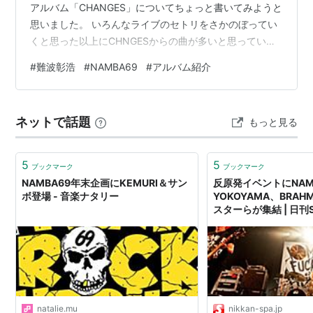
アルバム「CHANGES」についてちょっと書いてみようと
思いました。 いろんなライブのセトリをさかのぼってい
くと思った以上にCHNGESからの曲が多いと思ってい
て、僕も聞き始めたのは「MANIAC」からですが、アル
#
難波彰浩
#
NAMBA69
#
アルバム紹介
バムしてはCHANGESから入りました。結構このアルバム
もやべぇので一曲ずつ書いていきます。 01. GO FUCK
SHIT UP 最初のギターソロからすごく独特さというもの
ネットで話題
もっと見る
が出ていて、ライブでやったら確実に上がる曲の一つ。
アルバムって言うのは爆発力のある曲を一曲目に持っ
て…
5
5
ブックマーク
ブックマーク
NAMBA69年末企画にKEMURI＆サン
反原発イベントにNAMB
ボ登場 - 音楽ナタリー
YOKOYAMA、BRA
スターらが集結 | 日刊S
natalie.mu
nikkan-spa.jp