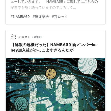
ューしていきます。 「NAMBA69」に関してはこちらの
記事でも熱く語っていますのでよろしく
NAMBA69「FRIENDS」レビュー
#
NAMBA69
#
難波章浩
#
邦ロック
NAMBA69「FRIENDS」- LIFE IS GOOD
NAMBA69「FRIENDS」- YOU'RE MY FRIEND
NAMBA69「FRIENDS」- PLAY THE GAME
•
NAMBA69「FRIENDS」- BEST OF THE BEST
のりオト
8年前
NAMBA69「FRI…
【解散の危機だった】NAMBA69 新メンバーko-
hey加入後がかっこよすぎるんだが