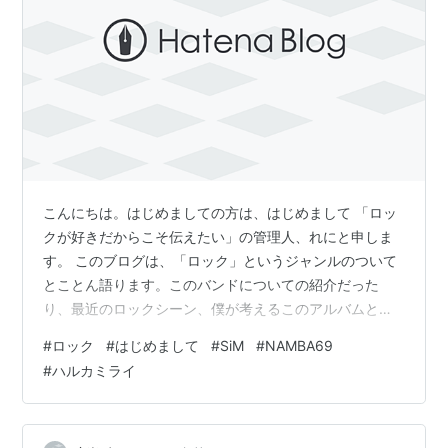
こんにちは。はじめましての方は、はじめまして 「ロッ
クが好きだからこそ伝えたい」の管理人、れにと申しま
す。 このブログは、「ロック」というジャンルのついて
とことん語ります。このバンドについての紹介だった
り、最近のロックシーン、僕が考えるこのアルバムとは
という勝手な思想解説だったり、いろいろと語りたいこ
#
ロック
#
はじめまして
#
SiM
#
NAMBA69
とはあります。その内容はおいおい投稿していきます
#
ハルカミライ
ね。 っで、今回は僕の簡単な自己紹介をしようと思ま
す。 「ロックが大好きなオタクです笑」 ちゃうちゃう。
えっと、バンドで言うと「SiM」「NAMBA69」「ハルカ