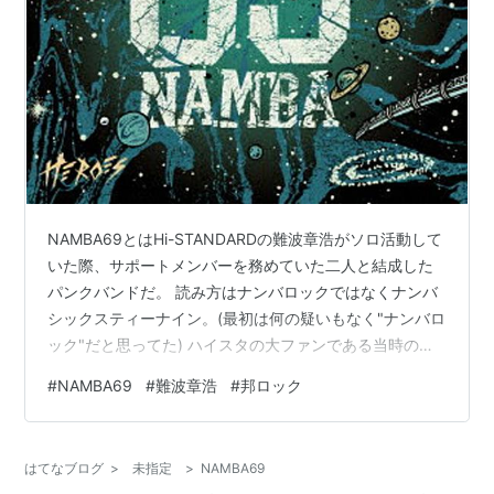
NAMBA69とはHi-STANDARDの難波章浩がソロ活動して
いた際、サポートメンバーを務めていた二人と結成した
パンクバンドだ。 読み方はナンバロックではなくナンバ
シックスティーナイン。(最初は何の疑いもなく"ナンバロ
ック"だと思ってた) ハイスタの大ファンである当時の私
は、当たり前の流れでNAMBA69の音源を手に入れるわ
#
NAMBA69
#
難波章浩
#
邦ロック
けだが、どうにも突き抜ける感じはしなかった。カッコ
イイことはカッコいんのだが、乗り切れないというか。
ぶっちゃけ横山健のバンド「Ken Yokoyama」の方が好
はてなブログ
>
未指定
>
NAMBA69
みだったと言える。 JESSE（RIZE）とコラボした曲は意