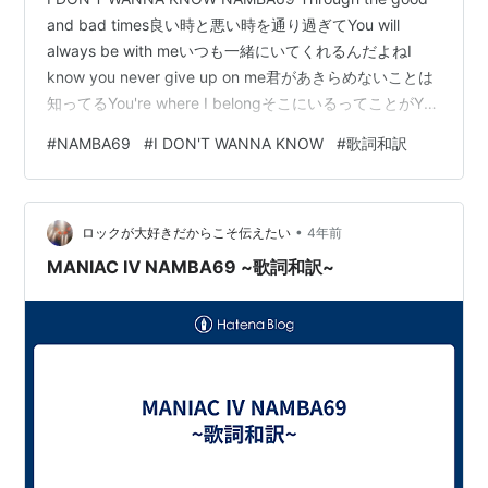
and bad times良い時と悪い時を通り過ぎてYou will
always be with meいつも一緒にいてくれるんだよねI
know you never give up on me君があきらめないことは
知ってるYou're where I belongそこにいるってことがYou
make my heart so strong 僕の心を強くさせてくれるん
#
NAMBA69
#
I DON'T WANNA KNOW
#
歌詞和訳
だ Will you feel the same同じように君は感じるかな
When the time starts to changeいつか変わる…
•
ロックが大好きだからこそ伝えたい
4年前
MANIAC Ⅳ NAMBA69 ~歌詞和訳~