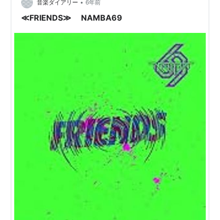
ミライ」の3バンドが特に好きなオタクです。(なんかオ
•
音楽ダイアリー
6年前
タクって表現違うなぁ) そんなこと…
≪FRIENDS≫ NAMBA69