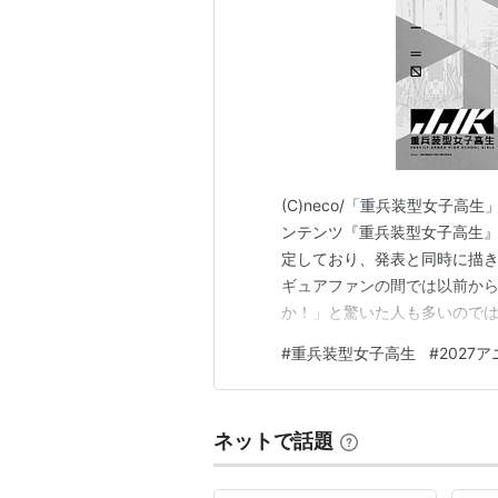
(C)neco/「重兵装型女子高
ンテンツ『重兵装型女子高生』
定しており、発表と同時に描き
ギュアファンの間では以前か
か！」と驚いた人も多いのでは
生』とはどんな作品なのか、
#
重兵装型女子高生
#
2027
ち）」について解説していきま
どんな作品なのか アニメ化で
ネットで話題