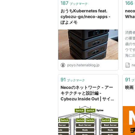
187
166
ブックマーク
おうちKubernetes feat.
nec
cybozu-go/neco-apps -
What
ぽよメモ
消費
の審
歳の
ウで
海に
一応
poyo.hatenablog.jp
ne
まだ
こそ
です
91
91
ブックマーク
ブ
気分で
Necoのネットワーク - アー
映画
キテクチャと設計編 -
Cybozu Inside Out | サイボ
ウズエンジニアのブログ