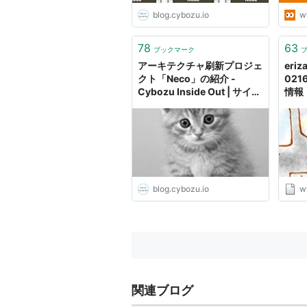
blog.cybozu.io
w
78
63
ブックマーク
アーキテクチャ刷新プロジェ
eriz
クト「Neco」の紹介 -
021
Cybozu Inside Out | サイボ
情報
ウズエンジニアのブログ
blog.cybozu.io
w
関連ブログ