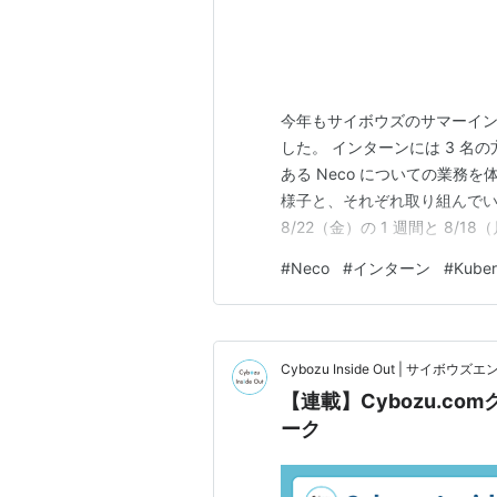
今年もサイボウズのサマーインター
した。 インターンには 3 名の方
ある Neco についての業務
様子と、それぞれ取り組んでいた
8/22（金）の 1 週間と 8/1
リモートで開催しました。 初日
#
Neco
#
インターン
#
Kuber
し、2 日目からそれぞれ作業
Cybozu Inside Out | サイボ
【連載】Cybozu.co
ーク