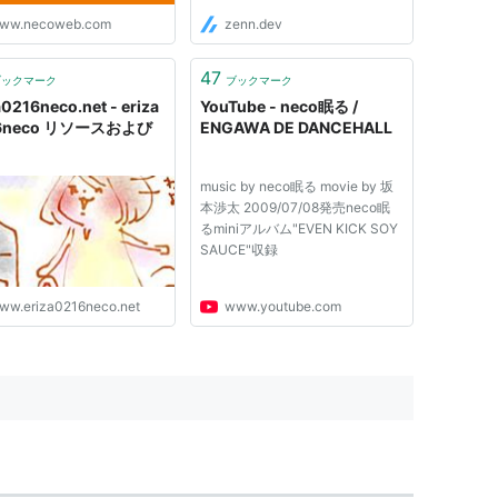
ww.necoweb.com
zenn.dev
47
ブックマーク
ブックマーク
a0216neco.net - eriza
YouTube - neco眠る /
6neco リソースおよび
ENGAWA DE DANCEHALL
music by neco眠る movie by 坂
本渉太 2009/07/08発売neco眠
るminiアルバム"EVEN KICK SOY
SAUCE"収録
ww.eriza0216neco.net
www.youtube.com