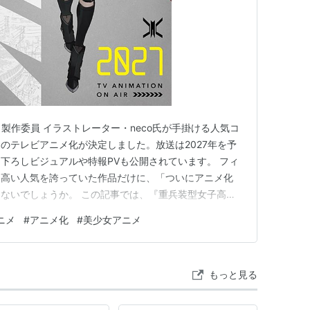
生」製作委員 イラストレーター・neco氏が手掛ける人気コ
のテレビアニメ化が決定しました。放送は2027年を予
下ろしビジュアルや特報PVも公開されています。 フィ
ら高い人気を誇っていた作品だけに、「ついにアニメ化
ないでしょうか。 この記事では、『重兵装型女子高
アニメ化で注目されるポイントやキャラクター「壱（い
アニメ
#
アニメ化
#
美少女アニメ
す。 この記事でわかること 『重兵装型女子高生』とは
注目されるポイ…
もっと見る