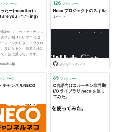
126
ブックマーク
ブックマーク
oったー(necotter)：
Neco プロジェクトのスキル
 are you =^..^=ing?
シート
者金融のユニーファイナンス
査の事が知りたいです ３２
サーフィン大好き、コウタロ
す。夏になると、毎週の様に
出て、波に乗っています。
、無難な会社に勤めていて、
co.tter.jp
gist.github.com
結婚してない事もあって、そ
こ自由になる金はあります。
が、まだ新入社員の頃、学生
85
ックマーク
ブックマーク
やっぱり毎週の様にサー...
・チャンネルNECO
C言語向けコルーチン非同期
I/O ライブラリ neco を使っ
てみた。