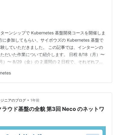
ンシップで Kubernetes 基盤開発コースを開催しま
に参加してもらい、サイボウズの Kubernetes 基盤で
を体験していただきました。 この記事では、インターンの
だいた作業について紹介します。 日程 8/18（月）〜
8（月）〜 8/29（金）の 2 週間の 2 日程で、それぞれフル
はオンボーディング作業や Neco についての説明を
netes
を開始、最終日に成果発表をしていた…
•
ウズエンジニアのブログ
1年前
mクラウド基盤の全貌 第3回 Neco のネットワ