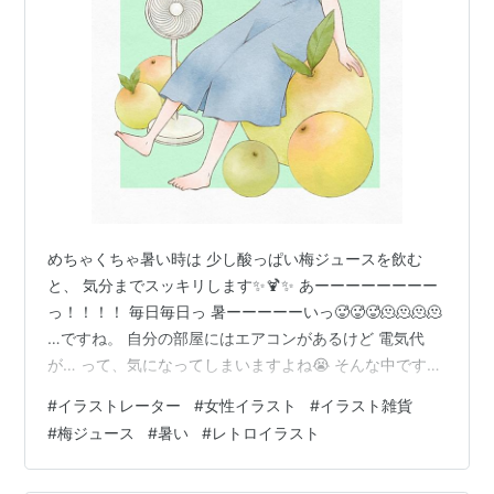
めちゃくちゃ暑い時は 少し酸っぱい梅ジュースを飲む
と、 気分までスッキリします✨🍹✨ あーーーーーーーー
っ！！！！ 毎日毎日っ 暑ーーーーーいっ🥵🥵🥵🫠🫠🫠🫠
…ですね。 自分の部屋にはエアコンがあるけど 電気代
が… って、気になってしまいますよね😭 そんな中です
が、 イラスト雑貨販売に向けて、少しずつ制作進めてい
#
イラストレーター
#
女性イラスト
#
イラスト雑貨
ます。 大人かわいいモチーフを目指しながら、 見るとホ
#
梅ジュース
#
暑い
#
レトロイラスト
ッとできるような作品を作っています。 今は猛暑が続い
ていますが、 無理をせず、自分のペースでゆっくり進め