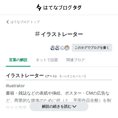
はてなブログ トップ
イラストレーター
このタグでブログを書く
言葉の解説
ネットで話題
関連ブログ
イラストレーター
(
アート
)
【
いらすとれーたー
】
illustrator
書籍・雑誌などの表紙や挿絵、ポスター・CMの広告な
ど、商業的な媒体のために絵（と、平面作品全般）を制
解説の続きを読む
作する職業。
へりくだった言い方をすれば「絵描き」だが、敬称とし