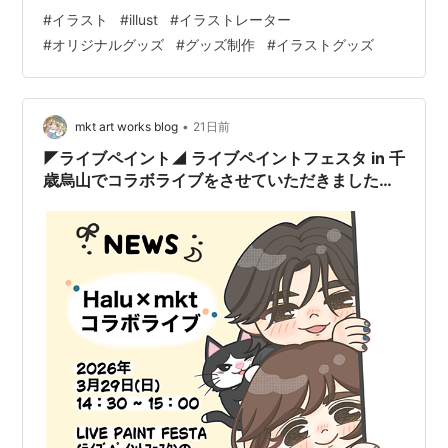
ズ、そしてピアノのHaluさんとのコラボグッズを作りま
#
イラスト
#
illust
#
イラストレーター
した！ どれもお気に入りなので紹介させてください〜
#
オリジナルグッズ
#
グッズ制作
#
イラストグッズ
₊˚ෆ⊹.ᐟ ↑ライブペイントフェスタでの物販設営 ୨୧ 2日間
のライブペイントフェスタの制作記録はこちらから🔽
mako…
•
mkt art works blog
21日前
◤ライブペイント◢ ライブペイントフェスタ in 千
歳烏山でコラボライブをさせていただきました！
୨ৎ.