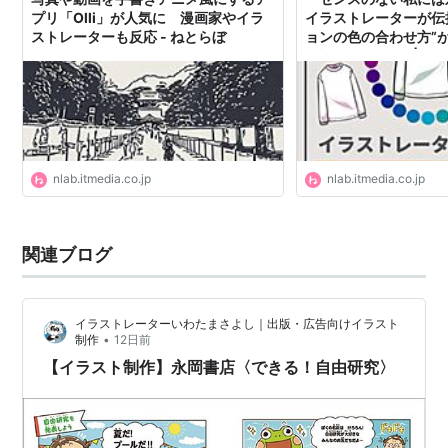
プリ「Olli」が人気に 漫画家やイラ
イラストレーターが伝
ストレーターも反応 - ねとらぼ
ョンの色の合わせ方”
と話題に（1/2） | ね
nlab.itmedia.co.jp
nlab.itmedia.co.jp
関連ブログ
イラストレーターいわたまさよし｜出版・広告向けイラスト
•
制作
12日前
【イラスト制作】永岡書店〈できる！自由研究〉