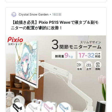
子どもたちが「やってみたい！」と思えるよう、楽しさ
やワクワク感を大切にしながら、学びにつながるイラス
トづくりを心がけました。 イラストレーター いわた ま
•
Crystal Snow Garden
18日前
さよし フリーランス/京都府在住ちいさな…
【絵描き必見】Pixio PS1S Waveで液タブ＆副モ
ニターの配置が劇的に改善！