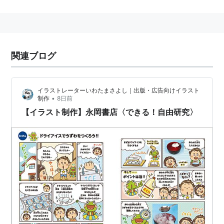
て「画伯」などと呼ばれることがある。また、美術作家
としての「画家」とは区別される傾向にある。兼業で漫
画を描く場合は、イラストレーター兼漫画家と表記され
る。
関連ブログ
関連語：イラストレータ Illustrator
イラストレーターいわたまさよし｜出版・広告向けイラスト
•
制作
8日前
【イラスト制作】永岡書店〈できる！自由研究〉