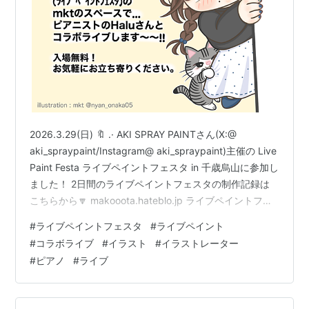
2026.3.29(日) 🔖 .· AKI SPRAY PAINTさん(X:@
aki_spraypaint/Instagram@ aki_spraypaint)主催の Live
Paint Festa ライブペイントフェスタ in 千歳烏山に参加し
ました！ 2日間のライブペイントフェスタの制作記録は
こちらから🔽 makooota.hateblo.jp ライブペイントフェ
スタ2日目に30分間、ピアノを弾いて活動されている
#
ライブペイントフェスタ
#
ライブペイント
Haluさん(X:@ halupiano_/instagram:@ halulun_03)とコ
#
コラボライブ
#
イラスト
#
イラストレーター
ラボライブをさせていただきました✨ Haluさんの
#
ピアノ
#
ライブ
YouTubeはこちらから↓ …