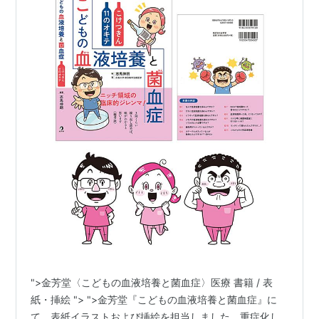
">金芳堂〈こどもの血液培養と菌血症〉医療 書籍 / 表
紙・挿絵 "> ">金芳堂『こどもの血液培養と菌血症』に
て、表紙イラストおよび挿絵を担当しました。重症化し