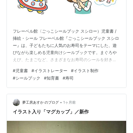
フレーベル館〈ごっこシールブック スシロー）児童書 /
挿絵・シール フレーベル館『ごっこシールブック スシロ
ー』は、子どもたちに人気のお寿司をテーマにした、遊
びながら楽しめる児童向けシールブックです。まぐろや
えび、たまごなど、さまざまなお寿司のシールを好きな
場所に貼りながら、お店屋さんごっこのように自由に遊
#
児童書
#
イラストレーター
#
イラスト制作
べる内容となっており、小さな子どもでも直感的に楽し
#
シールブック
#
知育書
#
寿司
める一冊です。本書では、カットイラストとシールイラ
ストを担当しました。子どもたちが「おいしそう！」
「貼ってみたい！」と感じられるよう、お寿司やキャラ
クターを親しみやすくコミカルなタッチで描いていま
•
夢工房あすか のブログ
1ヶ月前
す。 イラストレーター いわた まさよし フ…
イラスト入り「マグカップ」／新作