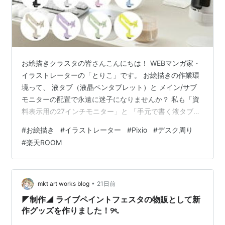
お絵描きクラスタの皆さんこんにちは！ WEBマンガ家・
イラストレーターの「とりこ」です。 お絵描きの作業環
境って、 液タブ（液晶ペンタブレット）と メイン/サブ
モニターの配置で永遠に迷子になりませんか？ 私も「資
料表示用の27インチモニター」と 「手元で書く液タブ」
の距離感に悩みまくっていたのですが、 今回Pixioのシン
#
お絵描き
#
イラストレーター
#
Pixio
#
デスク周り
グルモニターアーム 『PS1S Wave』を導入したことで、
#
楽天ROOM
ついに理想の作画環境が完成しました！ イラスト制作に
おいて一番大切なのは 「画面の可動域」と「保持力」。
このPS1S Waveは、耐荷重が2kg〜9kg、 17〜32インチ
対応とかなりタフなスペック。 サブ用の2…
•
mkt art works blog
21日前
◤制作◢ ライブペイントフェスタの物販として新
作グッズを作りました！୨ৎ.