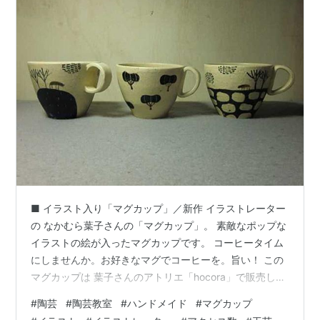
■ イラスト入り「マグカップ」／新作 イラストレーター
の なかむら葉子さんの「マグカップ」。 素敵なポップな
イラストの絵が入ったマグカップです。 コーヒータイム
にしませんか。お好きなマグでコーヒーを。旨い！ この
マグカップは 葉子さんのアトリエ「hocora」で販売して
います。 土曜日だけの営業です。大分駅から車で１０分
#
陶芸
#
陶芸教室
#
ハンドメイド
#
マグカップ
ほどです。 全国的に活躍中のイラストレーターです。 別