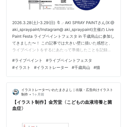
2026.3.28(土)-3.29(日) 🔖 .· AKI SPRAY PAINTさん(X:@
aki_spraypaint/Instagram@ aki_spraypaint)主催の Live
Paint Festa ライブペイントフェスタ in 千歳烏山に参加し
てきました〜！ この記事では大きい壁に描いた感想と、
ライブペイントをするにあたって準備したことを記録し
たいと思います。
#
ライブペイント
#
ライブペイントフェスタ
┈┈┈┈┈┈┈┈┈┈┈┈┈┈┈┈┈┈┈┈┈┈┈┈┈┈┈┈┈┈┈┈┈ ୨ৎ. 今回私がラ
#
イラスト
#
イラストレーター
#
千歳烏山
#
猫
イブペイントフェスタに出展しようと思ったきっかけ
✎𓈒𓏸 ここ数年の活動で、ありがたくも素敵なライブペイ
ントをされるアーティスト…
イラストレーターいわたまさよし｜出版・広告向けイラスト
•
制作
1ヶ月前
【イラスト制作】金芳堂〈こどもの血液培養と菌
血症〉