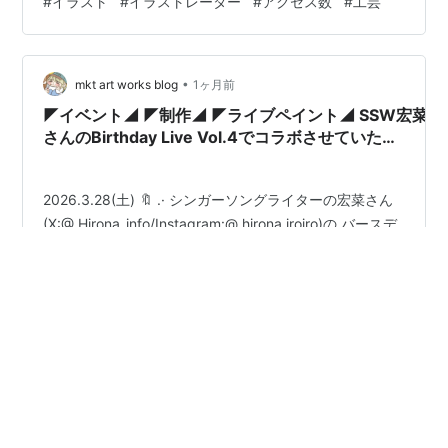
#
イラスト
#
イラストレーター
#
アクセス数
#
工芸
府温泉の高級リゾートホテル「ガハマ」のお土産店にも
イラスト作品を出品してますが、 最近では、葉山御用邸
がある神奈川県葉山の高級ホテルのホテル周辺ガイドの
イラストも担当しています。 葉子さんの下記のインスタ
•
mkt art works blog
1ヶ月前
グラムを覗いてみて下…
◤イベント◢ ◤制作◢ ◤ライブペイント◢ SSW宏菜
さんのBirthday Live Vol.4でコラボさせていただ
きました！୨ৎ.