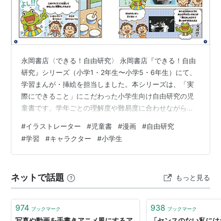
永岡書店〈できる！自由研究〉 永岡書店『できる！自由
研究』シリーズ（小学1・2年生〜小学5・6年生）にて、
学習まんが・挿絵を担当しました。本シリーズは、「実
際にできること」にこだわった小学生向け自由研究の児
童書です。学年ごとの理解度や難易度に合わせながら、
身近なテーマで楽しく学べる内容となっています。本誌
#
イラストレーター
#
児童書
#
漫画
#
自由研究
では、自由研究の進め方や実験のポイントがわかりやす
#
学習
#
キャラクター
#
小学生
く伝わるよう、読みやすいまんが構成となっています。
子どもたちが「やってみたい！」と思えるよう、楽しさ
やワクワク感を大切にしながら、学びにつながるイラス
ネットで話題
もっと見る
トづくりを心がけました。 イラストレーター いわた ま
さよし フリーランス/京都府在住ちいさな…
974
938
ブックマーク
ブックマーク
写真や動画を手書きアニメ風にするア
「センスのない私に