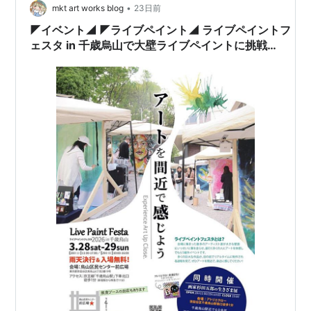
•
mkt art works blog
23日前
◤イベント◢ ◤ライブペイント◢ ライブペイントフ
ェスタ in 千歳烏山で大壁ライブペイントに挑戦し
ました！୨ৎ.