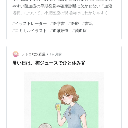
やすい菌血症の早期発見や確定診断に欠かせない「血液
培養」について、小児医療の現場向けにわかりやすく解
説した医学書籍です。難解になりやすい医療知識を親し
#
イラストレーター
#
医学書
#
医療
#
書籍
みやすく伝えられるよう、コミカルにデフォルメしたキ
#
コミカルイラスト
#
血液培養
#
菌血症
ャラクターたちによる会話形式で読み進めていくとがで
きます。 イラストレーター いわた まさよし フリーラン
ス/京都府在住ちいさなお子さんからご年配の方まで、幅
広い層に親しまれるコミカルタッチが特徴です。イラス
•
レトロな水彩屋
1ヶ月前
トはもちろん、マンガやキャラク…
暑い日は、梅ジュースでひと休み🍹