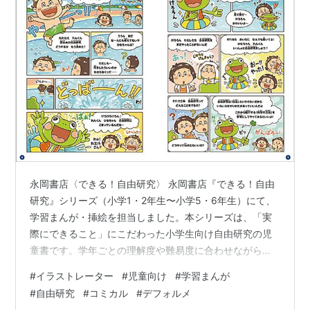
永岡書店〈できる！自由研究〉 永岡書店『できる！自由
研究』シリーズ（小学1・2年生〜小学5・6年生）にて、
学習まんが・挿絵を担当しました。本シリーズは、「実
際にできること」にこだわった小学生向け自由研究の児
童書です。学年ごとの理解度や難易度に合わせながら、
身近なテーマで楽しく学べる内容となっています。本誌
#
イラストレーター
#
児童向け
#
学習まんが
では、自由研究の進め方や実験のポイントがわかりやす
#
自由研究
#
コミカル
#
デフォルメ
く伝わるよう、読みやすいまんが構成となっています。